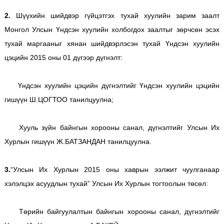
2.
Шүүхийн шийдвэр гүйцэтгэх тухай хуулийн зарим заалт
Монгол Улсын Үндсэн хуулийн холбогдох заалтыг зөрчсөн эсэх
тухай маргааныг хянан шийдвэрлэсэн тухай Үндсэн хуулийн
цэцийн 2015 оны 01 дүгээр дүгнэлт:
Үндсэн хуулийн цэцийн дүгнэлтийг Үндсэн хуулийн цэцийн
гишүүн Ш.ЦОГТОО танилцуулна;
Хууль зүйн байнгын хорооны санал, дүгнэлтийг Улсын Их
Хурлын гишүүн Ж.БАТЗАНДАН танилцуулна.
3.
“Улсын Их Хурлын 2015 оны хаврын ээлжит чуулганаар
хэлэлцэх асуудлын тухай” Улсын Их Хурлын тогтоолын төсөл:
Төрийн байгуулалтын байнгын хорооны санал, дүгнэлтийг