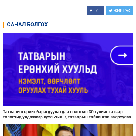
0
ЖИРГЭХ
САНАЛ БОЛГОХ
Татварын өрийг барагдуулахдаа орлогын 30 хувийг татвар
төлөгчид үлдээхээр хуульчилж, татварын тайлангаа залруулах
хугацааг хоёр жил болгон сунгажээ