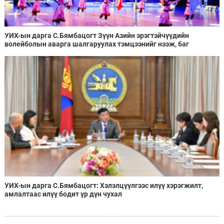
УИХ-ын дарга С.Бямбацогт Зүүн Азийн эрэгтэйчүүдийн
волейболын аварга шалгаруулах тэмцээнийг нээж, баг
тамирчдад амжилт хүслээ
УИХ-ын дарга С.Бямбацогт: Хэлэлцүүлгээс илүү хэрэгжилт,
амлалтаас илүү бодит үр дүн чухал