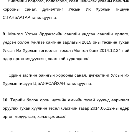
Нийгмийн бодлого, боловсрол, соёл шинжлэх ухааны байнгын
хорооны санал, дүгнэлтийг Улсын Их Хурлын гишүүн
С.ГАНБААТАР танилцуулна.
9.
Монгол Улсын Эрдэнэсийн сангийн үндсэн сангийн орлого,
үндсэн болон гүйлгээ сангийн зарлагын 2015 оны төсвийн тухай
Улсын Их Хурлын тогтоолын төсөл /Монгол банк 2014.12.24-ний
өдөр өргөн мэдүүлсэн, хаалттай хуралдана/:
Эдийн засгийн байнгын хорооны санал, дүгнэлтийг Улсын Их
Хурлын гишүүн Ц.БАЯРСАЙХАН танилцуулна.
10
. Төрийн болон орон нутгийн өмчийн тухай хуульд өөрчлөлт
оруулах тухай хуулийн төсөл /Засгийн газар 2014.06.12-ны өдөр
өргөн мэдүүлсэн, хэлэлцэх эсэх/: