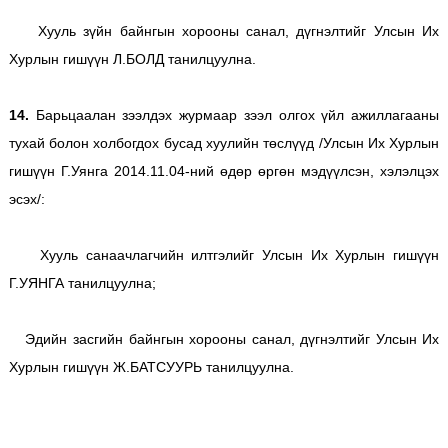
Хууль зүйн байнгын хорооны санал, дүгнэлтийг Улсын Их
Хурлын гишүүн Л.БОЛД танилцуулна.
14.
Барьцаалан зээлдэх журмаар зээл олгох үйл ажиллагааны
тухай болон холбогдох бусад хуулийн төслүүд /Улсын Их Хурлын
гишүүн Г.Уянга 2014.11.04-ний өдөр өргөн мэдүүлсэн, хэлэлцэх
эсэх/:
Хууль санаачлагчийн илтгэлийг Улсын Их Хурлын гишүүн
Г.УЯНГА танилцуулна;
Эдийн засгийн байнгын хорооны санал, дүгнэлтийг Улсын Их
Хурлын гишүүн Ж.БАТСУУРЬ танилцуулна.