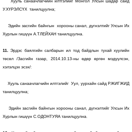
Хууль санаачлагчийн илтгэлийг Монгол Улсын шадар сайд
У.ХҮРЭЛСҮХ танилцуулна;
Эдийн засгийн байнгын хорооны санал, дүгнэлтийг Улсын Их
Хурлын гишүүн А.ТЛЕЙХАН танилцуулна.
11.
Эрдэс баялгийн салбарын ил тод байдлын тухай хуулийн
төсөл /Засгийн газар, 2014.10.13-ны өдөр өргөн мэдүүлсэн,
хэлэлцэх эсэх/:
Хууль санаачлагчийн илтгэлийг Уул, уурхайн сайд Р.ЖИГЖИД
танилцуулна;
Эдийн засгийн байнгын хорооны санал, дүгнэлтийг Улсын Их
Хурлын гишүүн С.ОДОНТУЯА танилцуулна.