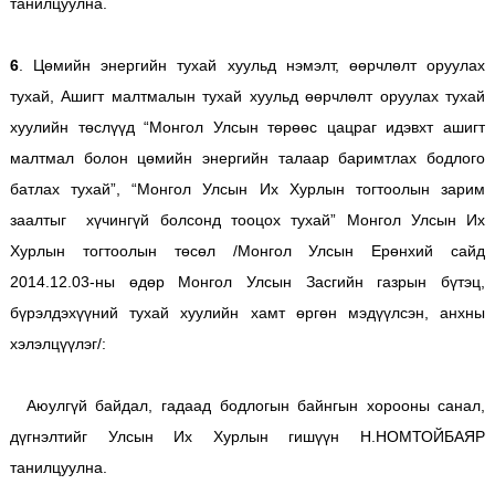
танилцуулна.
6
. Цөмийн энергийн тухай хуульд нэмэлт, өөрчлөлт оруулах
тухай, Ашигт малтмалын тухай хуульд өөрчлөлт оруулах тухай
хуулийн төслүүд “Монгол Улсын төрөөс цацраг идэвхт ашигт
малтмал болон цөмийн энергийн талаар баримтлах бодлого
батлах тухай”, “Монгол Улсын Их Хурлын тогтоолын зарим
заалтыг хүчингүй болсонд тооцох тухай” Монгол Улсын Их
Хурлын тогтоолын төсөл /Монгол Улсын Ерөнхий сайд
2014.12.03-ны өдөр Монгол Улсын Засгийн газрын бүтэц,
бүрэлдэхүүний тухай хуулийн хамт өргөн мэдүүлсэн, анхны
хэлэлцүүлэг/:
Аюулгүй байдал, гадаад бодлогын байнгын хорооны санал,
дүгнэлтийг Улсын Их Хурлын гишүүн Н.НОМТОЙБАЯР
танилцуулна.