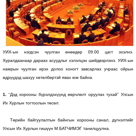
УИХ-ын нэгдсэн чуулган өнөөдөр 09.00 цагт эхэлнэ.
Хуралдаанаар дараах асуудлыг хэлэлцэн шийдвэрлэнэ. УИХ-ын
намрын чуулган ирэх долоо хоногт завсарлах учраас ойрын
өдрүүдэд шахуу хөтөлбөртэй явах юм байна.
1.
“Дэд хорооны бүрэлдэхүүнд өөрчлөлт оруулах тухай” Улсын
Их Хурлын тогтоолын төсөл:
Төрийн байгуулалтын байнгын хорооны санал, дүгнэлтийг
Улсын Их Хурлын гишүүн М.БАТЧИМЭГ танилцуулна.