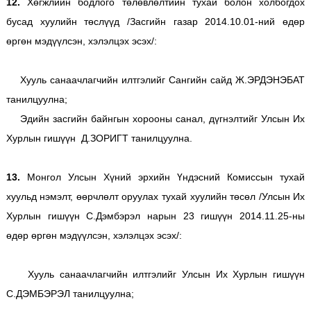
12.
Хөгжлийн бодлого төлөвлөлтийн тухай болон холбогдох
бусад хуулийн төслүүд /Засгийн газар 2014.10.01-ний өдөр
өргөн мэдүүлсэн, хэлэлцэх эсэх/:
Хууль санаачлагчийн илтгэлийг Сангийн сайд Ж.ЭРДЭНЭБАТ
танилцуулна;
Эдийн засгийн байнгын хорооны санал, дүгнэлтийг Улсын Их
Хурлын гишүүн Д.ЗОРИГТ танилцуулна.
13.
Монгол Улсын Хүний эрхийн Үндэсний Комиссын тухай
хуульд нэмэлт, өөрчлөлт оруулах тухай хуулийн төсөл /Улсын Их
Хурлын гишүүн С.Дэмбэрэл нарын 23 гишүүн 2014.11.25-ны
өдөр өргөн мэдүүлсэн, хэлэлцэх эсэх/:
Хууль санаачлагчийн илтгэлийг Улсын Их Хурлын гишүүн
С.ДЭМБЭРЭЛ танилцуулна;