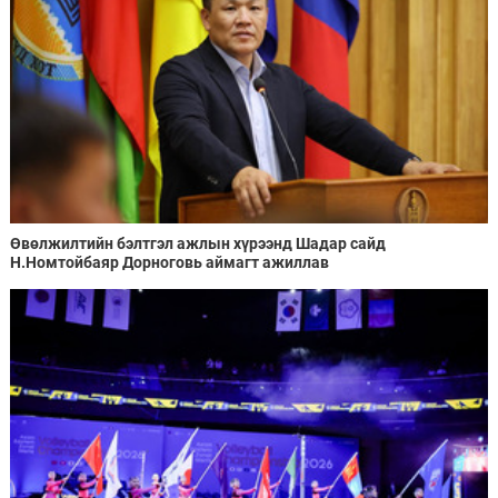
Өвөлжилтийн бэлтгэл ажлын хүрээнд Шадар сайд
Н.Номтойбаяр Дорноговь аймагт ажиллав