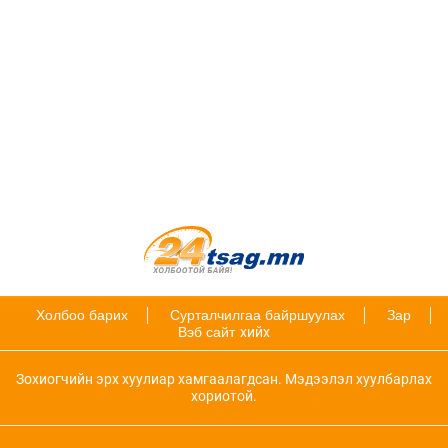
Холбоо барих
Сурталчилгаа байршуулах
Зар
Вэб сайт
хийх
Зохиогчийн эрх хуулиар хамгаалагдсан. Мэдээлэл хуулбарлах
хориотой.