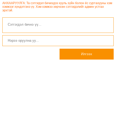
АНХААРУУЛГА: Та сэтгэгдэл бичихдээ хууль зүйн болон ёс суртахууны хэм
хэмжээг хүндэтгэнэ үү. Хэм хэмжээ зөрчсөн сэтгэгдэлийг админ устгах
эрхтэй.
Илгээх