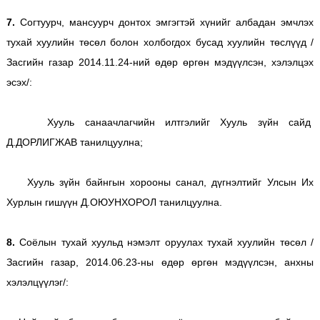
7.
Согтуурч, мансуурч донтох эмгэгтэй хүнийг албадан эмчлэх
тухай хуулийн төсөл болон холбогдох бусад хуулийн төслүүд /
Засгийн газар 2014.11.24-ний өдөр өргөн мэдүүлсэн, хэлэлцэх
эсэх/:
Хууль санаачлагчийн илтгэлийг Хууль зүйн сайд
Д.ДОРЛИГЖАВ танилцуулна;
Хууль зүйн байнгын хорооны санал, дүгнэлтийг Улсын Их
Хурлын гишүүн Д.ОЮУНХОРОЛ танилцуулна.
8.
Соёлын тухай хуульд нэмэлт оруулах тухай хуулийн төсөл /
Засгийн газар, 2014.06.23-ны өдөр өргөн мэдүүлсэн, анхны
хэлэлцүүлэг/: