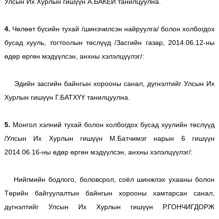
Улсын Их Хурлын гишүүн А.БАКЕЙ танилцуулна.
4.
Чөлөөт бүсийн тухай /шинэчилсэн найруулга/ болон холбогдох
бусад хууль, тогтоолын төслүүд /Засгийн газар, 2014.06.12-ны
өдөр өргөн мэдүүлсэн, анхны хэлэлцүүлэг/:
Эдийн засгийн байнгын хорооны санал, дүгнэлтийг Улсын Их
Хурлын гишүүн Г.БАТХҮҮ танилцуулна.
5.
Монгол хэлний тухай болон холбогдох бусад хуулийн төслүүд
/Улсын Их Хурлын гишүүн М.Батчимэг нарын 6 гишүүн
2014.06.16-ны өдөр өргөн мэдүүлсэн, анхны хэлэлцүүлэг/:
Нийгмийн бодлого, боловсрол, соёл шинжлэх ухааны болон
Төрийн байгуулалтын байнгын хорооны хамтарсан санал,
дүгнэлтийг Улсын Их Хурлын гишүүн Р.ГОНЧИГДОРЖ