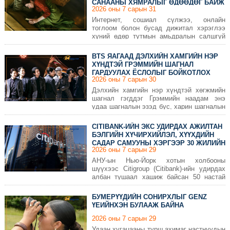
САНААНЫ ХЯМРАЛЫГ ӨДӨӨДӨГ БАЙЖ
2026 оны 7 сарын 31
БОЛЗОШГҮЙ
Интернет, сошиал сүлжээ, онлайн
тоглоом болон бусад дижитал хэрэглээ
хүний өдөр тутмын амьдралын салшгүй
хэсэг болсон ч хэтрүүлэн ашиглах нь
сэтгэл санаа, эрүүл мэндэд сөргөөр
BTS ЯАГААД ДЭЛХИЙН ХАМГИЙН НЭР
нөлөөлж болзошгүйг шинэ судалгаа
ХҮНДТЭЙ ГРЭММИЙН ШАГНАЛ
харуулжээ.
ГАРДУУЛАХ ЁСЛОЛЫГ БОЙКОТЛОХ
2026 оны 7 сарын 30
БОЛОВ?
Дэлхийн хамгийн нэр хүндтэй хөгжмийн
шагнал гэгддэг Грэммийн наадам энэ
удаа шагналын эзэд бус, харин шагналын
тогтолцоотой холбоотой маргаанаараа
олны анхаарлыг татлаа.
CITIBANK-ИЙН ЭКС УДИРДАХ АЖИЛТАН
БЭЛГИЙН ХҮЧИРХИЙЛЭЛ, ХҮҮХДИЙН
САДАР САМУУНЫ ХЭРГЭЭР 30 ЖИЛИЙН
2026 оны 7 сарын 29
ЯЛ СОНСЛОО
АНУ-ын Нью-Йорк хотын холбооны
шүүхээс Citigroup (Citibank)-ийн удирдах
албан тушаал хашиж байсан 50 настай
Эдвард Жин Смитэд бэлгийн
хүчирхийлэл, хүүхдийн бэлгийн
БУМЕРҮҮДИЙН СОНИРХЛЫГ GENZ
хүчирхийллийн дүрс бичлэг хадгалсан,
ҮЕИЙНХЭН БУЛААЖ БАЙНА
мөрдөн шалгах ажиллагаанд саад
учруулсан зэрэг гэмт хэрэгт 30 жилийн
2026 оны 7 сарын 29
хорих ял оноолоо.
Удаан хугацааны турш ахимаг настнуудын