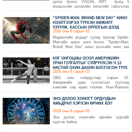
урлаг болох VISUAL ART буюу 5
мэдрэхүйн урлагийн хөгжлийг гайхуулах
дөрөв дэх KHARKHORUM 360° visual art &
music festival 2026 оны 8-р сарын 22-23-нд
“SPIDER-MAN: BRAND NEW DAY” КИНО
Төв цэнгэлдэх хүрээлэнд болох нь ээ.
НЭЭЛТЭЭРЭЭ ТҮҮХЭН АМЖИЛТ
ҮЗҮҮЛЖ, КАССЫН ОРЛОГЫН ДЭЭД
2026 оны 8 сарын 03
АМЖИЛТЫН АРД БИЧИГДЭЖ БАЙНА
Марвелийн алдарт супер баатар Spider-
Man-ийн шинэ анги болох “Spider-Man:
Brand New Day” кино дэлхийн кино зах
зээлд хүчтэй нээлт хийж, эхний
амралтын өдрүүдээрээ асар их орлого
НЭГ ОНГОЦНЫ ОСОЛ АМЕРИКИЙН
олжээ.
УРАН ГУЛГАЛТЫГ СҮЙРҮҮЛСЭН Ч 12
НАСТАЙ ОХИН ДАХИН БОСГОСОН ТҮҮХ
2026 оны 8 сарын 03
1961 оны хоёрдугаар сарын 15.
Америкийн уран гулгалтын түүхэнд
хамгийн хар өдөр тохиов. Нью-Йоркоос
Чехословакт болох дэлхийн аварга
шалгаруулах тэмцээнд оролцохоор нисэж
ЭНЭ ДОЛОО ХОНОГТ ОРДУУДЫН
явсан АНУ-ын уран гулгалтын шигшээ баг
АМЬДРАЛ ХЭРХЭН ӨРНӨХ ВЭ?
Бельгийн Брюсселийн ойролцоо осолдож,
онгоцонд байсан 73 хүн бүгд амиа алдсан
2026 оны 8 сарын 03
юм.
Энэ долоо хоногийн өрнийн зурхайг
хүргэж байна.