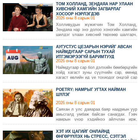
ТОМ ХОЛЛАНД, ЗЕНДАЯА НАР УЛААН
ХИВСНИЙ ХАМГИЙН ЗАГВАРЛАГ
ХОСООР НЭРЛЭГДЭВ
2026 оны 8 сарын 01
Холливудын жүжигчин Том Холланд,
Зендаяа нар энэ долоо хоногийн хамгийн
шилдэг улаан хивсний төрхөөр шалгарч,
загварын ертөнцийн анхаарлыг дахин
татлаа.
АУГУСТУС ЦЕЗАРЫН НЭРИЙГ АВСАН
НАЙМДУГААР САРЫН ТУХАЙ
ИТГЭМЭРЭЭГҮЙ БАРИМТУУД
2026 оны 8 сарын 01
Наймдугаар сар бол дэлхийн бөмбөрцгийн
хойд хагаст зуны сүүлчийн сар, өмнөд
хагаст өвлийн ид үе тохиодог онцгой сар
юм. Энэ сар түүхэн үйл явдал, байгалийн
үзэгдэл, соёлын бэлгэдэл, сонирхолтой
POETRY: НАМРЫГ УГТАХ НАЙМАН
тоонуудаараа бусад сараас ялгардаг.
ШҮЛЭГ
2026 оны 8 сарын 01
Саяхан л улс даяараа баяр наадмын уур
амьсгалд умбаж байсан санагдах. Гэвч
намрын үнэр хэдийнээ айлчлан ирж,
хүйтэн бороонд алхах олны гуниг өлмийд
уналдана. Тэгвэл намрыг угтах
ХЭТ ИХ ЦАГИЙГ ОНЛАЙНД
найман шүлгийг та бүхэнд хүргэж байна.
ӨНГӨРҮҮЛЭХ НЬ СТРЕСС, СЭТГЭЛ