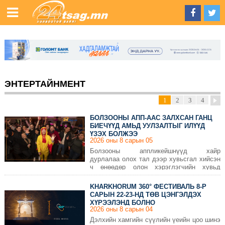
ЭНТЕРТАЙНМЕНТ
1
2
3
4
БОЛЗООНЫ АПП-ААС ЗАЛХСАН ГАНЦ
БИЕЧҮҮД АМЬД УУЛЗАЛТЫГ ИЛҮҮД
ҮЗЭХ БОЛЖЭЭ
2026 оны 8 сарын 05
Болзооны аппликейшнүүд хайр
дурлалаа олох тал дээр хувьсгал хийсэн
ч өнөөдөр олон хэрэглэгчийн хувьд
эсрэгээрээ сэтгэл зүйн дарамт,
ядаргааны эх үүсвэр болоод байна.
KHARKHORUM 360° ФЕСТИВАЛЬ 8-Р
САРЫН 22-23-НД ТӨВ ЦЭНГЭЛДЭХ
ХҮРЭЭЛЭНД БОЛНО
2026 оны 8 сарын 04
Дэлхийн хамгийн сүүлийн үеийн цоо шинэ