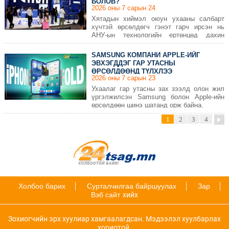
БОЛОВ?
2026 оны 7 сарын 24
Хятадын хиймэл оюун ухааны салбарт
хүчтэй өрсөлдөгч гэнэт гарч ирсэн нь
АНУ-ын технологийн ертөнцөд дахин
түгшүүр төрүүллээ.
SAMSUNG КОМПАНИ APPLE-ИЙГ
ЭВХЭГДДЭГ ГАР УТАСНЫ
ӨРСӨЛДӨӨНД ТҮЛХЛЭЭ
2026 оны 7 сарын 23
Ухаалаг гар утасны зах зээлд олон жил
үргэлжилсэн Samsung болон Apple-ийн
өрсөлдөөн шинэ шатанд орж байна.
1
2
3
4
Холбоо барих
Сурталчилгаа байршуулах
Зар
Вэб сайт
хийх
Зохиогчийн эрх хуулиар хамгаалагдсан. Мэдээлэл хуулбарлах
хориотой.