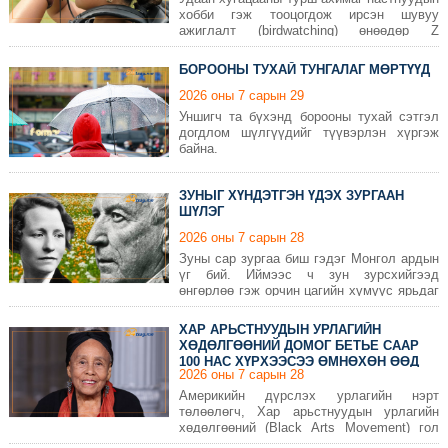
хобби гэж тооцогдож ирсэн шувуу
ажиглалт (birdwatching) өнөөдөр Z
үеийнхний дунд хамгийн эрчимтэй өсөж
буй сонирхлуудын нэг болжээ.
БОРООНЫ ТУХАЙ ТУНГАЛАГ МӨРТҮҮД
2026 оны 7 сарын 29
Уншигч та бүхэнд борооны тухай сэтгэл
догдлом шүлгүүдийг түүвэрлэн хүргэж
байна.
ЗУНЫГ ХҮНДЭТГЭН ҮДЭХ ЗУРГААН
ШҮЛЭГ
2026 оны 7 сарын 28
Зуны сар зургаа биш гэдэг Монгол ардын
үг бий. Иймээс ч зун зурсхийгээд
өнгөрлөө гэж орчин цагийн хүмүүс ярьдаг
биз. Хэдхэн хоногийн дараа зуны сар
дуусаж, намрын налгар өдрүүд хаяа
ХАР АРЬСТНУУДЫН УРЛАГИЙН
дэрлэх нь ээ. Иймд бид зуныг үдэх
ХӨДӨЛГӨӨНИЙ ДОМОГ БЕТЬЕ СААР
үүднээс ЗУРГААН шүлэг сонордуулж
100 НАС ХҮРХЭЭСЭЭ ӨМНӨХӨН ӨӨД
байна.
2026 оны 7 сарын 28
БОЛЛОО
Америкийн дүрслэх урлагийн нэрт
төлөөлөгч, Хар арьстнуудын урлагийн
хөдөлгөөний (Black Arts Movement) гол
төлөөлөгчдийн нэг Бетье Саар 99