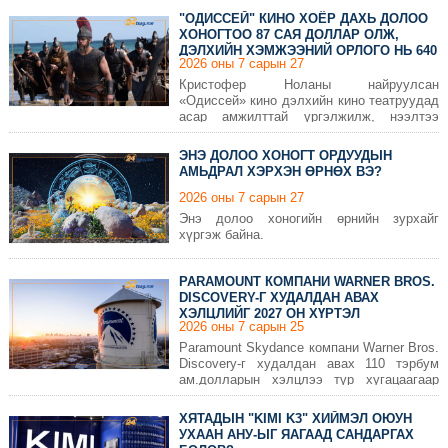
насандаа таалал төгсжээ.
"ОДИССЕЙ" КИНО ХОЁР ДАХЬ ДОЛОО
ХОНОГТОО 87 САЯ ДОЛЛАР ОЛЖ,
ДЭЛХИЙН ХЭМЖЭЭНИЙ ОРЛОГО НЬ 640
2026 оны 7 сарын 27
САЯД ДӨХӨВ
Кристофер Ноланы найруулсан
«Одиссей» кино дэлхийн кино театруудад
асар амжилттай үргэлжилж, нээлтээ
хийснээс хойш хоёр дахь долоо хоногтоо
дэлхийн хэмжээнд ойролцоогоор 639.6
ЭНЭ ДОЛОО ХОНОГТ ОРДУУДЫН
сая ам.долларын орлого олжээ.
АМЬДРАЛ ХЭРХЭН ӨРНӨХ ВЭ?
2026 оны 7 сарын 27
Энэ долоо хоногийн өрнийн зурхайг
хүргэж байна.
PARAMOUNT КОМПАНИ WARNER BROS.
DISCOVERY-Г ХУДАЛДАН АВАХ
ХЭЛЦЛИЙГ 2027 ОН ХҮРТЭЛ
2026 оны 7 сарын 25
ХОЙШЛУУЛАВ
Paramount Skydance компани Warner Bros.
Discovery-г худалдан авах 110 тэрбум
ам.долларын хэлцлээ түр хугацаагаар
хойшлуулж, нэгдэн нийлэх үйл явцыг
ирэх онд хүртэл зогсоохоор болжээ.
ХЯТАДЫН "KIMI K3" ХИЙМЭЛ ОЮУН
УХААН АНУ-ЫГ ЯАГААД САНДАРГАХ