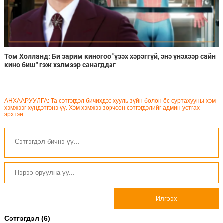
Том Холланд: Би зарим киногоо "үзэх хэрэггүй, энэ үнэхээр сайн
кино биш" гэж хэлмээр санагддаг
АНХААРУУЛГА: Та сэтгэгдэл бичихдээ хууль зүйн болон ёс суртахууны хэм
хэмжээг хүндэтгэнэ үү. Хэм хэмжээ зөрчсөн сэтгэгдэлийг админ устгах
эрхтэй.
Илгээх
Сэтгэгдэл (6)