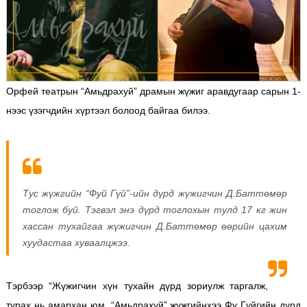
Орфей театрын “Амьдрахуй” драмын жүжиг аравдугаар сарын 1-
нээс үзэгчдийн хүртээл болоод байгаа билээ.
Тус жүжгийн “Фуй Гүй”-ийн дүрд жүжигчин Д.Баттөмөр
тоглож буй. Тэгвэл энэ дүрд тоглохын тулд 17 кг жин
хассан тухайгаа жүжигчин Д.Баттөмөр өөрийн цахим
хуудастаа хуваалцжээ.
Тэрбээр “Жүжигчин хүн тухайн дүрд зориулж таргалж,
турах нь амархан юм. “Амьдрахуй” жүжгийнхээ Фу Гүйгийн дүрд