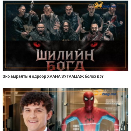
Энэ амралтын өдрөөр ХААНА ЗУГААЦАЖ болох вэ?