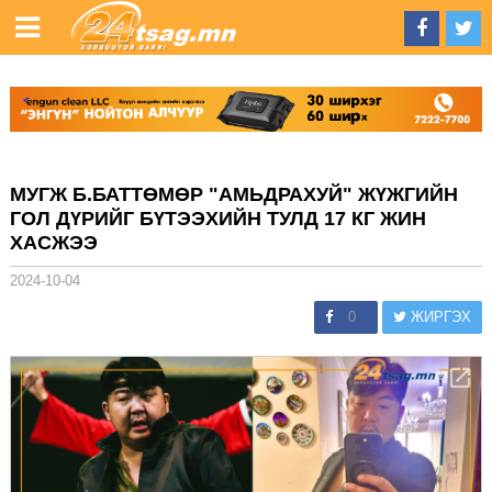
МУГЖ Б.БАТТӨМӨР "АМЬДРАХУЙ" ЖҮЖГИЙН
ГОЛ ДҮРИЙГ БҮТЭЭХИЙН ТУЛД 17 КГ ЖИН
ХАСЖЭЭ
2024-10-04
0
ЖИРГЭХ