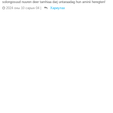
solongosuud nuuren deer tamhiaa darj untaraadag hun aminii heregten!
2024 оны 10 сарын 04
|
Хариулах