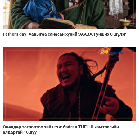
Father's day: Аавыгаа санасан хүний ЗААВАЛ унших 8 шүлэг
Өнөөдөр тоглолтоо хийх гэж байгаа THE HU хамтлагийн
алдартай 10 дуу