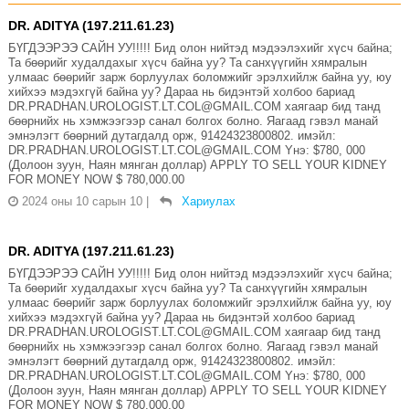
DR. ADITYA (197.211.61.23)
БҮГДЭЭРЭЭ САЙН УУ!!!!! Бид олон нийтэд мэдээлэхийг хүсч байна;
Та бөөрийг худалдахыг хүсч байна уу? Та санхүүгийн хямралын
улмаас бөөрийг зарж борлуулах боломжийг эрэлхийлж байна уу, юу
хийхээ мэдэхгүй байна уу? Дараа нь бидэнтэй холбоо бариад
DR.PRADHAN.UROLOGIST.LT.COL@GMAIL.COM хаягаар бид танд
бөөрнийх нь хэмжээгээр санал болгох болно. Яагаад гэвэл манай
эмнэлэгт бөөрний дутагдалд орж, 91424323800802. имэйл:
DR.PRADHAN.UROLOGIST.LT.COL@GMAIL.COM Yнэ: $780, 000
(Долоон зуун, Наян мянган доллар) APPLY TO SELL YOUR KIDNEY
FOR MONEY NOW $ 780,000.00
2024 оны 10 сарын 10
|
Хариулах
DR. ADITYA (197.211.61.23)
БҮГДЭЭРЭЭ САЙН УУ!!!!! Бид олон нийтэд мэдээлэхийг хүсч байна;
Та бөөрийг худалдахыг хүсч байна уу? Та санхүүгийн хямралын
улмаас бөөрийг зарж борлуулах боломжийг эрэлхийлж байна уу, юу
хийхээ мэдэхгүй байна уу? Дараа нь бидэнтэй холбоо бариад
DR.PRADHAN.UROLOGIST.LT.COL@GMAIL.COM хаягаар бид танд
бөөрнийх нь хэмжээгээр санал болгох болно. Яагаад гэвэл манай
эмнэлэгт бөөрний дутагдалд орж, 91424323800802. имэйл:
DR.PRADHAN.UROLOGIST.LT.COL@GMAIL.COM Yнэ: $780, 000
(Долоон зуун, Наян мянган доллар) APPLY TO SELL YOUR KIDNEY
FOR MONEY NOW $ 780,000.00