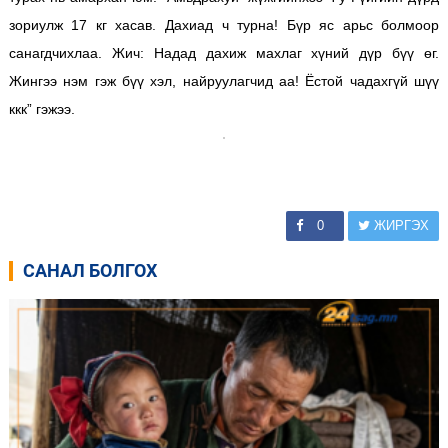
зориулж 17 кг хасав. Дахиад ч турна! Бүр яс арьс болмоор
санагдчихлаа. Жич: Надад дахиж махлаг хүний дүр бүү өг.
Жингээ нэм гэж бүү хэл, найруулагчид аа! Ёстой чадахгүй шүү
ккк” гэжээ.
0
ЖИРГЭХ
САНАЛ БОЛГОХ