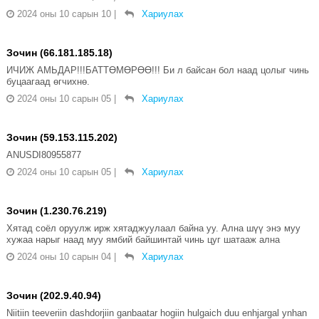
2024 оны 10 сарын 10
|
Хариулах
Зочин (66.181.185.18)
ИЧИЖ АМЬДАР!!!БАТТӨМӨРӨӨ!!! Би л байсан бол наад цолыг чинь
буцаагаад өгчихнө.
2024 оны 10 сарын 05
|
Хариулах
Зочин (59.153.115.202)
ANUSDI80955877
2024 оны 10 сарын 05
|
Хариулах
Зочин (1.230.76.219)
Хятад соёл оруулж ирж хятаджуулаал байна уу. Ална шүү энэ муу
хужаа нарыг наад муу ямбий байшинтай чинь цуг шатааж ална
2024 оны 10 сарын 04
|
Хариулах
Зочин (202.9.40.94)
Niitiin teeveriin dashdorjiin ganbaatar hogiin hulgaich duu enhjargal ynhan