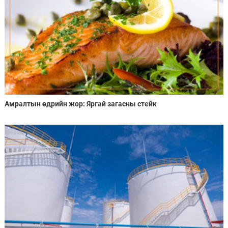
Амралтын өдрийн жор: Яргай загасны стейк