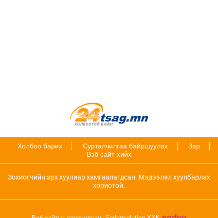
Холбоо барих
Сурталчилгаа байршуулах
Зар
Вэб сайт
хийх
Зохиогчийн эрх хуулиар хамгаалагдсан. Мэдээлэл хуулбарлах
хориотой.
Вэб сайтыг хөгжүүлсэн: Sodonsolution ХХК