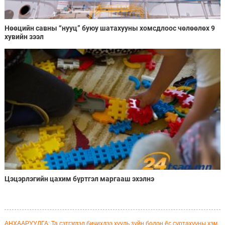
Нөөцийн савны “нууц” буюу шатахууны хомсдлоос чөлөөлөх 9
хувийн зээл
Цэцэрлэгийн цахим бүртгэл маргааш эхэлнэ
АНХААРУУЛГА: Та сэтгэгдэл бичихдээ хууль зүйн болон ёс суртахууны хэм