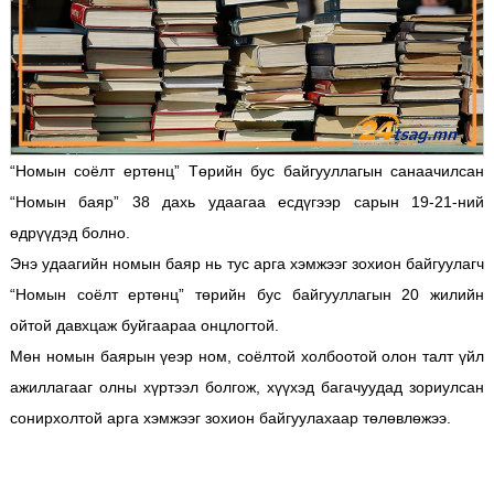
“Номын соёлт ертөнц” Төрийн бус байгууллагын санаачилсан
“Номын баяр” 38 дахь удаагаа есдүгээр сарын 19-21-ний
өдрүүдэд болно.
Энэ удаагийн номын баяр нь тус арга хэмжээг зохион байгуулагч
“Номын соёлт ертөнц” төрийн бус байгууллагын 20 жилийн
ойтой давхцаж буйгаараа онцлогтой.
Мөн номын баярын үеэр ном, соёлтой холбоотой олон талт үйл
ажиллагааг олны хүртээл болгож, хүүхэд багачуудад зориулсан
сонирхолтой арга хэмжээг зохион байгуулахаар төлөвлөжээ.