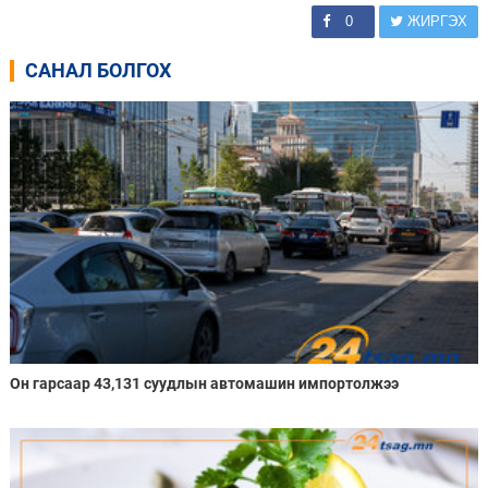
0
ЖИРГЭХ
САНАЛ БОЛГОХ
Он гарсаар 43,131 суудлын автомашин импортолжээ