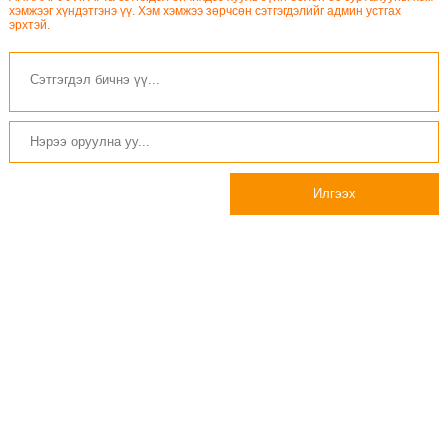
хэмжээг хүндэтгэнэ үү. Хэм хэмжээ зөрчсөн сэтгэгдэлийг админ устгах
эрхтэй.
Илгээх