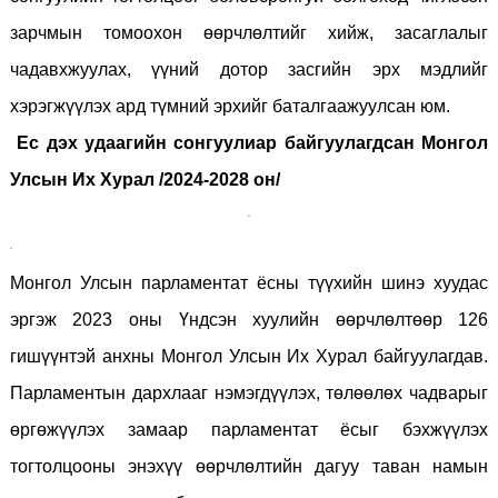
зарчмын томоохон өөрчлөлтийг хийж, засаглалыг
чадавхжуулах, үүний дотор засгийн эрх мэдлийг
хэрэгжүүлэх ард түмний эрхийг баталгаажуулсан юм.
Ес дэх удаагийн сонгуулиар байгуулагдсан Монгол
Улсын Их Хурал /2024-2028 он/
Монгол Улсын парламентат ёсны түүхийн шинэ хуудас
эргэж 2023 оны Үндсэн хуулийн өөрчлөлтөөр 126
гишүүнтэй анхны Монгол Улсын Их Хурал байгуулагдав.
Парламентын дархлааг нэмэгдүүлэх, төлөөлөх чадварыг
өргөжүүлэх замаар парламентат ёсыг бэхжүүлэх
тогтолцооны энэхүү өөрчлөлтийн дагуу таван намын