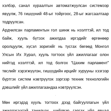
хэлбэр, санал хураалтын автоматжуулсан системээр
явуулж, 76 гишүүний 48-ыг тойргоос, 28-ыг жагсаалтаар
тодруулсан.
Ардчилсан парламентын гол шинж нь нээлттэй, ил тод
байж, хууль бүтээх ажилдаа иргэдийг өргөнөөр
оролцуулж, хүсэл зоригийг нь тусгах бөгөөд Монгол
Улсын Их Хурал, хууль тогтоох үйл ажиллагааг олон
нийтэд нээлттэй, ил тод болгох “Цахим парламент”
төслийг хэрэгжүүлэн, гишүүдийн ирцийг хурууны хээгээр
бүртгэх систем нэвтрүүлэх зэргээр техник технологийн
дэвшлийг үйл ажиллагаандаа нэвтрүүлсэн.
Мөн иргэдэд хууль тогтоох дээд байгууллагын үйл
ажиллагаатай танилцах, шийдвэр гаргах үйл явцад