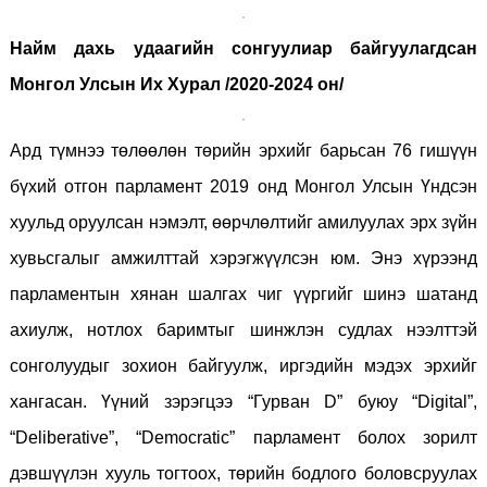
Найм дахь удаагийн сонгуулиар байгуулагдсан
Монгол Улсын Их Хурал /2020-2024 он/
Ард түмнээ төлөөлөн төрийн эрхийг барьсан 76 гишүүн
бүхий отгон парламент 2019 онд Монгол Улсын Үндсэн
хуульд оруулсан нэмэлт, өөрчлөлтийг амилуулах эрх зүйн
хувьсгалыг амжилттай хэрэгжүүлсэн юм. Энэ хүрээнд
парламентын хянан шалгах чиг үүргийг шинэ шатанд
ахиулж, нотлох баримтыг шинжлэн судлах нээлттэй
сонголуудыг зохион байгуулж, иргэдийн мэдэх эрхийг
хангасан. Үүний зэрэгцээ “Гурван D” буюу “Digital”,
“Deliberative”, “Democratic” парламент болох зорилт
дэвшүүлэн хууль тогтоох, төрийн бодлого боловсруулах