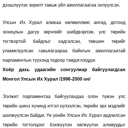
дээшлүүлэх зорилт тавьж үйл ажиллагаагаа эхлүүлсэн.
Улсын Их Хурал аливаа нөлөөллөөс ангид, дотоод
зохицлын дагуу зөрчлийг шийдвэрлэж, улс төрийн
тогтвортой байдлыг хадгалсан, төвшин төрийг
уламжлуулсан гавьяагаараа байнгын ажиллагаатай
парламентын түүхэнд тодоор тэмдэглэгддэг.
Хоёр дахь удаагийн сонгуулиар байгуулагдсан
Монгол Улсын Их Хурал /1996
-2000 он/
Ээлжит парламентаа байгуулахдаа олон түмэн улс
төрийн шинэ хүчинд итгэл хүлээлгэн, төрийн эрх мэдлийг
шилжүүлсэн байдаг. Үе үеийн Улсын Их Хурал ардчилсан
төрийн тогтолцоог бэхжүүлэн хөгжүүлэх алхмуудыг