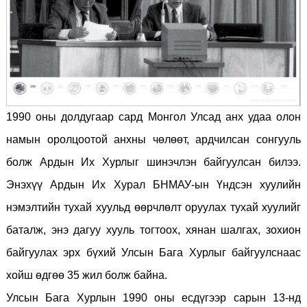
1990 оны долдугаар сард Монгол Улсад анх удаа олон
намын оролцоотой анхны чөлөөт, ардчилсан сонгууль
болж Ардын Их Хурлыг шинэчлэн байгуулсан билээ.
Энэхүү Ардын Их Хурал БНМАУ-ын Үндсэн хуулийн
нэмэлтийн тухай хуульд өөрчлөлт оруулах тухай хуулийг
баталж, энэ дагуу хууль тогтоох, хянан шалгах, зохион
байгуулах эрх бүхий Улсын Бага Хурлыг байгуулснаас
хойш өдгөө 35 жил болж байна.
Улсын Бага Хурлын 1990 оны есдүгээр сарын 13-нд