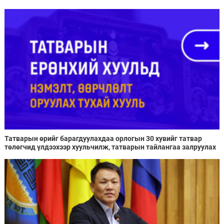
Татварын өрийг барагдуулахдаа орлогын 30 хувийг татвар
төлөгчид үлдээхээр хуульчилж, татварын тайлангаа залруулах
хугацааг хоёр жил болгон сунгажээ