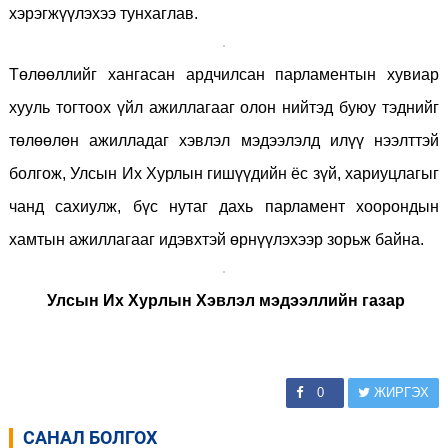
хэрэгжүүлэхээ тунхаглав.
Төлөөллийг хангасан ардчилсан парламентын хувиар
хууль тогтоох үйл ажиллагааг олон нийтэд буюу тэднийг
төлөөлөн ажилладаг хэвлэл мэдээлэлд илүү нээлттэй
болгож, Улсын Их Хурлын гишүүдийн ёс зүй, хариуцлагыг
чанд сахиулж, бүс нутаг дахь парламент хоорондын
хамтын ажиллагааг идэвхтэй өрнүүлэхээр зорьж байна.
Улсын Их Хурлын Хэвлэл мэдээллийн газар
0
ЖИРГЭХ
САНАЛ БОЛГОХ