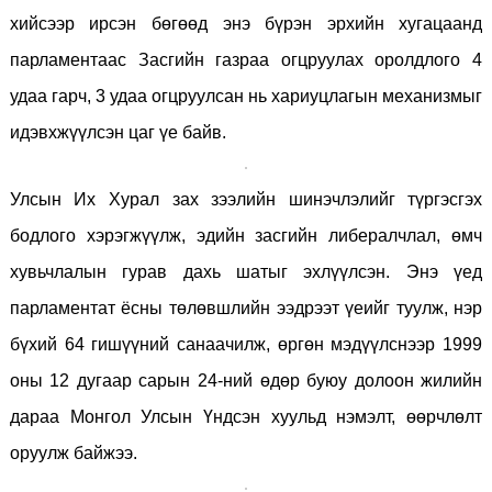
хийсээр ирсэн бөгөөд энэ бүрэн эрхийн хугацаанд
парламентаас Засгийн газраа огцруулах оролдлого 4
удаа гарч, 3 удаа огцруулсан нь хариуцлагын механизмыг
идэвхжүүлсэн цаг үе байв.
Улсын Их Хурал зах зээлийн шинэчлэлийг түргэсгэх
бодлого хэрэгжүүлж, эдийн засгийн либералчлал, өмч
хувьчлалын гурав дахь шатыг эхлүүлсэн. Энэ үед
парламентат ёсны төлөвшлийн ээдрээт үеийг туулж, нэр
бүхий 64 гишүүний санаачилж, өргөн мэдүүлснээр 1999
оны 12 дугаар сарын 24-ний өдөр буюу долоон жилийн
дараа Монгол Улсын Үндсэн хуульд нэмэлт, өөрчлөлт
оруулж байжээ.