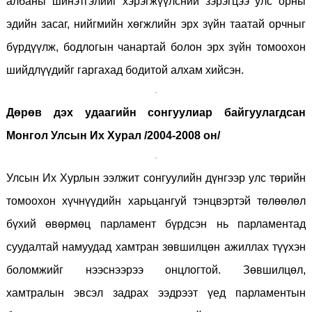
албаны шинэтгэлийг хэрэгжүүлсний зэрэгцээ улс орны
эдийн засаг, нийгмийн хөгжлийн эрх зүйн таатай орчныг
бүрдүүлж, бодлогын чанартай болон эрх зүйн томоохон
шийдлүүдийг гаргахад бодитой алхам хийсэн.
Дөрөв дэх удаагийн сонгуулиар байгуулагдсан
Монгол Улсын Их Хурал /2004-2008 он/
Улсын Их Хурлын ээлжит сонгуулийн дүнгээр улс төрийн
томоохон хүчнүүдийн харьцангуй тэнцвэртэй төлөөлөл
бүхий өвөрмөц парламент бүрдсэн нь парламентад
суудалтай намуудад хамтран зөвшилцөн ажиллах түүхэн
боломжийг нээснээрээ онцлогтой. Зөвшилцөл,
хамтралын эвсэл задрах ээдрээт үед парламентын