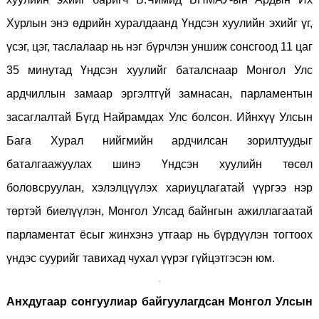
Хурлын энэ өдрийн хуралдаанд Үндсэн хуулийн эхийг үг,
үсэг, цэг, таслалаар нь нэг бүрчлэн уншиж сонсгоод 11 цаг
35 минутад Үндсэн хуулийг баталснаар Монгол Улс
ардчиллын замаар эргэлтгүй замнасан, парламентын
засаглалтай Бүгд Найрамдах Улс болсон. Ийнхүү Улсын
Бага Хурал нийгмийн ардчилсан зорилтуудыг
баталгаажуулах шинэ Үндсэн хуулийн төсөл
боловсруулан, хэлэлцүүлэх хариуцлагатай үүргээ нэр
төртэй биелүүлэн, Монгол Улсад байнгын ажиллагаатай
парламентат ёсыг жинхэнэ утгаар нь бүрдүүлэн тогтоох
үндэс суурийг тавихад чухал үүрэг гүйцэтгэсэн юм.
Анхдугаар сонгуулиар байгуулагдсан Монгол Улсын