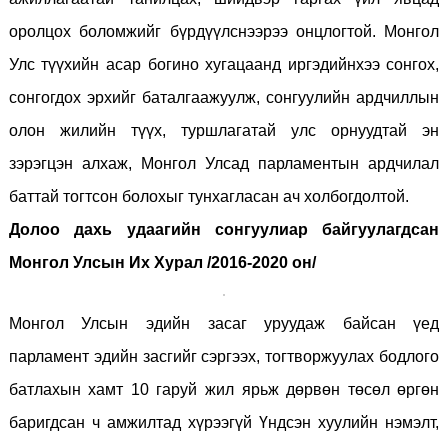
оролцох боломжийг бүрдүүлснээрээ онцлогтой. Монгол
Улс түүхийн асар богино хугацаанд иргэдийнхээ сонгох,
сонгогдох эрхийг баталгаажуулж, сонгуулийн ардчиллын
олон жилийн түүх, туршлагатай улс орнуудтай эн
зэрэгцэн алхаж, Монгол Улсад парламентын ардчилал
баттай тогтсон болохыг тунхагласан ач холбогдолтой.
Долоо дахь удаагийн сонгуулиар байгуулагдсан
Монгол Улсын Их Хурал /2016-2020 он/
Монгол Улсын эдийн засаг уруудаж байсан үед
парламент эдийн засгийг сэргээх, тогтворжуулах бодлого
батлахын хамт 10 гаруй жил ярьж дөрвөн төсөл өргөн
баригдсан ч амжилтад хүрээгүй Үндсэн хуулийн нэмэлт,