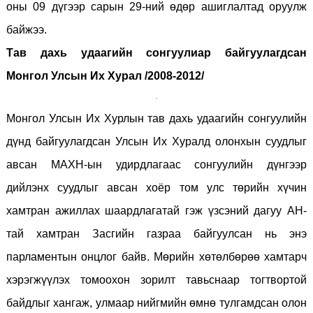
оны 09 дүгээр сарын 29-ний өдөр ашиглалтад оруулж
байжээ.
Тав дахь удаагийн сонгуулиар байгуулагдсан
Монгол Улсын Их Хурал /2008-2012/
Монгол Улсын Их Хурлын тав дахь удаагийн сонгуулийн
дүнд байгуулагдсан Улсын Их Хуралд олонхын суудлыг
авсан МАХН-ын удирдлагаас сонгуулийн дүнгээр
дийлэнх суудлыг авсан хоёр том улс төрийн хүчин
хамтран ажиллах шаардлагатай гэж үзсэний дагуу АН-
тай хамтран Засгийн газраа байгуулсан нь энэ
парламентын онцлог байв. Мөрийн хөтөлбөрөө хамтарч
хэрэгжүүлэх томоохон зорилт тавьснаар тогтвортой
байдлыг хангаж, улмаар нийгмийн өмнө тулгамдсан олон