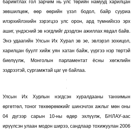
баримтлах гол зарчим нь улс төрийн намууд харилцан
зөвшилцөж, өөр өөрийн үзэл бодол, байр сууриа
илэрхийлэхийн зэрэгцээ улс орон, ард түмнийхээ эрх
ашиг, үндэсний эв нэгдлийг дээдлэн ажиллах явдал байв.
Энэ удаагийн Улсын Их Хурал эв эе, эвлэрэл зохицол,
харилцан буулт хийж уян хатан байж, үүргээ нэр төртэй
биелүүлж, Монголын парламентат ёсны хөгжлийн
ээдрээтэй, сургамжтай цаг үе байлаа.
Улсын Их Хурлын нэгдсэн хуралдааны танхимын
өргөтгөл, тоног төхөөрөмжийг шинэчлэх ажлыг мөн оны
04 дүгээр сарын 10-ны өдөр эхлүүлж, БНЛАУ-аас
ирүүлсэн улаан модон ширээ, сандлаар тохижуулан 2006