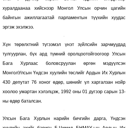
хуралдаанаа хийснээр Монгол Улсын орчин цагийн
байнгын ажиллагаатай парламентын түүхийн хуудас
эргэж эхэлжээ.
Хүн төрөлхтний түгээмэл үнэт зүйлсийн зарчмуудад
тулгуурлан, бүх ард түмний оролцоотойгоогоор Улсын
Бага Хурлаас боловсруулан өргөн мэдүүлсэн
МонголУлсын Үндсэн хуулийн төслийг Ардын Их Хурлын
430 депутат 76 хоног өдөр, шөнийг үл харгалзан нойр
хоолоо умартан хэлэлцэж, 1992 оны 01 дүгээр сарын 13-
ны өдөр баталсан.
Улсын Бага Хурлын нарийн бичгийн дарга, Үндсэн
хуулийн эхийг баригч Б.Чимид БНМАУ-ын Ардын Их