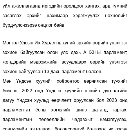
үйл ажиллагаанд иргэдийн оролцоог хангах, ард түмний
засаглах эрхийг цахимаар хэрэгжүүлэх нөхцөлийг
бүрдүүлснээрээ онцлог байв.
Монгол Улсын Их Хурал нь хүний эрхийн өөрийн үнэлгээг
зохион байгуулсан олон улс дахь АНХНЫ парламент,
жендэрийн мэдрэмжийн асуудлаарх өөрийн үнэлгээг
зохион байгуулсан 13 дахь парламент болсон.
Мөн Үндсэн хуулийг хоёронтоо өөрчилсөн түүхийг
бичсэн. 2022 онд Үндсэн хуулийн цэцийн дүгнэлтийн
дагуу Үндсэн хуульд өөрчлөлт оруулсан бол 2023 онд
парламентат ёсны хөгжлийг шинэ шатанд гаргах,
парламентын төлөөллийн чадавхыг нэмэгдүүлэх,
сонгуулийн тогтолцоог боловсронгуй болгоход чиглэсэн