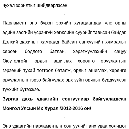
чухал зорилтыг шийдвэрлэсэн.
Парламент энэ бүрэн эрхийн хугацаандаа улс орны
эдийн засгийн үсрэнгүй хөгжлийн суурийг тавьсан байдаг.
Дэлхий дахиныг хамраад байсан санхүүгийн хямралыг
сөрсөн бодлого батлан, хэрэгжүүлэхийн сацуу
Оюутолгойн ордыг ашиглах хөрөнгө оруулалтын
гэрээний тухай тогтоол баталж, ордыг ашиглах, хөрөнгө
оруулалтын гэрээ байгуулах эрх зүйн орчныг бүрдүүлсэн
түүхийг бүтээжээ.
Зургаа дахь удаагийн сонгуулиар байгуулагдсан
Монгол Улсын Их Хурал /2012-2016 он/
Энэ удаагийн парламентын сонгуулийг анх удаа холимог