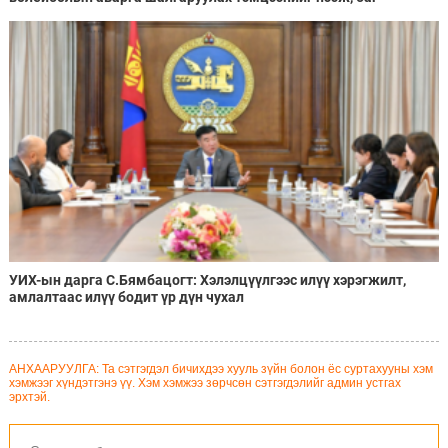
тамирчдад амжилт хүслээ
УИХ-ын дарга С.Бямбацогт: Хэлэлцүүлгээс илүү хэрэгжилт,
амлалтаас илүү бодит үр дүн чухал
АНХААРУУЛГА: Та сэтгэгдэл бичихдээ хууль зүйн болон ёс суртахууны хэм
хэмжээг хүндэтгэнэ үү. Хэм хэмжээ зөрчсөн сэтгэгдэлийг админ устгах
эрхтэй.