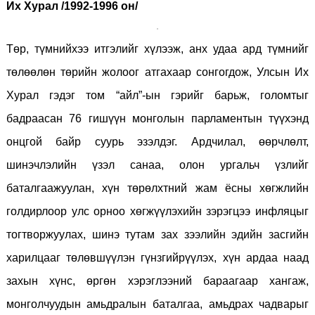
Их Хурал /1992-1996 он/
Төр, түмнийхээ итгэлийг хүлээж, анх удаа ард түмнийг
төлөөлөн төрийн жолоог атгахаар сонгогдож, Улсын Их
Хурал гэдэг том “айл”-ын гэрийг барьж, голомтыг
бадраасан 76 гишүүн монголын парламентын түүхэнд
онцгой байр суурь эзэлдэг. Ардчилал, өөрчлөлт,
шинэчлэлийн үзэл санаа, олон ургальч үзлийг
баталгаажуулан, хүн төрөлхтний жам ёсны хөгжлийн
голдирлоор улс орноо хөгжүүлэхийн зэрэгцээ инфляцыг
тогтворжуулах, шинэ тутам зах зээлийн эдийн засгийн
харилцааг төлөвшүүлэн гүнзгийрүүлэх, хүн ардаа наад
захын хүнс, өргөн хэрэглээний бараагаар хангаж,
монголчуудын амьдралын баталгаа, амьдрах чадварыг