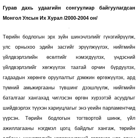
Гурав дахь удаагийн сонгуулиар байгуулагдсан
Монгол Улсын Их Хурал /2000-2004 он/
Төрийн бодлогын эрх зүйн шинэчлэлийг гүнзгийрүүлж,
улс орныхоо эдийн засгийг эрүүлжүүлэх, нийгмийн
үйлдвэрлэлийн өсөлтийг нэмэгдүүлэх, үндэсний
үйлдвэрлэлийг хөгжүүлэх таатай орчин бүрдүүлэх,
гадаадын хөрөнгө оруулалтыг дэмжин өргөжүүлэх, ард
түмний амьжиргааны түвшинг дээшлүүлж, нийгмийн
баталгааг хангахад чиглэсэн өргөн хүрээтэй асуудлыг
шийдвэрлэх түүхэн хариуцлагыг энэ үеийн парламентчид
үүрсэн. Төрийн бодлогын тогтвортой шинж, үйл
ажиллагааны нэгдмэл цогц байдлыг хангаж, төрийн