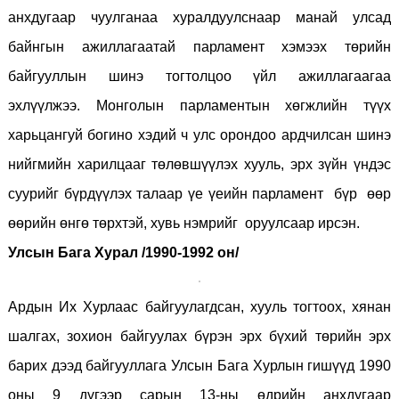
анхдугаар чуулганаа хуралдуулснаар манай улсад
байнгын ажиллагаатай парламент хэмээх төрийн
байгууллын шинэ тогтолцоо үйл ажиллагаагаа
эхлүүлжээ.
Монголын парламентын хөгжлийн түүх
харьцангуй богино хэдий ч улс орондоо ардчилсан шинэ
нийгмийн харилцааг төлөвшүүлэх хууль, эрх зүйн үндэс
суурийг бүрдүүлэх талаар үе үеийн парламент бүр өөр
өөрийн өнгө төрхтэй, хувь нэмрийг оруулсаар ирсэн.
Улсын Бага Хурал /1990-1992 он/
Ардын Их Хурлаас байгуулагдсан, хууль тогтоох, хянан
шалгах, зохион байгуулах бүрэн эрх бүхий төрийн эрх
барих дээд байгууллага Улсын Бага Хурлын гишүүд 1990
оны 9 дүгээр сарын 13-ны өдрийн анхдугаар