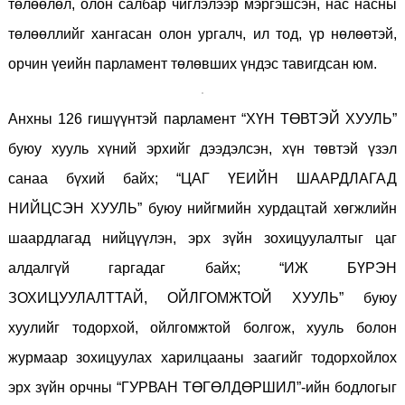
төлөөлөл, олон салбар чиглэлээр мэргэшсэн, нас насны
төлөөллийг хангасан олон ургалч, ил тод, үр нөлөөтэй,
орчин үеийн парламент төлөвших үндэс тавигдсан юм.
Анхны 126 гишүүнтэй парламент “ХҮН ТӨВТЭЙ ХУУЛЬ”
буюу хууль хүний эрхийг дээдэлсэн, хүн төвтэй үзэл
санаа бүхий байх; “ЦАГ ҮЕИЙН ШААРДЛАГАД
НИЙЦСЭН ХУУЛЬ” буюу нийгмийн хурдацтай хөгжлийн
шаардлагад нийцүүлэн, эрх зүйн зохицуулалтыг цаг
алдалгүй гаргадаг байх; “ИЖ БҮРЭН
ЗОХИЦУУЛАЛТТАЙ, ОЙЛГОМЖТОЙ ХУУЛЬ” буюу
хуулийг тодорхой, ойлгомжтой болгож, хууль болон
журмаар зохицуулах харилцааны заагийг тодорхойлох
эрх зүйн орчны “ГУРВАН ТӨГӨЛДӨРШИЛ”-ийн бодлогыг