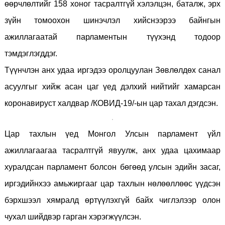
өөрчлөлтийг 158 хоног тасралтгүй хэлэлцэн, баталж, эрх
зүйн томоохон шинэчлэл хийснээрээ байнгын
ажиллагаатай парламентын түүхэнд тодоор
тэмдэглэгддэг.
Түүнчлэн анх удаа иргэдээ оролцуулан Зөвлөлдөх санал
асуулгыг хийж асан цаг үед дэлхий нийтийг хамарсан
коронавируст халдвар /КОВИД-19/-ын цар тахал дэгдсэн.
Цар тахлын үед Монгол Улсын парламент үйл
ажиллагаагаа тасралтгүй явуулж, анх удаа цахимаар
хуралдсан парламент болсон бөгөөд улсын эдийн засаг,
иргэдийнхээ амьжиргааг цар тахлын нөлөөллөөс үүдсэн
бэрхшээл хямралд өртүүлэхгүй байх чиглэлээр олон
чухал шийдвэр гарган хэрэгжүүлсэн.