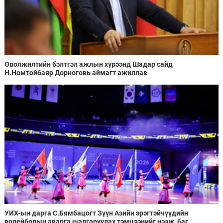
Өвөлжилтийн бэлтгэл ажлын хүрээнд Шадар сайд
Н.Номтойбаяр Дорноговь аймагт ажиллав
УИХ-ын дарга С.Бямбацогт Зүүн Азийн эрэгтэйчүүдийн
волейболын аварга шалгаруулах тэмцээнийг нээж, баг