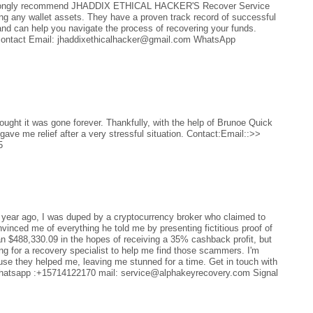
. I strongly recommend JHADDIX ETHICAL HACKER'S Recover Service
ring any wallet assets. They have a proven track record of successful
s and can help you navigate the process of recovering your funds.
 contact Email: jhaddixethicalhacker@gmail.com WhatsApp
ught it was gone forever. Thankfully, with the help of Brunoe Quick
ave me relief after a very stressful situation. Contact:Email::>>
5
go, I was duped by a cryptocurrency broker who claimed to
inced me of everything he told me by presenting fictitious proof of
an $488,330.09 in the hopes of receiving a 35% cashback profit, but
oking for a recovery specialist to help me find those scammers. I'm
e they helped me, leaving me stunned for a time. Get in touch with
Whatsapp :+15714122170 mail: service@alphakeyrecovery.com Signal