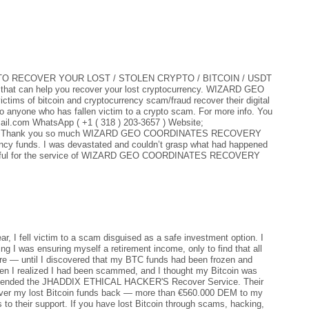
 RECOVER YOUR LOST / STOLEN CRYPTO / BITCOIN / USDT
er that can help you recover your lost cryptocurrency. WIZARD GEO
 of bitcoin and cryptocurrency scam/fraud recover their digital
 anyone who has fallen victim to a crypto scam. For more info. You
il.com WhatsApp ( +1 ( 318 ) 203-3657 ) Website;
s-hack Thank you so much WIZARD GEO COORDINATES RECOVERY
ncy funds. I was devastated and couldn’t grasp what had happened
grateful for the service of WIZARD GEO COORDINATES RECOVERY
ear, I fell victim to a scam disguised as a safe investment option. I
ing I was ensuring myself a retirement income, only to find that all
re — until I discovered that my BTC funds had been frozen and
en I realized I had been scammed, and I thought my Bitcoin was
ommended the JHADDIX ETHICAL HACKER'S Recover Service. Their
cover my lost Bitcoin funds back — more than €560.000 DEM to my
to their support. If you have lost Bitcoin through scams, hacking,