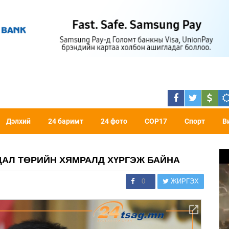
Дэлхий
24 баримт
24 фото
COP17
Спорт
В
ДАЛ ТӨРИЙН ХЯМРАЛД ХҮРГЭЖ БАЙНА
0
ЖИРГЭХ