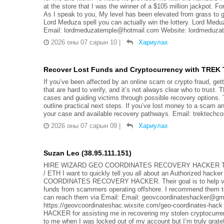
at the store that I was the winner of a $105 million jackpot. Fo
As I speak to you, My level has been elevated from grass to gr
Lord Meduza spell you can actually win the lottery. Lord Medu
Email: lordmeduzatemple@hotmail.com Website: lordmeduza
2026 оны 07 сарын 10
|
Хариулах
Recover Lost Funds and Cryptocurrency with TREK T
If you’ve been affected by an online scam or crypto fraud, ge
that are hard to verify, and it’s not always clear who to trus
cases and guiding victims through possible recovery options. T
outline practical next steps. If you’ve lost money to a scam
your case and available recovery pathways. Email: trektech
2026 оны 07 сарын 09
|
Хариулах
Suzan Leo (38.95.111.151)
HIRE WIZARD GEO COORDINATES RECOVERY HACKER TO
/ ETH I want to quickly tell you all about an Authorized hack
COORDINATES RECOVERY HACKER. Their goal is to help victims
funds from scammers operating offshore. I recommend them to
can reach them via Email: Email: geovcoordinateshacker@gma
https://geovcoordinateshac.wixsite.com/geo-coordinate
HACKER for assisting me in recovering my stolen cryptocurre
to me when I was locked out of my account but I’m truly 