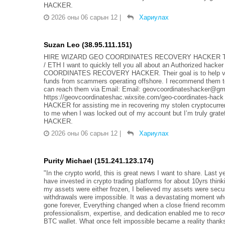
HACKER.
2026 оны 06 сарын 12
|
Хариулах
Suzan Leo (38.95.111.151)
HIRE WIZARD GEO COORDINATES RECOVERY HACKER TO
/ ETH I want to quickly tell you all about an Authorized hack
COORDINATES RECOVERY HACKER. Their goal is to help victims
funds from scammers operating offshore. I recommend them to
can reach them via Email: Email: geovcoordinateshacker@gma
https://geovcoordinateshac.wixsite.com/geo-coordinate
HACKER for assisting me in recovering my stolen cryptocurre
to me when I was locked out of my account but I’m truly 
HACKER.
2026 оны 06 сарын 12
|
Хариулах
Purity Michael (151.241.123.174)
"In the crypto world, this is great news I want to share. Last y
have invested in crypto trading platforms for about 10yrs think
my assets were either frozen, I believed my assets were secu
withdrawals were impossible. It was a devastating moment wh
gone forever, Everything changed when a close friend rec
professionalism, expertise, and dedication enabled me to re
BTC wallet. What once felt impossible became a reality thanks 