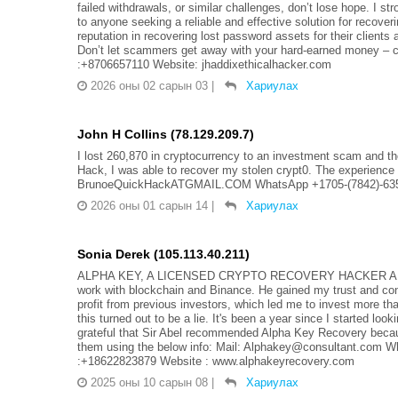
failed withdrawals, or similar challenges, don’t lose hope
to anyone seeking a reliable and effective solution for recove
reputation in recovering lost password assets for their client
Don’t let scammers get away with your hard-earned money –
:+8706657110 Website: jhaddixethicalhacker.com
2026 оны 02 сарын 03
|
Хариулах
John H Collins (78.129.209.7)
I lost 260,870 in cryptocurrency to an investment scam and tho
Hack, I was able to recover my stolen crypt0. The experience g
BrunoeQuickHackATGMAIL.COM WhatsApp +1705-(7842)-63
2026 оны 01 сарын 14
|
Хариулах
Sonia Derek (105.113.40.211)
ALPHA KEY, A LICENSED CRYPTO RECOVERY HACKER A year a
work with blockchain and Binance. He gained my trust and conv
profit from previous investors, which led me to invest more th
this turned out to be a lie. It's been a year since I started lo
grateful that Sir Abel recommended Alpha Key Recovery becaus
them using the below info: Mail: Alphakey@consultant.com 
:+18622823879 Website : www.alphakeyrecovery.com
2025 оны 10 сарын 08
|
Хариулах