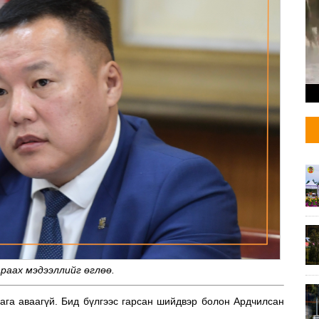
раах мэдээллийг өглөө.
ага аваагүй. Бид бүлгээс гарсан шийдвэр болон Ардчилсан