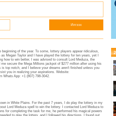
амжилт хүслээ
Илгээх
e beginning of the year. To some, lottery players appear ridiculous,
2
 as Megan Taylor and I have played the lottery for ten years, yet I
ng how to win better, I was advised to consult Lord Meduza, the
 me secure the Mega Millions jackpot of $277 million after using his
is top notch, and I believe your dreams aren't finished unless you
ist you in realizing your aspirations. Website:
 Whats App: +1 (807) 798-3042.
n in White Plains. For the past 7 years, I do play the lottery in my
bout Lord Meduza spell to win the lottery. I contacted Lord Meduza to
tions for completing the task for me, he performed his magical powers
eded to play the lottery, and I followed his directions. I found out