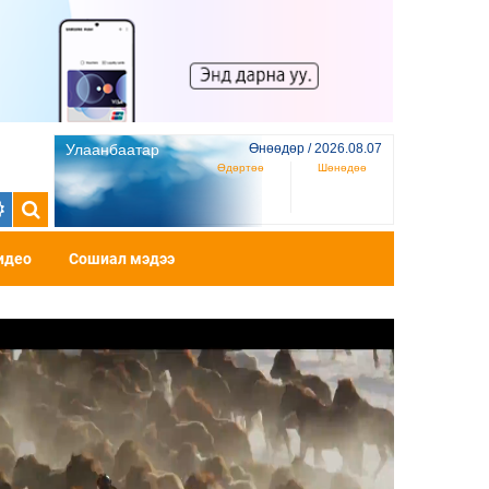
Улаанбаатар
Өнөөдөр / 2026.08.07
Өдөртөө
Шөнөдөө
идео
Сошиал мэдээ