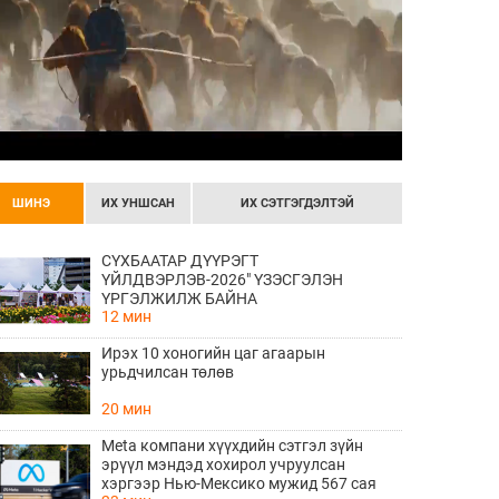
ШИНЭ
ИХ УНШСАН
ИХ СЭТГЭГДЭЛТЭЙ
СҮХБААТАР ДҮҮРЭГТ
ҮЙЛДВЭРЛЭВ-2026" ҮЗЭСГЭЛЭН
ҮРГЭЛЖИЛЖ БАЙНА
12 мин
Ирэх 10 хоногийн цаг агаарын
урьдчилсан төлөв
20 мин
Meta компани хүүхдийн сэтгэл зүйн
эрүүл мэндэд хохирол учруулсан
хэргээр Нью-Мексико мужид 567 сая