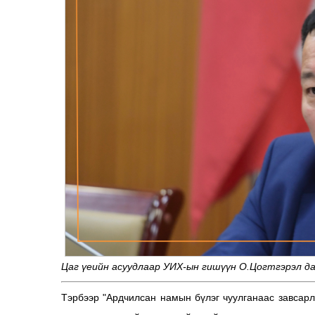
Цаг үеийн асуудлаар УИХ-ын гишүүн О.Цогтгэрэл да
Тэрбээр "Ардчилсан намын бүлэг чуулганаас завсарл