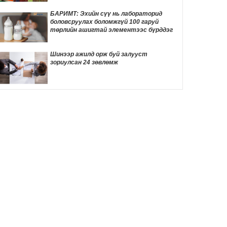
3 цаг 32 мин
БАРИМТ: Эхийн сүү нь лабораторид
боловсруулах боломжгүй 100 гаруй
Өнөөдөр автомашины сондгой улсын
төрлийн ашигтай элементээс бүрддэг
дугаартай хэрэглэгчдэд бензин олгоно
3 цаг 56 мин
Шинээр ажилд орж буй залууст
зориулсан 24 зөвлөмж
Өнөөдөр хийгдэх цахилгаан засварын
хуваарь
3 цаг 59 мин
ӨНӨӨДӨР: “Чингис хааны тайлга
тахилга” сэдэвт эрдэм шинжилгээний
хурал болно
4 цаг 8 мин
Улаанбаатарт 30 градус дулаан байна
4 цаг 15 мин
Жинхэнэ амаргүй цаг үеийг нь Ерөнхий
сайд Н.Учрал туулж байна
21 цаг 4 мин