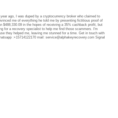
go, I was duped by a cryptocurrency broker who claimed to
inced me of everything he told me by presenting fictitious proof of
an $488,330.09 in the hopes of receiving a 35% cashback profit, but
oking for a recovery specialist to help me find those scammers. I'm
e they helped me, leaving me stunned for a time. Get in touch with
Whatsapp :+15714122170 mail: service@alphakeyrecovery.com Signal