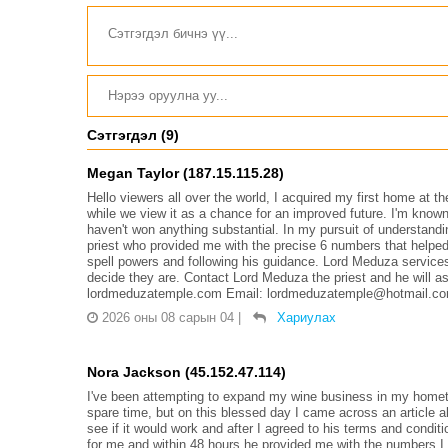
жил болгон сунгажээ
Сэтгэгдэл (9)
Megan Taylor (187.15.115.28)
Hello viewers all over the world, I acquired my first home at th
while we view it as a chance for an improved future. I'm known
haven't won anything substantial. In my pursuit of understandi
priest who provided me with the precise 6 numbers that helped
spell powers and following his guidance. Lord Meduza services 
decide they are. Contact Lord Meduza the priest and he will ass
lordmeduzatemple.com Email: lordmeduzatemple@hotmail.com
2026 оны 08 сарын 04
|
Хариулах
Nora Jackson (45.152.47.114)
I've been attempting to expand my wine business in my hometow
spare time, but on this blessed day I came across an article a
see if it would work and after I agreed to his terms and condi
for me and within 48 hours he provided me with the numbers I ne