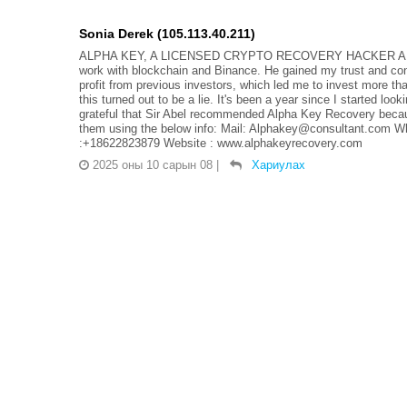
Sonia Derek (105.113.40.211)
ALPHA KEY, A LICENSED CRYPTO RECOVERY HACKER A year a
work with blockchain and Binance. He gained my trust and conv
profit from previous investors, which led me to invest more th
this turned out to be a lie. It's been a year since I started lo
grateful that Sir Abel recommended Alpha Key Recovery becaus
them using the below info: Mail: Alphakey@consultant.com 
:+18622823879 Website : www.alphakeyrecovery.com
2025 оны 10 сарын 08
|
Хариулах