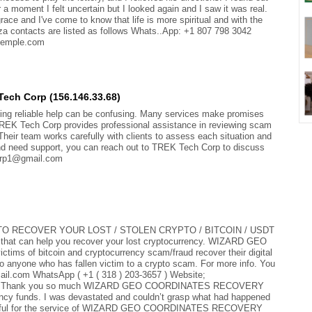
r a moment I felt uncertain but I looked again and I saw it was real.
ace and I've come to know that life is more spiritual and with the
za contacts are listed as follows Whats..App: +1 807 798 3042
temple.com
ech Corp (156.146.33.68)
tting reliable help can be confusing. Many services make promises
t. TREK Tech Corp provides professional assistance in reviewing scam
heir team works carefully with clients to assess each situation and
 and need support, you can reach out to TREK Tech Corp to discuss
corp1@gmail.com
 RECOVER YOUR LOST / STOLEN CRYPTO / BITCOIN / USDT
er that can help you recover your lost cryptocurrency. WIZARD GEO
 of bitcoin and cryptocurrency scam/fraud recover their digital
 anyone who has fallen victim to a crypto scam. For more info. You
il.com WhatsApp ( +1 ( 318 ) 203-3657 ) Website;
s-hack Thank you so much WIZARD GEO COORDINATES RECOVERY
ncy funds. I was devastated and couldn’t grasp what had happened
grateful for the service of WIZARD GEO COORDINATES RECOVERY