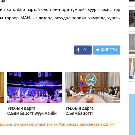
на.
н хөтөлбөр нэртэй олон жил ард түмнийг хуурч явсны гор
сны гороор МАН-ын дотоод асуудал төрийн хямралд хүргэж
0
ЖИРГЭХ
УИХ-ын дарга
УИХ-ын дарга
С.Бямбацогт Зүүн Азийн
С.Бямбацогт:
эрэгтэйчүүдийн
Хэлэлцүүлгээс илүү
волейболын аварга
хэрэгжилт, амлалтаас илүү
хууны хэм хэмжээг хүндэтгэнэ үү. Хэм хэмжээ зөрчсөн сэтгэгдэлийг
шалгаруулах тэмцээнийг
бодит үр дүн чухал
нээж, баг тамирчдад