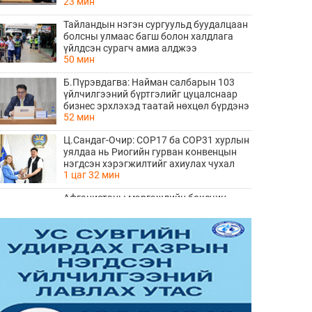
23 мин
доллар төлөхөөр болжээ
Тайландын нэгэн сургуульд буудалцаан
болсны улмаас багш болон халдлага
үйлдсэн сурагч амиа алджээ
50 мин
Б.Пүрэвдагва: Найман салбарын 103
үйлчилгээний бүртгэлийг цуцалснаар
бизнес эрхлэхэд таатай нөхцөл бүрдэнэ
52 мин
Ц.Сандаг-Очир: COP17 ба COP31 хурлын
уялдаа нь Риогийн гурван конвенцын
нэгдсэн хэрэгжилтийг ахиулах чухал
1 цаг 32 мин
алхам болно
Афганистаны мэргэжлийн боксчин
Шариф Ахмадзай Шотланд эмэгтэйг
хөнөөж, чемоданд хийж хаясан хэрэгт
1 цаг 54 мин
буруутгагдаж байна
"Мет Гала 2027" Жон Галлианогийн
үзэсгэлэнгээр нээгдэх болсон нь
ТОМООХОН маргаан дагуулж эхлэв
2 цаг 6 мин