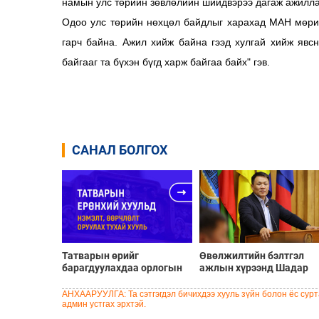
намын улс төрийн зөвлөлийн шийдвэрээ дагаж ажилла
Одоо улс төрийн нөхцөл байдлыг харахад МАН мөрий
гарч байна. Ажил хийж байна гээд хулгай хийж яв
байгааг та бүхэн бүгд харж байгаа байх" гэв.
САНАЛ БОЛГОХ
Татварын өрийг
Өвөлжилтийн бэлтгэл
барагдуулахдаа орлогын
ажлын хүрээнд Шадар
30 хувийг татвар төлөгчид
сайд Н.Номтойбаяр
үлдээхээр хуульчилж,
Дорноговь аймагт
АНХААРУУЛГА: Та сэтгэгдэл бичихдээ хууль зүйн болон ёс сурта
татварын тайлангаа
ажиллав
админ устгах эрхтэй.
залруулах хугацааг хоёр