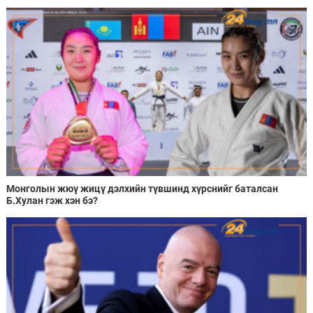
Монголын жюү жицү дэлхийн түвшинд хүрснийг баталсан
Б.Хулан гэж хэн бэ?