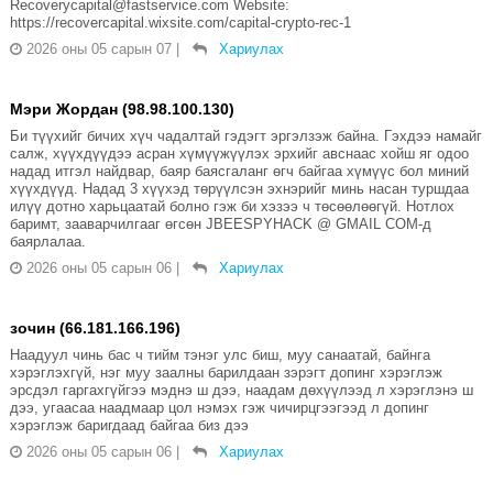
Recoverycapital@fastservice.com Website:
https://recovercapital.wixsite.com/capital-crypto-rec-1
2026 оны 05 сарын 07
|
Хариулах
Мэри Жордан (98.98.100.130)
Би түүхийг бичих хүч чадалтай гэдэгт эргэлзэж байна. Гэхдээ намайг
салж, хүүхдүүдээ асран хүмүүжүүлэх эрхийг авснаас хойш яг одоо
надад итгэл найдвар, баяр баясгаланг өгч байгаа хүмүүс бол миний
хүүхдүүд. Надад 3 хүүхэд төрүүлсэн эхнэрийг минь насан туршдаа
илүү дотно харьцаатай болно гэж би хэзээ ч төсөөлөөгүй. Нотлох
баримт, зааварчилгааг өгсөн JBEESPYHACK @ GMAIL COM-д
баярлалаа.
2026 оны 05 сарын 06
|
Хариулах
зочин (66.181.166.196)
Наадуул чинь бас ч тийм тэнэг улс биш, муу санаатай, байнга
хэрэглэхгүй, нэг муу заалны барилдаан зэрэгт допинг хэрэглэж
эрсдэл гаргахгүйгээ мэднэ ш дээ, наадам дөхүүлээд л хэрэглэнэ ш
дээ, угаасаа наадмаар цол нэмэх гэж чичирцгээгээд л допинг
хэрэглэж баригдаад байгаа биз дээ
2026 оны 05 сарын 06
|
Хариулах