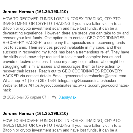
Jerome Herman (161.35.196.210)
HOW TO RECOVER FUNDS LOST IN FOREX TRADING, CRYPTO
INVESTMENT OR CRYPTO TRADING If you have fallen victim to a
Bitcoin or crypto investment scam and have lost funds, it can be a
devastating experience. However, there are steps you can take to try and
recover your lost funds. One option is to contact GEO COORDINATES
RECOVERY HACKER, a company that specializes in recovering funds
lost to scams. Their services proved invaluable in my case, and their
success in recovering my funds has been a tremendous relief. They have
the skills and knowledge required to tackle such complex issues and
provide effective solutions. I hope my story helps others who might be
struggling with similar issues and encourages them to take action to
recover their losses. Reach out to GEO COORDINATES RECOVERY
HACKER via contact details Email: geovcoordinateshacker@gmail.com
Whatsapp: +1 ( 579 ) 397 1584 Telegram @Geocoordinateshacker
Website; https://https://geovcoordinateshac.wixsite.com/geo-coordinates-
hack
2026 оны 05 сарын 07
|
Хариулах
Jerome Herman (161.35.196.210)
HOW TO RECOVER FUNDS LOST IN FOREX TRADING, CRYPTO
INVESTMENT OR CRYPTO TRADING If you have fallen victim to a
Bitcoin or crypto investment scam and have lost funds, it can be a