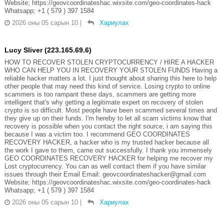
Website; https://geovcoordinateshac.wixsite.com/geo-coordinates-hack
Whatsapp; +1 ( 579 ) 397 1584
2026 оны 05 сарын 10
|
Хариулах
Lucy Sliver (223.165.69.6)
HOW TO RECOVER STOLEN CRYPTOCURRENCY / HIRE A HACKER
WHO CAN HELP YOU IN RECOVERY YOUR STOLEN FUNDS Having a
reliable hacker matters a lot. I just thought about sharing this here to help
other people that may need this kind of service. Losing crypto to online
scammers is too rampant these days, scammers are getting more
intelligent that's why getting a legitimate expert on recovery of stolen
crypto is so difficult. Most people have been scammed several times and
they give up on their funds. I'm hereby to let all scam victims know that
recovery is possible when you contact the right source, i am saying this
because I was a victim too. I recommend GEO COORDINATES
RECOVERY HACKER, a hacker who is my trusted hacker because all
the work I gave to them, came out successfully. I thank you immensely
GEO COORDINATES RECOVERY HACKER for helping me recover my
Lost cryptocurrency. You can as well contact them if you have similar
issues through their Email Email: geovcoordinateshacker@gmail.com
Website; https://geovcoordinateshac.wixsite.com/geo-coordinates-hack
Whatsapp; +1 ( 579 ) 397 1584
2026 оны 05 сарын 10
|
Хариулах