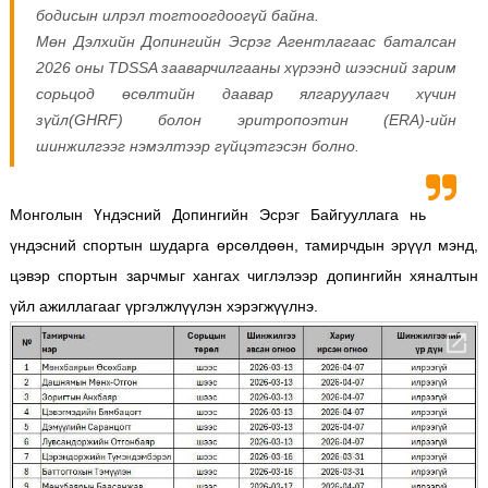
бодисын илрэл тогтоогдоогүй байна.
Мөн Дэлхийн Допингийн Эсрэг Агентлагаас баталсан
2026 оны TDSSA зааварчилгааны хүрээнд шээсний зарим
сорьцод өсөлтийн даавар ялгаруулагч хүчин
зүйл(GHRF) болон эритропоэтин (ERA)-ийн
шинжилгээг нэмэлтээр гүйцэтгэсэн болно.
Монголын Үндэсний Допингийн Эсрэг Байгууллага нь
үндэсний спортын шударга өрсөлдөөн, тамирчдын эрүүл мэнд,
цэвэр спортын зарчмыг хангах чиглэлээр допингийн хяналтын
үйл ажиллагааг үргэлжлүүлэн хэрэгжүүлнэ.