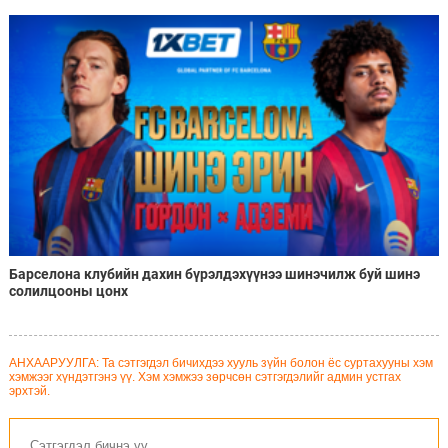
Барселона клубийн дахин бүрэлдэхүүнээ шинэчилж буй шинэ
солилцооны цонх
АНХААРУУЛГА: Та сэтгэгдэл бичихдээ хууль зүйн болон ёс суртахууны хэм
хэмжээг хүндэтгэнэ үү. Хэм хэмжээ зөрчсөн сэтгэгдэлийг админ устгах
эрхтэй.