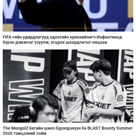
FIFA-гийн удирдлагууд одоогийн ерөнхийлөгч Инфантинод
бүрэн дэмжлэг үзүүлж, огцрох шаардлагыг няцаав
The MongolZ багийн шинэ бүрэлдэхүүн ба BLAST Bounty Summer
2026 тэмцээний тойм