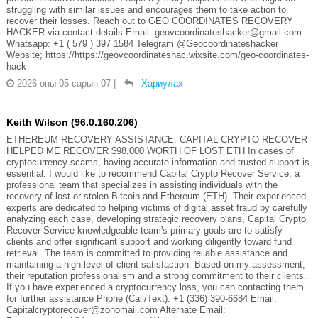
struggling with similar issues and encourages them to take action to
recover their losses. Reach out to GEO COORDINATES RECOVERY
HACKER via contact details Email: geovcoordinateshacker@gmail.com
Whatsapp: +1 ( 579 ) 397 1584 Telegram @Geocoordinateshacker
Website; https://https://geovcoordinateshac.wixsite.com/geo-coordinates-
hack
2026 оны 05 сарын 07
|
Хариулах
Keith Wilson (96.0.160.206)
ETHEREUM RECOVERY ASSISTANCE: CAPITAL CRYPTO RECOVER
HELPED ME RECOVER $98,000 WORTH OF LOST ETH In cases of
cryptocurrency scams, having accurate information and trusted support is
essential. I would like to recommend Capital Crypto Recover Service, a
professional team that specializes in assisting individuals with the
recovery of lost or stolen Bitcoin and Ethereum (ETH). Their experienced
experts are dedicated to helping victims of digital asset fraud by carefully
analyzing each case, developing strategic recovery plans, Capital Crypto
Recover Service knowledgeable team's primary goals are to satisfy
clients and offer significant support and working diligently toward fund
retrieval. The team is committed to providing reliable assistance and
maintaining a high level of client satisfaction. Based on my assessment,
their reputation professionalism and a strong commitment to their clients.
If you have experienced a cryptocurrency loss, you can contacting them
for further assistance Phone (Call/Text): +1 (336) 390-6684 Email:
Capitalcryptorecover@zohomail.com Alternate Email: