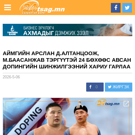
АЙМГИЙН АРСЛАН Д.АЛТАНЦООЖ,
М.БААСАНЖАВ ТЭРГҮҮТЭЙ 24 БӨХӨӨС АВСАН
ДОПИНГИЙН ШИНЖИЛГЭЭНИЙ ХАРИУ ГАРЛАА
2026-5-06
0
ЖИРГЭХ