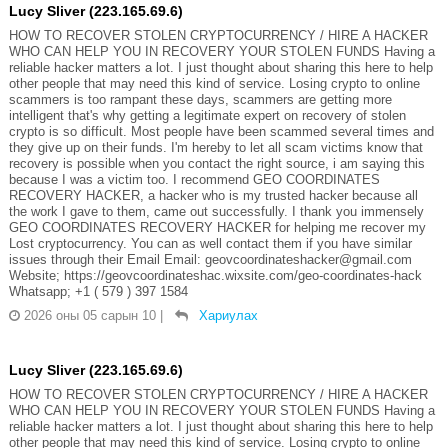
Lucy Sliver (223.165.69.6)
HOW TO RECOVER STOLEN CRYPTOCURRENCY / HIRE A HACKER
WHO CAN HELP YOU IN RECOVERY YOUR STOLEN FUNDS Having a
reliable hacker matters a lot. I just thought about sharing this here to help
other people that may need this kind of service. Losing crypto to online
scammers is too rampant these days, scammers are getting more
intelligent that's why getting a legitimate expert on recovery of stolen
crypto is so difficult. Most people have been scammed several times and
they give up on their funds. I'm hereby to let all scam victims know that
recovery is possible when you contact the right source, i am saying this
because I was a victim too. I recommend GEO COORDINATES
RECOVERY HACKER, a hacker who is my trusted hacker because all
the work I gave to them, came out successfully. I thank you immensely
GEO COORDINATES RECOVERY HACKER for helping me recover my
Lost cryptocurrency. You can as well contact them if you have similar
issues through their Email Email: geovcoordinateshacker@gmail.com
Website; https://geovcoordinateshac.wixsite.com/geo-coordinates-hack
Whatsapp; +1 ( 579 ) 397 1584
2026 оны 05 сарын 10
|
Хариулах
Lucy Sliver (223.165.69.6)
HOW TO RECOVER STOLEN CRYPTOCURRENCY / HIRE A HACKER
WHO CAN HELP YOU IN RECOVERY YOUR STOLEN FUNDS Having a
reliable hacker matters a lot. I just thought about sharing this here to help
other people that may need this kind of service. Losing crypto to online