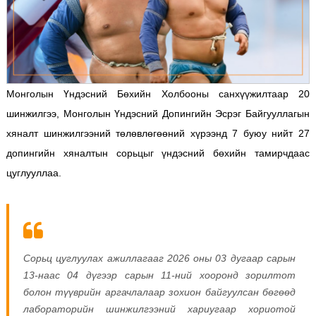
Монголын Үндэсний Бөхийн Холбооны санхүүжилтаар 20
шинжилгээ, Монголын Үндэсний Допингийн Эсрэг Байгууллагын
хяналт шинжилгээний төлөвлөгөөний хүрээнд 7 буюу нийт 27
допингийн хяналтын сорьцыг үндэсний бөхийн тамирчдаас
цуглууллаа.
Сорьц цуглуулах ажиллагааг 2026 оны 03 дугаар сарын
13-наас 04 дүгээр сарын 11-ний хооронд зорилтот
болон түүврийн аргачлалаар зохион байгуулсан бөгөөд
лабораторийн шинжилгээний хариугаар хориотой