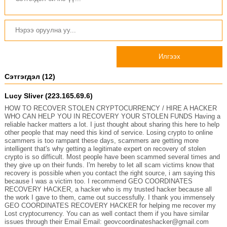
Илгээх
Сэтгэгдэл (12)
Lucy Sliver (223.165.69.6)
HOW TO RECOVER STOLEN CRYPTOCURRENCY / HIRE A HACKER
WHO CAN HELP YOU IN RECOVERY YOUR STOLEN FUNDS Having a
reliable hacker matters a lot. I just thought about sharing this here to help
other people that may need this kind of service. Losing crypto to online
scammers is too rampant these days, scammers are getting more
intelligent that's why getting a legitimate expert on recovery of stolen
crypto is so difficult. Most people have been scammed several times and
they give up on their funds. I'm hereby to let all scam victims know that
recovery is possible when you contact the right source, i am saying this
because I was a victim too. I recommend GEO COORDINATES
RECOVERY HACKER, a hacker who is my trusted hacker because all
the work I gave to them, came out successfully. I thank you immensely
GEO COORDINATES RECOVERY HACKER for helping me recover my
Lost cryptocurrency. You can as well contact them if you have similar
issues through their Email Email: geovcoordinateshacker@gmail.com