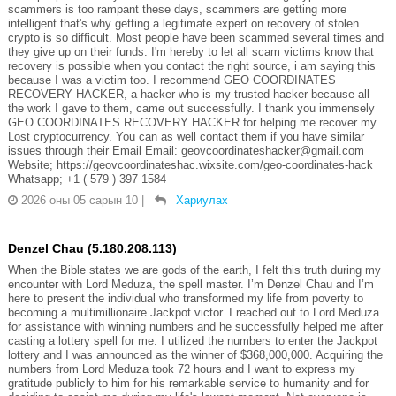
scammers is too rampant these days, scammers are getting more
intelligent that's why getting a legitimate expert on recovery of stolen
crypto is so difficult. Most people have been scammed several times and
they give up on their funds. I'm hereby to let all scam victims know that
recovery is possible when you contact the right source, i am saying this
because I was a victim too. I recommend GEO COORDINATES
RECOVERY HACKER, a hacker who is my trusted hacker because all
the work I gave to them, came out successfully. I thank you immensely
GEO COORDINATES RECOVERY HACKER for helping me recover my
Lost cryptocurrency. You can as well contact them if you have similar
issues through their Email Email: geovcoordinateshacker@gmail.com
Website; https://geovcoordinateshac.wixsite.com/geo-coordinates-hack
Whatsapp; +1 ( 579 ) 397 1584
2026 оны 05 сарын 10
|
Хариулах
Denzel Chau (5.180.208.113)
When the Bible states we are gods of the earth, I felt this truth during my
encounter with Lord Meduza, the spell master. I’m Denzel Chau and I’m
here to present the individual who transformed my life from poverty to
becoming a multimillionaire Jackpot victor. I reached out to Lord Meduza
for assistance with winning numbers and he successfully helped me after
casting a lottery spell for me. I utilized the numbers to enter the Jackpot
lottery and I was announced as the winner of $368,000,000. Acquiring the
numbers from Lord Meduza took 72 hours and I want to express my
gratitude publicly to him for his remarkable service to humanity and for