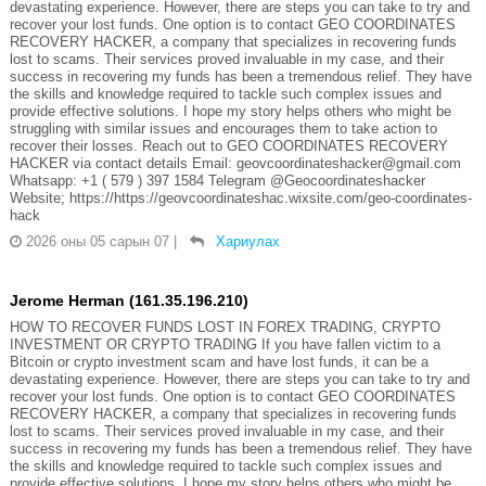
devastating experience. However, there are steps you can take to try and
recover your lost funds. One option is to contact GEO COORDINATES
RECOVERY HACKER, a company that specializes in recovering funds
lost to scams. Their services proved invaluable in my case, and their
success in recovering my funds has been a tremendous relief. They have
the skills and knowledge required to tackle such complex issues and
provide effective solutions. I hope my story helps others who might be
struggling with similar issues and encourages them to take action to
recover their losses. Reach out to GEO COORDINATES RECOVERY
HACKER via contact details Email: geovcoordinateshacker@gmail.com
Whatsapp: +1 ( 579 ) 397 1584 Telegram @Geocoordinateshacker
Website; https://https://geovcoordinateshac.wixsite.com/geo-coordinates-
hack
2026 оны 05 сарын 07
|
Хариулах
Jerome Herman (161.35.196.210)
HOW TO RECOVER FUNDS LOST IN FOREX TRADING, CRYPTO
INVESTMENT OR CRYPTO TRADING If you have fallen victim to a
Bitcoin or crypto investment scam and have lost funds, it can be a
devastating experience. However, there are steps you can take to try and
recover your lost funds. One option is to contact GEO COORDINATES
RECOVERY HACKER, a company that specializes in recovering funds
lost to scams. Their services proved invaluable in my case, and their
success in recovering my funds has been a tremendous relief. They have
the skills and knowledge required to tackle such complex issues and
provide effective solutions. I hope my story helps others who might be