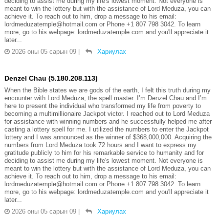
deciding to assist me during my life's lowest moment. Not everyone is
meant to win the lottery but with the assistance of Lord Meduza, you can
achieve it. To reach out to him, drop a message to his email:
lordmeduzatemple@hotmail.com or Phone +1 807 798 3042. To learn
more, go to his webpage: lordmeduzatemple.com and you'll appreciate it
later...
2026 оны 05 сарын 09
|
Хариулах
Denzel Chau (5.180.208.113)
When the Bible states we are gods of the earth, I felt this truth during my
encounter with Lord Meduza, the spell master. I’m Denzel Chau and I’m
here to present the individual who transformed my life from poverty to
becoming a multimillionaire Jackpot victor. I reached out to Lord Meduza
for assistance with winning numbers and he successfully helped me after
casting a lottery spell for me. I utilized the numbers to enter the Jackpot
lottery and I was announced as the winner of $368,000,000. Acquiring the
numbers from Lord Meduza took 72 hours and I want to express my
gratitude publicly to him for his remarkable service to humanity and for
deciding to assist me during my life's lowest moment. Not everyone is
meant to win the lottery but with the assistance of Lord Meduza, you can
achieve it. To reach out to him, drop a message to his email:
lordmeduzatemple@hotmail.com or Phone +1 807 798 3042. To learn
more, go to his webpage: lordmeduzatemple.com and you'll appreciate it
later...
2026 оны 05 сарын 09
|
Хариулах