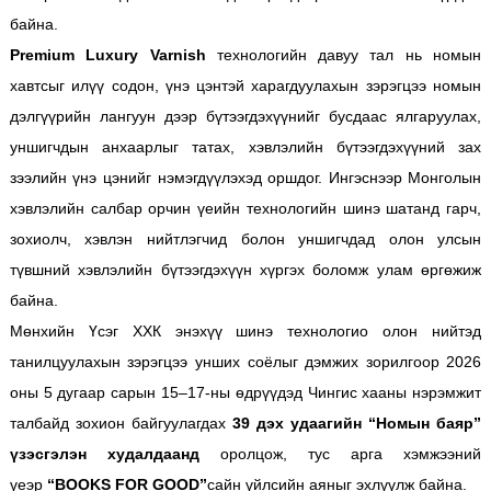
байна.
Premium Luxury Varnish
технологийн давуу тал нь номын
хавтсыг илүү содон, үнэ цэнтэй харагдуулахын зэрэгцээ номын
дэлгүүрийн лангуун дээр бүтээгдэхүүнийг бусдаас ялгаруулах,
уншигчдын анхаарлыг татах, хэвлэлийн бүтээгдэхүүний зах
зээлийн үнэ цэнийг нэмэгдүүлэхэд оршдог. Ингэснээр Монголын
хэвлэлийн салбар орчин үеийн технологийн шинэ шатанд гарч,
зохиолч, хэвлэн нийтлэгчид болон уншигчдад олон улсын
түвшний хэвлэлийн бүтээгдэхүүн хүргэх боломж улам өргөжиж
байна.
Мөнхийн Үсэг ХХК энэхүү шинэ технологио олон нийтэд
танилцуулахын зэрэгцээ унших соёлыг дэмжих зорилгоор 2026
оны 5 дугаар сарын 15–17-ны өдрүүдэд Чингис хааны нэрэмжит
талбайд зохион байгуулагдах
39 дэх удаагийн “Номын баяр”
үзэсгэлэн худалдаанд
оролцож, тус арга хэмжээний
үеэр
“BOOKS FOR GOOD”
сайн үйлсийн аяныг эхлүүлж байна.