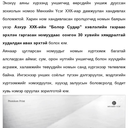
Энэхүү аяны хүрээнд уншигчид өөрсдийн уншиж дууссан
зохиолын номоо Мөнхийн Үсэг ХХК-иар дамжуулан хандивлах
боломжтой. Харин ном хандивласан оролцогчид номын баярын
үеэр
Азхур ХХК-ийн “Болор Судар” хэвлэлийн газраас
эрхлэн гаргасан номуудаас сонгон 30 хувийн хямдралтай
худалдан авах эрхтэй
болох юм.
Аянаар цугларсан номуудыг номын хүртээмж багатай
алслагдсан аймаг, сум, орон нутгийн уншигчид болон хүүхдийн
асрамж, халамжийн төвүүдийн номын санд хүргэхээр төлөвлөж
байна. Ингэснээр унших соёлыг түгээн дэлгэрүүлэх, мэдлэгийн
хүртээмжийг нэмэгдүүлэх, хүүхэд залуусын боловсролд бодит
хувь нэмэр оруулах зорилготой юм.