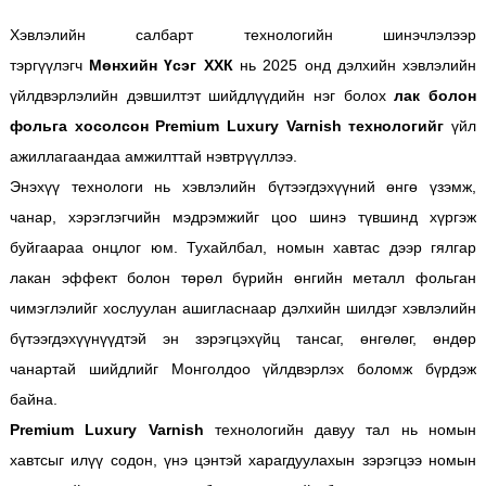
Хэвлэлийн салбарт технологийн шинэчлэлээр
тэргүүлэгч
Мөнхийн Үсэг ХХК
нь 2025 онд дэлхийн хэвлэлийн
үйлдвэрлэлийн дэвшилтэт шийдлүүдийн нэг болох
лак болон
фольга хосолсон Premium Luxury Varnish технологийг
үйл
ажиллагаандаа амжилттай нэвтрүүллээ.
Энэхүү технологи нь хэвлэлийн бүтээгдэхүүний өнгө үзэмж,
чанар, хэрэглэгчийн мэдрэмжийг цоо шинэ түвшинд хүргэж
буйгаараа онцлог юм. Тухайлбал, номын хавтас дээр гялгар
лакан эффект болон төрөл бүрийн өнгийн металл фольган
чимэглэлийг хослуулан ашигласнаар дэлхийн шилдэг хэвлэлийн
бүтээгдэхүүнүүдтэй эн зэрэгцэхүйц тансаг, өнгөлөг, өндөр
чанартай шийдлийг Монголдоо үйлдвэрлэх боломж бүрдэж
байна.
Premium Luxury Varnish
технологийн давуу тал нь номын
хавтсыг илүү содон, үнэ цэнтэй харагдуулахын зэрэгцээ номын