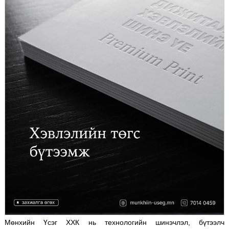
Мөнхийн Үсэг ХХК нь технологийн шинэчлэл, бүтээлч