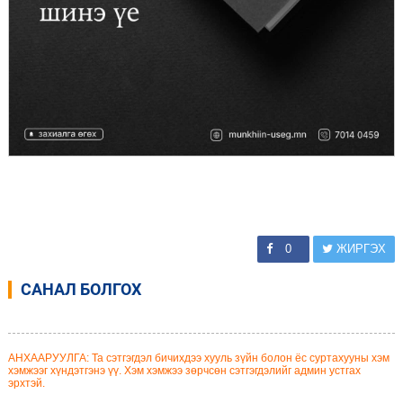
0
ЖИРГЭХ
САНАЛ БОЛГОХ
АНХААРУУЛГА: Та сэтгэгдэл бичихдээ хууль зүйн болон ёс суртахууны хэм
хэмжээг хүндэтгэнэ үү. Хэм хэмжээ зөрчсөн сэтгэгдэлийг админ устгах
эрхтэй.