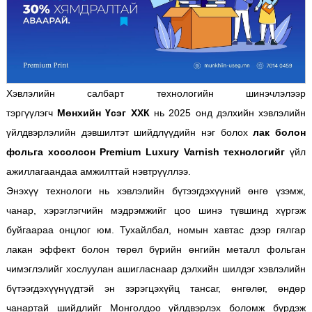
Хэвлэлийн салбарт технологийн шинэчлэлээр
тэргүүлэгч
Мөнхийн Үсэг ХХК
нь 2025 онд дэлхийн хэвлэлийн
үйлдвэрлэлийн дэвшилтэт шийдлүүдийн нэг болох
лак болон
фольга хосолсон Premium Luxury Varnish технологийг
үйл
ажиллагаандаа амжилттай нэвтрүүллээ.
Энэхүү технологи нь хэвлэлийн бүтээгдэхүүний өнгө үзэмж,
чанар, хэрэглэгчийн мэдрэмжийг цоо шинэ түвшинд хүргэж
буйгаараа онцлог юм. Тухайлбал, номын хавтас дээр гялгар
лакан эффект болон төрөл бүрийн өнгийн металл фольган
чимэглэлийг хослуулан ашигласнаар дэлхийн шилдэг хэвлэлийн
бүтээгдэхүүнүүдтэй эн зэрэгцэхүйц тансаг, өнгөлөг, өндөр
чанартай шийдлийг Монголдоо үйлдвэрлэх боломж бүрдэж