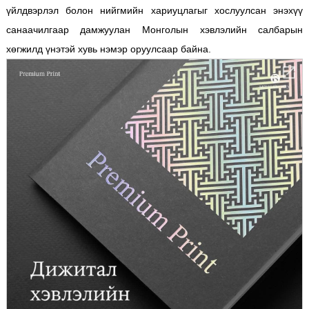
үйлдвэрлэл болон нийгмийн хариуцлагыг хослуулсан энэхүү
санаачилгаар дамжуулан Монголын хэвлэлийн салбарын
хөгжилд үнэтэй хувь нэмэр оруулсаар байна.