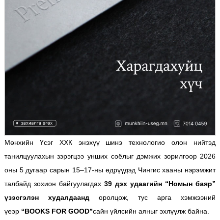
Мөнхийн Үсэг ХХК энэхүү шинэ технологио олон нийтэд
танилцуулахын зэрэгцээ унших соёлыг дэмжих зорилгоор 2026
оны 5 дугаар сарын 15–17-ны өдрүүдэд Чингис хааны нэрэмжит
талбайд зохион байгуулагдах
39 дэх удаагийн “Номын баяр”
үзэсгэлэн худалдаанд
оролцож, тус арга хэмжээний
үеэр
“BOOKS FOR GOOD”
сайн үйлсийн аяныг эхлүүлж байна.