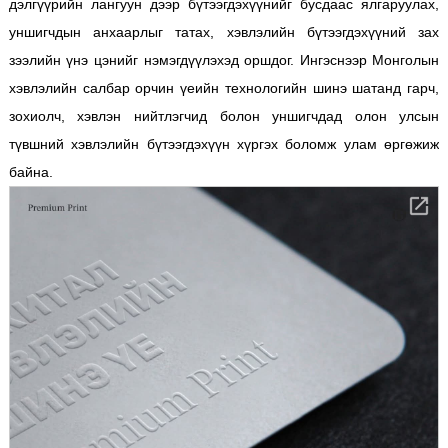
дэлгүүрийн лангуун дээр бүтээгдэхүүнийг бусдаас ялгаруулах,
уншигчдын анхаарлыг татах, хэвлэлийн бүтээгдэхүүний зах
зээлийн үнэ цэнийг нэмэгдүүлэхэд оршдог. Ингэснээр Монголын
хэвлэлийн салбар орчин үеийн технологийн шинэ шатанд гарч,
зохиолч, хэвлэн нийтлэгчид болон уншигчдад олон улсын
түвшний хэвлэлийн бүтээгдэхүүн хүргэх боломж улам өргөжиж
байна.