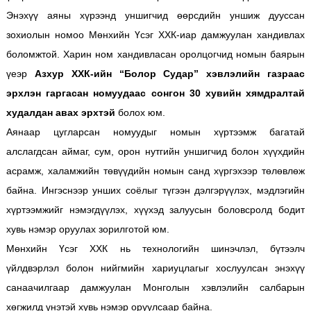
Энэхүү аяны хүрээнд уншигчид өөрсдийн уншиж дууссан
зохиолын номоо Мөнхийн Үсэг ХХК-иар дамжуулан хандивлах
боломжтой. Харин ном хандивласан оролцогчид номын баярын
үеэр
Азхур ХХК-ийн “Болор Судар” хэвлэлийн газраас
эрхлэн гаргасан номуудаас сонгон 30 хувийн хямдралтай
худалдан авах эрхтэй
болох юм.
Аянаар цугларсан номуудыг номын хүртээмж багатай
алслагдсан аймаг, сум, орон нутгийн уншигчид болон хүүхдийн
асрамж, халамжийн төвүүдийн номын санд хүргэхээр төлөвлөж
байна. Ингэснээр унших соёлыг түгээн дэлгэрүүлэх, мэдлэгийн
хүртээмжийг нэмэгдүүлэх, хүүхэд залуусын боловсролд бодит
хувь нэмэр оруулах зорилготой юм.
Мөнхийн Үсэг ХХК нь технологийн шинэчлэл, бүтээлч
үйлдвэрлэл болон нийгмийн хариуцлагыг хослуулсан энэхүү
санаачилгаар дамжуулан Монголын хэвлэлийн салбарын
хөгжилд үнэтэй хувь нэмэр оруулсаар байна.