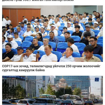
COP17-ын зочид, төлөөлөгчдөд үйлчлэх 250 орчим жолоочийг
сургалтад хамруулж байна