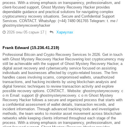
process. With a strong emphasis on transparency, professionalism, and
client-focused support, Ghost Mystery Recovery Hacker provides
dependable guidance and practical solutions for navigating complex
cryptocurrency recovery situations. Secure and Confidential Support
Services. CONTACT. WhatsApp: (+44) 7480 061765 Telegram: t. me /
ghostmysteryrecoveryhacker
2026 оны 05 сарын 17
|
Хариулах
Frank Edward (15.236.41.219)
Professional Bitcoin and Crypto Recovery Services In 2026. Get in touch
with Ghost Mystery Recovery Hacker Recovering lost cryptocurrency may
still be achievable with the support of Ghost Mystery Recovery Hacker, a
digital asset recovery and cybersecurity service focused on assisting
individuals and businesses affected by crypto-related losses. The firm
handles cases involving scams, compromised wallets, unauthorized
transactions, and hacking incidents by using blockchain analysis and
digital forensic techniques to review transaction activity and explore
possible recovery options. CONTACT.. Website: ghostmysteryrecovery. c
o m Email: support @ ghostmysteryrecovery. c o m Ghost Mystery
Recovery Hacker follows a secure and organized process that starts with
a confidential assessment of wallet details, transaction records, and
incident information. Through advanced tracking tools and investigative
methods, the team works to monitor asset movement across blockchain
networks while keeping clients informed throughout each stage of the
process. With a strong emphasis on transparency, professionalism, and