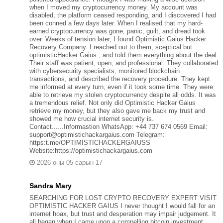
when I moved my cryptocurrency money. My account was
disabled, the platform ceased responding, and I discovered I had
been conned a few days later. When I realised that my hard-
earned cryptocurrency was gone, panic, guilt, and dread took
over. Weeks of tension later, I found Optimistic Gaius Hacker
Recovery Company. I reached out to them, sceptical but
optimisticHacker Gaius , and told them everything about the deal.
Their staff was patient, open, and professional. They collaborated
with cybersecurity specialists, monitored blockchain
transactions, and described the recovery procedure. They kept
me informed at every turn, even if it took some time. They were
able to retrieve my stolen cryptocurrency despite all odds. It was
a tremendous relief. Not only did Optimistic Hacker Gaius
retrieve my money, but they also gave me back my trust and
showed me how crucial internet security is.
Contact......Informastion WhatsApp: +44 737 674 0569 Email:
support@optimistichackargaius.com Telegram:
https:t.me/OPTIMISTICHACKERGAIUSS
Website:https://optimistichackargaius.com
2026 оны 05 сарын 17
Sandra Mary
SEARCHING FOR LOST CRYPTO RECOVERY EXPERT VISIT
OPTIMISTIC HACKER GAIUS I never thought I would fall for an
internet hoax, but trust and desperation may impair judgement. It
all began when I came upon a compelling bitcoin investment