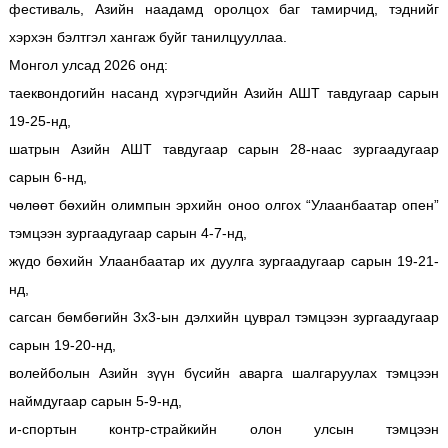
фестиваль, Азийн наадамд оролцох баг тамирчид, тэднийг
хэрхэн бэлтгэл хангаж буйг танилцууллаа.
Монгол улсад 2026 онд:
таеквондогийн насанд хүрэгчдийн Азийн АШТ тавдугаар сарын
19-25-нд,
шатрын Азийн АШТ тавдугаар сарын 28-наас зургаадугаар
сарын 6-нд,
чөлөөт бөхийн олимпын эрхийн оноо олгох “Улаанбаатар опен”
тэмцээн зургаадугаар сарын 4-7-нд,
жүдо бөхийн Улаанбаатар их дуулга зургаадугаар сарын 19-21-
нд,
сагсан бөмбөгийн 3х3-ын дэлхийн цуврал тэмцээн зургаадугаар
сарын 19-20-нд,
волейболын Азийн зүүн бүсийн аварга шалгаруулах тэмцээн
наймдугаар сарын 5-9-нд,
и-спортын контр-страйкийн олон улсын тэмцээн