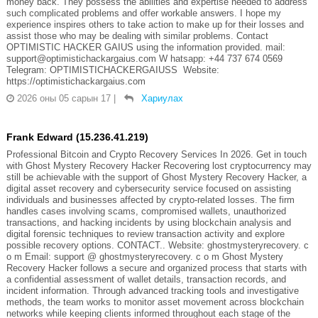
money back. They possess the abilities and expertise needed to address
such complicated problems and offer workable answers. I hope my
experience inspires others to take action to make up for their losses and
assist those who may be dealing with similar problems. Contact
OPTIMISTIC HACKER GAIUS using the information provided. mail:
support@optimistichackargaius.com W hatsapp: +44 737 674 0569
Telegram: OPTIMISTICHACKERGAIUSS Website:
https://optimistichackargaius.com
2026 оны 05 сарын 17
|
Хариулах
Frank Edward (15.236.41.219)
Professional Bitcoin and Crypto Recovery Services In 2026. Get in touch
with Ghost Mystery Recovery Hacker Recovering lost cryptocurrency may
still be achievable with the support of Ghost Mystery Recovery Hacker, a
digital asset recovery and cybersecurity service focused on assisting
individuals and businesses affected by crypto-related losses. The firm
handles cases involving scams, compromised wallets, unauthorized
transactions, and hacking incidents by using blockchain analysis and
digital forensic techniques to review transaction activity and explore
possible recovery options. CONTACT.. Website: ghostmysteryrecovery. c
o m Email: support @ ghostmysteryrecovery. c o m Ghost Mystery
Recovery Hacker follows a secure and organized process that starts with
a confidential assessment of wallet details, transaction records, and
incident information. Through advanced tracking tools and investigative
methods, the team works to monitor asset movement across blockchain
networks while keeping clients informed throughout each stage of the