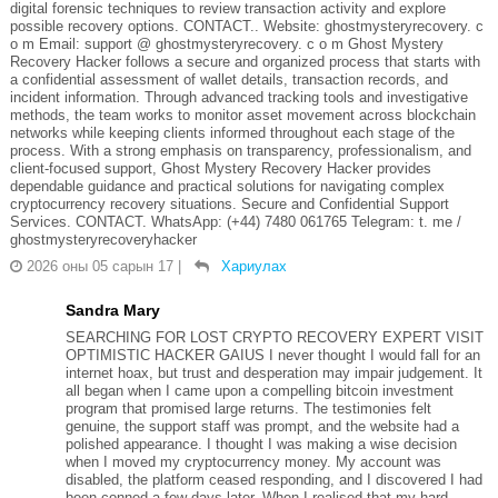
digital forensic techniques to review transaction activity and explore
possible recovery options. CONTACT.. Website: ghostmysteryrecovery. c
o m Email: support @ ghostmysteryrecovery. c o m Ghost Mystery
Recovery Hacker follows a secure and organized process that starts with
a confidential assessment of wallet details, transaction records, and
incident information. Through advanced tracking tools and investigative
methods, the team works to monitor asset movement across blockchain
networks while keeping clients informed throughout each stage of the
process. With a strong emphasis on transparency, professionalism, and
client-focused support, Ghost Mystery Recovery Hacker provides
dependable guidance and practical solutions for navigating complex
cryptocurrency recovery situations. Secure and Confidential Support
Services. CONTACT. WhatsApp: (+44) 7480 061765 Telegram: t. me /
ghostmysteryrecoveryhacker
2026 оны 05 сарын 17
|
Хариулах
Sandra Mary
SEARCHING FOR LOST CRYPTO RECOVERY EXPERT VISIT
OPTIMISTIC HACKER GAIUS I never thought I would fall for an
internet hoax, but trust and desperation may impair judgement. It
all began when I came upon a compelling bitcoin investment
program that promised large returns. The testimonies felt
genuine, the support staff was prompt, and the website had a
polished appearance. I thought I was making a wise decision
when I moved my cryptocurrency money. My account was
disabled, the platform ceased responding, and I discovered I had
been conned a few days later. When I realised that my hard-