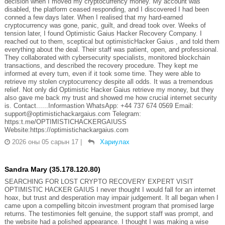
decision when I moved my cryptocurrency money. My account was
disabled, the platform ceased responding, and I discovered I had been
conned a few days later. When I realised that my hard-earned
cryptocurrency was gone, panic, guilt, and dread took over. Weeks of
tension later, I found Optimistic Gaius Hacker Recovery Company. I
reached out to them, sceptical but optimisticHacker Gaius , and told them
everything about the deal. Their staff was patient, open, and professional.
They collaborated with cybersecurity specialists, monitored blockchain
transactions, and described the recovery procedure. They kept me
informed at every turn, even if it took some time. They were able to
retrieve my stolen cryptocurrency despite all odds. It was a tremendous
relief. Not only did Optimistic Hacker Gaius retrieve my money, but they
also gave me back my trust and showed me how crucial internet security
is. Contact......Informastion WhatsApp: +44 737 674 0569 Email:
support@optimistichackargaius.com Telegram:
https:t.me/OPTIMISTICHACKERGAIUSS
Website:https://optimistichackargaius.com
2026 оны 05 сарын 17
|
Хариулах
Sandra Mary (35.178.120.80)
SEARCHING FOR LOST CRYPTO RECOVERY EXPERT VISIT
OPTIMISTIC HACKER GAIUS I never thought I would fall for an internet
hoax, but trust and desperation may impair judgement. It all began when I
came upon a compelling bitcoin investment program that promised large
returns. The testimonies felt genuine, the support staff was prompt, and
the website had a polished appearance. I thought I was making a wise