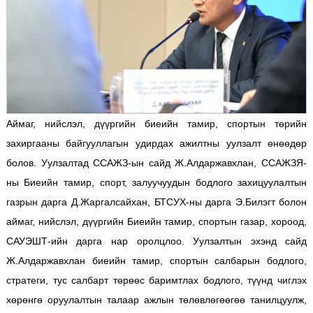
Аймаг, нийслэл, дүүргийн биеийн тамир, спортын төрийн
захиргааны байгууллагын удирдах ажилтны уулзалт өнөөдөр
болов. Уулзалтад ССАЖЗ-ын сайд Ж.Алдаржавхлан, ССАЖЗЯ-
ны Биеийн тамир, спорт, залуучуудын бодлого захицуулалтын
газрын дарга Д.Жаргалсайхан, БТСУХ-ны дарга Э.Билэгт болон
аймаг, нийслэл, дүүргийн Биеийн тамир, спортын газар, хороод,
САУЭШТ-ийн дарга нар оролцлоо. Уулзалтын эхэнд сайд
Ж.Алдаржавхлан биеийн тамир, спортын салбарын бодлого,
стратеги, тус салбарт төрөөс баримтлах бодлого, түүнд чиглэх
хөрөнгө оруулалтын талаар ажлын төлөвлөгөөгөө танилцуулж,