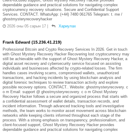
client-focused support, Ghost Mystery Recovery Hacker provides
dependable guidance and practical solutions for navigating complex
cryptocurrency recovery situations. Secure and Confidential Support
Services. CONTACT. WhatsApp: (+44) 7480 061765 Telegram: t. me /
ghostmysteryrecoveryhacker
2026 оны 05 сарын 17
|
Хариулах
Frank Edward (15.236.41.219)
Professional Bitcoin and Crypto Recovery Services In 2026. Get in touch
with Ghost Mystery Recovery Hacker Recovering lost cryptocurrency may
still be achievable with the support of Ghost Mystery Recovery Hacker, a
digital asset recovery and cybersecurity service focused on assisting
individuals and businesses affected by crypto-related losses. The firm
handles cases involving scams, compromised wallets, unauthorized
transactions, and hacking incidents by using blockchain analysis and
digital forensic techniques to review transaction activity and explore
possible recovery options. CONTACT.. Website: ghostmysteryrecovery. c
o m Email: support @ ghostmysteryrecovery. c o m Ghost Mystery
Recovery Hacker follows a secure and organized process that starts with
a confidential assessment of wallet details, transaction records, and
incident information. Through advanced tracking tools and investigative
methods, the team works to monitor asset movement across blockchain
networks while keeping clients informed throughout each stage of the
process. With a strong emphasis on transparency, professionalism, and
client-focused support, Ghost Mystery Recovery Hacker provides
dependable guidance and practical solutions for navigating complex