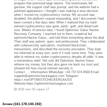
program that promised large returns. The testimonies felt
genuine, the support staff was prompt, and the website had a
polished appearance. I thought I was making a wise decision
when I moved my cryptocurrency money. My account was
disabled, the platform ceased responding, and I discovered I had
been conned a few days later. When I realised that my hard-
earned cryptocurrency was gone, panic, guilt, and dread took
over. Weeks of tension later, I found Optimistic Gaius Hacker
Recovery Company. I reached out to them, sceptical but
optimisticHacker Gaius , and told them everything about the deal.
Their staff was patient, open, and professional. They collaborated
with cybersecurity specialists, monitored blockchain
transactions, and described the recovery procedure. They kept
me informed at every turn, even if it took some time. They were
able to retrieve my stolen cryptocurrency despite all odds. It was
a tremendous relief. Not only did Optimistic Hacker Gaius
retrieve my money, but they also gave me back my trust and
showed me how crucial internet security is.
Contact......Informastion WhatsApp: +44 737 674 0569 Email:
support@optimistichackargaius.com Telegram:
https:t.me/OPTIMISTICHACKERGAIUSS
Website:https://optimistichackargaius.com
2026 оны 05 сарын 17
Зочин (161.178.140.192)