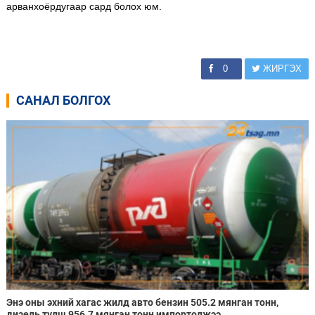
арванхоёрдугаар сард болох юм.
0
ЖИРГЭХ
САНАЛ БОЛГОХ
Энэ оны эхний хагас жилд авто бензин 505.2 мянган тонн,
дизель түлш 956.7 мянган тонн импортолжээ