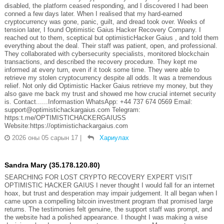
disabled, the platform ceased responding, and I discovered I had been
conned a few days later. When I realised that my hard-earned
cryptocurrency was gone, panic, guilt, and dread took over. Weeks of
tension later, I found Optimistic Gaius Hacker Recovery Company. I
reached out to them, sceptical but optimisticHacker Gaius , and told them
everything about the deal. Their staff was patient, open, and professional.
They collaborated with cybersecurity specialists, monitored blockchain
transactions, and described the recovery procedure. They kept me
informed at every turn, even if it took some time. They were able to
retrieve my stolen cryptocurrency despite all odds. It was a tremendous
relief. Not only did Optimistic Hacker Gaius retrieve my money, but they
also gave me back my trust and showed me how crucial internet security
is. Contact......Informastion WhatsApp: +44 737 674 0569 Email:
support@optimistichackargaius.com Telegram:
https:t.me/OPTIMISTICHACKERGAIUSS
Website:https://optimistichackargaius.com
2026 оны 05 сарын 17
|
Хариулах
Sandra Mary (35.178.120.80)
SEARCHING FOR LOST CRYPTO RECOVERY EXPERT VISIT
OPTIMISTIC HACKER GAIUS I never thought I would fall for an internet
hoax, but trust and desperation may impair judgement. It all began when I
came upon a compelling bitcoin investment program that promised large
returns. The testimonies felt genuine, the support staff was prompt, and
the website had a polished appearance. I thought I was making a wise