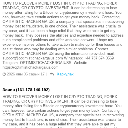
HOW TO RECOVER MONEY LOST IN CRYPTO TRADING, FOREX
TRADING, OR CRYPTO INVESTMENT. It can be distressing to lose
money after falling for a Bitcoin or cryptocurrency investment hoax. You
can, however, take certain actions to get your money back. Contacting
OPTIMISTIC HACKER GAIUS, a company that specializes in recovering
money lost to fraudsters, is one choice. Their assistance was crucial to
my case, and it has been a huge relief that they were able to get my
money back. They possess the abilities and expertise needed to address
such complicated problems and offer workable answers. I hope my
experience inspires others to take action to make up for their losses and
assist those who may be dealing with similar problems. Contact
OPTIMISTIC HACKER GAIUS using the information provided. mail:
support@optimistichackargaius.com W hatsapp: +44 737 674 0569
Telegram: OPTIMISTICHACKERGAIUSS Website:
https://optimistichackargaius.com
2026 оны 05 сарын 17
|
Хариулах
Зочин (161.178.140.192)
HOW TO RECOVER MONEY LOST IN CRYPTO TRADING, FOREX
TRADING, OR CRYPTO INVESTMENT. It can be distressing to lose
money after falling for a Bitcoin or cryptocurrency investment hoax. You
can, however, take certain actions to get your money back. Contacting
OPTIMISTIC HACKER GAIUS, a company that specializes in recovering
money lost to fraudsters, is one choice. Their assistance was crucial to
my case, and it has been a huge relief that they were able to get my