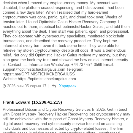
decision when I moved my cryptocurrency money. My account was
disabled, the platform ceased responding, and I discovered I had been
conned a few days later. When I realised that my hard-earned
cryptocurrency was gone, panic, guilt, and dread took over. Weeks of
tension later, I found Optimistic Gaius Hacker Recovery Company. I
reached out to them, sceptical but optimisticHacker Gaius , and told them
everything about the deal. Their staff was patient, open, and professional.
They collaborated with cybersecurity specialists, monitored blockchain
transactions, and described the recovery procedure. They kept me
informed at every turn, even if it took some time. They were able to
retrieve my stolen cryptocurrency despite all odds. It was a tremendous
relief. Not only did Optimistic Hacker Gaius retrieve my money, but they
also gave me back my trust and showed me how crucial internet security
is. Contact......Informastion WhatsApp: +44 737 674 0569 Email:
support@optimistichackargaius.com Telegram:
https:t.me/OPTIMISTICHACKERGAIUSS
Website:https://optimistichackargaius.com
2026 оны 05 сарын 17
|
Хариулах
Frank Edward (15.236.41.219)
Professional Bitcoin and Crypto Recovery Services In 2026. Get in touch
with Ghost Mystery Recovery Hacker Recovering lost cryptocurrency may
still be achievable with the support of Ghost Mystery Recovery Hacker, a
digital asset recovery and cybersecurity service focused on assisting
individuals and businesses affected by crypto-related losses. The firm