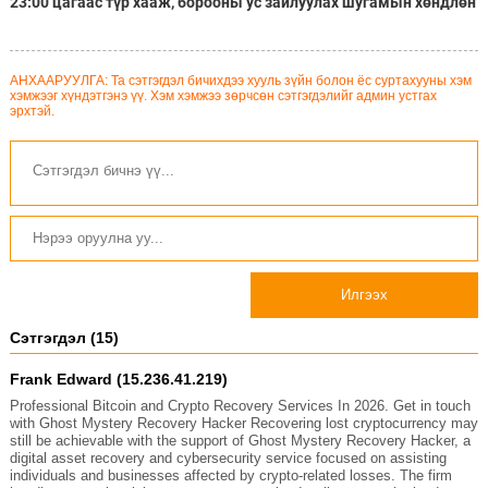
23:00 цагаас түр хааж, борооны ус зайлуулах шугамын хөндлөн
сэтэлгээ хийнэ
АНХААРУУЛГА: Та сэтгэгдэл бичихдээ хууль зүйн болон ёс суртахууны хэм
хэмжээг хүндэтгэнэ үү. Хэм хэмжээ зөрчсөн сэтгэгдэлийг админ устгах
эрхтэй.
Илгээх
Сэтгэгдэл (15)
Frank Edward (15.236.41.219)
Professional Bitcoin and Crypto Recovery Services In 2026. Get in touch
with Ghost Mystery Recovery Hacker Recovering lost cryptocurrency may
still be achievable with the support of Ghost Mystery Recovery Hacker, a
digital asset recovery and cybersecurity service focused on assisting
individuals and businesses affected by crypto-related losses. The firm