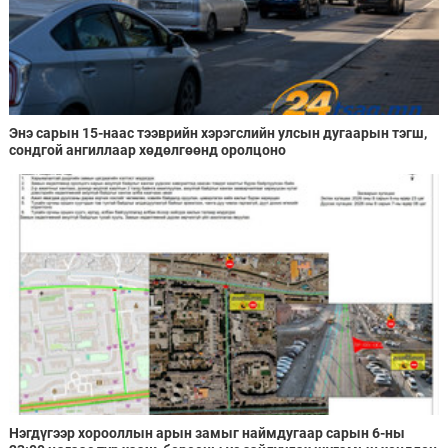
Энэ сарын 15-наас тээврийн хэрэгслийн улсын дугаарын тэгш,
сондгой ангиллаар хөдөлгөөнд оролцоно
Нэгдүгээр хорооллын арын замыг наймдугаар сарын 6-ны