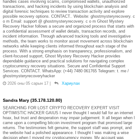
handles cases involving scams, compromised wallets, unauthorized
transactions, and hacking incidents by using blockchain analysis and
digital forensic techniques to review transaction activity and explore
possible recovery options. CONTACT.. Website: ghostmysteryrecovery. c
o m Email: support @ ghostmysteryrecovery. c o m Ghost Mystery
Recovery Hacker follows a secure and organized process that starts with
a confidential assessment of wallet details, transaction records, and
incident information. Through advanced tracking tools and investigative
methods, the team works to monitor asset movement across blockchain
networks while keeping clients informed throughout each stage of the
process. With a strong emphasis on transparency, professionalism, and
client-focused support, Ghost Mystery Recovery Hacker provides
dependable guidance and practical solutions for navigating complex
cryptocurrency recovery situations. Secure and Confidential Support
Services. CONTACT. WhatsApp: (+44) 7480 061765 Telegram: t. me /
ghostmysteryrecoveryhacker
2026 оны 05 сарын 17
|
Хариулах
Sandra Mary (35.178.120.80)
SEARCHING FOR LOST CRYPTO RECOVERY EXPERT VISIT
OPTIMISTIC HACKER GAIUS I never thought I would fall for an internet
hoax, but trust and desperation may impair judgement. It all began when I
came upon a compelling bitcoin investment program that promised large
returns. The testimonies felt genuine, the support staff was prompt, and
the website had a polished appearance. I thought I was making a wise
decision when I moved my cryptocurrency money. My account was