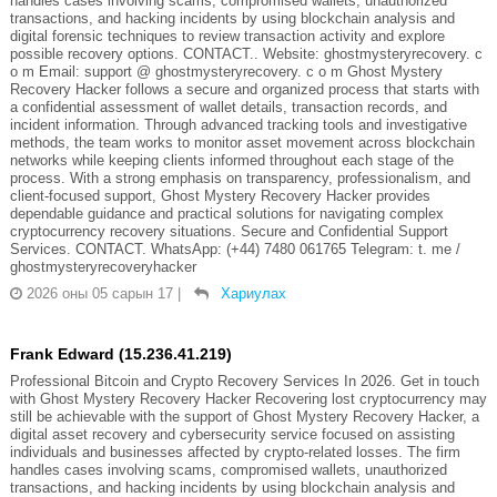
handles cases involving scams, compromised wallets, unauthorized
transactions, and hacking incidents by using blockchain analysis and
digital forensic techniques to review transaction activity and explore
possible recovery options. CONTACT.. Website: ghostmysteryrecovery. c
o m Email: support @ ghostmysteryrecovery. c o m Ghost Mystery
Recovery Hacker follows a secure and organized process that starts with
a confidential assessment of wallet details, transaction records, and
incident information. Through advanced tracking tools and investigative
methods, the team works to monitor asset movement across blockchain
networks while keeping clients informed throughout each stage of the
process. With a strong emphasis on transparency, professionalism, and
client-focused support, Ghost Mystery Recovery Hacker provides
dependable guidance and practical solutions for navigating complex
cryptocurrency recovery situations. Secure and Confidential Support
Services. CONTACT. WhatsApp: (+44) 7480 061765 Telegram: t. me /
ghostmysteryrecoveryhacker
2026 оны 05 сарын 17
|
Хариулах
Frank Edward (15.236.41.219)
Professional Bitcoin and Crypto Recovery Services In 2026. Get in touch
with Ghost Mystery Recovery Hacker Recovering lost cryptocurrency may
still be achievable with the support of Ghost Mystery Recovery Hacker, a
digital asset recovery and cybersecurity service focused on assisting
individuals and businesses affected by crypto-related losses. The firm
handles cases involving scams, compromised wallets, unauthorized
transactions, and hacking incidents by using blockchain analysis and