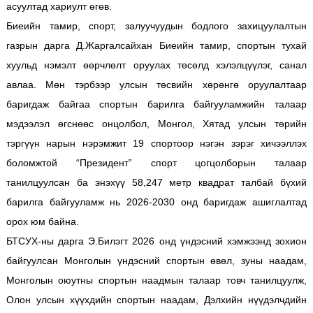
асуултад хариулт өгөв.
Биеийн тамир, спорт, залуучуудын бодлого захицуулалтын
газрын дарга Д.Жаргалсайхан Биеийн тамир, спортын тухай
хуульд нэмэлт өөрчлөлт оруулах төсөлд хэлэлцүүлэг, санал
авлаа. Мөн тэрбээр улсын төсвийн хөрөнгө оруулалтаар
баригдаж байгаа спортын барилга байгууламжийн талаар
мэдээлэл өгснөөс онцолбол, Монгол, Хятад улсын төрийн
тэргүүн нарын нэрэмжит 19 спортоор нэгэн зэрэг хичээллэх
боломжтой “Президент” спорт цогцолборын талаар
танилцуулсан ба энэхүү 58,247 метр квадрат талбай бүхий
барилга байгууламж нь 2026-2030 онд баригдаж ашиглалтад
орох юм байна.
БТСУХ-ны дарга Э.Билэгт 2026 онд үндэсний хэмжээнд зохион
байгуулсан Монголын үндэсний спортын өвөл, зуны наадам,
Монголын оюутны спортын наадмын талаар товч танилцуулж,
Олон улсын хүүхдийн спортын наадам, Дэлхийн нүүдэлчдийн