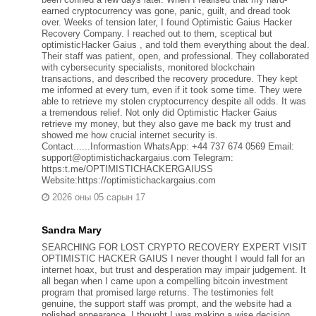
earned cryptocurrency was gone, panic, guilt, and dread took
over. Weeks of tension later, I found Optimistic Gaius Hacker
Recovery Company. I reached out to them, sceptical but
optimisticHacker Gaius , and told them everything about the deal.
Their staff was patient, open, and professional. They collaborated
with cybersecurity specialists, monitored blockchain
transactions, and described the recovery procedure. They kept
me informed at every turn, even if it took some time. They were
able to retrieve my stolen cryptocurrency despite all odds. It was
a tremendous relief. Not only did Optimistic Hacker Gaius
retrieve my money, but they also gave me back my trust and
showed me how crucial internet security is.
Contact......Informastion WhatsApp: +44 737 674 0569 Email:
support@optimistichackargaius.com Telegram:
https:t.me/OPTIMISTICHACKERGAIUSS
Website:https://optimistichackargaius.com
2026 оны 05 сарын 17
Sandra Mary
SEARCHING FOR LOST CRYPTO RECOVERY EXPERT VISIT
OPTIMISTIC HACKER GAIUS I never thought I would fall for an
internet hoax, but trust and desperation may impair judgement. It
all began when I came upon a compelling bitcoin investment
program that promised large returns. The testimonies felt
genuine, the support staff was prompt, and the website had a
polished appearance. I thought I was making a wise decision