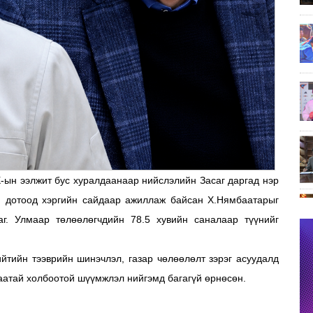
-ын ээлжит бус хуралдаанаар нийслэлийн Засаг даргад нэр
й, дотоод хэргийн сайдаар ажиллаж байсан Х.Нямбаатарыг
. Улмаар төлөөлөгчдийн 78.5 хувийн саналаар түүнийг
йтийн тээврийн шинэчлэл, газар чөлөөлөлт зэрэг асуудалд
гаатай холбоотой шүүмжлэл нийгэмд багагүй өрнөсөн.