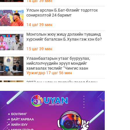
14 цаг 39 мин
Улсын арслан Б.Бат-Өлзийг тодотгох
сонирхолтой 24 баримт
14 цаг 39 мин
Монголын жюү жицү дэлхийн түвшинд
хүрснийг баталсан Б.Хулан гэж хэн бэ?
15 цаг 39 мин
Улаанбаатарын утааг бууруулах,
нийслэлчүүдийн эрүүл мэндийг
хамгаалах төслийг “Чингис хаан
Уржигдар 17 цаг 56 мин
баялгийн сан нэгдэл” ХХК-тай хамтран
хэрэгжүүлнэ
2027 оны улсын төсвийн төсөл болон
2026 оны төсвийн тодотголын төслийн
олон нийтийн хэлэлцүүлэг боллоо
Уржигдар 17 цаг 38 мин
Нийгмийн даатгалын сангийн хөрөнгө
7.6 тэрбум төгрөгөөр арвижлаа
Уржигдар 17 цаг 18 мин