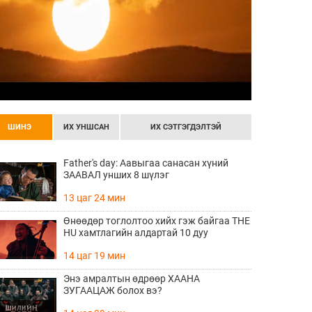
ШИНЭ
ИХ УНШСАН
ИХ СЭТГЭГДЭЛТЭЙ
Father's day: Аавыгаа санасан хүний
ЗААВАЛ унших 8 шүлэг
13 цаг 24 мин
Өнөөдөр тоглолтоо хийх гэж байгаа THE
HU хамтлагийн алдартай 10 дуу
14 цаг 19 мин
Энэ амралтын өдрөөр ХААНА
ЗУГААЦАЖ болох вэ?