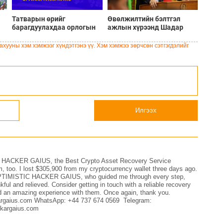
Татварын өрийг
Өвөлжилтийн бэлтгэл
барагдуулахдаа орлогын
ажлын хүрээнд Шадар
30 хувийг татвар төлөгчид
сайд Н.Номтойбаяр
үлдээхээр хуульчилж,
Дорноговь аймагт
хууны хэм хэмжээг хүндэтгэнэ үү. Хэм хэмжээ зөрчсөн сэтгэгдэлийг
татварын тайлангаа
ажиллав
залруулах хугацааг хоёр
жил болгон сунгажээ
Илгээх
C HACKER GAIUS, the Best Crypto Asset Recovery Service
m, too. I lost $305,900 from my cryptocurrency wallet three days ago.
ted OPTIMISTIC HACKER GAIUS, who guided me through every step,
ful and relieved. Consider getting in touch with a reliable recovery
 had an amazing experience with them. Once again, thank you.
gaius.com WhatsApp: +44 737 674 0569 Telegram:
kargaius.com