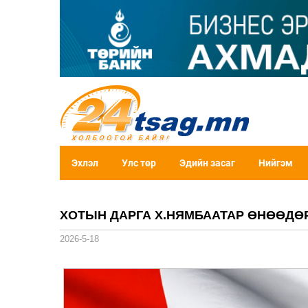
Эхлэл
Улс төр
Эдийн засаг
Нийгэм
ХОТЫН ДАРГА Х.НЯМБААТАР ӨНӨӨДӨ
2026-5-18