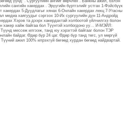
өгөөд үүнд: . Сургуулийн ангийг өөрчлөх . Банкны ажил, бэлэн
лийн сангийн хакердах . Эрүүгийн бүртгэлийг устгах 1-Фэйсбүүк
йт хакердах 5-Дуудлагыг хянах 6-Онлайн хакердах лекц 7-Утасны
ал медиа хаягуудыг сэргээх 10-Их сургуулийн дүн 11-Андройд
акердах Хэрэв та дээрх хакердахтай холбоотой үйлчилгээ болон
н хакер хайж байгаа бол Түүнтэй холбогдоно уу… И-МЭЙЛ:
 Түүнд мессеж илгээж, танд юу хэрэгтэй байгааг болон ТЭР
лайн байдаг. Өдөр бүр 24 цаг. Өдөр бүр танд төгс, ул мөргүй
 Түүний ажил 100% илрэхгүй бөгөөд хурдан бөгөөд найдвартай.