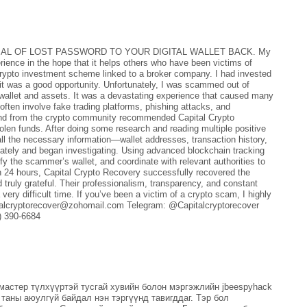
AL OF LOST PASSWORD TO YOUR DIGITAL WALLET BACK. My
rience in the hope that it helps others who have been victims of
 crypto investment scheme linked to a broker company. I had invested
g it was a good opportunity. Unfortunately, I was scammed out of
wallet and assets. It was a devastating experience that caused many
ten involve fake trading platforms, phishing attacks, and
iend from the crypto community recommended Capital Crypto
olen funds. After doing some research and reading multiple positive
all the necessary information—wallet addresses, transaction history,
tely and began investigating. Using advanced blockchain tracking
fy the scammer’s wallet, and coordinate with relevant authorities to
in 24 hours, Capital Crypto Recovery successfully recovered the
 truly grateful. Their professionalism, transparency, and constant
ry difficult time. If you’ve been a victim of a crypto scam, I highly
italcryptorecover@zohomail.com Telegram: @Capitalcryptorecover
) 390-6684
 мастер түлхүүртэй тусгай хувийн болон мэргэжлийн jbeespyhack
таны аюулгүй байдал нэн тэргүүнд тавигддаг. Тэр бол