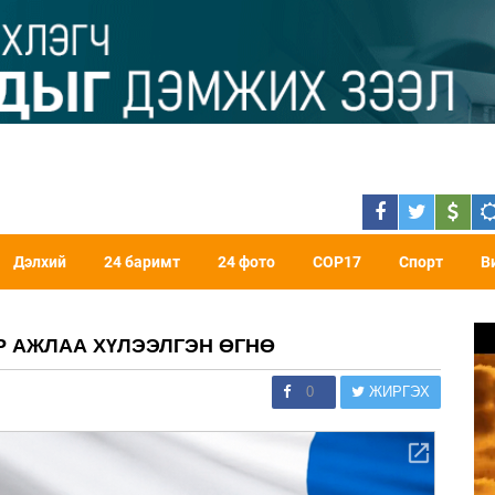
Дэлхий
24 баримт
24 фото
COP17
Спорт
В
Р АЖЛАА ХҮЛЭЭЛГЭН ӨГНӨ
0
ЖИРГЭХ