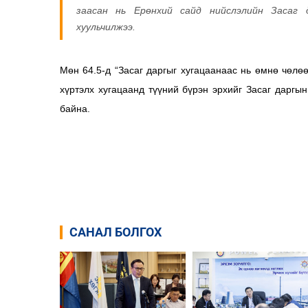
заасан нь Ерөнхий сайд нийслэлийн Засаг 
хуульчилжээ.
Мөн 64.5-д “Засаг даргыг хугацаанаас нь өмнө чөлө
хүртэлх хугацаанд түүний бүрэн эрхийг Засаг даргын
байна.
САНАЛ БОЛГОХ