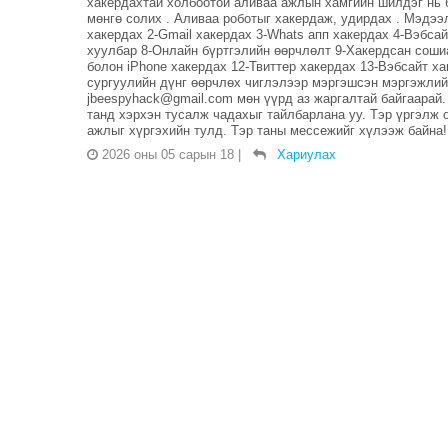
хакердахтай холбоотой аливаа ажлын хамгийн шилдэг нь б
мөнгө солих . Аливаа роботыг хакердаж, удирдах . Мэдээл
хакердах 2-Gmail хакердах 3-Whats апп хакердах 4-Вэбса
хуулбар 8-Онлайн бүртгэлийн өөрчлөлт 9-Хакердсан соши
болон iPhone хакердах 12-Твиттер хакердах 13-Вэбсайт х
сургуулийн дүнг өөрчлөх чиглэлээр мэргэшсэн мэргэжлий
jbeespyhack@gmail.com мөн үүрд аз жаргалтай байгаарай.
танд хэрхэн тусалж чадахыг тайлбарлана уу. Тэр үргэлж он
ажлыг хүргэхийн тулд. Тэр таны мессежийг хүлээж байна!
2026 оны 05 сарын 18
|
Хариулах