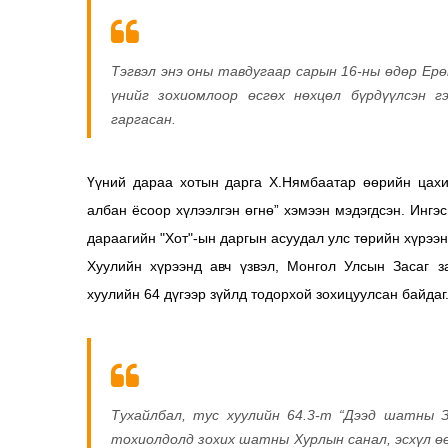
Тэгвэл энэ оны тавдугаар сарын 16-ны өдөр Ер
үнийг зохиомлоор өсгөх нөхцөл бүрдүүлсэн г
гаргасан.
Үүний дараа хотын дарга Х.Нямбаатар өөрийн цахи
албан ёсоор хүлээлгэн өгнө” хэмээн мэдэгдсэн. Инг
дараагийн "Хот"-ын даргын асуудал улс төрийн хүрээн
Хуулийн хүрээнд авч үзвэл, Монгол Улсын Засаг за
хуулийн 64 дүгээр зүйлд тодорхой зохицуулсан байдаг
Тухайлбал, тус хуулийн 64.3-т “Дээд шатны З
тохиолдолд зохих шатны Хурлын санал, эсхүл өө