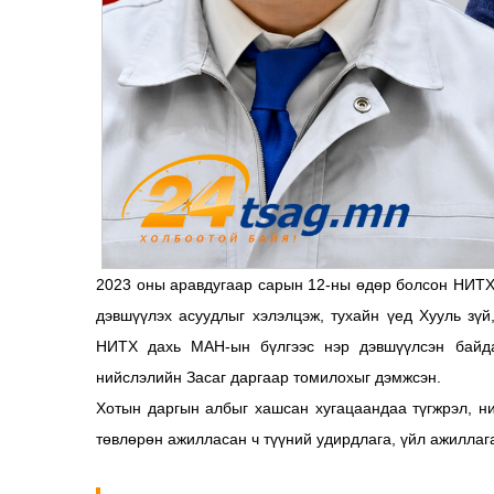
2023 оны аравдугаар сарын 12-ны өдөр болсон НИТХ
дэвшүүлэх асуудлыг хэлэлцэж, тухайн үед Хууль зү
НИТХ дахь МАН-ын бүлгээс нэр дэвшүүлсэн байдаг
нийслэлийн Засаг даргаар томилохыг дэмжсэн.
Хотын даргын албыг хашсан хугацаандаа түгжрэл, ни
төвлөрөн ажилласан ч түүний удирдлага, үйл ажилла