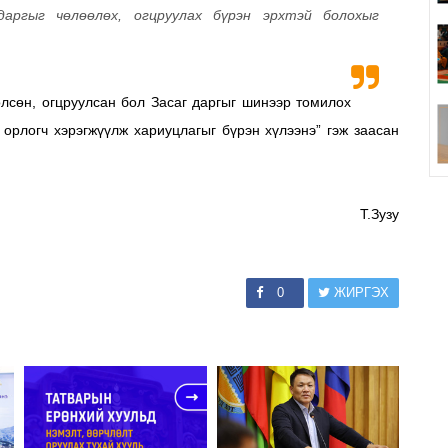
даргыг чөлөөлөх, огцруулах бүрэн эрхтэй болохыг
өлсөн, огцруулсан бол Засаг даргыг шинээр томилох
 орлогч хэрэгжүүлж хариуцлагыг бүрэн хүлээнэ” гэж заасан
Т.Зузу
0
ЖИРГЭХ