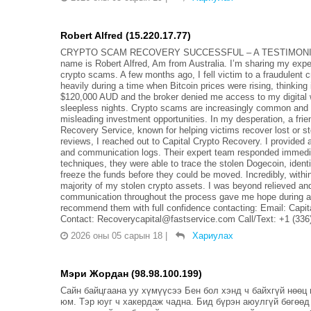
Robert Alfred (15.220.17.77)
CRYPTO SCAM RECOVERY SUCCESSFUL – A TESTIMONI
name is Robert Alfred, Am from Australia. I’m sharing my expe
crypto scams. A few months ago, I fell victim to a fraudulent
heavily during a time when Bitcoin prices were rising, thinkin
$120,000 AUD and the broker denied me access to my digital 
sleepless nights. Crypto scams are increasingly common and of
misleading investment opportunities. In my desperation, a fr
Recovery Service, known for helping victims recover lost or st
reviews, I reached out to Capital Crypto Recovery. I provided 
and communication logs. Their expert team responded immedia
techniques, they were able to trace the stolen Dogecoin, identi
freeze the funds before they could be moved. Incredibly, with
majority of my stolen crypto assets. I was beyond relieved and
communication throughout the process gave me hope during a ve
recommend them with full confidence contacting: Email: Cap
Contact: Recoverycapital@fastservice.com Call/Text: +1 (336
2026 оны 05 сарын 18
|
Хариулах
Мэри Жордан (98.98.100.199)
Сайн байцгаана уу хүмүүсээ Бен бол хэнд ч байхгүй нөөц
юм. Тэр юуг ч хакердаж чадна. Бид бүрэн аюулгүй бөгөөд 