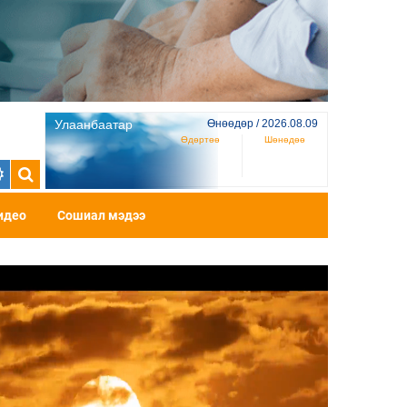
Улаанбаатар
Өнөөдөр / 2026.08.09
Өдөртөө
Шөнөдөө
идео
Сошиал мэдээ