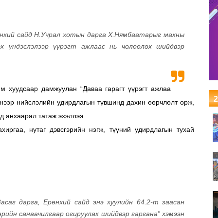
өнхий сайд Н.Учрал хотын дарга Х.Нямбаатарыг махны
эх үндэслэлээр үүрэгт ажлаас нь чөлөөлөх шийдвэр
м хуудсаар дамжуулан “Даваа гарагт үүрэгт ажлаа
2
эснээр нийслэлийн удирдлагын түвшинд дахин өөрчлөлт орж,
д анхаарал татаж эхэллээ.
хиргаа, нутаг дэвсгэрийн нэгж, түүний удирдлагын тухай
.
асаг дарга, Ерөнхий сайд энэ хуулийн 64.2-т заасан
рийн санаачилгаар огцруулах шийдвэр гаргана” хэмээн