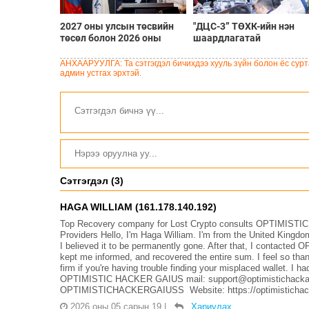
2027 оны улсын төсвийн
"ДЦС-3” ТӨХК-ийн нэн
төсөл болон 2026 оны
шаардлагатай
төсвийн тодотголын
“Турбингенератор-5”-ын
төслийн олон нийтийн
шинэчлэлийн төсвийг
АНХААРУУЛГА: Та сэтгэгдэл бичихдээ хууль зүйн болон ёс сурта
хэлэлцүүлэг боллоо
шийдвэрлэхээр болов
админ устгах эрхтэй.
Сэтгэгдэл (3)
HAGA WILLIAM (161.178.140.192)
Top Recovery company for Lost Crypto consults OPTIMISTI
Providers Hello, I'm Haga William. I'm from the United Kingdo
I believed it to be permanently gone. After that, I contac
kept me informed, and recovered the entire sum. I feel so thank
firm if you're having trouble finding your misplaced wallet. I
OPTIMISTIC HACKER GAIUS mail: support@optimistichackar
OPTIMISTICHACKERGAIUSS Website: https://optimistichac
2026 оны 05 сарын 19
|
Хариулах