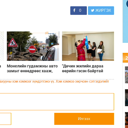
0
ЖИРГЭХ
2
а
Монелийн гудамжны авто
"Дөчин жилийн дараа
замыг өнөөдрөөс хааж,
өөрийн гэсэн байртай
засварлана
боллоо"
хууны хэм хэмжээг хүндэтгэнэ үү. Хэм хэмжээ зөрчсөн сэтгэгдэлийг
Илгээх