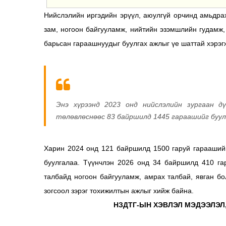
Нийслэлийн иргэдийн эрүүл, аюулгүй орчинд амьдрах
зам, ногоон байгууламж, нийтийн эзэмшлийн гудамж,
барьсан гараашнуудыг буулгах ажлыг үе шаттай хэрэг
Энэ хүрээнд 2023 онд нийслэлийн зургаан д
төлөвлөснөөс 83 байршилд 1445 гараашийг буулг
Харин 2024 онд 121 байршилд 1500 гаруй гарааший
буулгалаа. Түүнчлэн 2026 онд 34 байршилд 410 га
талбайд ногоон байгууламж, амрах талбай, явган б
зогсоол зэрэг тохижилтын ажлыг хийж байна.
НЗДТГ-ЫН ХЭВЛЭЛ МЭДЭЭЛЭЛ