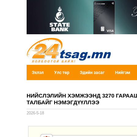
Эхлэл
Улс төр
Эдийн засаг
Нийгэм
НИЙСЛЭЛИЙН ХЭМЖЭЭНД 3270 ГАРАА
ТАЛБАЙГ НЭМЭГДҮҮЛЛЭЭ
2026-5-18