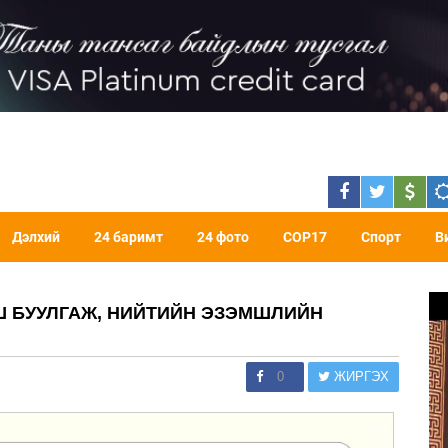
Дэлхий
24 баримт
24 фото
COP17
Спорт
В
Ш БУУЛГАЖ, НИЙТИЙН ЭЗЭМШЛИЙН
0
ЖИРГЭХ