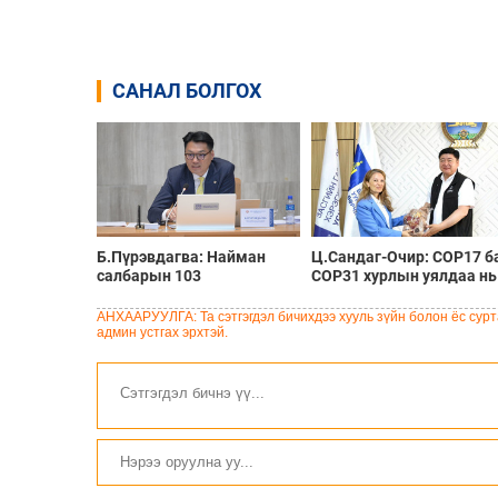
САНАЛ БОЛГОХ
Б.Пүрэвдагва: Найман
Ц.Сандаг-Очир: COP17 б
салбарын 103
COP31 хурлын уялдаа нь
үйлчилгээний бүртгэлийг
Риогийн гурван
цуцалснаар бизнес
конвенцын нэгдсэн
АНХААРУУЛГА: Та сэтгэгдэл бичихдээ хууль зүйн болон ёс сурта
эрхлэхэд таатай нөхцөл
хэрэгжилтийг ахиулах
админ устгах эрхтэй.
бүрдэнэ
чухал алхам болно