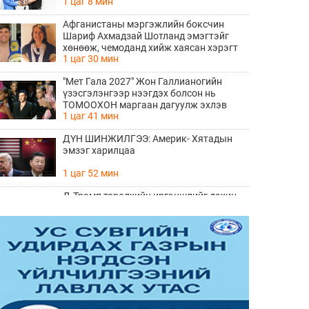
1 цаг 8 мин
алхам болно
Афганистаны мэргэжлийн боксчин
Шариф Ахмадзай Шотланд эмэгтэйг
хөнөөж, чемоданд хийж хаясан хэрэгт
1 цаг 30 мин
буруутгагдаж байна
"Мет Гала 2027" Жон Галлианогийн
үзэсгэлэнгээр нээгдэх болсон нь
ТОМООХОН маргаан дагуулж эхлэв
1 цаг 41 мин
ДҮН ШИНЖИЛГЭЭ: Америк- Хятадын
эмзэг харилцаа
1 цаг 52 мин
Д.Трамп төрөлхийн иргэншлийг дахин
хязгаарлахыг оролдлоо
2 цаг 2 мин
Монелийн гудамжны авто замыг
өнөөдрөөс хааж, засварлана
2 цаг 33 мин