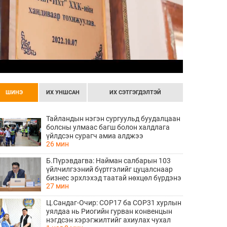
ШИНЭ
ИХ УНШСАН
ИХ СЭТГЭГДЭЛТЭЙ
Тайландын нэгэн сургуульд буудалцаан
болсны улмаас багш болон халдлага
үйлдсэн сурагч амиа алджээ
26 мин
Б.Пүрэвдагва: Найман салбарын 103
үйлчилгээний бүртгэлийг цуцалснаар
бизнес эрхлэхэд таатай нөхцөл бүрдэнэ
27 мин
Ц.Сандаг-Очир: COP17 ба COP31 хурлын
уялдаа нь Риогийн гурван конвенцын
нэгдсэн хэрэгжилтийг ахиулах чухал