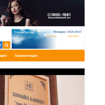
Улаанбаатар
Өнөөдөр / 2026.08.07
Өдөртөө
Шөнөдөө
идео
Сошиал мэдээ