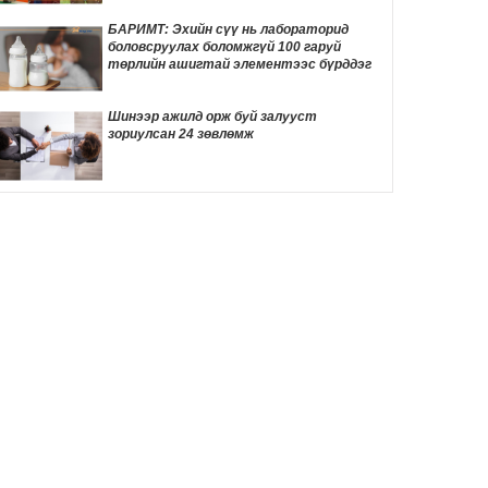
хурал болно
3 цаг 44 мин
БАРИМТ: Эхийн сүү нь лабораторид
боловсруулах боломжгүй 100 гаруй
Улаанбаатарт 30 градус дулаан байна
төрлийн ашигтай элементээс бүрддэг
3 цаг 51 мин
Шинээр ажилд орж буй залууст
зориулсан 24 зөвлөмж
Жинхэнэ амаргүй цаг үеийг нь Ерөнхий
сайд Н.Учрал туулж байна
20 цаг 40 мин
Энэ оны эхний хагас жилд авто бензин
505.2 мянган тонн, дизель түлш 956.7
мянган тонн импортолжээ
21 цаг 9 мин
Meta-ийн туршилтын хиймэл оюун ухаан
өөр компанийн системийг хакердсан
зөрчил илэрчээ
22 цаг 36 мин
Пакистаны шоронд хоригдож буй
удирдагч Имран Ханы хөвгүүд аавынхаа
эрүүл мэндэд санаа зовж байна
22 цаг 41 мин