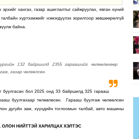
 эрхийг хангах, газар ашиглалтыг сайжруулах, явган хүний
 талбайн хүртээмжийг нэмэгдүүлэх зорилгоор зөвшөөрөлгүй
жүүлж байна.
үүргийн 132 байршилд 2355 гараашийг чөлөөлөхөөр
аж, газар чөлөөлсөн.
г буулгасан бол 2025 онд 33 байршилд 325 гарааш
рааш буулгахаар төлөвлөсөн. Гарааш буулгаж чөлөөлсөн
олон дугуйн зам, хүүхдийн тоглоомын талбай, авто машины
, ОЛОН НИЙТТЭЙ ХАРИЛЦАХ ХЭЛТЭС