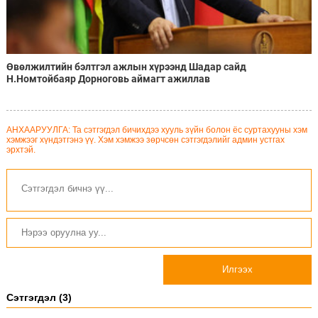
Өвөлжилтийн бэлтгэл ажлын хүрээнд Шадар сайд
Н.Номтойбаяр Дорноговь аймагт ажиллав
АНХААРУУЛГА: Та сэтгэгдэл бичихдээ хууль зүйн болон ёс суртахууны хэм
хэмжээг хүндэтгэнэ үү. Хэм хэмжээ зөрчсөн сэтгэгдэлийг админ устгах
эрхтэй.
Илгээх
Сэтгэгдэл (3)