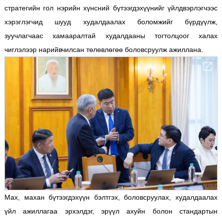
стратегийн гол нэрийн хүнсний бүтээгдэхүүнийг үйлдвэрлэгчээс
хэрэглэгчид шууд худалдаалах боломжийг бүрдүүлж,
зуучлагчаас хамааралтай худалдааны тогтолцоог халах
чиглэлээр нарийвчилсан төлөвлөгөө боловсруулж ажиллана.
Max, махан бүтээгдэхүүн бэлтгэх, боловсруулах, худалдаалах
үйл ажиллагаа эрхэлдэг, эрүүл ахуйн болон стандартын