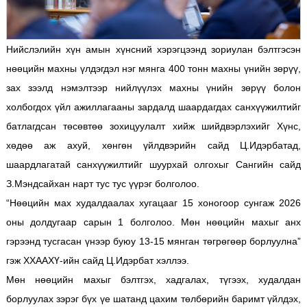
Нийслэлийн хүн амын хүнсний хэрэгцээнд зориулан бэлтгэсэн
нөөцийн махны үлдэгдэл нэг мянга 400 тонн махны үнийн зөрүү,
зах зээлд нэмэлтээр нийлүүлэх махны үнийн зөрүү болон
холбогдох үйл ажиллагааны зардалд шаардагдах санхүүжилтийг
батлагдсан төсөвтөө зохицуулалт хийж шийдвэрлэхийг Хүнс,
хөдөө аж ахуй, хөнгөн үйлдвэрийн сайд Ц.Идэрбатад,
шаардлагатай санхүүжилтийг шуурхай олгохыг Сангийн сайд
З.Мэндсайхан нарт тус тус үүрэг болголоо.
“Нөөцийн мах худалдаалах хугацааг 15 хоногоор сунгаж 2026
оны долдугаар сарын 1 болголоо. Мөн нөөцийн махыг анх
гэрээнд тусгасан үнээр буюу 13-15 мянган төгрөгөөр борлуулна”
гэж ХХААХҮ-ийн сайд Ц.Идэрбат хэллээ.
Мөн нөөцийн махыг бэлтгэх, хадгалах, түгээх, худалдан
борлуулах зэрэг бүх үе шатанд цахим төлбөрийн баримт үйлдэх,