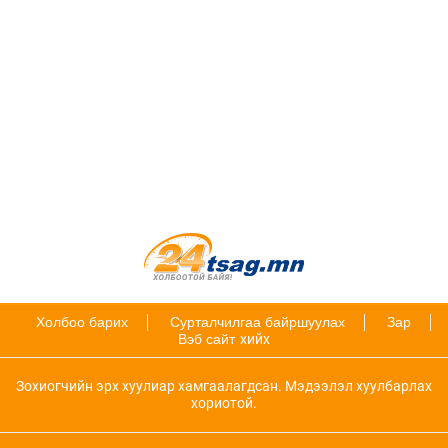
Холбоо барих
Сурталчилгаа байршуулах
Зар
Вэб сайт
хийх
Зохиогчийн эрх хуулиар хамгаалагдсан. Мэдээлэл хуулбарлах
хориотой.