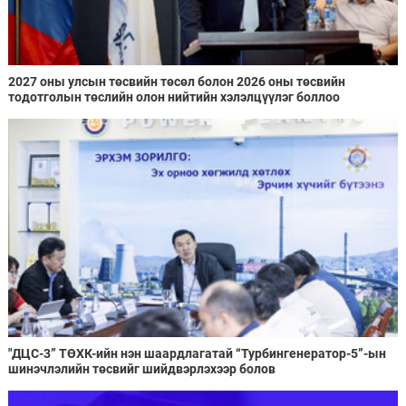
2027 оны улсын төсвийн төсөл болон 2026 оны төсвийн
тодотголын төслийн олон нийтийн хэлэлцүүлэг боллоо
"ДЦС-3” ТӨХК-ийн нэн шаардлагатай “Турбингенератор-5”-ын
шинэчлэлийн төсвийг шийдвэрлэхээр болов