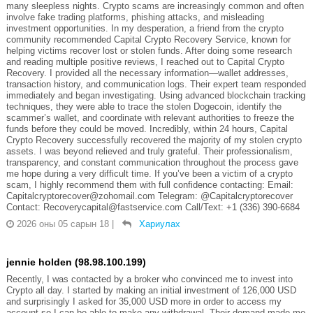
many sleepless nights. Crypto scams are increasingly common and often
involve fake trading platforms, phishing attacks, and misleading
investment opportunities. In my desperation, a friend from the crypto
community recommended Capital Crypto Recovery Service, known for
helping victims recover lost or stolen funds. After doing some research
and reading multiple positive reviews, I reached out to Capital Crypto
Recovery. I provided all the necessary information—wallet addresses,
transaction history, and communication logs. Their expert team responded
immediately and began investigating. Using advanced blockchain tracking
techniques, they were able to trace the stolen Dogecoin, identify the
scammer’s wallet, and coordinate with relevant authorities to freeze the
funds before they could be moved. Incredibly, within 24 hours, Capital
Crypto Recovery successfully recovered the majority of my stolen crypto
assets. I was beyond relieved and truly grateful. Their professionalism,
transparency, and constant communication throughout the process gave
me hope during a very difficult time. If you’ve been a victim of a crypto
scam, I highly recommend them with full confidence contacting: Email:
Capitalcryptorecover@zohomail.com Telegram: @Capitalcryptorecover
Contact: Recoverycapital@fastservice.com Call/Text: +1 (336) 390-6684
2026 оны 05 сарын 18
|
Хариулах
jennie holden (98.98.100.199)
Recently, I was contacted by a broker who convinced me to invest into
Crypto all day. I started by making an initial investment of 126,000 USD
and surprisingly I asked for 35,000 USD more in order to access my
account so I can be able to make any withdrawal. Their demand made me