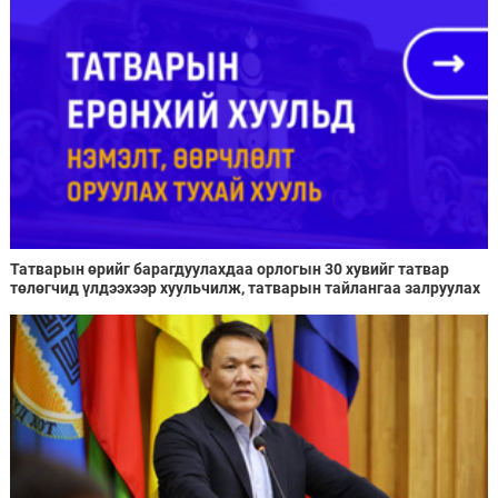
Татварын өрийг барагдуулахдаа орлогын 30 хувийг татвар
төлөгчид үлдээхээр хуульчилж, татварын тайлангаа залруулах
хугацааг хоёр жил болгон сунгажээ