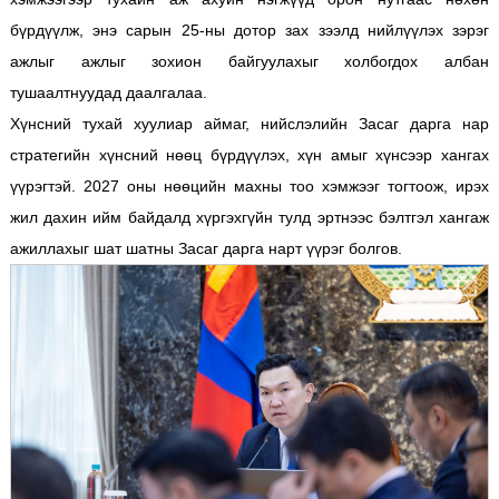
бүрдүүлж, энэ сарын 25-ны дотор зах зээлд нийлүүлэх зэрэг
ажлыг ажлыг зохион байгуулахыг холбогдох албан
тушаалтнуудад даалгалаа.
Хүнсний тухай хуулиар аймаг, нийслэлийн Засаг дарга нар
стратегийн хүнсний нөөц бүрдүүлэх, хүн амыг хүнсээр хангах
үүрэгтэй. 2027 оны нөөцийн махны тоо хэмжээг тогтоож, ирэх
жил дахин ийм байдалд хүргэхгүйн тулд эртнээс бэлтгэл хангаж
ажиллахыг шат шатны Засаг дарга нарт үүрэг болгов.