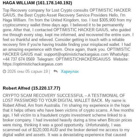
HAGA WILLIAM (161.178.140.192)
Top Recovery company for Lost Crypto consults OPTIMISTIC HACKER
GAIUS, the Best Crypto Asset Recovery Service Providers Hello, I'm
Haga William. I'm from the United Kingdom, too. I lost $305,900 from my
cryptocurrency wallet three days ago. I believed it to be permanently
gone. After that, I contacted OPTIMISTIC HACKER GAIUS, who guided
me through every step, kept me informed, and recovered the entire sum. I
feel so thankful and relieved. Consider getting in touch with a reliable
recovery firm if you're having trouble finding your misplaced wallet. I had
an amazing experience with them. Once again, thank you. OPTIMISTIC
HACKER GAIUS mail: support@optimistichackargaius.com WhatsApp:
+44 737 674 0569 Telegram: OPTIMISTICHACKERGAIUSS Website:
https://optimistichackargaius.com
2026 оны 05 сарын 19
|
Хариулах
Robert Alfred (15.220.17.77)
CRYPTO SCAM RECOVERY SUCCESSFUL – A TESTIMONIAL OF
LOST PASSWORD TO YOUR DIGITAL WALLET BACK. My name is
Robert Alfred, Am from Australia. I’m sharing my experience in the hope
that it helps others who have been victims of crypto scams. A few months
ago, I fell victim to a fraudulent crypto investment scheme linked to a
broker company. I had invested heavily during a time when Bitcoin prices
were rising, thinking it was a good opportunity. Unfortunately, I was
scammed out of $120,000 AUD and the broker denied me access to my
digital wallet and assets. It was a devastating experience that caused