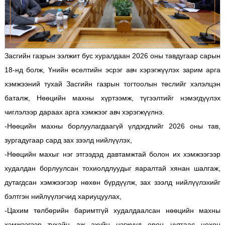
Засгийн газрын ээлжит бус хуралдаан 2026 оны тавдугаар сарын
18-нд болж, Үнийн өсөлтийн эсрэг авч хэрэгжүүлэх зарим арга
хэмжээний тухай Засгийн газрын тогтоолын төслийг хэлэлцэн
баталж, Нөөцийн махны хүртээмж, түгээлтийг нэмэгдүүлэх
чиглэлээр дараах арга хэмжээг авч хэрэгжүүлнэ.
-Нөөцийн махны борлуулагдаагүй үлдэгдлийг 2026 оны тав,
зургадугаар сард зах зээлд нийлүүлэх,
-Нөөцийн махыг нэг этгээдэд давтамжтай болон их хэмжээгээр
худалдан борлуулсан тохиолдлуудыг яаралтай хянан шалгаж,
дутагдсан хэмжээгээр нөхөн бүрдүүлж, зах зээлд нийлүүлэхийг
бэлтгэн нийлүүлэгчид хариуцуулах,
-Цахим төлбөрийн баримтгүй худалдаалсан нөөцийн махны
хэмжээгээр тухайн аж ахуйн нэгжүүд орон нутгаас нөхөн