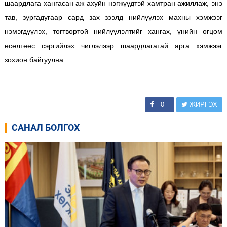
шаардлага хангасан аж ахуйн нэгжүүдтэй хамтран ажиллаж, энэ
тав, зургадугаар сард зах зээлд нийлүүлэх махны хэмжээг
нэмэгдүүлэх, тогтвортой нийлүүлэлтийг хангах, үнийн огцом
өсөлтөөс сэргийлэх чиглэлээр шаардлагатай арга хэмжээг
зохион байгуулна.
0
ЖИРГЭХ
САНАЛ БОЛГОХ