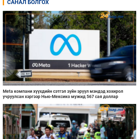
САНАЛ БОЛГОХ
Meta компани хүүхдийн сэтгэл зүйн эрүүл мэндэд хохирол
учруулсан хэргээр Нью-Мексико мужид 567 сая доллар
төлөхөөр болжээ