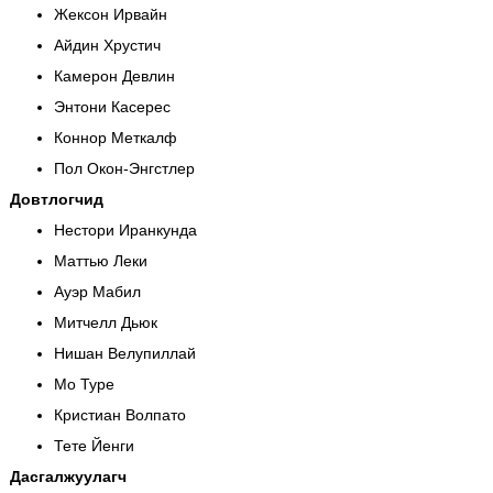
Жексон Ирвайн
Айдин Хрустич
Камерон Девлин
Энтони Касерес
Коннор Меткалф
Пол Окон-Энгстлер
Довтлогчид
Нестори Иранкунда
Маттью Леки
Ауэр Мабил
Митчелл Дьюк
Нишан Велупиллай
Мо Туре
Кристиан Волпато
Тете Йенги
Дасгалжуулагч