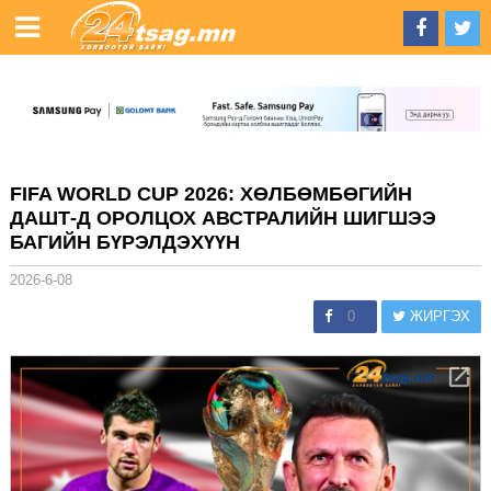
FIFA WORLD CUP 2026: ХӨЛБӨМБӨГИЙН
ДАШТ-Д ОРОЛЦОХ АВСТРАЛИЙН ШИГШЭЭ
БАГИЙН БҮРЭЛДЭХҮҮН
2026-6-08
0
ЖИРГЭХ