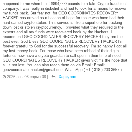
happened to me when I lost $894,000 pounds to a fake Crypto fraudulent
company. I was really in disbelief and had to look for a means to recover
my funds back. But fear not, for GEO COORDINATES RECOVERY
HACKER has arrived as a beacon of hope for those who have had their
hard-earned crypto stolen. This service is like a superhero for tracking
down lost or stolen cryptocurrency. I provided what they required to the
experts and all my funds were recovered back by the Hackers. I
recommend GEO COORDINATES RECOVERY HACKER they are the
best ever, God Bless GEO COORDINATES RECOVERY HACKER I’m
forever grateful to God for the successful recovery. I’m so happy I got all
my lost money back. For those who have been robbed of their digital
fortunes now have a crypto guardian to call upon in their time of need.
GEO COORDINATES RECOVERY HACKER gives victims the hope that
all is not lost. You can also reach them on via Email: Email:
geovcoordinateshacker@gmail.com WhatsApp ( +1 ( 318 ) 203-3657 )
2026 оны 06 сарын 08
|
Хариулах