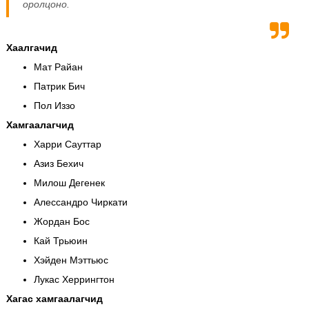
оролцоно.
Хаалгачид
Мат Райан
Патрик Бич
Пол Иззо
Хамгаалагчид
Харри Сауттар
Азиз Бехич
Милош Дегенек
Алессандро Чиркати
Жордан Бос
Кай Трьюин
Хэйден Мэттьюс
Лукас Херрингтон
Хагас хамгаалагчид