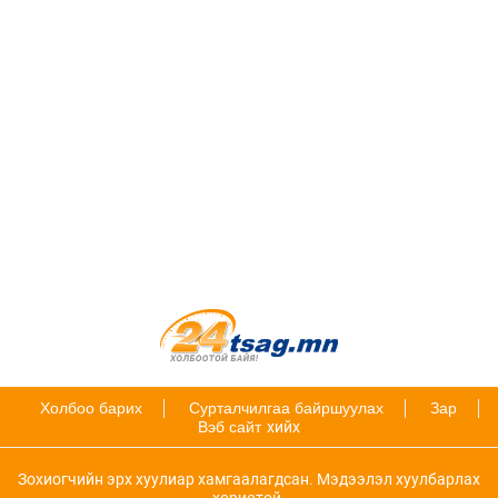
Холбоо барих
Сурталчилгаа байршуулах
Зар
Вэб сайт
хийх
Зохиогчийн эрх хуулиар хамгаалагдсан. Мэдээлэл хуулбарлах
хориотой.