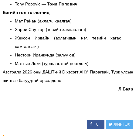
Tony Popovic —
Тони Попович
Багийн гол тоглогчид
Мат Райан (ахлагч, хаалгач)
Харри Сауттар (төвийн хамгаалагч)
Жексон Ирвайн (ахлагчдын нэг, төвийн хагас
хамгаалагч)
Нестори Иранкунда (залуу од)
Маттью Леки (туршлагатай довтлогч)
Австрали 2026 оны ДАШТ-ий D хэсэгт АНУ, Парагвай, Турк улсын
шигшээ багуудтай өрсөлдөнө.
Л.Баяр
0
ЖИРГЭХ