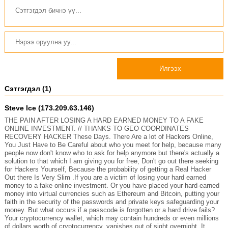
Илгээх
Сэтгэгдэл (1)
Steve Ice (173.209.63.146)
THE PAIN AFTER LOSING A HARD EARNED MONEY TO A FAKE
ONLINE INVESTMENT. // THANKS TO GEO COORDINATES
RECOVERY HACKER These Days. There Are a lot of Hackers Online,
You Just Have to Be Careful about who you meet for help, because many
people now don't know who to ask for help anymore but there's actually a
solution to that which I am giving you for free, Don't go out there seeking
for Hackers Yourself, Because the probability of getting a Real Hacker
Out there Is Very Slim .If you are a victim of losing your hard earned
money to a fake online investment. Or you have placed your hard-earned
money into virtual currencies such as Ethereum and Bitcoin, putting your
faith in the security of the passwords and private keys safeguarding your
money. But what occurs if a passcode is forgotten or a hard drive fails?
Your cryptocurrency wallet, which may contain hundreds or even millions
of dollars worth of cryptocurrency, vanishes out of sight overnight. It