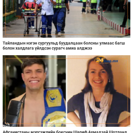
Тайландын нэгэн сургуульд буудалцаан болсны улмаас багш
болон халдлага үйлдсэн сурагч амиа алджээ
Афганистаны мэргэжлийн боксчин Шариф Ахмадзай Шотланд