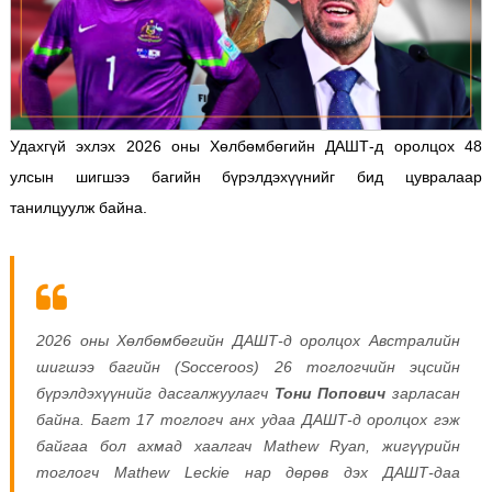
Удахгүй эхлэх 2026 оны Хөлбөмбөгийн ДАШТ-д оролцох 48
улсын шигшээ багийн бүрэлдэхүүнийг бид цувралаар
танилцуулж байна.
2026 оны Хөлбөмбөгийн ДАШТ-д оролцох Австралийн
шигшээ багийн (Socceroos) 26 тоглогчийн эцсийн
бүрэлдэхүүнийг дасгалжуулагч
Тони Попович
зарласан
байна. Багт 17 тоглогч анх удаа ДАШТ-д оролцох гэж
байгаа бол ахмад хаалгач Mathew Ryan, жигүүрийн
тоглогч Mathew Leckie нар дөрөв дэх ДАШТ-даа