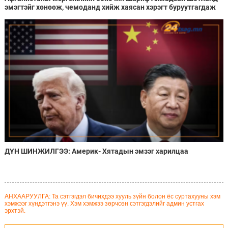
эмэгтэйг хөнөөж, чемоданд хийж хаясан хэрэгт буруутгагдаж
байна
ДҮН ШИНЖИЛГЭЭ: Америк- Хятадын эмзэг харилцаа
АНХААРУУЛГА: Та сэтгэгдэл бичихдээ хууль зүйн болон ёс суртахууны хэм
хэмжээг хүндэтгэнэ үү. Хэм хэмжээ зөрчсөн сэтгэгдэлийг админ устгах
эрхтэй.