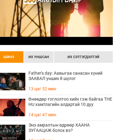
ШИНЭ
ИХ УНШСАН
ИХ СЭТГЭГДЭЛТЭЙ
Father's day: Аавыгаа санасан хүний
ЗААВАЛ унших 8 шүлэг
13 цаг 52 мин
Өнөөдөр тоглолтоо хийх гэж байгаа THE
HU хамтлагийн алдартай 10 дуу
14 цаг 47 мин
Энэ амралтын өдрөөр ХААНА
ЗУГААЦАЖ болох вэ?