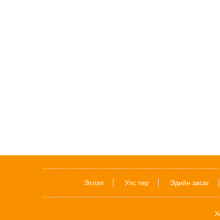
Эхлэл
Улс төр
Эдийн засаг
Х