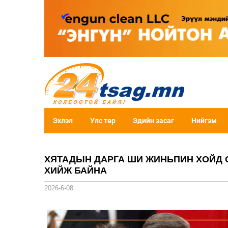
Эхлэл
Улс төр
Эдийн засаг
Нийгэм
ХЯТАДЫН ДАРГА ШИ ЖИНЬПИН ХОЙД 
ХИЙЖ БАЙНА
2026-6-08