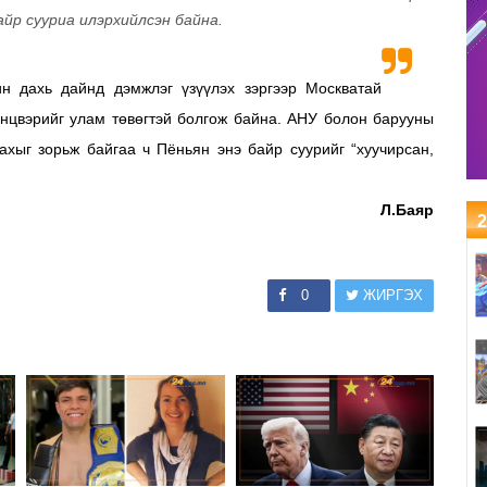
йр сууриа илэрхийлсэн байна.
 дахь дайнд дэмжлэг үзүүлэх зэргээр Москватай
энцвэрийг улам төвөгтэй болгож байна.
АНУ болон барууны
ахыг зорьж байгаа ч Пёньян энэ байр суурийг “хуучирсан,
Л.Баяр
2
0
ЖИРГЭХ