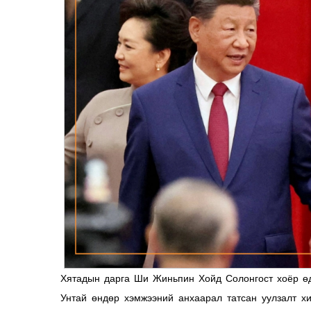
Хятадын дарга Ши Жиньпин Хойд Солонгост хоёр өд
Унтай өндөр хэмжээний анхаарал татсан уулзалт 