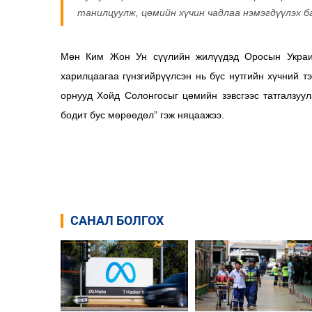
танилцуулж, цөмийн хүчин чадлаа нэмэгдүүлэх ба
Мөн Ким Жон Ун сүүлийн жилүүдэд Оросын Украин
харилцаагаа гүнзгийрүүлсэн нь бүс нутгийн хүчний т
орнууд Хойд Солонгосыг цөмийн зэвсгээс татгалзуул
бодит бус мөрөөдөл” гэж няцаажээ.
САНАЛ БОЛГОХ