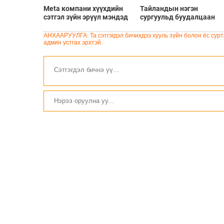
Meta компани хүүхдийн
Тайландын нэгэн
сэтгэл зүйн эрүүл мэндэд
сургуульд буудалцаан
хохирол учруулсан хэргээр
болсны улмаас багш
Нью-Мексико мужид 567
болон халдлага үйлдсэн
АНХААРУУЛГА: Та сэтгэгдэл бичихдээ хууль зүйн болон ёс сурта
сая доллар төлөхөөр
сурагч амиа алджээ
админ устгах эрхтэй.
болжээ