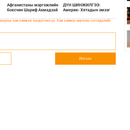
Афганистаны мэргэжлийн
ДҮН ШИНЖИЛГЭЭ:
боксчин Шариф Ахмадзай
Америк- Хятадын эмзэг
Шотланд эмэгтэйг хөнөөж,
харилцаа
чемоданд хийж хаясан
хууны хэм хэмжээг хүндэтгэнэ үү. Хэм хэмжээ зөрчсөн сэтгэгдэлийг
хэрэгт буруутгагдаж байна
Илгээх