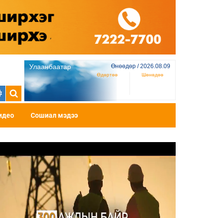
Улаанбаатар
Өнөөдөр / 2026.08.09
Өдөртөө
Шөнөдөө
идео
Сошиал мэдээ