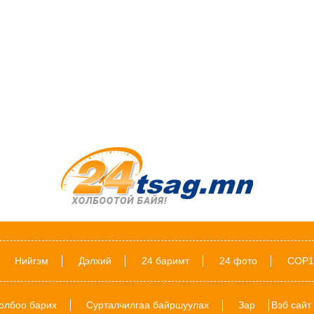
Нийгэм
Дэлхий
24 баримт
24 фото
COP1
олбоо барих
Сурталчилгаа байршуулах
Зар
Вэб сайт