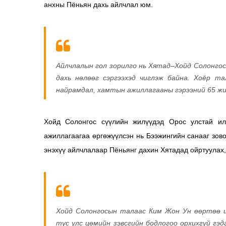
анхны Пёньян дахь айлчлал юм.
Айлчлалын гол зорилго нь Хятад–Хойд Солонгос
дахь нөлөөг сэргээхэд чиглэж байна. Хоёр т
найрамдал, хамтын ажиллагааны гэрээний 65 жи
Хойд Солонгос сүүлийн жилүүдэд Орос улстай ил
ажиллагаагаа өргөжүүлсэн нь Бээжингийн санааг зо
энэхүү айлчлалаар Пёньянг дахин Хятадад ойртуулах,
Хойд Солонгосын талаас Ким Жон Ун өөртөө и
тус улс цөмийн зэвсгийн бодлогоо орхихгүй гэ