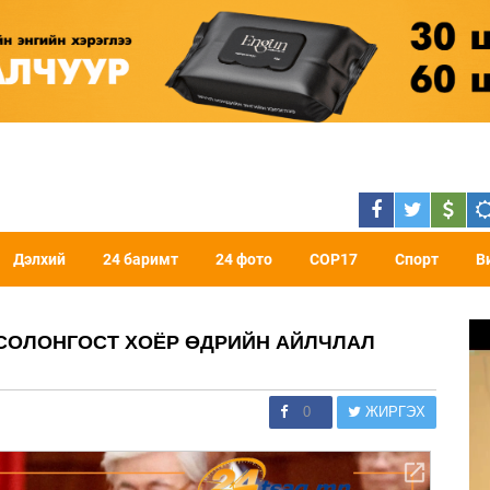
Дэлхий
24 баримт
24 фото
COP17
Спорт
В
СОЛОНГОСТ ХОЁР ӨДРИЙН АЙЛЧЛАЛ
0
ЖИРГЭХ