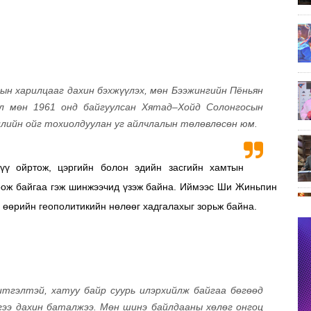
ын харилцааг дахин бэхжүүлэх, мөн Бээжингийн Пёньян
ал мөн 1961 онд байгуулсан Хятад–Хойд Солонгосын
лийн ойг тохиолдуулан уг айлчлалын төлөвлөсөн юм.
үү ойртож, цэргийн болон эдийн засгийн хамтын
воож байгаа гэж шинжээчид үзэж байна. Иймээс Ши Жиньпин
 өөрийн геополитикийн нөлөөг хадгалахыг зорьж байна.
тгэлтэй, хатуу байр суурь илэрхийлж байгаа бөгөөд
дгээ дахин баталжээ. Мөн шинэ байлдааны хөлөг онгоц