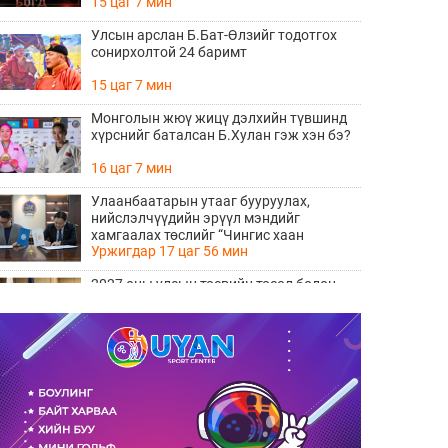
15 цаг 7 мин
Улсын арслан Б.Бат-Өлзийг тодотгох
сонирхолтой 24 баримт
15 цаг 7 мин
Монголын жюү жицү дэлхийн түвшинд
хүрснийг баталсан Б.Хулан гэж хэн бэ?
16 цаг 7 мин
Улаанбаатарын утааг бууруулах,
нийслэлчүүдийн эрүүл мэндийг
хамгаалах төслийг “Чингис хаан
Уржигдар 17 цаг 56 мин
баялгийн сан нэгдэл” ХХК-тай хамтран
хэрэгжүүлнэ
2027 оны улсын төсвийн төсөл болон
2026 оны төсвийн тодотголын төслийн
олон нийтийн хэлэлцүүлэг боллоо
Уржигдар 17 цаг 38 мин
Нийгмийн даатгалын сангийн хөрөнгө
7.6 тэрбум төгрөгөөр арвижлаа
Уржигдар 17 цаг 18 мин