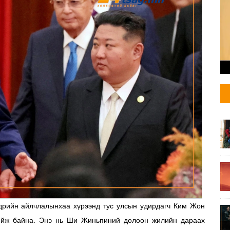
рийн айлчлалынхаа хүрээнд тус улсын удирдагч Ким Жон
хийж байна. Энэ нь Ши Жиньпиний долоон жилийн дараах