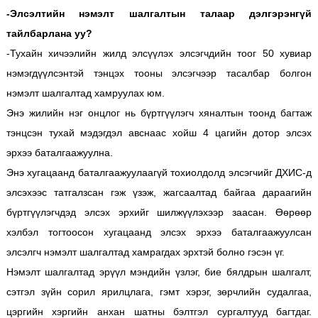
-Элсэлтийн нэмэлт шалгалтын талаар дэлгэрэнгүй
тайлбарлана уу?
-Тухайн хичээлийн жилд элсүүлэх элсэгчдийн тоог 50 хувиар
нэмэгдүүлсэнтэй тэнцэх тооны элсэгчээр тасалбар болгон
нэмэлт шалгалтад хамруулах юм.
Энэ жилийн нэг онцлог нь бүртгүүлэгч хяналтын тоонд багтаж
тэнцсэн тухай мэдэгдэл авснаас хойш 4 цагийн дотор элсэх
эрхээ баталгаажуулна.
Энэ хугацаанд баталгаажуулаагүй тохиолдолд элсэгчийг ДХИС-д
элсэхээс татгалзсан гэж үзэж, жагсаалтад байгаа дараагийн
бүртгүүлэгчдэд элсэх эрхийг шилжүүлэхээр заасан. Өөрөөр
хэлбэл тогтоосон хугацаанд элсэх эрхээ баталгаажуулсан
элсэлгч нэмэлт шалгалтад хамрагдах эрхтэй болно гэсэн үг.
Нэмэлт шалгалтад эрүүл мэндийн үзлэг, бие бялдрын шалгалт,
сэтгэл зүйн сорил ярилцлага, гэмт хэрэг, зөрчлийн судалгаа,
цэргийн хэргийн анхан шатны бэлтгэл сургалтууд багтдаг.