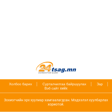
Холбоо барих
Сурталчилгаа байршуулах
Зар
Вэб сайт
хийх
Зохиогчийн эрх хуулиар хамгаалагдсан. Мэдээлэл хуулбарлах
хориотой.