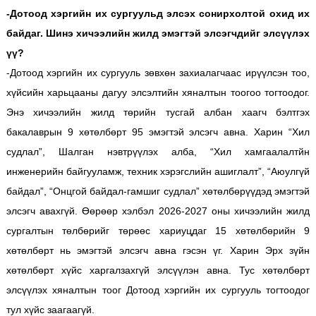
-Дотоод хэргийн их сургуульд элсэх сонирхолтой охид их
байдаг. Шинэ хичээлийн жилд эмэгтэй элсэгчдийг элсүүлэх
үү?
-Дотоод хэргийн их сургууль зөвхөн захиалагчаас ирүүлсэн тоо,
хүйсийн харьцааны дагуу элсэлтийн хяналтын тоогоо тогтоодог.
Энэ хичээлийн жилд төрийн тусгай албан хаагч бэлтгэх
бакалаврын 9 хөтөлбөрт 95 эмэгтэй элсэгч авна. Харин “Хил
судлал”, Шалган нэвтрүүлэх алба, “Хил хамгаалалтйн
инженерийн байгууламж, техник хэрэгслийн ашиглалт”, “Аюулгүй
байдал”, “Онцгой байдал-гамшиг судлал” хөтөлбөрүүдэд эмэгтэй
элсэгч авахгүй. Өөрөөр хэлбэл 2026-2027 оны хичээлийн жилд
сургалтын төлбөрийг төрөөс хариуцдаг 15 хөтөлбөрийн 9
хөтөлбөрт нь эмэгтэй элсэгч авна гэсэн үг. Харин Эрх зүйн
хөтөлбөрт хүйс харгалзахгүй элсүүлэн авна. Тус хөтөлбөрт
элсүүлэх хяналтын тоог Дотоод хэргийн их сургууль тогтоодог
тул хүйс заагаагүй.