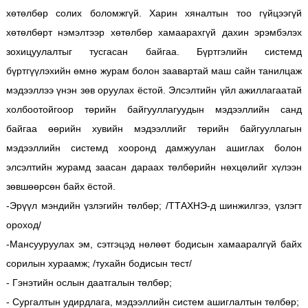
хөтөлбөр солих боломжгүй. Харин хяналтын тоо гүйцээгүй
хөтөлбөрт нэмэлтээр хөтөлбөр хамаарахгүй дахин эрэмбэлэх
зохицуулалтыг тусгасан байгаа. Бүртгэлийн системд
бүртгүүлэхийн өмнө журам болон заавартай маш сайн танилцаж
мэдээллээ үнэн зөв оруулах ёстой. Элсэлтийн үйл ажиллагаатай
холбоотойгоор төрийн байгууллагуудын мэдээллийн санд
байгаа өөрийн хувийн мэдээллийг төрийн байгууллагын
мэдээллийн системд хооронд дамжуулан ашиглах болон
элсэлтийн журамд заасан дараах төлбөрийн нөхцөлийг хүлээн
зөвшөөрсөн байх ёстой.
-Эрүүл мэндийн үзлэгийн төлбөр; /ТТАХНЭ-д шинжилгээ, үзлэгт
ороход/
-Мансууруулах эм, сэтгэцэд нөлөөт бодисын хамааралгүй байх
сорилын хураамж; /тухайн бодисын тест/
- Гэнэтийн ослын даатгалын төлбөр;
- Сургалтын удирдлага, мэдээллийн систем ашиглалтын төлбөр;