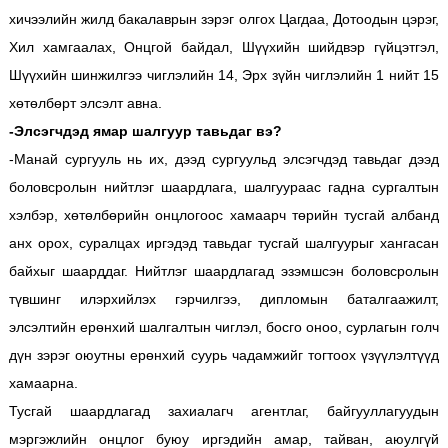
хичээлийн жилд бакалаврын зэрэг олгох Цагдаа, Дотоодын цэрэг,
Хил хамгаалах, Онцгой байдал, Шүүхийн шийдвэр гүйцэтгэл,
Шүүхийн шинжилгээ чиглэлийн 14, Эрх зүйн чиглэлийн 1 нийт 15
хөтөлбөрт элсэлт авна.
-Элсэгчдэд ямар шалгуур тавьдаг вэ?
-Манай сургууль нь их, дээд сургуульд элсэгчдэд тавьдаг дээд
боловсролын нийтлэг шаардлага, шалгуураас гадна сургалтын
хэлбэр, хөтөлбөрийн онцлогоос хамаарч төрийн тусгай албанд
анх орох, суралцах иргэдэд тавьдаг тусгай шалгуурыг хангасан
байхыг шаарддаг. Нийтлэг шаардлагад эзэмшсэн боловсролын
түвшинг илэрхийлэх гэрчилгээ, дипломын баталгаажилт,
элсэлтийн ерөнхий шалгалтын чиглэл, босго оноо, сурлагын голч
дүн зэрэг оюутны ерөнхий суурь чадамжийг тогтоох үзүүлэлтүүд
хамаарна.
Тусгай шаардлагад захиалагч агентлаг, байгууллагуудын
мэргэжлийн онцлог буюу иргэдийн амар, тайван, аюулгүй