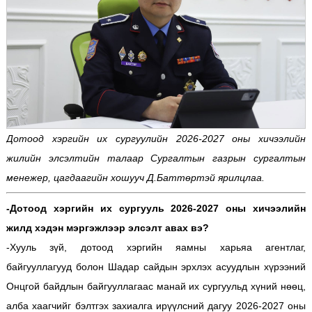
Дотоод хэргийн их сургуулийн 2026-2027 оны хичээлийн
жилийн элсэлтийн талаар Сургалтын газрын сургалтын
менежер, цагдаагийн хошууч Д.Баттөртэй ярилцлаа.
-Дотоод хэргийн их сургууль 2026-2027 оны хичээлийн
жилд хэдэн мэргэжлээр элсэлт авах вэ?
-Хууль зүй, дотоод хэргийн яамны харьяа агентлаг,
байгууллагууд болон Шадар сайдын эрхлэх асуудлын хүрээний
Онцгой байдлын байгууллагаас манай их сургуульд хүний нөөц,
алба хаагчийг бэлтгэх захиалга ирүүлсний дагуу 2026-2027 оны