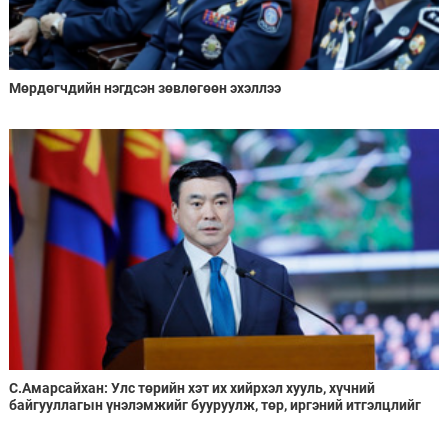
Мөрдөгчдийн нэгдсэн зөвлөгөөн эхэллээ
С.Амарсайхан: Улс төрийн хэт их хийрхэл хууль, хүчний
байгууллагын үнэлэмжийг бууруулж, төр, иргэний итгэлцлийг
асар ихээр сулруулжээ