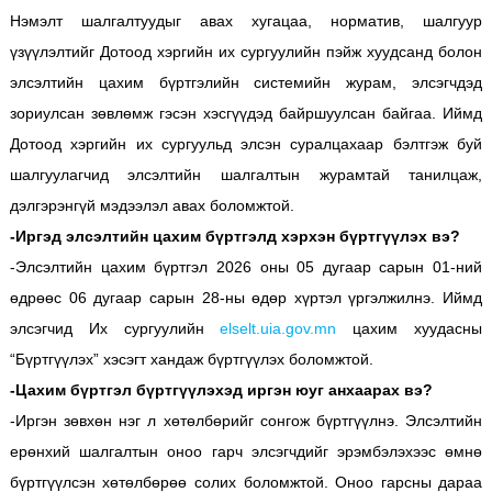
Нэмэлт шалгалтуудыг авах хугацаа, норматив, шалгуур
үзүүлэлтийг Дотоод хэргийн их сургуулийн пэйж хуудсанд болон
элсэлтийн цахим бүртгэлийн системийн журам, элсэгчдэд
зориулсан зөвлөмж гэсэн хэсгүүдэд байршуулсан байгаа. Иймд
Дотоод хэргийн их сургуульд элсэн суралцахаар бэлтгэж буй
шалгуулагчид элсэлтийн шалгалтын журамтай танилцаж,
дэлгэрэнгүй мэдээлэл авах боломжтой.
-Иргэд элсэлтийн цахим бүртгэлд хэрхэн бүртгүүлэх вэ?
-Элсэлтийн цахим бүртгэл 2026 оны 05 дугаар сарын 01-ний
өдрөөс 06 дугаар сарын 28-ны өдөр хүртэл үргэлжилнэ. Иймд
элсэгчид Их сургуулийн
elselt.uia.gov.mn
цахим хуудасны
“Бүртгүүлэх” хэсэгт хандаж бүртгүүлэх боломжтой.
-Цахим бүртгэл бүртгүүлэхэд иргэн юуг анхаарах вэ?
-Иргэн зөвхөн нэг л хөтөлбөрийг сонгож бүртгүүлнэ. Элсэлтийн
ерөнхий шалгалтын оноо гарч элсэгчдийг эрэмбэлэхээс өмнө
бүртгүүлсэн хөтөлбөрөө солих боломжтой. Оноо гарсны дараа