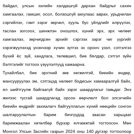
байдал, улсын хилийн халдашгүй дархан байдлыг сахин
хамгаалах, гамшиг, осол, болзошгүй аюулаас аврах, урьдчилан
сэргийлэх, гэмт хэрэг зөрчил, хууль бус үйлдлийг илрүүлэх,
таслан зогсоох, шинжлэн оношлох, хүний эрх, эрх чөлөөг
хамгаалах, зөрчигдсөн эрхийг сэргээх зэрэг чиг үүргийг
хэрэгжүүлэхэд үнэнчээр хүчин зүтгэх эх оронч үзэл, сэтгэлгээ
бүхий ёс зүй, хандлага, төлөвшил, бие бялдар, сэтгэл зүйн
бэлтгэлийг тогтоох үзүүлэлтүүд хамаарна.
Тухайлбал, бие эрхтний зөв хөгжилтэй, биеийн өндөр,
мансууруулах эм, сэтгэцэд нөлөөт бодисын хамааралгүй байх,
ял шийтгүүлж байгаагүй байх зэрэг шаардлагыг тавьдаг. Энэ
жилээс тусгай шаардлагад орсон өөрчлөлт бол элсэгчийн
биеийн өндрийг захиалагч байгууллагын хүний нөөцийн сонгон
шалгаруулалтын барим бичгүүдэд заасан харьцааг
баримжаалан хөтөлбөр бүрээр ялгамжтай тогтоосон. Мөн
Монгол Улсын Засгийн газрын 2024 оны 140 дүгээр тогтоолоор