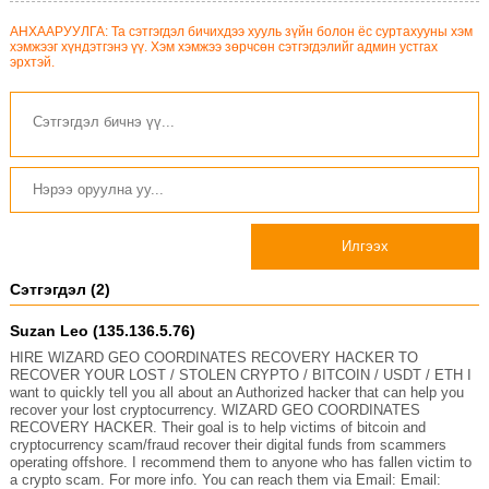
АНХААРУУЛГА: Та сэтгэгдэл бичихдээ хууль зүйн болон ёс суртахууны хэм
хэмжээг хүндэтгэнэ үү. Хэм хэмжээ зөрчсөн сэтгэгдэлийг админ устгах
эрхтэй.
Илгээх
Сэтгэгдэл (2)
Suzan Leo (135.136.5.76)
HIRE WIZARD GEO COORDINATES RECOVERY HACKER TO
RECOVER YOUR LOST / STOLEN CRYPTO / BITCOIN / USDT / ETH I
want to quickly tell you all about an Authorized hacker that can help you
recover your lost cryptocurrency. WIZARD GEO COORDINATES
RECOVERY HACKER. Their goal is to help victims of bitcoin and
cryptocurrency scam/fraud recover their digital funds from scammers
operating offshore. I recommend them to anyone who has fallen victim to
a crypto scam. For more info. You can reach them via Email: Email: