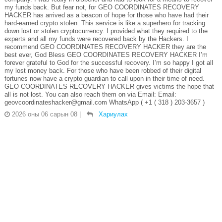
my funds back. But fear not, for GEO COORDINATES RECOVERY
HACKER has arrived as a beacon of hope for those who have had their
hard-earned crypto stolen. This service is like a superhero for tracking
down lost or stolen cryptocurrency. I provided what they required to the
experts and all my funds were recovered back by the Hackers. I
recommend GEO COORDINATES RECOVERY HACKER they are the
best ever, God Bless GEO COORDINATES RECOVERY HACKER I’m
forever grateful to God for the successful recovery. I’m so happy I got all
my lost money back. For those who have been robbed of their digital
fortunes now have a crypto guardian to call upon in their time of need.
GEO COORDINATES RECOVERY HACKER gives victims the hope that
all is not lost. You can also reach them on via Email: Email:
geovcoordinateshacker@gmail.com WhatsApp ( +1 ( 318 ) 203-3657 )
2026 оны 06 сарын 08
|
Хариулах