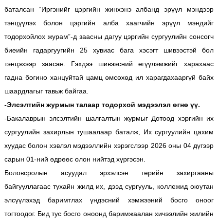
баталсан “Иргэнийг цэргийн жинхэнэ албанд эрүүл мэндээр
тэнцүүлэх болон цэргийн алба хаагчийн эрүүл мэндийг
тодорхойлох журам”-д заасны дагуу цэргийн сургуулийн сонсогч
биеийн гадаргуугийн 25 хувиас бага хэсэгт шивээстэй бол
тэнцэхээр заасан. Гэхдээ шивээсний өгүүлэмжийг харахаас
гадна богино ханцуйтай цамц өмсөхөд ил харагдахааргүй байх
шаардлагыг тавьж байгаа.
-Элсэлтийн журмын талаар тодорхой мэдээлэл өгнө үү.
-Бакалаврын элсэлтийн шалгалтын журмыг Дотоод хэргийн их
сургуулийн захирлын тушаалаар баталж, Их сургуулийн цахим
хуудас болон хэвлэл мэдээллийн хэрэгслээр 2026 оны 04 дүгээр
сарын 01-ний өдрөөс олон нийтэд хүргэсэн.
Боловсролын асуудал эрхэлсэн төрийн захиргааны
байгууллагаас тухайн жилд их, дээд сургууль, коллежид оюутан
элсүүлэхэд баримтлах үндэсний хэмжээний босго оноог
тогтоодог. Бид тус босго оноонд баримжаалан хичээлийн жилийн