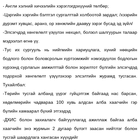
- Aнгли хэлний хичээлийн хэрэглэгдэхүүний төлбөр;
-Цэргийн хэргийн бэлтгэл сургалттай холбоотой зардал; /хээрийн
дүрэмт хувцас, аранз, ор хөнжлийн даавуу зэрэг бусад эд зүйл/
-Элсэгчдэд хөнгөлөлт үзүүлэх нөхцөл, болзол шалгуурын талаар
мэдээлэл өгнө үү.
-Тус их сургууль нь нийгмийн хариуцлага, хүний нөөцийн
бодлого болон боловсролын хүртээмжийг нэмэгдүүлэх бодлогын
хүрээнд сурлагын амжилттай болон зорилтот бүлгийн элсэгчдэд
тодорхой хөнгөлөлт үзүүлэхээр элсэлтийн журамд тусгасан.
Тухайлбал:
-Төрийн тусгай албанд үүрэг гүйцэтгэж байгаад нас барсан,
хөдөлмөрийн чадвараа 100 хувь алдсан алба хаагчийн гэр
бүлийн хамаарал бүхий этгээдэд
-ДХИС болон захиалагч байгууллагад ажиллаж байгаа алба
хаагчийн энэ журмын 2 дугаар бүлэгт заасан нийтлэг болон
тусгай шаардлага хангасан хүүхдийг