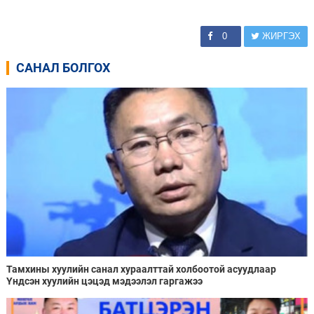
0
ЖИРГЭХ
САНАЛ БОЛГОХ
Тамхины хуулийн санал хураалттай холбоотой асуудлаар
Үндсэн хуулийн цэцэд мэдээлэл гаргажээ