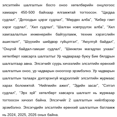
элсэлтийн шалгалтын босго оноо хөтөлбөрийн онцлогоос
хамаарч 450-500 байхаар ялгамжтай тогтоосон. “Цагдаа
судлал”, “Дотоодын цэрэг судлал”, “Мөрдөх алба”, “Кибер гэмт
хэрэг судлал”, “Хил судлал”, “Шалган нэвтрүүлэх алба”, “Хил
хамгаалалтын инженерийн байгууламж, техник хэрэгслийн
ашиглалт”, “Шүүхийн шийдвэр гүйцэтгэл”, “Аюулгүй байдал”,
“Онцгой байдал-гамшиг судлал”, “Шинжлэн магадлах ухаан”
хөтөлбөрт хавсарга шалгалтыг Ур чадвараар буюу Бие бялдрын
шалгалтаар авна. Элсэгчийг суурь хичээлийн элсэлтийн ерөнхий
шалгалтын оноо, ур чадварын оноогоор эрэмбэлнэ. Ур чадварын
шалгалтын талаарх дэлгэрэнгүй мэдээллийг элсэлтийн журмаас
харах боломжтой. “Нийгмийн ажил”, “Эдийн засаг”, “Сэтгэл
судлал”, “Эрх зүй” хөтөлбөрт хавсарга шалгалт нь журмаар
тогтоосон хичээл байна. Элсэгчийг 2 шалгалтын нийлбэрээр
эрэмбэлнэ. Элсэгчдийн элсэлтийн ерөнхий шалгалтын батламж
нь 2024, 2025, 2026 оных байна.