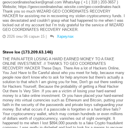
geovcoordinateshacker@gmail.com WhatsApp ( +1 ( 318 ) 203-3657 )
Website; https://geovcoordinateshac.wixsite.com/geo-coordinates-hack
Thank you so much WIZARD GEO COORDINATES RECOVERY
HACKER for assisting me in recovering my stolen cryptocurrency funds. I
was devastated and couldn’t grasp what had happened to me when I was
locked out of my account but I’m truly grateful for the service of WIZARD
GEO COORDINATES RECOVERY HACKER.
2026 оны 06 сарын 15
|
Хариулах
Steve Ice (173.209.63.146)
THE PAIN AFTER LOSING A HARD EARNED MONEY TO A FAKE
ONLINE INVESTMENT. // THANKS TO GEO COORDINATES
RECOVERY HACKER These Days. There Are a lot of Hackers Online,
You Just Have to Be Careful about who you meet for help, because many
people now don't know who to ask for help anymore but there's actually a
solution to that which I am giving you for free, Don't go out there seeking
for Hackers Yourself, Because the probability of getting a Real Hacker
Out there Is Very Slim .If you are a victim of losing your hard earned
money to a fake online investment. Or you have placed your hard-earned
money into virtual currencies such as Ethereum and Bitcoin, putting your
faith in the security of the passwords and private keys safeguarding your
money. But what occurs if a passcode is forgotten or a hard drive fails?
Your cryptocurrency wallet, which may contain hundreds or even millions
of dollars worth of cryptocurrency, vanishes out of sight overnight. It
happened to me when I lost $894,000 pounds to a fake Crypto fraudulent
company. I was really in disbelief and had to look for a means to recover