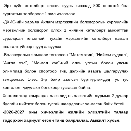
-Эрх зүйн хөтөлбөрт элсэгч суурь хичээлд 800 оноотой бол
сургалтын төлбөрөөс 1 жил чөлөөлөх
-ДХИС-ийн харъяа Ахлагч мэргэжлийн боловсролын сургуулийн
мэргэжлийн боловсрол олгох 1 жилийн хөтөлбөрт амжилттай
суралцсан төгсөгчийг тухайн мэргэжлийн хөтөлбөрт нэмэлт
шалгалтгүйгээр шууд элсүүлэх
-Боловсролын яамнаас тогтоосон “Математик”, “Нийгэм судлал”,
“Англи хэл”, “Монгол хэл”-ний олон улсын болон улсын
олимпиад болон спортоор тив, дэлхийн аварга шалгаруулах
тэмцээнээс 1-ээс 3-р байр эзэлсэн бүртгүүлэгчдэд тус тус
хөнгөлөлт үзүүлэхж болохоор тусгасан байна.
Хөнгөлөлтөд хамрагдах элсэгчид нь элсэлтийн журмын 2 дугаар
бүлгийн нийтлэг болон тусгай шаардлагыг хангасан байх ёстой.
-2026-2027 оны хичээлийн жилийн элсэлтийн талаар
тодорхой хариулт өгсөн танд баярлалаа. Амжилт хүсье.