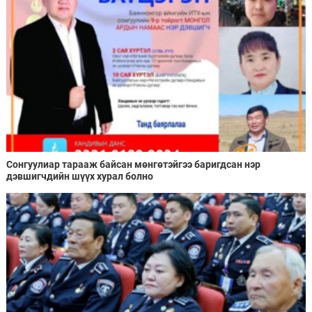
Сонгуулиар тарааж байсан мөнгөтэйгээ баригдсан нэр
дэвшигчдийн шүүх хурал болно