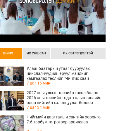
ШИНЭ
ИХ УНШСАН
ИХ СЭТГЭГДЭЛТЭЙ
Улаанбаатарын утааг бууруулах,
нийслэлчүүдийн эрүүл мэндийг
хамгаалах төслийг “Чингис хаан
7 цаг 16 мин
баялгийн сан нэгдэл” ХХК-тай хамтран
хэрэгжүүлнэ
2027 оны улсын төсвийн төсөл болон
2026 оны төсвийн тодотголын төслийн
олон нийтийн хэлэлцүүлэг боллоо
7 цаг 34 мин
Нийгмийн даатгалын сангийн хөрөнгө
7.6 тэрбум төгрөгөөр арвижлаа