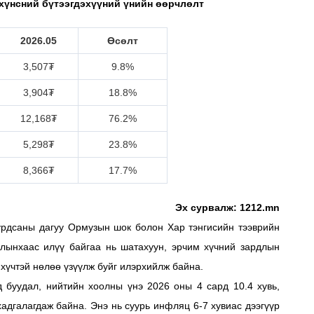
хүнсний бүтээгдэхүүний үнийн өөрчлөлт
2026.05
Өсөлт
3,507₮
9.8%
3,904₮
18.8%
12,168₮
76.2%
5,298₮
23.8%
8,366₮
17.7%
Эх сурвалж: 1212.mn
урдсаны дагуу Ормузын шок болон Хар тэнгисийн тээврийн
илынхаас илүү байгаа нь шатахуун, эрчим хүчний зардлын
хүчтэй нөлөө үзүүлж буйг илэрхийлж байна.
д буудал, нийтийн хоолны үнэ 2026 оны 4 сард 10.4 хувь,
адгалагдаж байна. Энэ нь суурь инфляц 6-7 хувиас дээгүүр