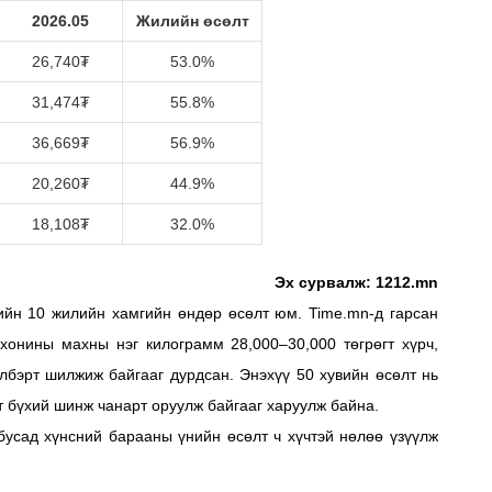
2026.05
Жилийн өсөлт
26,740₮
53.0%
31,474₮
55.8%
36,669₮
56.9%
20,260₮
44.9%
18,108₮
32.0%
Эх сурвалж: 1212.mn
ийн 10 жилийн хамгийн өндөр өсөлт юм. Time.mn-д гарсан
 хонины махны нэг килограмм 28,000–30,000 төгрөгт хүрч,
элбэрт шилжиж байгааг дурдсан. Энэхүү 50 хувийн өсөлт нь
 бүхий шинж чанарт оруулж байгааг харуулж байна.
усад хүнсний барааны үнийн өсөлт ч хүчтэй нөлөө үзүүлж