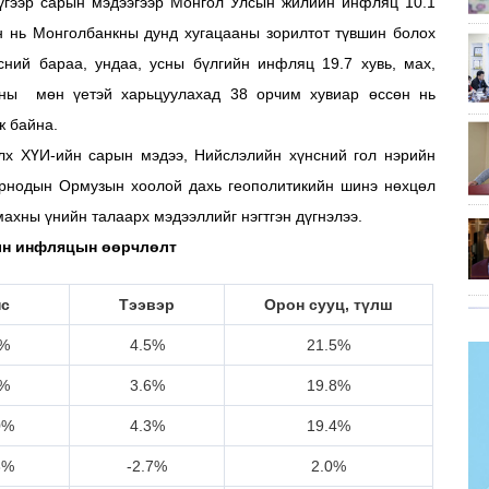
дүгээр сарын мэдээгээр Монгол Улсын жилийн инфляц 10.1
өн нь Монголбанкны дунд хугацааны зорилтот түвшин болох
сний бараа, ундаа, усны бүлгийн инфляц 19.7 хувь, мах,
оны мөн үетэй харьцуулахад 38 орчим хувиар өссөн нь
ж байна.
элх ХҮИ-ийн сарын мэдээ, Нийслэлийн хүнсний гол нэрийн
орнодын Ормузын хоолой дахь геополитикийн шинэ нөхцөл
ахны үнийн талаарх мэдээллийг нэгтгэн дүгнэлээ.
ын инфляцын өөрчлөлт
нс
Тээвэр
Орон сууц, түлш
6%
4.5%
21.5%
9%
3.6%
19.8%
0%
4.3%
19.4%
3%
-2.7%
2.0%