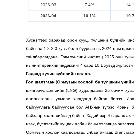
2026-03
7.4%
14.
2026-04
10.1%
19.
Хүснэгтээс харахад орон сууц, түлшний бүлгийн и
байснаа 1.3-2.0 хувь болж буурсан нь 2024 оны цах
тайлбарлагдана. Гэвч хүнсний инфляц 2025 оны зуны 
нь нийт ерөнхий индексийг 4 сард 10.1 хувьд хүргэсэн
Гадаад хүчин зүйлсийн нөлөө:
Гол шалтгаан (Ормузын хоолой ба түлшний үнийн
шингэрүүлсэн хийн (LNG) худалдааны 25 орчим хув
ажиллагааны улмаас хаагдаад байгаа билээ. Ир
байгууллага байгуулсан бол АНУ-ын зүгээс Ираны б
байхаар хаалт хийгээд байна. Хэдийгээр 4 сараас эхэл
нээх, бүслэлтийг цуцлах албан ёсны хэлэлцээ эцэслээ
Ормузын хоолой хаагдсанаас улбаатайгаар Brent мар