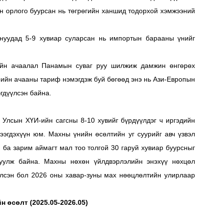
н орлого буурсан нь төгрөгийн ханшид тодорхой хэмжээний
нуудад 5-9 хувиар суларсан нь импортын барааны үнийг
ийн ачаалал Панамын суваг руу шилжиж дамжин өнгөрөх
врийн ачааны тариф нэмэгдэж буй бөгөөд энэ нь Ази-Европын
гдүүлсэн байна.
Улсын ХҮИ-ийн сагсны 8-10 хувийг бүрдүүлдэг ч иргэдийн
ээгдэхүүн юм. Махны үнийн өсөлтийн уг суурийг авч үзвэл
 ба зарим аймагт мал тоо толгой 30 гаруй хувиар буурсныг
уулж байна. Махны нөхөн үйлдвэрлэлийн энэхүү нөхцөл
элсэн бол 2026 оны хавар-зуны мах нөөцлөлтийн улирлаар
 өсөлт (2025.05-2026.05)