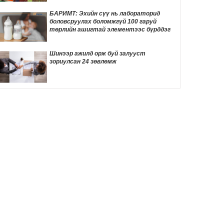
ТОМООХОН маргаан дагуулж эхлэв
13 цаг 46 мин
БАРИМТ: Эхийн сүү нь лабораторид
боловсруулах боломжгүй 100 гаруй
ДҮН ШИНЖИЛГЭЭ: Америк- Хятадын
төрлийн ашигтай элементээс бүрддэг
эмзэг харилцаа
13 цаг 57 мин
Шинээр ажилд орж буй залууст
зориулсан 24 зөвлөмж
Д.Трамп төрөлхийн иргэншлийг дахин
хязгаарлахыг оролдлоо
14 цаг 7 мин
Монелийн гудамжны авто замыг
өнөөдрөөс хааж, засварлана
14 цаг 38 мин
Даян аварга Б.Орхонбаярын тухай 24
баримт
14 цаг 42 мин
"Дөчин жилийн дараа өөрийн гэсэн
байртай боллоо"
14 цаг 59 мин