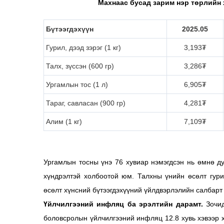
Махнаас бусад зарим нэр төрлийн 
Бүтээгдэхүүн
2025.05
Гурил, дээд зэрэг (1 кг)
3,193₮
Талх, зүссэн (600 гр)
3,286₮
Ургамлын тос (1 л)
6,905₮
Тараг, савласан (900 гр)
4,281₮
Алим (1 кг)
7,109₮
Ургамлын тосны үнэ 76 хувиар нэмэгдсэн нь өмнө д
хүндрэлтэй холбоотой юм. Талхны үнийн өсөлт гур
өсөлт хүнсний бүтээгдэхүүний үйлдвэрлэлийн салбарт 
Үйлчилгээний инфляц ба эрэлтийн дарамт.
Зочи
боловсролын үйлчилгээний инфляц 12.8 хувь хэвээр х