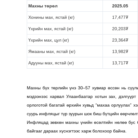
Махны төрөл
2025.05
Хонины мах, ястай (кг)
17,477₮
Үхрийн мах, ястай (кг)
20,203₮
Үхрийн мах, цул (кг)
23,364₮
Ямааны мах, ястай (кг)
13,982₮
Адууны мах, ястай (кг)
13,717₮
Махны бүх төрлийн үнэ 30–57 хувиар өссөн нь сүүл
мэдээнээс харвал Улаанбаатар хотын зах, дэлгүүрт
орлоготой багатай өрхийн хувьд “махаа орлуулах” х
суурь инфляцыг түр зуурын шок биш бүтцийн өөрчлөлт
Инфляцад зөвхөн махны үнийн өсөлтийн нөлөө бус б
байгааг дараах хүснэгтээс харж болохоор байна.