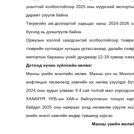
уналттай холбоотойгоор 2025 оны нүүрсний экспорты
дарамт үзүүлж байна.
Төгрөгийн ам.доллартой харьцах ханш 2024-2026 о
бүхэлд нь дээшлүүлж байна.
Ормузын хоолой хаагдсантай холбоотойгоор тээвр
тээврийн хүлээгдэх хугацаа уртассанаар, далайн тээ
импортын барааны үнийг дунджаар 12-18 хувиар нэмэ
Дотоод хүчин зүйлсийн нөлөө:
Махны үнийн өсөлтийн нөлөө. Махны үнэ нь Монгол 
инфляцын төсөөлөлд хамгийн их нөлөө үзүүлдэг бүт
2024 оны зудын улмаас 9.4 сая толгой мал хорогдсон
ХХААХҮЯ, НҮБ-ын ХАА-н байгууллагын тооцоо хар
байдал 2025 оны намраас үнэд нөлөөгөө үзүүлж эх
үнийн өсөлт хамгийн өндөр түвшинд хүрсэн.
Махны үнийн жилийн