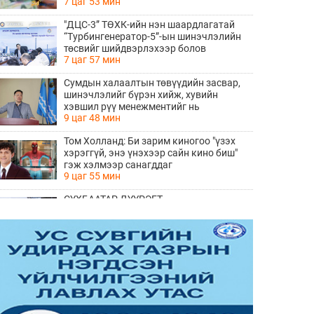
7 цаг 53 мин
"ДЦС-3” ТӨХК-ийн нэн шаардлагатай
“Турбингенератор-5”-ын шинэчлэлийн
төсвийг шийдвэрлэхээр болов
7 цаг 57 мин
Сумдын халаалтын төвүүдийн засвар,
шинэчлэлийг бүрэн хийж, хувийн
хэвшил рүү менежментийг нь
9 цаг 48 мин
шилжүүлсэн гэдгийг онцоллоо
Том Холланд: Би зарим киногоо "үзэх
хэрэггүй, энэ үнэхээр сайн кино биш"
гэж хэлмээр санагддаг
9 цаг 55 мин
СҮХБААТАР ДҮҮРЭГТ
ҮЙЛДВЭРЛЭВ-2026" ҮЗЭСГЭЛЭН
ҮРГЭЛЖИЛЖ БАЙНА
11 цаг 53 мин
Ирэх 10 хоногийн цаг агаарын
урьдчилсан төлөв
12 цаг 0 мин