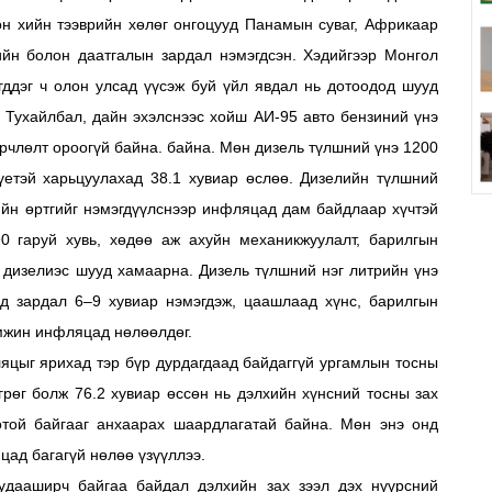
он хийн тээврийн хөлөг онгоцууд Панамын суваг, Африкаар
ийн болон даатгалын зардал нэмэгдсэн. Хэдийгээр Монгол
ддэг ч олон улсад үүсэж буй үйл явдал нь дотоодод шууд
 Тухайлбал, дайн эхэлснээс хойш АИ-95 авто бензиний үнэ
өрчлөлт ороогүй байна. байна. Мөн дизель түлшний үнэ 1200
 үетэй харьцуулахад 38.1 хувиар өслөө. Дизелийн түлшний
ийн өртгийг нэмэгдүүлснээр инфляцад дам байдлаар хүчтэй
0 гаруй хувь, хөдөө аж ахуйн механикжуулалт, барилгын
 дизелиэс шууд хамаарна. Дизель түлшний нэг литрийн үнэ
амд зардал 6–9 хувиар нэмэгдэж, цаашлаад хүнс, барилгын
мжин инфляцад нөлөөлдөг.
яцыг ярихад тэр бүр дурдагдаад байдаггүй ургамлын тосны
грөг болж 76.2 хувиар өссөн нь дэлхийн хүнсний тосны зах
отой байгааг анхаарах шаардлагатай байна. Мөн энэ онд
цад багагүй нөлөө үзүүллээ.
удааширч байгаа байдал дэлхийн зах зээл дэх нүүрсний