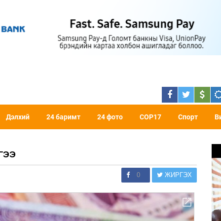
Дэлхий
24 баримт
24 фото
COP17
Спорт
В
ГЭЭ
0
ЖИРГЭХ