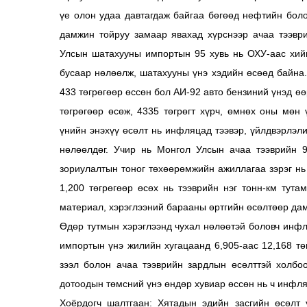
үе олон удаа давтагдаж байгаа бөгөөд нефтийн бол
дамжин тойруу замаар явахад хүрснээр ачаа тээвр
Улсын шатахууны импортын 95 хувь нь ОХУ-аас хийг
бусаар нөлөөлж, шатахууны үнэ хэдийн өсөөд байна.
433 төгрөгөөр өссөн бол АИ-92 авто бензиний үнэд ө
төгрөгөөр өсөж, 4335 төгрөгт хүрч, өмнөх оны мөн
үнийн энэхүү өсөлт нь инфляцад тээвэр, үйлдвэрлэл
нөлөөлдөг. Учир нь Монгол Улсын ачаа тээврийн 9
зориулалтын тоног төхөөрөмжийн ажиллагаа зэрэг нь
1,200 төгрөгөөр өсөх нь тээврийн нэг тонн-км тут
материал, хэрэглээний барааны өртгийн өсөлтөөр да
Өдөр тутмын хэрэглээнд чухал нөлөөтэй боловч инфл
импортын үнэ жилийн хугацаанд 6,905-аас 12,168 тө
зээл болон ачаа тээврийн зардлын өсөлттэй холбо
дотоодын төмсний үнэ өндөр хувиар өссөн нь ч инфля
Хоёрдогч шалтгаан: Хятадын эдийн засгийн өсөлт 