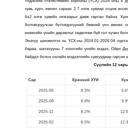
Үндэсний статистикийн хорооны (ҮСХ) 2026 оны 4 
хувь хүрч, өмнөх сараас 2.7 нэгж хувиар огцом өсс
6±2 нэгж хувийн хязгаарыг давж гарсан байна. Хүн
боловсруулсан бүтээгдэхүүний бөөний үнэ өмнөх 
өнөөгийн үнийн дарамтыг хөдөлгөж буй гол хүчин бол
Энэхүү шинжилгээ нь ҮСХ-ны 2024.01-2026.04 хүрт
бараа, шатахууны 7 хоногийн үнийн мэдээ, Ойрх Д
байдал болон онлайн мэдээллийн сувгуудаар гарсан м
Сүүлийн 12 сар
Сар
Ерөнхий ХҮИ
Хү
2025-05
8.3%
5.
2025-08
8.8%
9.
2025-11
8.2%
12.
2026-02
6.5%
12.