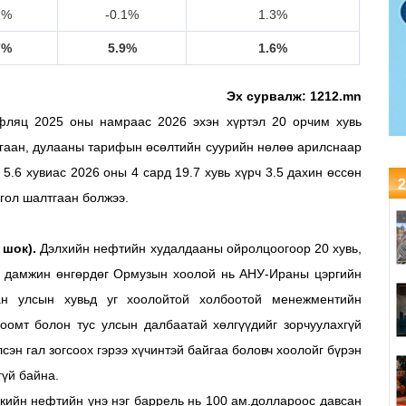
1%
-0.1%
1.3%
7%
5.9%
1.6%
Эх сурвалж: 1212.mn
нфляц 2025 оны намраас 2026 эхэн хүртэл 20 орчим хувь
илгаан, дулааны тарифын өсөлтийн суурийн нөлөө арилснаар
5.6 хувиас 2026 оны 4 сард 19.7 хувь хүрч 3.5 дахин өссөн
2
 гол шалтгаан болжээ.
 шок).
Дэлхийн нефтийн худалдааны ойролцоогоор 20 хувь,
ь дамжин өнгөрдөг Ормузын хоолой нь АНУ-Ираны цэргийн
ан улсын хувьд уг хоолойтой холбоотой менежментийн
оомт болон тус улсын далбаатай хөлгүүдийг зорчуулахгүй
сэн гал зогсоох гэрээ хүчинтэй байгаа боловч хоолойг бүрэн
гүй байна.
кийн нефтийн үнэ нэг баррель нь 100 ам.доллароос давсан