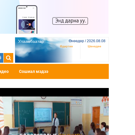
Улаанбаатар
Өнөөдөр / 2026.08.08
Өдөртөө
Шөнөдөө
идео
Сошиал мэдээ