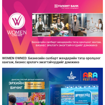
WOMEN OWNED: Бизнесийн салбарт жендерийн тэгш оролцоог
хангаж, бизнес эрхлэгч эмэгтэйчүүдийг дэмжинэ