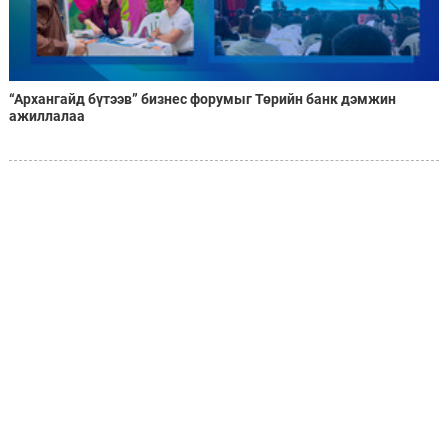
“Архангайд бүтээв” бизнес форумыг Төрийн банк дэмжин
ажиллалаа