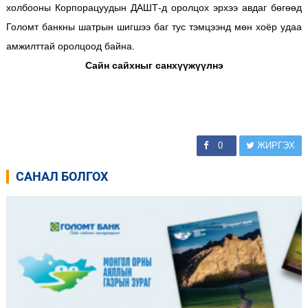
холбооны Корпорацуудын ДАШТ-д оролцох эрхээ авдаг бөгөөд
Голомт банкны шатрын шигшээ баг тус тэмцээнд мөн хоёр удаа
амжилттай оролцоод байна.
Сайн сайхныг санхүүжүүлнэ
0
ЖИРГЭХ
САНАЛ БОЛГОХ