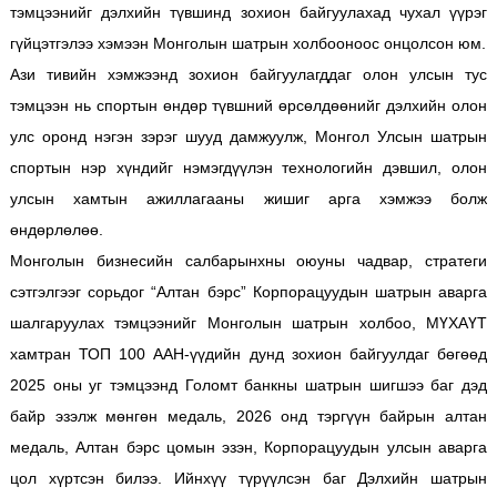
тэмцээнийг дэлхийн түвшинд зохион байгуулахад чухал үүрэг
гүйцэтгэлээ хэмээн Монголын шатрын холбооноос онцолсон юм.
Ази тивийн хэмжээнд зохион байгуулагддаг олон улсын тус
тэмцээн нь спортын өндөр түвшний өрсөлдөөнийг дэлхийн олон
улс оронд нэгэн зэрэг шууд дамжуулж, Монгол Улсын шатрын
спортын нэр хүндийг нэмэгдүүлэн технологийн дэвшил, олон
улсын хамтын ажиллагааны жишиг арга хэмжээ болж
өндөрлөлөө.
Монголын бизнесийн салбарынхны оюуны чадвар, стратеги
сэтгэлгээг сорьдог “Алтан бэрс” Корпорацуудын шатрын аварга
шалгаруулах тэмцээнийг Монголын шатрын холбоо, МҮХАҮТ
хамтран ТОП 100 ААН-үүдийн дунд зохион байгуулдаг бөгөөд
2025 оны уг тэмцээнд Голомт банкны шатрын шигшээ баг дэд
байр эзэлж мөнгөн медаль, 2026 онд тэргүүн байрын алтан
медаль, Алтан бэрс цомын эзэн, Корпорацуудын улсын аварга
цол хүртсэн билээ. Ийнхүү түрүүлсэн баг Дэлхийн шатрын