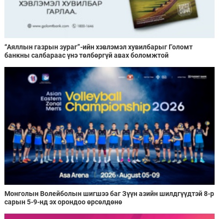
“Аяллын газрын зураг”-ийн хэвлэмэл хувилбарыг Голомт
банкны салбараас үнэ төлбөргүй авах боломжтой
Монголын Волейболын шигшээ баг Зүүн азийн шилдгүүдтэй 8-р
сарын 5-9-нд эх орондоо өрсөлдөнө