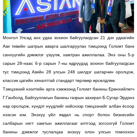
Монгол Улсад анх удаа зохион байгуулагдсан 21 дэх удаагийн
Ази тивийн шатрын аварга шалгаруулах тэмцээнд Голомт банк
санхүүгийн дэмжлэг үзүүлж, хамтран ажиллалаа. Энэ оны 5-р
сарын 28-наас 6-р сарын 7-ны өдрүүдэд зохион байгуулагдсан
тус тэмцээнд Азийн 28 улсын 248 шилдэг шатарчин оролцож,
классик цагийн хяналттай стандарт төрлөөр өрсөлдлөө.
Тэмцээний нээлтийн арга хэмжээнд Голомт банкны Ерөнхийлөгч
Г.Ганболд, Байгууллагын банкны газрын захирал Б.Сугар-Эрдэнэ
нар оролцож, хүндэт нүүдлийг хийснээр тэмцээнийг албан ёсоор
нээсэн юм. Энэхүү үйл явдал нь спорт болон бизнесийн
салбарын нягт хамтын ажиллагааг илтгээд зогсохгүй Голомт
банкны дэмжлэг туслалцаа энэхүү олон улсын томоохон