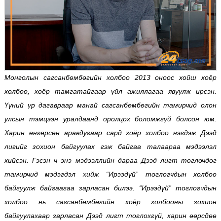
Монголын сагсанбөмбөгийн холбоо 2013 оноос хойш хоёр
холбоо, хоёр тамгатайгаар үйл ажиллагаа явуулж ирсэн.
Үүний үр дагавраар манай сагсанбөмбөгийн тамирчид олон
улсын тэмцээн уралдаанд оролцох боломжгүй болсон юм.
Харин өнгөрсөн аравдугаар сард хоёр холбоо нэгдэж Дээд
лигийг зохион байгуулах гэж байгаа талаараа мэдээлэл
хийсэн. Гэсэн ч энэ мэдээллийн дараа Дээд лигт тоглочдог
тамирчид мэдэгдэл хийж “Ирээдүй” тоглогчдын холбоо
байгуулж байгаагаа зарласан билээ. “Ирээдүй” тоглогчдын
холбоо нь сагсанбөмбөгийн хоёр холбооны зохион
байгуулахаар зарласан Дээд лигт тоглохгүй, харин өөрсдөө