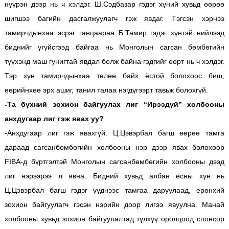
нүүрэн дээр нь ч хэлдэг. Ш.Сэдбазар гэдэг хүний хувьд өөрөө
шигшээ багийн дасгалжуулагч гэж явдаг. Тэгсэн хэрнээ
тамирчдынхаа эсрэг ганцаараа Б.Тамир гэдэг хүнтэй нийлээд
биднийг үгүйсгээд байгаа нь Монголын сагсан бөмбөгийн
түүхэнд маш гунигтай явдал болж байна гэдгийг өөрт нь ч хэлдэг.
Тэр хүн тамирчдынхаа төлөө байх ёстой болохоос биш,
өөрийнхөө эрх ашиг, танил талаа нэгдүгээрт тавьж болохгүй.
-Та бүхний зохион байгуулах лиг “Ирээдүй” холбооны
анхдугаар лиг гэж явах уу?
-Анхдугаар лиг гэж явахгүй. Ц.Цэвэрбал багш өөрөө тамга
дараад сагсанбөмбөгийн холбооны нэр дээр явах болохоор
FIBA-д бүртгэлтэй Монголын сагсанбөмбөгийн холбооны дээд
лиг нэрээрээ л явна. Бидний хувьд албан ёсны хүн нь
Ц.Цэвэрбал багш гэдэг үүднээс тамгаа даруулаад, ерөнхий
зохион байгуулагч гэсэн нэрийн доор лигээ явуулна. Манай
холбооны хувьд зохион байгуулалтад түлхүү оролцоод спонсор