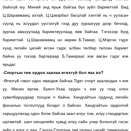
байхгүй юу. Миний энд ярьж байгаа бүх зүйл баримттай. Бид
Ц.Шаравжамц ахтай, Ц.Цэвэрбал багштай хэнтэй нь ч уулзсан
сүүлд нь асуудал үүсгэхгүй гээд дуу хураагуур дээр бичээд,
зургаа авахуулаад баримтжуулаад явж байгаа. Тэгэхээр бүгд
баримттай. Ц.Шарамжамц ах өөрөө Б.Тамир, Ц.Мэргэн гэдэг
хүнд лигийн цагийг өгсөн гэдэг, албан төлбөр төлсөн баримт
байна уу гэхээр бартераар Б.Тамираас юм авсан гэдэг юм
ярьдаг.
-Спортын төв ордон заалаа өгөхгүй бол яах вэ?
-Өгөхгүй гэвэл одоо явагдаж байгаа Tiger спорт зааландаа ч юм
уу, Мөсөн өргөө, Буянт-Ухаа ордон ч юм уу гээд олон
хувилбаруудаар тооцож л байна. Хандгайтын ордонд лигийн
финалын тоглолтууд болдог л байсан. Хандгайтын ордонтой
харьцуулахад одоо болж байгаа заал илүү том, илүү стандартын
шугамтай, шал нөхцөлийн хувьд илүү сайн учир болохгүй гэсэн
зүйл ч алга л даа. Гэхдээ Спортын төв ордны цагийг тамирчдын