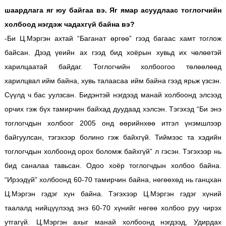
шаардлага яг юу байгаа вэ. Яг ямар асуудлаас тоглогчийн
холбоод нэгдэж чадахгүй байна вэ?
-Би Ц.Мэргэн ахтай “Баганат өргөө” гээд багаас хамт тоглож
байсан. Дээд үеийн ах гээд бид хоёрын хувьд их чөлөөтэй
харилцаатай байдаг. Тоглогчийн холбоогоо төлөөлөөд
харилцвал ийм байна, хувь талаасаа ийм байна гээд ярьж үзсэн.
Сүүлд ч бас уулзсан. Бидэнтэй нэгдээд манай холбоонд элсээд
орчих гэж бүх тамирчин байхад дуудаад хэлсэн. Тэгэхэд “Би энэ
тоглогчдын холбоог 2005 онд өөрийнхөө итгэл үнэмшлээр
байгуулсан, тэгэхээр болино гэж байхгүй. Тиймээс та хэдийн
тоглогчдын холбоонд орох боломж байхгүй” л гэсэн. Тэгэхээр нь
бид саналаа тавьсан. Одоо хоёр тоглогчдын холбоо байна.
“Ирээдүй” холбоонд 60-70 тамирчин байна, нөгөөхөд нь ганцхан
Ц.Мэргэн гэдэг хүн байна. Тэгэхээр Ц.Мэргэн гэдэг хүний
таалалд нийцүүлээд энэ 60-70 хүнийг нөгөө холбоо руу чирэх
утгагүй. Ц.Мэргэн ахыг манай холбоонд нэгдээд, Удирдах