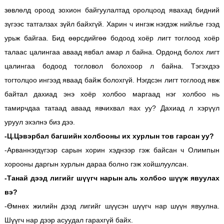
зөвлөлд ороод зохион байгуулалтад оролцоод явахад бидний
зүгээс татгалзах зүйл байхгүй. Харин ч ингэж нэгдэж нийлье гээд
урьж байгаа. Бид өөрсдийгөө бодоод хоёр лигт тоглоод хоёр
талаас цалингаа аваад явбал амар л байна. Ордонд болох лигт
цалингаа бодоод тогловол болохоор л байна. Тэгэхдээ
тогтолцоо ингээд яваад байж болохгүй. Нэгдсэн лигт тоглоод явж
байтал дахиад энэ хоёр холбоо маргаад нэг холбоо нь
тамирчдаа татаад аваад явчихвал яах уу? Дахиад л хэрүүл
уруул эхэлнэ биз дээ.
-Ц.Цэвэрбал багшийн холбооны их хурлын тов гарсан уу?
-Арваннэгдүгээр сарын хорин хэднээр гэж байсан ч Олимпын
хорооны даргын хурлын дараа болно гэж хойшлуулсан.
-Танай дээд лигийг шүүгч нарын аль холбоо шүүж явуулах
вэ?
-Өмнөх жилийн дээд лигийг шүүсэн шүүгч нар шүүн явуулна.
Шүүгч нар дээр асуудал гарахгүй байх.