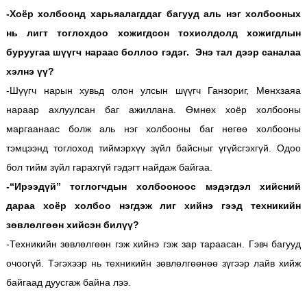
-Хоёр холбоонд харьяалагддаг багууд аль нэг холбооных
нь лигт тоглохдоо хожигдсон тохиолдолд хожигдлын
буруугаа шүүгч нараас боллоо гэдэг. Энэ тал дээр саналаа
хэлнэ үү?
-Шүүгч нарын хувьд олон улсын шүүгч Ганзориг, Мөнхзаяа
нараар ахлуулсан баг ажиллана. Өмнөх хоёр холбооны
маргаанаас болж аль нэг холбооны баг нөгөө холбооны
тэмцээнд тоглоход тиймэрхүү зүйл байсныг үгүйсгэхгүй. Одоо
бол тийм зүйл гарахгүй гэдэгт найдаж байгаа.
-“Ирээдүй” тоглогчдын холбооноос мэдэгдэл хийсний
дараа хоёр холбоо нэгдэж лиг хийнэ гээд техникийн
зөвлөлгөөн хийсэн билүү?
-Техникийн зөвлөлгөөн гэж хийнэ гэж зар тараасан. Гэвч багууд
очоогүй. Тэгэхээр нь техникийн зөвлөлгөөнөө зүгээр лайв хийж
байгаад дуусгаж байна лээ.