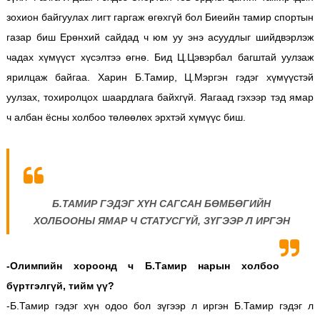
зохион байгуулах лигт гаргаж өгөхгүй бол Биеийн тамир спортын
газар биш Ерөнхий сайдад ч юм уу энэ асуудлыг шийдвэрлэж
чадах хүмүүст хүсэлтээ өгнө. Бид Ц.Цэвэрбал багштай уулзаж
ярилцаж байгаа. Харин Б.Тамир, Ц.Мэргэн гэдэг хүмүүстэй
уулзах, тохиролцох шаардлага байхгүй. Яагаад гэхээр тэд ямар
ч албан ёсны холбоо төлөөлөх эрхтэй хүмүүс биш.
Б.ТАМИР ГЭДЭГ ХҮН САГСАН БӨМБӨГИЙН
ХОЛБООНЫ ЯМАР Ч СТАТУСГҮЙ, ЗҮГЭЭР Л ИРГЭН
-Олимпийн хороонд ч Б.Тамир нарын холбоо
бүртгэлгүй, тийм үү?
-Б.Тамир гэдэг хүн одоо бол зүгээр л иргэн Б.Тамир гэдэг л