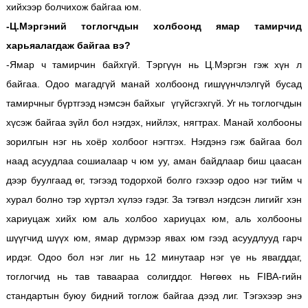
хийхээр болчихож байгаа юм.
-Ц.Мэргэний тоглогчдын холбоонд ямар тамирчид
харьяалагдаж байгаа вэ?
-Ямар ч тамирчин байхгүй. Тэргүүн нь Ц.Мэргэн гэж хүн л
байгаа. Одоо магадгүй манай холбоонд гишүүнчлэлгүй бусад
тамирчныг бүртгээд нэмсэн байхыг үгүйсгэхгүй. Уг нь тоглогчдын
хүсэж байгаа зүйл бол нэгдэх, нийлэх, нягтрах. Манай холбооны
зорилгын нэг нь хоёр холбоог нэгтгэх. Нэгдэнэ гэж байгаа бол
наад асуудлаа сошиалаар ч юм уу, аман байдлаар биш цаасан
дээр буулгаад өг, тэгээд тодорхой болго гэхээр одоо нэг тийм ч
хурал болно тэр хүртэл хүлээ гэдэг. За тэгвэл нэгдсэн лигийг хэн
хариуцаж хийх юм аль холбоо хариуцах юм, аль холбооны
шүүгчид шүүх юм, ямар дүрмээр явах юм гээд асуудлууд гарч
ирдэг. Одоо бол нэг лиг нь 12 минутаар нэг үе нь явагддаг,
тоглогчид нь тав таваараа солигддог. Нөгөөх нь FIBA-гийн
стандартын буюу бидний тоглож байгаа дээд лиг. Тэгэхээр энэ