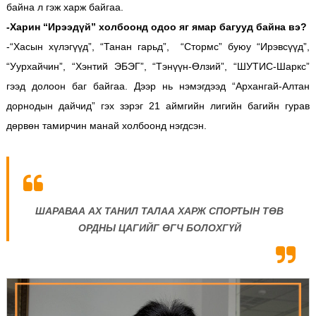
байна л гэж харж байгаа.
-Харин “Ирээдүй” холбоонд одоо яг ямар багууд байна вэ?
-“Хасын хүлэгүүд”, “Танан гарьд”, “Стормс” буюу “Ирэвсүүд”,
“Уурхайчин”, “Хэнтий ЭБЭГ”, “Тэнүүн-Өлзий”, “ШУТИС-Шаркс”
гээд долоон баг байгаа. Дээр нь нэмэгдээд “Архангай-Алтан
дорнодын дайчид” гэх зэрэг 21 аймгийн лигийн багийн гурав
дөрвөн тамирчин манай холбоонд нэгдсэн.
ШАРАВАА АХ ТАНИЛ ТАЛАА ХАРЖ СПОРТЫН ТӨВ
ОРДНЫ ЦАГИЙГ ӨГЧ БОЛОХГҮЙ