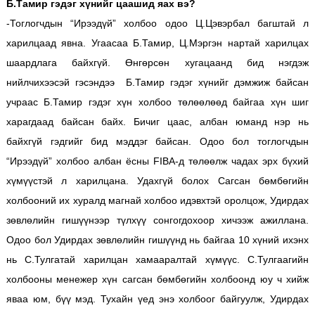
Б.Тамир гэдэг хүнийг цаашид яах вэ?
-Тоглогчдын “Ирээдүй” холбоо одоо Ц.Цэвэрбал багштай л
харилцаад явна. Угаасаа Б.Тамир, Ц.Мэргэн нартай харилцах
шаардлага байхгүй. Өнгөрсөн хугацаанд бид нэгдэж
нийлчихээсэй гэсэндээ Б.Тамир гэдэг хүнийг дэмжиж байсан
учраас Б.Тамир гэдэг хүн холбоо төлөөлөөд байгаа хүн шиг
харагдаад байсан байх. Бичиг цаас, албан юманд нэр нь
байхгүй гэдгийг бид мэддэг байсан. Одоо бол тоглогчдын
“Ирээдүй” холбоо албан ёсны FIBA-д төлөөлж чадах эрх бүхий
хүмүүстэй л харилцана. Удахгүй болох Сагсан бөмбөгийн
холбооний их хуралд магнай холбоо идэвхтэй оролцож, Удирдах
зөвлөлийн гишүүнээр түлхүү сонгогдохоор хичээж ажиллана.
Одоо бол Удирдах зөвлөлийн гишүүнд нь байгаа 10 хүний ихэнх
нь С.Тулгатай харилцан хамааралтай хүмүүс. С.Тулгаагийн
холбооны менежер хүн сагсан бөмбөгийн холбоонд юу ч хийж
яваа юм, бүү мэд. Тухайн үед энэ холбоог байгуулж, Удирдах