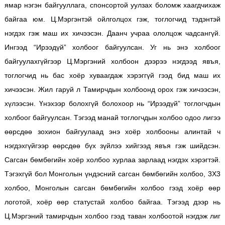
ямар нэгэн байгууллага, спонсортой уулзах боломж хаагдчихаж
байгаа юм. Ц.Мэргэнтэй ойлголцох гэж, тоглогчид тэдэнтэй
нэгдэх гэж маш их хичээсэн. Даанч учраа ололцож чадсангүй.
Ингээд “Ирээдүй” холбоог байгуулсан. Уг нь энэ холбоог
байгуулахгүйгээр Ц.Мэргэний холбоон дээрээ нэгдээд явъя,
тоглогчид нь бас хоёр хуваагдаж хэрэггүй гээд бид маш их
хичээсэн. Жил гаруй л Тамирчдын холбоонд орох гэж хичээсэн,
хүлээсэн. Үнэхээр болохгүй болохоор нь “Ирээдүй” тоглогчдын
холбоог байгуулсан. Тэгээд манай тоглогчдын холбоо одоо лигээ
өөрсдөө зохион байгуулаад энэ хоёр холбооны алинтай ч
нэгдэхгүйгээр өөрсдөө бүх зүйлээ хийгээд явъя гэж шийдсэн.
Сагсан бөмбөгийн хоёр холбоо хурлаа зарлаад нэгдэх хэрэгтэй.
Тэгэхгүй бол Монголын үндэсний сагсан бөмбөгийн холбоо, 3Х3
холбоо, Монголын сагсан бөмбөгийн холбоо гээд хоёр өөр
логотой, хоёр өөр статустай холбоо байгаа. Тэгээд дээр нь
Ц.Мэргэний тамирчдын холбоо гээд таван холбоотой нэгдэж лиг