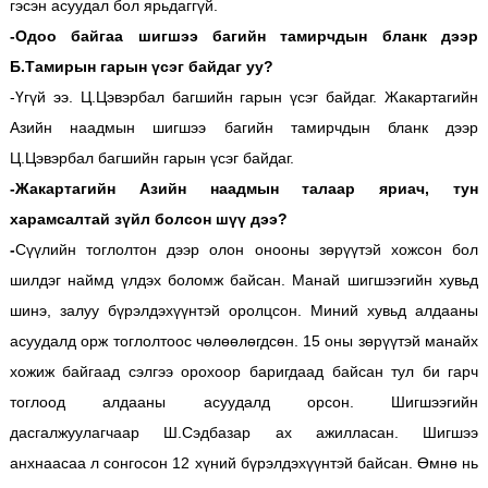
гэсэн асуудал бол ярьдаггүй.
-Одоо байгаа шигшээ багийн тамирчдын бланк дээр
Б.Тамирын гарын үсэг байдаг уу?
-Үгүй ээ. Ц.Цэвэрбал багшийн гарын үсэг байдаг. Жакартагийн
Азийн наадмын шигшээ багийн тамирчдын бланк дээр
Ц.Цэвэрбал багшийн гарын үсэг байдаг.
-Жакартагийн Азийн наадмын талаар яриач, тун
харамсалтай зүйл болсон шүү дээ?
-
Сүүлийн тоглолтон дээр олон онооны зөрүүтэй хожсон бол
шилдэг наймд үлдэх боломж байсан. Манай шигшээгийн хувьд
шинэ, залуу бүрэлдэхүүнтэй оролцсон. Миний хувьд алдааны
асуудалд орж тоглолтоос чөлөөлөгдсөн. 15 оны зөрүүтэй манайх
хожиж байгаад сэлгээ орохоор баригдаад байсан тул би гарч
тоглоод алдааны асуудалд орсон. Шигшээгийн
дасгалжуулагчаар Ш.Сэдбазар ах ажилласан. Шигшээ
анхнаасаа л сонгосон 12 хүний бүрэлдэхүүнтэй байсан. Өмнө нь