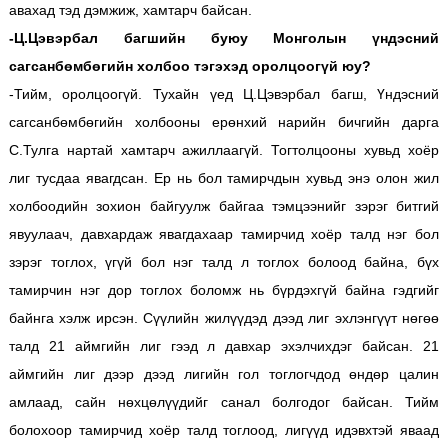
авахад тэд дэмжиж, хамтарч байсан.
-Ц.Цэвэрбал багшийн буюу Монголын үндэсний
сагсанбөмбөгийн холбоо тэгэхэд оролцоогүй юу?
-Тийм, оролцоогүй. Тухайн үед Ц.Цэвэрбал багш, Үндэсний
сагсанбөмбөгийн холбооны ерөнхий нарийн бичгийн дарга
С.Тулга нартай хамтарч ажиллаагүй. Тогтолцооны хувьд хоёр
лиг тусдаа явагдсан. Ер нь бол тамирчдын хувьд энэ олон жил
холбоодийн зохион байгуулж байгаа тэмцээнийг зэрэг битгий
явуулаач, давхардаж явагдахаар тамирчид хоёр талд нэг бол
зэрэг тоглох, үгүй бол нэг талд л тоглох болоод байна, бүх
тамирчин нэг дор тоглох боломж нь бүрдэхгүй байна гэдгийг
байнга хэлж ирсэн. Сүүлийн жилүүдэд дээд лиг эхлэнгүүт нөгөө
талд 21 аймгийн лиг гээд л давхар эхэлчихдэг байсан. 21
аймгийн лиг дээр дээд лигийн гол тоглогчдод өндөр цалин
амлаад, сайн нөхцөлүүдийг санал болгодог байсан. Тийм
болохоор тамирчид хоёр талд тоглоод, лигүүд идэвхтэй яваад