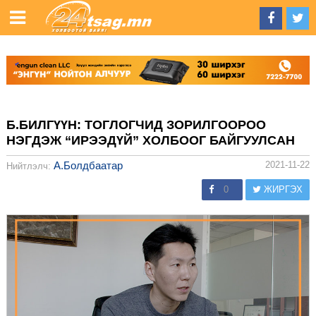
Б.БИЛГҮҮН: ТОГЛОГЧИД ЗОРИЛГООРОО
НЭГДЭЖ “ИРЭЭДҮЙ” ХОЛБООГ БАЙГУУЛСАН
А.Болдбаатар
2021-11-22
Нийтлэлч:
0
ЖИРГЭХ