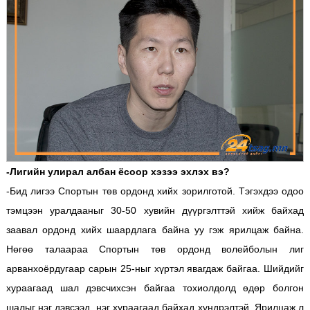
-Лигийн улирал албан ёсоор хэзээ эхлэх вэ?
-Бид лигээ Спортын төв ордонд хийх зорилготой. Тэгэхдээ одоо
тэмцээн уралдааныг 30-50 хувийн дүүргэлттэй хийж байхад
заавал ордонд хийх шаардлага байна уу гэж ярилцаж байна.
Нөгөө талаараа Спортын төв ордонд волейболын лиг
арванхоёрдугаар сарын 25-ныг хүртэл явагдаж байгаа. Шийдийг
хураагаад шал дэвсчихсэн байгаа тохиолдолд өдөр болгон
шалыг нэг дэвсээд, нэг хураагаад байхад хүндрэлтэй. Ярилцаж л