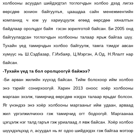
холбооны асуудал шийдэгдтэл тоглогчдын холбоо дээд лигээ
өөрсдөө зохион байгуулъя, цаашдаа сайн менежментийн
компанид ч юм уу хариуцуулж өгөөд өөрсдөө хяналтын
байдлаар оролцдог байя гэсэн зорилготой байсан. Би 2005 онд
байгуулагдсан тоглогчдын холбооны талаар ярьж байгаа шүү.
Тухайн үед тамирчдын холбоо байгуулж, тамга тэмдэг авсан
хүмүүс нь Ш.Сэдбазар, Г.Ихбаяр, Ц.Мэргэн, А.Од, Н.Ялалт нар
байсан.
-Тухайн үед та бол оролцоогүй байжээ?
-Би арван жилийн хүүхэд байсан. Тийм болохоор ийм холбоо
энэ тэрийг сонирхоогүй. Харин 2013 оноос хоёр холбооны
маргаан эхэлж, тамирчид өөрсдөө нэгдэх талаар ярьдаг болсон.
Яг үнэндээ энэ хоёр холбооны маргааныг ийм удаан, арваад
жил үргэлжилчихнэ гэж тамирчид огт бодоогүй. Маргаанаа
цэгцэлж нэг талд гаръя гэж уриалаад л явж байсан. Хоёр холбоо
шүүхдэлцээд л, асуудал нь яг одоо шийдэгдэх гэж байгаа мэтээр