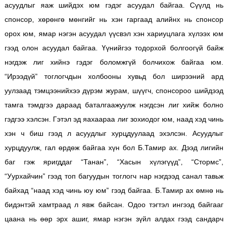
асуудлыг яаж шийдэх юм гэдэг асуудал байгаа. Сүүлд нь
спонсор, хөрөнгө мөнгийг нь хэн гаргаад алийнх нь спонсор
орох юм, ямар нэгэн асуудал үүсвэл хэн хариуцлага хүлээх юм
гээд олон асуудал байгаа. Үүнийгээ тодорхой болгоогүй байж
нэгдэж лиг хийнэ гэдэг боломжгүй болчихож байгаа юм.
“Ирээдүй” тоглогчдын холбооны хувьд бол ширээний ард
уулзаад тэмцээнийхээ дүрэм журам, шүүгч, спонсороо шийдээд
тамга тэмдгээ дараад баталгаажуулж нэгдсэн лиг хийж болно
гэдгээ хэлсэн. Гэтэл эд яахаараа лиг зохиодог юм, наад хэд чинь
хэн ч биш гээд л асуудлыг хурцдуулаад эхэлсэн. Асуудлыг
хурцдуулж, гал өрдөж байгаа хүн бол Б.Тамир ах. Дээд лигийн
баг гэж яригддаг “Танан”, “Хасын хүлэгүүд”, “Стормс”,
“Уурхайчин” гээд топ багуудын тоглогч нар нэгдээд санал тавьж
байхад “наад хэд чинь юу юм” гээд байгаа. Б.Тамир ах өмнө нь
бидэнтэй хамтраад л явж байсан. Одоо тэгтэл ингээд байгааг
цаана нь өөр эрх ашиг, ямар нэгэн зүйл алдах гээд сандарч