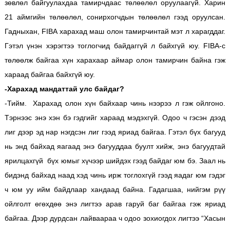
зөвлөл байгуулахдаа тамирчдаас төлөөлөл оруулаагүй. Харин
21 аймгийн төлөөлөл, сонирхогчдын төлөөлөл гээд оруулсан.
Гадныхан, FIBA харахад маш олон тамирчинтай мэт л харагддаг.
Гэтэл үнэн хэрэгтээ тоглогчид байдаггүй л байхгүй юу. FIBA-c
төлөөлж байгаа хүн харахаар аймар олон тамирчин байна гэж
хараад байгаа байхгүй юу.
-Харахад мандаттай улс байдаг?
-Тийм. Харахад олон хүн байхаар чинь нээрээ л гэж ойлгоно.
Тэрнээс энэ хэн бэ гэдгийг хараад мэдэхгүй. Одоо ч гэсэн дээд
лиг дээр эд нар нэгдсэн лиг гээд яриад байгаа. Гэтэл бүх багууд
нь энд байхад яагаад энэ багууддаа буулт хийж, энэ багуудтай
ярилцахгүй бүх юмыг хүчээр шийдэх гээд байдаг юм бэ. Заал нь
бидэнд байхад наад хэд чинь ирж тоглохгүй гээд яадаг юм гэдэг
ч юм уу ийм байдлаар хандаад байна. Гадагшаа, нийгэм рүү
ойлголт өгөхдөө энэ лигтээ арав гаруй баг байгаа гэж яриад
байгаа. Дээр дурдсан лайваараа ч одоо зохиогдох лигтээ “Хасын