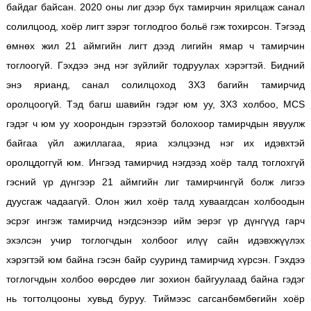
байдаг байсан. 2020 оны лиг дээр бүх тамирчин ярилцаж санал
солилцоод, хоёр лигт зэрэг тоглодгоо больё гэж тохирсон. Тэгээд
өмнөх жил 21 аймгийн лигт дээд лигийн ямар ч тамирчин
тоглоогүй. Гэхдээ энд нэг зүйлийг тодруулах хэрэгтэй. Бидний
энэ ярианд, санал солилцоход 3Х3 багийн тамирчид
оролцоогүй. Тэд багш шавийн гэдэг юм уу, 3Х3 холбоо, MCS
гэдэг ч юм уу хоорондын гэрээтэй болохоор тамирчдын явуулж
байгаа үйл ажиллагаа, яриа хэлцээнд нэг их идэвхтэй
оролцдоггүй юм. Ингээд тамирчид нэгдээд хоёр талд тоглохгүй
гэсний үр дүнгээр 21 аймгийн лиг тамирчингүй болж лигээ
дуусгаж чадаагүй. Олон жил хоёр талд хуваагдсан холбоодын
эсрэг ингэж тамирчид нэгдсэнээр ийм эерэг үр дүнгүүд гарч
эхэлсэн учир тоглогчдын холбоог илүү сайн идэвхжүүлэх
хэрэгтэй юм байна гэсэн байр сууринд тамирчид хүрсэн. Гэхдээ
тоглогчдын холбоо өөрсдөө лиг зохион байгуулаад байна гэдэг
нь тогтолцооны хувьд буруу. Тиймээс сагсанбөмбөгийн хоёр