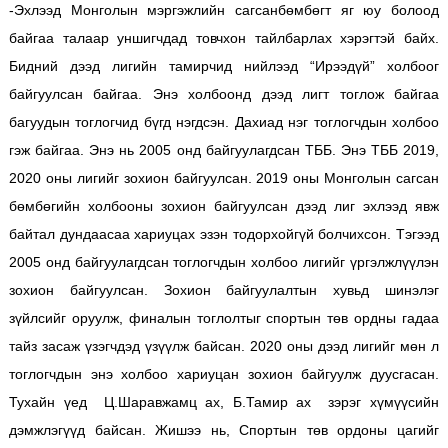
-Эхлээд Монголын мэргэжлийн сагсанбөмбөгт яг юу болоод
байгаа талаар уншигчдад товчхон тайлбарлах хэрэгтэй байх.
Бидний дээд лигийн тамирчид нийлээд “Ирээдүй” холбоог
байгуулсан байгаа. Энэ холбоонд дээд лигт тоглож байгаа
багуудын тоглогчид бүгд нэгдсэн. Дахиад нэг тоглогчдын холбоо
гэж байгаа. Энэ нь 2005 онд байгуулагдсан ТББ. Энэ ТББ 2019,
2020 оны лигийг зохион байгуулсан. 2019 оны Монголын сагсан
бөмбөгийн холбооны зохион байгуулсан дээд лиг эхлээд явж
байтал дундаасаа хариуцах эзэн тодорхойгүй болчихсон. Тэгээд
2005 онд байгуулагдсан тоглогчдын холбоо лигийг үргэлжлүүлэн
зохион байгуулсан. Зохион байгуулалтын хувьд шинэлэг
зүйлсийг оруулж, финалын тоглолтыг спортын төв ордны гадаа
тайз засаж үзэгчдэд үзүүлж байсан. 2020 оны дээд лигийг мөн л
тоглогчдын энэ холбоо хариуцан зохион байгуулж дуусгасан.
Тухайн үед Ц.Шаравжамц ах, Б.Тамир ах зэрэг хүмүүсийн
дэмжлэгүүд байсан. Жишээ нь, Спортын төв ордоны цагийг