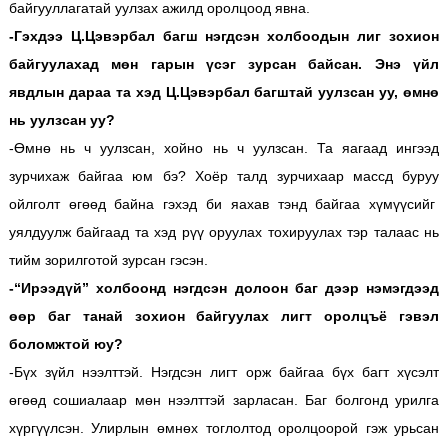
байгууллагатай уулзах ажилд оролцоод явна.
-Гэхдээ Ц.Цэвэрбал багш нэгдсэн холбоодын лиг зохион
байгуулахад мөн гарын үсэг зурсан байсан. Энэ үйл
явдлын дараа та хэд Ц.Цэвэрбал багштай уулзсан уу, өмнө
нь уулзсан уу?
-Өмнө нь ч уулзсан, хойно нь ч уулзсан. Та яагаад ингээд
зурчихаж байгаа юм бэ? Хоёр талд зурчихаар массд буруу
ойлголт өгөөд байна гэхэд би яахав тэнд байгаа хүмүүсийг
уялдуулж байгаад та хэд рүү оруулах тохируулах тэр талаас нь
тийм зорилготой зурсан гэсэн.
-“Ирээдүй” холбоонд нэгдсэн долоон баг дээр нэмэгдээд
өөр баг танай зохион байгуулах лигт оролцъё гэвэл
боломжтой юу?
-Бүх зүйл нээлттэй. Нэгдсэн лигт орж байгаа бүх багт хүсэлт
өгөөд сошиалаар мөн нээлттэй зарласан. Баг болгонд урилга
хүргүүлсэн. Улирлын өмнөх тоглолтод оролцоорой гэж урьсан