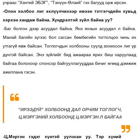
учраас “Хэнтий ЭБЭГ”, “Тэнүүн-Өлзий” гэх багууд орж ирсэн.
-Олон холбоо лиг эхлүүлчихээр ивээн тэтгэгчдийн хувьд
хэрхэн хандаж байна. Хүндрэлтэй зүйл байна уу?
-Баг болгон дээр асуудал байна. Янз янзын асуудал л байна.
Манай багийн зүгээс бол сагсан бөмбөгийн тогтолцоо чинь их
утгагүй явж байсан. Тоглогчдын холбооны сүүлд зохиосон лиг үр
дүнтэй байсан. Энэ зүйлийг бид амаараа ярих биш харуулаад
байгаа болохоор спонсор байгууллагууддаа бичиг өгөөд дэмжиж
ажиллана гэсэн.
“ИРЭЭДҮЙ” ХОЛБООНД ДАЛ ОРЧИМ ТОГЛОГЧ,
Ц.МЭРГЭНИЙ ХОЛБООНД Ц.МЭРГЭН Л БАЙГАА
-Ц.Мэргэн гэдэг хүнтэй уулзсан уу. Тэр хүний