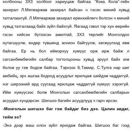
холбооны 3Х3 холбоог хариуцаж байгаа “Кока Кола”-гийн
захирал Л.Мягмаржав захирал байсан ч гэсэн миний хувьд
татгалзахгүй. Л.Мягмаржав захирал ерөнхийлөгч болсон ч миний
хувьд татгалзаад байх зүйл байхгүй. Яагаад гэвэл тэр хүн өөрийн
гэсэн хийсэн бүтээсэн ажилтай, 3Х3 төрлийг Монголдоо
нутагшуулж, өндөр түвшинд зохион байгуулж, хөгжүүлээд явж
байгаа. Ер нь бол иймэрхүү хүмүүс орж ирж байж л
сагсанбөмбөгийн салбар тогтолцооны хувьд эрүүл байх юм
болов уу гэж бодож байгаа. Тэрнээс Б.Тамир, С.Тулга нар шиг
амбийц, эрх ашгаа бодоод асуудлыг ярилцаж шийдэж чаддаггүй,
нэг ширээний ард суугаад ярилцаж чаддаггүй хүмүүс хэрэггүй.
Ийм хүмүүсээс болж Монголын сагсанбөмбөгийн салбарын
асуудал хүндэрсэн. Шигшээ багийн асуудлууд ч гарч ирсэн.
-Монголын шигшээ баг гэж байдаг биз дээ. Цалин авдаг,
тийм ээ?
-Энэ дээр маш олон зүйл яригдаж байгаа. Шигшээ баг гээд