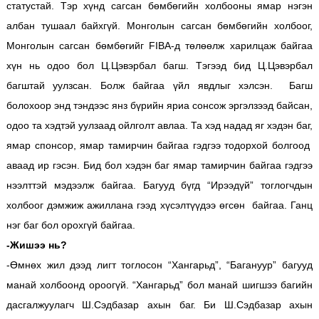
статустай. Тэр хүнд сагсан бөмбөгийн холбооны ямар нэгэн
албан тушаал байхгүй. Монголын сагсан бөмбөгийн холбоог,
Монголын сагсан бөмбөгийг FIBA-д төлөөлж харилцаж байгаа
хүн нь одоо бол Ц.Цэвэрбал багш. Тэгээд бид Ц.Цэвэрбал
багштай уулзсан. Болж байгаа үйл явдлыг хэлсэн. Багш
болохоор энд тэндээс янз бүрийн яриа сонсож эргэлзээд байсан,
одоо та хэдтэй уулзаад ойлголт авлаа. Та хэд надад яг хэдэн баг,
ямар спонсор, ямар тамирчин байгаа гэдгээ тодорхой болгоод
аваад ир гэсэн. Бид бол хэдэн баг ямар тамирчин байгаа гэдгээ
нээлттэй мэдээлж байгаа. Багууд бүгд “Ирээдүй” тоглогчдын
холбоог дэмжиж ажиллана гээд хүсэлтүүдээ өгсөн байгаа. Ганц
нэг баг бол орохгүй байгаа.
-Жишээ нь?
-Өмнөх жил дээд лигт тоглосон “Хангарьд”, “Багануур” багууд
манай холбоонд ороогүй. “Хангарьд” бол манай шигшээ багийн
дасгалжуулагч Ш.Сэдбазар ахын баг. Би Ш.Сэдбазар ахын