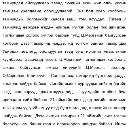
тамирчдад ойлгуулсаар яваад сүүлийн есөн жил олон улсын
тэмцээн уралдаанд оролцуулаагүй. Энэ бол хоёр холбооны
тамирчдын боломжийг хаасан маш том асуудал. Тэгээд л
тамирчид өөрсдөө нэгдэж нийлье, хүчтэй болъё гэж шийдсэн.
Тоглогчдын холбоо хүчтэй байхын тулд Ц.Мэргэний байгуулсан
холбоон дээр тамирчид нэгдье, ид тоглож байгаа тамирчдаа
Удирдах зөвлөлд оролцуулъя гээд бүгд иргэний үнэмлэхийн
хуулбараа аваачаад өгсөн. Ц.Мэргэний тоглогчдын холбооны
зохион байгуулсан өмнөх лигүүдийг Ц.Мэргэн, Г.Баттөр,
О.Сэргэлэн, Б.Билгүүн, Т.Санчир гээд тамирчид бүгд ярилцаад л
хамтран хийдэг байсан. Лигийн өмнөх хурлуудыг хийхэд багийн
эзэд, спонсорууд, дасгалжуулагчид, шүүгчдийн холбоо бүгд
ярилцаад хийж байсан. 21 аймгийн лигт дээд лигийн тамирчин
тоглох юм уу, үгүй юм уу гээд бүгд ярилцаад олонхийн саналаар
шийдэж байсан. Дээд лигийн тамирчин 21 аймгийн лигт тоглож
болохгүй юм байна гээд л олонхиороо шийдэж байсан. Ингэж