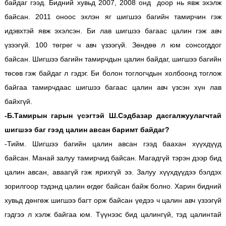
байдаг гээд. Бидний хувьд 2007, 2008 онд доор нь явж эхэлж
байсан. 2011 оноос эхлэн яг шигшээ багийн тамирчин гэж
идэвхтэй явж эхэлсэн. Би лав шигшээ багаас цалин гэж авч
үзээгүй. 100 төгрөг ч авч үзээгүй. Зөндөө л юм сонсогддог
байсан. Шигшээ багийн тамирчдын цалин байдаг, шигшээ багийн
төсөв гэж байдаг л гэдэг. Би болон тоглогчдын холбоонд тоглож
байгаа тамирчдаас шигшээ багаас цалин авч үзсэн хүн лав
байхгүй.
-Б.Тамирын гарын үсэгтэй Ш.Сэдбазар дасгалжуулагчтай
шигшээ баг гээд цалин авсан баримт байдаг?
-Тийм. Шигшээ багийн цалин авсан гээд баахан хүүхдүүд
байсан. Манай залуу тамирчид байсан. Магадгүй тэрэн дээр бид
цалин авсан, аваагүй гэж ярихгүй ээ. Залуу хүүхдүүдээ бэлдэх
зорилгоор тэдэнд цалин өгдөг байсан байж болно. Харин бидний
хувьд дөнгөж шигшээ багт орж байсан үедээ ч цалин авч үзээгүй
гэдгээ л хэлж байгаа юм. Түүнээс бид цалингүй, тэд цалинтай