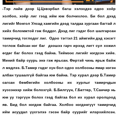
-Тэр лайв дээр Ц.Цэвэрбал багш хэлэхдээ одоо хоёр
холбоо, хоёр лиг гээд ийм юм болчихлоо. Би бол дээд
лигийг Монгол Улсад хамгийн дээд талдаа зургаан багтай л
хийх боломжтой гэж боддог. Дээд лиг гэдэг бол шалгарсан
тамирчид тоглодог лиг. Одоо тэгтэл 21 аймгийн дэд хэсэгт
тоглож байсан нэг баг дээшээ гарч ирээд лигт сул хожил
өгдөг баг болох гээд байна. Тиймээс лигийг нэгдсэн хийе.
Миний байр суурь энэ гэж ярьсан. Өөртэй чинь ярьж байж
л мэдлээ. Б.Тамир гэдэг хүн бол одоо холбооны ямар нэгэн
албан тушаалгүй байгаа юм байна. Тэр хурал дээр Б.Тамир
сагсан бөмбөгийн холбооны их хурлыг тамирчдын
хүссэнээр хийж болохгүй. Б.Билгүүн, Г.Баттөр, Т.Санчир нь
юм уу тэргүүн болох гээд байгаа бол их хурал оролцоод
яв. Бид бол нэгдэж байгаа. Холбоо нэгдэнгүүт тамирчид
ийм асуудал үүсгэлээ гэсэн байр суурийг илэрхийлсэн.