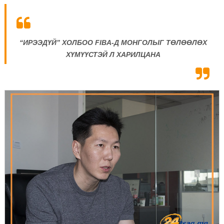
“ИРЭЭДҮЙ” ХОЛБОО FIBA-Д МОНГОЛЫГ ТӨЛӨӨЛӨХ
ХҮМҮҮСТЭЙ Л ХАРИЛЦАНА