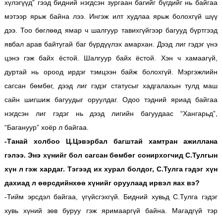
хүлэгүүд” гээд бидний нэгдсэн зургаан багийг бүгдийг нь байгаа
мэтээр ярьж байна лээ. Ингэж илт худлаа ярьж болохгүй шүү
дээ. Тоо бөглөөд ямар ч шалгуур тавихгүйгээр багууд бүртгээд
явбал арав байтугай баг бүрдүүлэх амархан. Дээд лиг гэдэг үнэ
цэнэ гэж байх ёстой. Шалгуур байх ёстой. Хэн ч хамаагүй,
дуртай нь ороод ирдэг тэмцээн байж болохгүй. Мэргэжлийн
сагсан бөмбөг, дээд лиг гэдэг статусыг хадгалахын тулд маш
сайн шигшиж багуудыг оруулдаг. Одоо тэдний яриад байгаа
нэгдсэн лиг гэдэг нь дээд лигийн багуудаас “Хангарьд”,
“Багануур” хоёр л байгаа.
-Танай холбоо Ц.Цэвэрбал багштай хамтран ажиллана
гэлээ. Энэ хүнийг бол сагсан бөмбөг сонирхогчид С.Тулгын
хүн л гэж хардаг. Тэгээд их хурал болдог, С.Тулга гэдэг хүн
дахиад л өөрсдийнхөө хүнийг оруулаад ирвэл яах вэ?
-Тийм эрсдэл байгаа, үгүйсгэхгүй. Бидний хувьд С.Тулга гэдэг
хувь хүний зөв буруу гэж яримааргүй байна. Магадгүй тэр