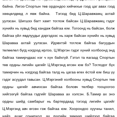
байна. Лигээ Спортын төв ордондоо хийчихье гээд цаг авах гээд
хөөцөлдөөд л явж байна. Тэгээд бид Ц.Шаравжамц ахтай
уулзсан. Шигшээ багт хамт тоглож байсан Ц.Шаравжамц гэдэг
хүнийх нь хувьд бид хандаж байгаа юм. Тогоонд нь байсан, болж
байгаа үйл явдлуудыг дэргэдээс нь харж байсан хүнийх нь хувьд
Шараваа ахтай уулзсан. Идэвхтэй тоглож байгаа багуудын
төлөөлөл бүгд нэгдээд ирлээ, Ц.Мэргэн гэдэг хүний холбоонд энд
байгаа тамирчдаас нэг ч хүн байхгүй. Гэтэл та яагаад Спортын
төв ордны лигийн цагийг Ц.Мэргэнд өгсөн юм бэ? Тоглодог бүх
тамирчин нь нэгдээд байгаа талд нь цагаа өгөх ёстой юм биш үү
гэдэг асуудал тавьсан. Ц.Мэргэний холбооны хувьд Спортын төв
ордны цагийг авчихсан байгаа боловч төлбөр тооцоогоо
хийгээгүй байгаа гэдгийг Шараваа ах хэлсэн. Б.Тамир ах энэ
ордны шийд самбарыг нь бартердаад тэгээд лигийн цагийг
Ц.Мэргэнд авч өгсөн гэж байгаа юм. Хоорондоо хуучны танил,
найз, ашиг сонирхол, ах дүүгийн замаар шийдээд байгаа