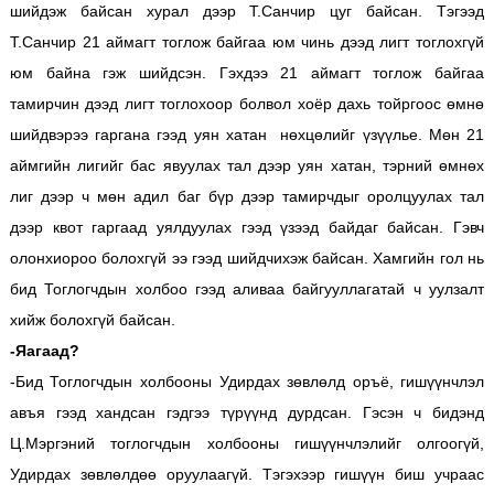
шийдэж байсан хурал дээр Т.Санчир цуг байсан. Тэгээд
Т.Санчир 21 аймагт тоглож байгаа юм чинь дээд лигт тоглохгүй
юм байна гэж шийдсэн. Гэхдээ 21 аймагт тоглож байгаа
тамирчин дээд лигт тоглохоор болвол хоёр дахь тойргоос өмнө
шийдвэрээ гаргана гээд уян хатан нөхцөлийг үзүүлье. Мөн 21
аймгийн лигийг бас явуулах тал дээр уян хатан, тэрний өмнөх
лиг дээр ч мөн адил баг бүр дээр тамирчдыг оролцуулах тал
дээр квот гаргаад уялдуулах гээд үзээд байдаг байсан. Гэвч
олонхиороо болохгүй ээ гээд шийдчихэж байсан. Хамгийн гол нь
бид Тоглогчдын холбоо гээд аливаа байгууллагатай ч уулзалт
хийж болохгүй байсан.
-Яагаад?
-Бид Тоглогчдын холбооны Удирдах зөвлөлд оръё, гишүүнчлэл
авъя гээд хандсан гэдгээ түрүүнд дурдсан. Гэсэн ч бидэнд
Ц.Мэргэний тоглогчдын холбооны гишүүнчлэлийг олгоогүй,
Удирдах зөвлөлдөө оруулаагүй. Тэгэхээр гишүүн биш учраас