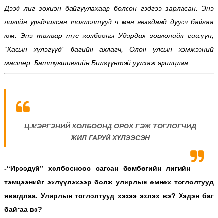
Дээд лиг зохион байгуулахаар болсон гэдгээ зарласан. Энэ
лигийн урьдчилсан тоглолтууд ч мөн явагдаад дуусч байгаа
юм. Энэ талаар тус холбооны Удирдах зөвлөлийн гишүүн,
“Хасын хүлэгүүд” багийн ахлагч, Олон улсын хэмжээний
мастер Баттүвшингийн Билгүүнтэй уулзаж ярилцлаа.
Ц.МЭРГЭНИЙ ХОЛБООНД ОРОХ ГЭЖ ТОГЛОГЧИД
ЖИЛ ГАРУЙ ХҮЛЭЭСЭН
-“Ирээдүй” холбооноос сагсан бөмбөгийн лигийн
тэмцээнийг эхлүүлэхээр болж улирлын өмнөх тоглолтууд
явагдлаа. Улирлын тоглолтууд хэзээ эхлэх вэ? Хэдэн баг
байгаа вэ?