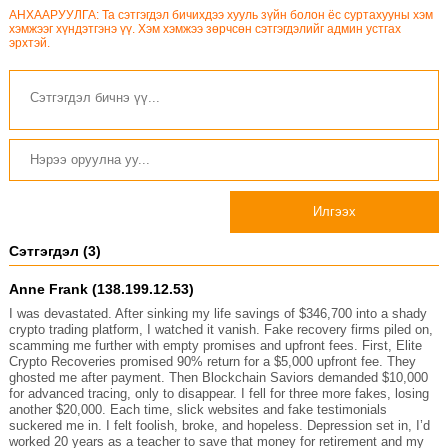
АНХААРУУЛГА: Та сэтгэгдэл бичихдээ хууль зүйн болон ёс суртахууны хэм
хэмжээг хүндэтгэнэ үү. Хэм хэмжээ зөрчсөн сэтгэгдэлийг админ устгах
эрхтэй.
Илгээх
Сэтгэгдэл (3)
Anne Frank (138.199.12.53)
I was devastated. After sinking my life savings of $346,700 into a shady
crypto trading platform, I watched it vanish. Fake recovery firms piled on,
scamming me further with empty promises and upfront fees. First, Elite
Crypto Recoveries promised 90% return for a $5,000 upfront fee. They
ghosted me after payment. Then Blockchain Saviors demanded $10,000
for advanced tracing, only to disappear. I fell for three more fakes, losing
another $20,000. Each time, slick websites and fake testimonials
suckered me in. I felt foolish, broke, and hopeless. Depression set in, I’d
worked 20 years as a teacher to save that money for retirement and my