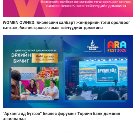
WOMEN OWNED: Бизнесийн салбарт жендерийн тэгш оролцоог
хангаж, бизнес эрхлэгч эмэгтэйчүүдийг дэмжинэ
“Архангайд бүтээв” бизнес форумыг Төрийн банк дэмжин
ажиллалаа