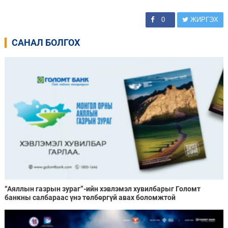
0
ЖИРГЭХ
САНАЛ БОЛГОХ
“Аяллын газрын зураг”-ийн хэвлэмэл хувилбарыг Голомт
банкны салбараас үнэ төлбөргүй авах боломжтой