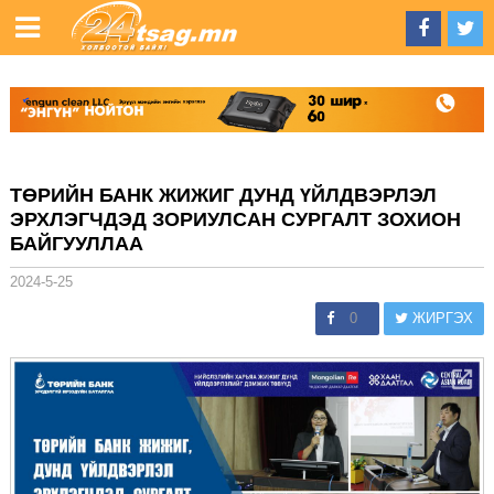
ТӨРИЙН БАНК ЖИЖИГ ДУНД ҮЙЛДВЭРЛЭЛ
ЭРХЛЭГЧДЭД ЗОРИУЛСАН СУРГАЛТ ЗОХИОН
БАЙГУУЛЛАА
2024-5-25
0
ЖИРГЭХ