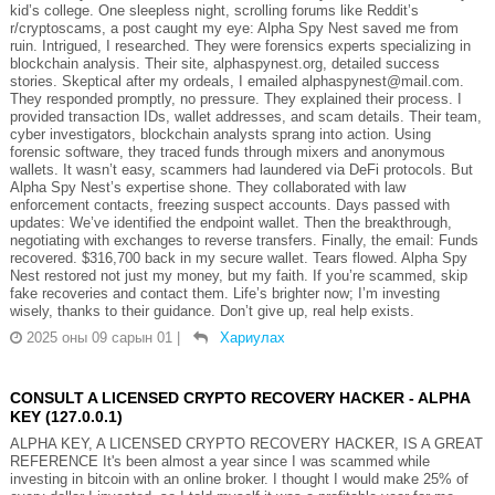
kid’s college. One sleepless night, scrolling forums like Reddit’s
r/cryptoscams, a post caught my eye: Alpha Spy Nest saved me from
ruin. Intrigued, I researched. They were forensics experts specializing in
blockchain analysis. Their site, alphaspynest.org, detailed success
stories. Skeptical after my ordeals, I emailed alphaspynest@mail.com.
They responded promptly, no pressure. They explained their process. I
provided transaction IDs, wallet addresses, and scam details. Their team,
cyber investigators, blockchain analysts sprang into action. Using
forensic software, they traced funds through mixers and anonymous
wallets. It wasn’t easy, scammers had laundered via DeFi protocols. But
Alpha Spy Nest’s expertise shone. They collaborated with law
enforcement contacts, freezing suspect accounts. Days passed with
updates: We’ve identified the endpoint wallet. Then the breakthrough,
negotiating with exchanges to reverse transfers. Finally, the email: Funds
recovered. $316,700 back in my secure wallet. Tears flowed. Alpha Spy
Nest restored not just my money, but my faith. If you’re scammed, skip
fake recoveries and contact them. Life’s brighter now; I’m investing
wisely, thanks to their guidance. Don’t give up, real help exists.
2025 оны 09 сарын 01
|
Хариулах
CONSULT A LICENSED CRYPTO RECOVERY HACKER - ALPHA
KEY (127.0.0.1)
ALPHA KEY, A LICENSED CRYPTO RECOVERY HACKER, IS A GREAT
REFERENCE It's been almost a year since I was scammed while
investing in bitcoin with an online broker. I thought I would make 25% of