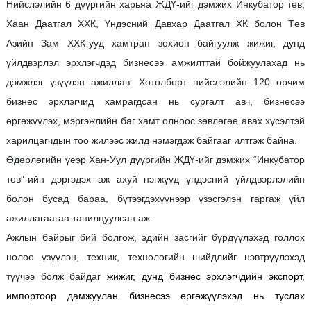
Нийслэлийн 6 дүүргийн харьяа ЖДҮ-ийг дэмжих Инкубатор төв,
Хаан Даатгал ХХК, Үндэсний Давхар Даатгал ХК болон Төв
Азийн Зам ХХК-ууд хамтран зохион байгуулж жижиг, дунд
үйлдвэрлэл эрхлэгчдэд бизнесээ амжилттай бойжуулахад нь
дэмжлэг үзүүлэн ажиллав. Хөтөлбөрт нийслэлийн 120 орчим
бизнес эрхлэгчид хамрагдсан нь сургалт авч, бизнесээ
өргөжүүлэх, мэргэжлийн баг хамт олноос зөвлөгөө авах хүсэлтэй
харилцагчдын тоо жилээс жилд нэмэгдэж байгааг илтгэж байна.
Өдөрлөгийн үеэр Хан-Уул дүүргийн ЖДҮ-ийг дэмжих “Инкубатор
төв”-ийн
дэргэдэх аж ахуй нэгжүүд үндэсний үйлдвэрлэлийн
болон бусад бараа, бүтээгдэхүүнээр үзэсгэлэн гаргаж үйл
ажиллагаагаа танилцуулсан аж.
Ажлын байрыг бий болгож, эдийн засгийг бүрдүүлэхэд голлох
нөлөө үзүүлэн, техник, технологийн шийдлийг нэвтрүүлэхэд
түүчээ болж байдаг
жижиг, дунд бизнес эрхлэгчдийн экспорт,
импортоор дамжуулан бизнесээ өргөжүүлэхэд нь туслах