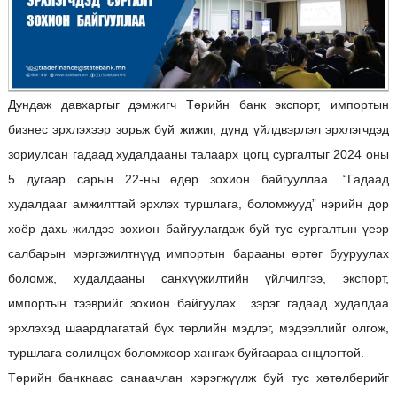
Дундаж давхаргыг дэмжигч Төрийн банк экспорт, импортын
бизнес эрхлэхээр зорьж буй жижиг, дунд үйлдвэрлэл эрхлэгчдэд
зориулсан гадаад худалдааны талаарх цогц сургалтыг 2024 оны
5 дугаар сарын 22-ны өдөр зохион байгууллаа. “Гадаад
худалдааг амжилттай эрхлэх туршлага, боломжууд” нэрийн дор
хоёр дахь жилдээ зохион байгуулагдаж буй тус сургалтын үеэр
салбарын мэргэжилтнүүд импортын барааны өртөг бууруулах
боломж, худалдааны санхүүжилтийн үйлчилгээ, экспорт,
импортын тээврийг зохион байгуулах зэрэг гадаад худалдаа
эрхлэхэд шаардлагатай бүх төрлийн мэдлэг, мэдээллийг олгож,
туршлага солилцох боломжоор хангаж буйгаараа онцлогтой.
Төрийн банкнаас санаачлан хэрэгжүүлж буй тус хөтөлбөрийг