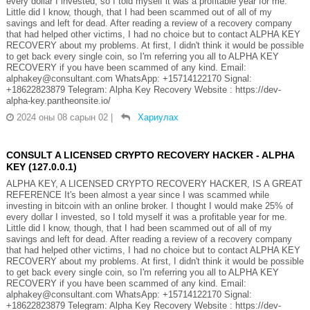
every dollar I invested, so I told myself it was a profitable year for me.
Little did I know, though, that I had been scammed out of all of my
savings and left for dead. After reading a review of a recovery company
that had helped other victims, I had no choice but to contact ALPHA KEY
RECOVERY about my problems. At first, I didn't think it would be possible
to get back every single coin, so I'm referring you all to ALPHA KEY
RECOVERY if you have been scammed of any kind. Email:
alphakey@consultant.com WhatsApp: +15714122170 Signal:
+18622823879 Telegram: Alpha Key Recovery Website : https://dev-
alpha-key.pantheonsite.io/
2024 оны 08 сарын 02
|
Хариулах
CONSULT A LICENSED CRYPTO RECOVERY HACKER - ALPHA
KEY (127.0.0.1)
ALPHA KEY, A LICENSED CRYPTO RECOVERY HACKER, IS A GREAT
REFERENCE It's been almost a year since I was scammed while
investing in bitcoin with an online broker. I thought I would make 25% of
every dollar I invested, so I told myself it was a profitable year for me.
Little did I know, though, that I had been scammed out of all of my
savings and left for dead. After reading a review of a recovery company
that had helped other victims, I had no choice but to contact ALPHA KEY
RECOVERY about my problems. At first, I didn't think it would be possible
to get back every single coin, so I'm referring you all to ALPHA KEY
RECOVERY if you have been scammed of any kind. Email:
alphakey@consultant.com WhatsApp: +15714122170 Signal:
+18622823879 Telegram: Alpha Key Recovery Website : https://dev-