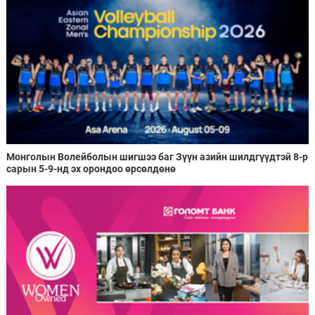
Монголын Волейболын шигшээ баг Зүүн азийн шилдгүүдтэй 8-р
сарын 5-9-нд эх орондоо өрсөлдөнө