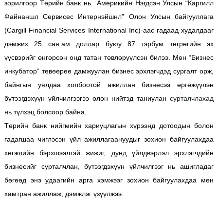
зорилгоор Төрийн банк нь Америкийн Нэгдсэн Улсын “Каргилл
Файнаншл Сервисес Интернэйшнл” Олон Улсын байгууллага
(Cargill Financial Services International Inc)-аас гадаад худалдааг
дэмжих 25 сая.ам доллар буюу 87 тэрбум төгрөгийн эх
үүсвэрийг өнгөрсөн онд татан төвлөрүүлсэн билээ. Мөн “Бизнес
инкубатор” төвөөрөө дамжуулан бизнес эрхлэгчдэд сургалт орж,
байнгын уялдаа холбоотой ажиллан бизнесээ өргөжүүлэн
бүтээгдэхүүн үйлчилгээгээ олон нийтэд таниулан
сурталчлахад
нь түлхэц болсоор байна.
Төрийн банк нийгмийн хариуцлагын хүрээнд дотоодын болон
гадагшаа чиглэсэн үйл ажиллагаануудыг зохион байгуулахдаа
хөгжлийн бэрхшээлтэй
жижиг, дунд үйлдвэрлэл эрхлэгчдийн
бизнесийг сурталчлан, бүтээгдэхүүн үйлчилгээг нь ашигладаг
бөгөөд энэ удаагийн арга хэмжээг зохион байгуулахдаа мөн
хамтран ажиллаж, дэмжлэг үзүүлжээ.