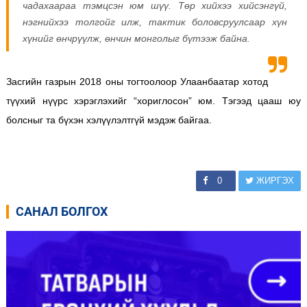
чадахаараа тэмцсэн юм шүү. Төр хийхээ хийсэнгүй,
нэгнийхээ толгойг илж, тактик боловсруулсаар хүн
хүнийг өнчрүүлж, өнчин монголыг бүтээж байна.
Засгийн газрын 2018 оны тогтоолоор Улаанбаатар хотод
түүхий нүүрс хэрэглэхийг “хориглосон” юм. Тэгээд цааш юу
болсныг та бүхэн хэлүүлэлтгүй мэдэж байгаа.
0
ЖИРГЭХ
САНАЛ БОЛГОХ