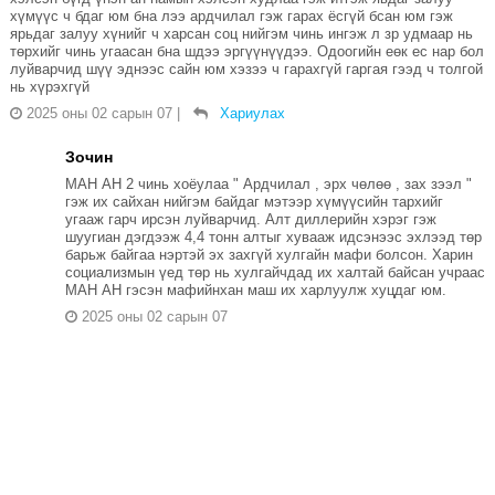
хүмүүс ч бдаг юм бна лээ ардчилал гэж гарах ёсгүй бсан юм гэж
ярьдаг залуу хүнийг ч харсан соц нийгэм чинь ингэж л зр удмаар нь
төрхийг чинь угаасан бна шдээ эргүүнүүдээ. Одоогийн еөк ес нар бол
луйварчид шүү эднээс сайн юм хэзээ ч гарахгүй гаргая гээд ч толгой
нь хүрэхгүй
2025 оны 02 сарын 07
|
Хариулах
Зочин
МАН АН 2 чинь хоёулаа " Ардчилал , эрх чөлөө , зах зээл "
гэж их сайхан нийгэм байдаг мэтээр хүмүүсийн тархийг
угааж гарч ирсэн луйварчид. Алт диллерийн хэрэг гэж
шуугиан дэгдээж 4,4 тонн алтыг хувааж идсэнээс эхлээд төр
барьж байгаа нэртэй эх захгүй хулгайн мафи болсон. Харин
социализмын үед төр нь хулгайчдад их халтай байсан учраас
МАН АН гэсэн мафийнхан маш их харлуулж хуцдаг юм.
2025 оны 02 сарын 07