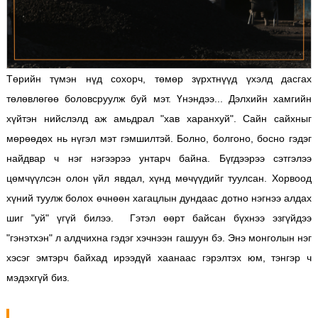
Төрийн түмэн нүд сохорч, төмөр зүрхтнүүд үхэлд дасгах
төлөвлөгөө боловсруулж буй мэт. Үнэндээ... Дэлхийн хамгийн
хүйтэн нийслэлд аж амьдрал "хав харанхуй". Сайн сайхныг
мөрөөдөх нь нүгэл мэт гэмшилтэй. Болно, болгоно, босно гэдэг
найдвар ч нэг нэгээрээ унтарч байна. Бүгдээрээ сэтгэлээ
цөмчүүлсэн олон үйл явдал, хүнд мөчүүдийг туулсан. Хорвоод
хүний туулж болох өчнөөн хагацлын дундаас дотно нэгнээ алдах
шиг "уй" үгүй билээ. Гэтэл өөрт байсан бүхнээ эзгүйдээ
"гэнэтхэн" л алдчихна гэдэг хэчнээн гашуун бэ. Энэ монголын нэг
хэсэг эмтэрч байхад ирээдүй хаанаас гэрэлтэх юм, тэнгэр ч
мэдэхгүй биз.