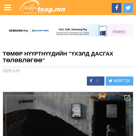
ТӨМӨР НҮҮРТНҮҮДИЙН "ҮХЭЛД ДАСГАХ
ТӨЛӨВЛӨГӨӨ"
2025-2-07
0
ЖИРГЭХ