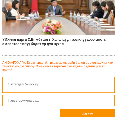
УИХ-ын дарга С.Бямбацогт: Хэлэлцүүлгээс илүү хэрэгжилт,
амлалтаас илүү бодит үр дүн чухал
АНХААРУУЛГА: Та сэтгэгдэл бичихдээ хууль зүйн болон ёс суртахууны хэм
хэмжээг хүндэтгэнэ үү. Хэм хэмжээ зөрчсөн сэтгэгдэлийг админ устгах
эрхтэй.
Илгээх