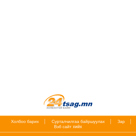
Холбоо барих
Сурталчилгаа байршуулах
Зар
Вэб сайт
хийх