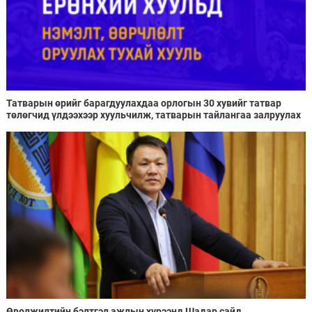
Татварын өрийг барагдуулахдаа орлогын 30 хувийг татвар
төлөгчид үлдээхээр хуульчилж, татварын тайлангаа залруулах
хугацааг хоёр жил болгон сунгажээ
Өвөлжилтийн бэлтгэл ажлын хүрээнд Шадар сайд