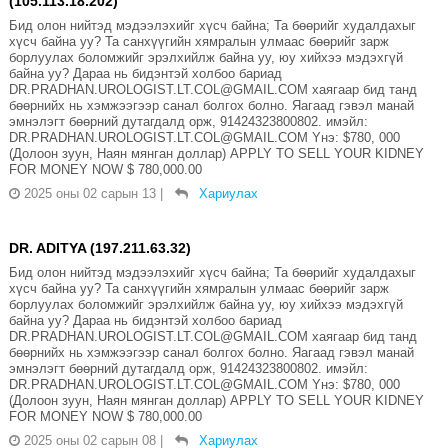
(105.113.18.202)
Бид олон нийтэд мэдээлэхийг хүсч байна; Та бөөрийг худалдахыг
хүсч байна уу? Та санхүүгийн хямралын улмаас бөөрийг зарж
борлуулах боломжийг эрэлхийлж байна уу, юу хийхээ мэдэхгүй
байна уу? Дараа нь бидэнтэй холбоо бариад
DR.PRADHAN.UROLOGIST.LT.COL@GMAIL.COM хаягаар бид танд
бөөрнийх нь хэмжээгээр санал болгох болно. Яагаад гэвэл манай
эмнэлэгт бөөрний дутагдалд орж, 91424323800802. имэйл:
DR.PRADHAN.UROLOGIST.LT.COL@GMAIL.COM Yнэ: $780, 000
(Долоон зуун, Наян мянган доллар) APPLY TO SELL YOUR KIDNEY
FOR MONEY NOW $ 780,000.00
2025 оны 02 сарын 13
|
Хариулах
DR. ADITYA (197.211.63.32)
Бид олон нийтэд мэдээлэхийг хүсч байна; Та бөөрийг худалдахыг
хүсч байна уу? Та санхүүгийн хямралын улмаас бөөрийг зарж
борлуулах боломжийг эрэлхийлж байна уу, юу хийхээ мэдэхгүй
байна уу? Дараа нь бидэнтэй холбоо бариад
DR.PRADHAN.UROLOGIST.LT.COL@GMAIL.COM хаягаар бид танд
бөөрнийх нь хэмжээгээр санал болгох болно. Яагаад гэвэл манай
эмнэлэгт бөөрний дутагдалд орж, 91424323800802. имэйл:
DR.PRADHAN.UROLOGIST.LT.COL@GMAIL.COM Yнэ: $780, 000
(Долоон зуун, Наян мянган доллар) APPLY TO SELL YOUR KIDNEY
FOR MONEY NOW $ 780,000.00
2025 оны 02 сарын 08
|
Хариулах