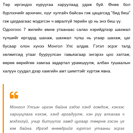
Төр иргэндээ нуруугаа харуулаад удаж буй. Өнөө бол
бүрлээчийг архичин, хүүг хулгайч байсан гэж цацагсад "бид биш"
гэж цагдаагаас мэдэгсэн ч авралгүй төрийн үр нь энэ биш үү.
Одоогоос 7 жилийн өмнө утаанаас салах нэрийдлээр шахмал
түлшийг иргэдэд шахаж, шахмал түлш нь угаар шахаж, цаг
бусаар олон хүнээ Монгол Улс алдав. Гэтэл эсрэг талд
хөлжигсөд утааг бууруулсан гавьяагаар энгэрээ цоо хатгаж,
өөрөө өөрийгөө хамгаа задартал урамшуулж, албан тушаалын
халуун суудал дээр хамгийн амт шимттэйг хүртэж явна.
Монгол Улсын иргэн байна гэдэг хэнд гомдож, хэнээс
хариуцлага нэхэж, хэнд аргадуулж, хэн рүү алхахаа ч
мэдэхгүй, учир битүүлэг замд цугаар төөрнө гэсэн үг
юм байна.
Иргэд өнөөдрийг хүртэл утааны эсрэг