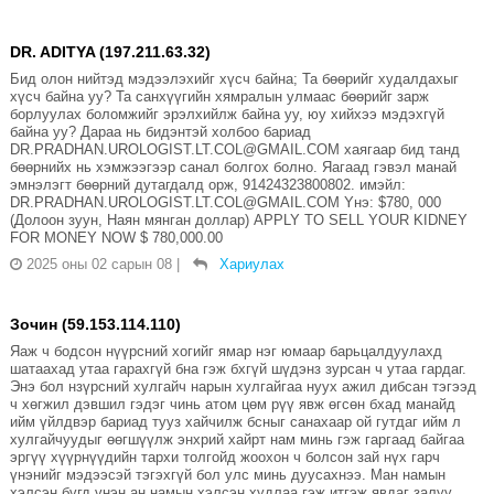
DR. ADITYA (197.211.63.32)
Бид олон нийтэд мэдээлэхийг хүсч байна; Та бөөрийг худалдахыг
хүсч байна уу? Та санхүүгийн хямралын улмаас бөөрийг зарж
борлуулах боломжийг эрэлхийлж байна уу, юу хийхээ мэдэхгүй
байна уу? Дараа нь бидэнтэй холбоо бариад
DR.PRADHAN.UROLOGIST.LT.COL@GMAIL.COM хаягаар бид танд
бөөрнийх нь хэмжээгээр санал болгох болно. Яагаад гэвэл манай
эмнэлэгт бөөрний дутагдалд орж, 91424323800802. имэйл:
DR.PRADHAN.UROLOGIST.LT.COL@GMAIL.COM Yнэ: $780, 000
(Долоон зуун, Наян мянган доллар) APPLY TO SELL YOUR KIDNEY
FOR MONEY NOW $ 780,000.00
2025 оны 02 сарын 08
|
Хариулах
Зочин (59.153.114.110)
Яаж ч бодсон нүүрсний хогийг ямар нэг юмаар барьцалдуулахд
шатаахад утаа гарахгүй бна гэж бхгүй шүдэнз зурсан ч утаа гардаг.
Энэ бол нзүрсний хулгайч нарын хулгайгаа нуух ажил дибсан тэгээд
ч хөгжил дэвшил гэдэг чинь атом цөм рүү явж өгсөн бхад манайд
ийм үйлдвэр бариад тууз хайчилж бсныг санахаар ой гутдаг ийм л
хулгайчуудыг өөгшүүлж энхрий хайрт нам минь гэж гаргаад байгаа
эргүү хүүрнүүдийн тархи толгойд жоохон ч болсон зай нүх гарч
үнэнийг мэдээсэй тэгэхгүй бол улс минь дуусахнээ. Ман намын
хэлсэн бүгд үнэн ан намын хэлсэн худлаа гэж итгэж явдаг залуу