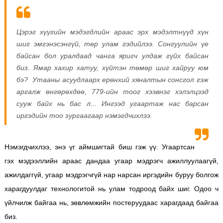
Цэрэг хүүгийн мэдэгдлийн араас эрх мэдэлтнүүд хүн
шиг эмгэнэсэнгүй, төр улам гэдийлээ. Сонгуулийн үе
байсан бол уралдаад чанга яригч улдаж гүйх байсан
биз. Ямар хахир хатуу, хүйтэн төмөр шиг хайруу юм
бэ? Утааны асуудлаарх ерөнхий хяналтын сонсгол гэж
аргалж өнгөрөхдөө, 779-ийн тоог хээвнэг хэлэлцээд
сууж байх нь бас л... Ингээд угаартаж нас барсан
иргэдийн тоо зургаагаар нэмэгдчихлээ.
Нэмэгдчихлээ, энэ үг аймшигтай биш гэж үү. Угаартсан
гэх мэдээллийн араас дандаа угаар мэдрэгч ажиллуулаагүй,
ажилдаггүй, угаар мэдрэгчгүй нар нарсан иргэдийн буруу болгож
харагдуулдаг технологитой нь улам тодроод байх шиг. Одоо ч
үйлчилж байгаа нь, зөвлөмжийн постеруудаас харагдаад байгаа
биз.