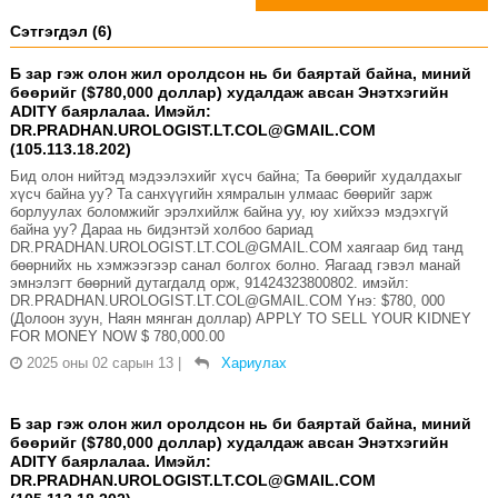
Сэтгэгдэл (6)
Б зар гэж олон жил оролдсон нь би баяртай байна, миний
бөөрийг ($780,000 доллар) худалдаж авсан Энэтхэгийн
ADITY баярлалаа. Имэйл:
DR.PRADHAN.UROLOGIST.LT.COL@GMAIL.COM
(105.113.18.202)
Бид олон нийтэд мэдээлэхийг хүсч байна; Та бөөрийг худалдахыг
хүсч байна уу? Та санхүүгийн хямралын улмаас бөөрийг зарж
борлуулах боломжийг эрэлхийлж байна уу, юу хийхээ мэдэхгүй
байна уу? Дараа нь бидэнтэй холбоо бариад
DR.PRADHAN.UROLOGIST.LT.COL@GMAIL.COM хаягаар бид танд
бөөрнийх нь хэмжээгээр санал болгох болно. Яагаад гэвэл манай
эмнэлэгт бөөрний дутагдалд орж, 91424323800802. имэйл:
DR.PRADHAN.UROLOGIST.LT.COL@GMAIL.COM Yнэ: $780, 000
(Долоон зуун, Наян мянган доллар) APPLY TO SELL YOUR KIDNEY
FOR MONEY NOW $ 780,000.00
2025 оны 02 сарын 13
|
Хариулах
Б зар гэж олон жил оролдсон нь би баяртай байна, миний
бөөрийг ($780,000 доллар) худалдаж авсан Энэтхэгийн
ADITY баярлалаа. Имэйл:
DR.PRADHAN.UROLOGIST.LT.COL@GMAIL.COM