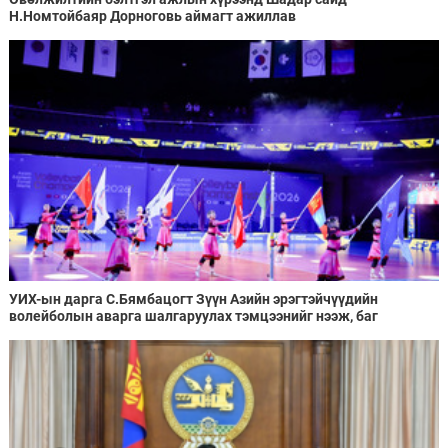
Н.Номтойбаяр Дорноговь аймагт ажиллав
УИХ-ын дарга С.Бямбацогт Зүүн Азийн эрэгтэйчүүдийн
волейболын аварга шалгаруулах тэмцээнийг нээж, баг
тамирчдад амжилт хүслээ