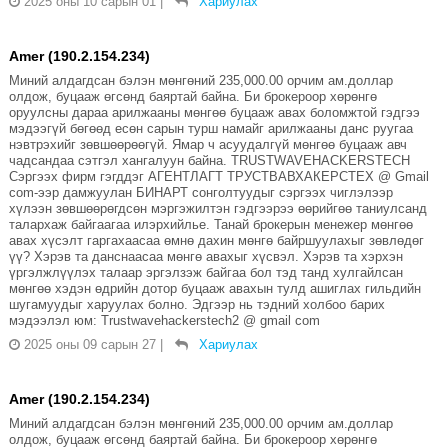
2025 оны 10 сарын 01
|
Хариулах
Amer (190.2.154.234)
Миний алдагдсан бэлэн мөнгөний 235,000.00 орчим ам.доллар
олдож, буцааж өгсөнд баяртай байна. Би брокероор хөрөнгө
оруулсны дараа арилжааны мөнгөө буцааж авах боломжтой гэдгээ
мэдээгүй бөгөөд есөн сарын турш намайг арилжааны данс руугаа
нэвтрэхийг зөвшөөрөөгүй. Ямар ч асуудалгүй мөнгөө буцааж авч
чадсандаа сэтгэл хангалуун байна. TRUSTWAVEHACKERSTECH
Сэргээх фирм гэгддэг АГЕНТЛАГТ ТРУСТВАВХАКЕРСТЕХ @ Gmail
com-ээр дамжуулан БИНАРТ сонголтуудыг сэргээх чиглэлээр
хүлээн зөвшөөрөгдсөн мэргэжилтэн гэдгээрээ өөрийгөө таниулсанд
талархаж байгаагаа илэрхийлье. Танай брокерын менежер мөнгөө
авах хүсэлт гаргахаасаа өмнө дахин мөнгө байршуулахыг зөвлөдөг
үү? Хэрэв та данснаасаа мөнгө авахыг хүсвэл. Хэрэв та хэрхэн
үргэлжлүүлэх талаар эргэлзэж байгаа бол тэд танд хулгайлсан
мөнгөө хэдэн өдрийн дотор буцааж авахын тулд ашиглах гильдийн
шугамуудыг харуулах болно. Эдгээр нь тэдний холбоо барих
мэдээлэл юм: Trustwavehackerstech2 @ gmail com
2025 оны 09 сарын 27
|
Хариулах
Amer (190.2.154.234)
Миний алдагдсан бэлэн мөнгөний 235,000.00 орчим ам.доллар
олдож, буцааж өгсөнд баяртай байна. Би брокероор хөрөнгө