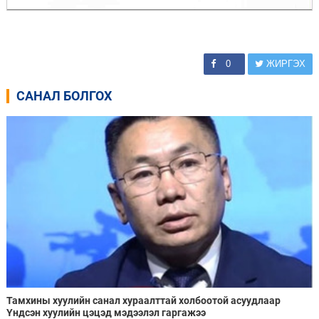
0
ЖИРГЭХ
САНАЛ БОЛГОХ
Тамхины хуулийн санал хураалттай холбоотой асуудлаар
Үндсэн хуулийн цэцэд мэдээлэл гаргажээ