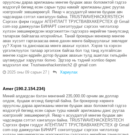
оруулсны дараа арилжааны мөнгөө буцааж авах боломжтой гэдгээ
мэдээгүй бөгөөд есөн сарын турш намайг арилжааны данс руугаа
нэвтрэхийг зөвшөөрөөгүй. Ямар ч асуудалгүй мөнгөө буцааж авч
чадсандаа сэтгэл хангалуун байна. TRUSTWAVEHACKERSTECH
Сэргээх фирм гэгддэг АГЕНТЛАГТ ТРУСТВАВХАКЕРСТЕХ @ Gmail
com-ээр дамжуулан БИНАРТ сонголтуудыг сэргээх чиглэлээр
хүлээн зөвшөөрөгдсөн мэргэжилтэн гэдгээрээ өөрийгөө таниулсанд
талархаж байгаагаа илэрхийлье. Танай брокерын менежер мөнгөө
авах хүсэлт гаргахаасаа өмнө дахин мөнгө байршуулахыг зөвлөдөг
үү? Хэрэв та данснаасаа мөнгө авахыг хүсвэл. Хэрэв та хэрхэн
үргэлжлүүлэх талаар эргэлзэж байгаа бол тэд танд хулгайлсан
мөнгөө хэдэн өдрийн дотор буцааж авахын тулд ашиглах гильдийн
шугамуудыг харуулах болно. Эдгээр нь тэдний холбоо барих
мэдээлэл юм: Trustwavehackerstech2 @ gmail com
2025 оны 09 сарын 27
|
Хариулах
Amer (190.2.154.234)
Миний алдагдсан бэлэн мөнгөний 235,000.00 орчим ам.доллар
олдож, буцааж өгсөнд баяртай байна. Би брокероор хөрөнгө
оруулсны дараа арилжааны мөнгөө буцааж авах боломжтой гэдгээ
мэдээгүй бөгөөд есөн сарын турш намайг арилжааны данс руугаа
нэвтрэхийг зөвшөөрөөгүй. Ямар ч асуудалгүй мөнгөө буцааж авч
чадсандаа сэтгэл хангалуун байна. TRUSTWAVEHACKERSTECH
Сэргээх фирм гэгддэг АГЕНТЛАГТ ТРУСТВАВХАКЕРСТЕХ @ Gmail
com-ээр дамжуулан БИНАРТ сонголтуудыг сэргээх чиглэлээр
хүлээн зөвшөөрөгдсөн мэргэжилтэн гэдгээрээ өөрийгөө таниулсанд