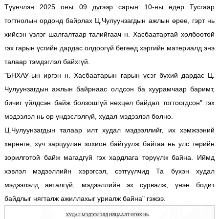
Түүнчлэн 2025 оны 09 дүгээр сарын 10-ны өдөр Тусгаар
тогтнолын ордонд байрлах Ц.Чулуунзагдын ажлын өрөө, гэрт нь
хийсэн үзлэг шалгалтаар талийгаач н. Хасбаатартай холбоотой
гэх гарын үсгийн дардас олдоогүй бөгөөд хэргийн материалд энэ
талаар тэмдэглэл байхгүй.
"БНХАУ-ын иргэн н. Хасбаатарын гарын үсэг бүхий дардас Ц.
Чулуунзагдын ажлын байрнаас олдсон ба хуурамчаар баримт,
бичиг үйлдсэн байж болзошгүй нөхцөл байдал тогтоогдсон" гэх
мэдээлэл нь ор үндэслэлгүй, худал мэдээлэл болно.
Ц.Чулуунзагдын талаар илт худал мэдээллийг, их хэмжээний
хөрөнгө, хүч зарцуулан зохион байгуулж байгаа нь улс төрийн
зорилготой байж магадгүй гэх хардлага төрүүлж байна. Иймд
хэвлэл мэдээллийн хэрэгсэл, сэтгүүлчид Та бүхэн худал
мэдээлэлд авталгүй, мэдээллийн эх сурвалж, үнэн бодит
байдлыг нягталж ажиллахыг уриалж байна" гэжээ.