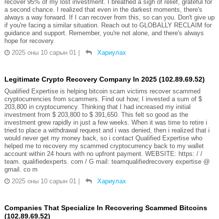
recover 95% of my lost investment. I breathed a sigh of relief, grateful for
a second chance. I realized that even in the darkest moments, there's
always a way forward. If I can recover from this, so can you. Don't give up
if you're facing a similar situation. Reach out to GLOBALLY RECLAIM for
guidance and support. Remember, you're not alone, and there's always
hope for recovery.
2025 оны 10 сарын 01
|
Хариулах
Legitimate Crypto Recovery Company In 2025 (102.89.69.52)
Qualified Expertise is helping bitcoin scam victims recover scammed
cryptocurrencies from scammers. Find out how; I invested a sum of $
203,800 in cryptocurrency. Thinking that I had increased my initial
investment from $ 203,800 to $ 391,650. This felt so good as the
investment grew rapidly in just a few weeks. When it was time to retire i
tried to place a withdrawal request and i was denied, then i realized that i
would never get my money back, so i contact Qualified Expertise who
helped me to recovery my scammed cryptocurrency back to my wallet
account within 24 hours with no upfront payment. WEBSITE: https: / /
team. qualifiedexperts. com / G mail: teamqualifiedrecovery expertise @
gmail. co m
2025 оны 10 сарын 01
|
Хариулах
Companies That Specialize In Recovering Scammed Bitcoins
(102.89.69.52)