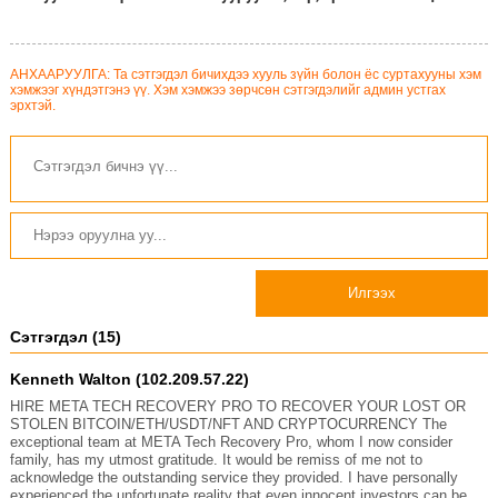
асар ихээр сулруулжээ
АНХААРУУЛГА: Та сэтгэгдэл бичихдээ хууль зүйн болон ёс суртахууны хэм
хэмжээг хүндэтгэнэ үү. Хэм хэмжээ зөрчсөн сэтгэгдэлийг админ устгах
эрхтэй.
Илгээх
Сэтгэгдэл (15)
Kenneth Walton (102.209.57.22)
HIRE META TECH RECOVERY PRO TO RECOVER YOUR LOST OR
STOLEN BITCOIN/ETH/USDT/NFT AND CRYPTOCURRENCY The
exceptional team at META Tech Recovery Pro, whom I now consider
family, has my utmost gratitude. It would be remiss of me not to
acknowledge the outstanding service they provided. I have personally
experienced the unfortunate reality that even innocent investors can be