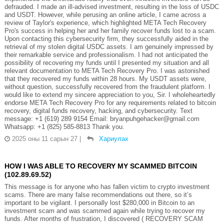
defrauded. I made an ill-advised investment, resulting in the loss of USDC
and USDT. However, while perusing an online article, I came across a
review of Taylor's experience, which highlighted META Tech Recovery
Pro's success in helping her and her family recover funds lost to a scam.
Upon contacting this cybersecurity firm, they successfully aided in the
retrieval of my stolen digital USDC assets. I am genuinely impressed by
their remarkable service and professionalism. I had not anticipated the
possibility of recovering my funds until I presented my situation and all
relevant documentation to META Tech Recovery Pro. I was astonished
that they recovered my funds within 28 hours. My USDT assets were,
without question, successfully recovered from the fraudulent platform. I
would like to extend my sincere appreciation to you, Sir. I wholeheartedly
endorse META Tech Recovery Pro for any requirements related to bitcoin
recovery, digital funds recovery, hacking, and cybersecurity. Text
message: +1 (619) 289 9154 Email: bryanpuhgehacker@gmail.com
Whatsapp: +1 (825) 585-8813 Thank you.
2025 оны 11 сарын 27
|
Хариулах
HOW I WAS ABLE TO RECOVERY MY SCAMMED BITCOIN
(102.89.69.52)
This message is for anyone who has fallen victim to crypto investment
scams. There are many false recommendations out there, so it’s
important to be vigilant. I personally lost $280,000 in Bitcoin to an
investment scam and was scammed again while trying to recover my
funds. After months of frustration, I discovered ( RECOVERY SCAM