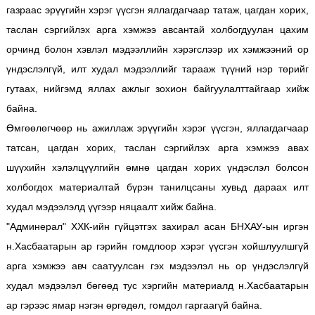
газраас эрүүгийн хэрэг үүсгэн яллагдагчаар татаж, цагдан хорих,
таслан сэргийлэх арга хэмжээ авсантай холбогдуулан цахим
орчинд болон хэвлэл мэдээллийн хэрэгслээр их хэмжээний ор
үндэслэлгүй, илт худал мэдээллийг тарааж түүний нэр төрийг
гутаах, нийгэмд яллах ажлыг зохион байгуулалттайгаар хийж
байна.
Өмгөөлөгчөөр нь ажиллаж эрүүгийн хэрэг үүсгэн, яллагдагчаар
татсан, цагдан хорих, таслан сэргийлэх арга хэмжээ авах
шүүхийн хэлэлцүүлгийн өмнө цагдан хорих үндэслэл болсон
холбогдох материалтай бүрэн танилцсаны хувьд дараах илт
худал мэдээлэлд үүгээр няцаалт хийж байна.
"Админерал" ХХК-ийн гүйцэтгэх захирал асан БНХАУ-ын иргэн
н.Хасбаатарын ар гэрийн гомдлоор хэрэг үүсгэн хойшлуулшгүй
арга хэмжээ авч саатуулсан гэх мэдээлэл нь ор үндэслэлгүй
худал мэдээлэл бөгөөд тус хэргийн материалд н.Хасбаатарын
ар гэрээс ямар нэгэн өргөдөл, гомдол гаргаагүй байна.