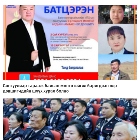
Сонгуулиар тарааж байсан мөнгөтэйгээ баригдсан нэр
дэвшигчдийн шүүх хурал болно