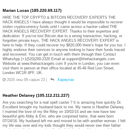
Marian Lucas (185.220.69.117)
HIRE THE TOP CRYPTO & BITCOIN RECOVERY EXPERTS THE
HACK ANGELS I have always thought it would be impossible to recover
stolen cryptocurrency funds until I came across a hacker called THE
HACK ANGELS RECOVERY EXPERT. Thanks to their expertise and
dedication. If you’ve lost Bitcoin due to a wrong transaction, hacking, or
forgotten private keys, THE HACK ANGELS RECOVERY EXPERT is
here to help. If they could recover my $820,000 there’s hope for you too. I
highly endorse their services to anyone looking to have their funds traced
and recovered. You can get in touch with them through their Contact
WhatsApp (+1(520)200-2320 Email at support@thehackangels.com
Website at www.thehackangels.com If you're in London, you can even
visit them in person at their office located at 45-46 Red Lion Street,
London WC1R 4PF, UK.
2025 оны 09 сарын 23
|
Хариулах
Heather Delaney (105.112.211.227)
Are you searching for a real spell caster ? It is amazing how quickly Dr.
Excellent brought my husband back to me. My name is Heather Delaney.
I married the love of my life Riley on 10/02/15 and we now have two
beautiful girls Abby & Erin, who are conjoined twins, that were born
07/24/16. My husband left me and moved to be with another woman. I felt
my life was over and my kids thought they would never see their father