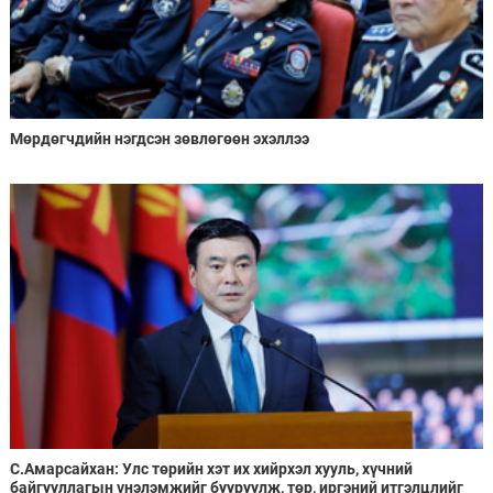
Мөрдөгчдийн нэгдсэн зөвлөгөөн эхэллээ
С.Амарсайхан: Улс төрийн хэт их хийрхэл хууль, хүчний
байгууллагын үнэлэмжийг бууруулж, төр, иргэний итгэлцлийг