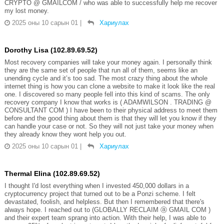
CRYPTO @ GMAILCOM / who was able to successfully help me recover
my lost money.
2025 оны 10 сарын 01
|
Хариулах
Dorothy Lisa (102.89.69.52)
Most recovery companies will take your money again. I personally think
they are the same set of people that run all of them, seems like an
unending cycle and it’s too sad. The most crazy thing about the whole
internet thing is how you can clone a website to make it look like the real
one. I discovered so many people fell into this kind of scams. The only
recovery company I know that works is ( ADAMWILSON . TRADING @
CONSULTANT COM ) I have been to their physical address to meet them
before and the good thing about them is that they will let you know if they
can handle your case or not. So they will not just take your money when
they already know they wont help you out.
2025 оны 10 сарын 01
|
Хариулах
Thermal Elina (102.89.69.52)
I thought I'd lost everything when I invested 450,000 dollars in a
cryptocurrency project that turned out to be a Ponzi scheme. I felt
devastated, foolish, and helpless. But then I remembered that there's
always hope. I reached out to (GLOBALLY RECLAIM ⓐ GMAIL COM )
and their expert team sprang into action. With their help, I was able to