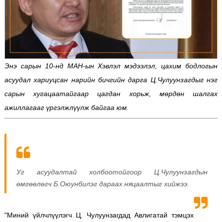
Энэ сарын 10-нд МАН-ын Хэвлэл мэдээлэл, цахим бодлогын
асуудал хариуцсан нарийн бичгийн дарга Ц.Чулуунзагдыг нэг
сарын хугацаатайгаар цагдан хорьж, мөрдөн шалгах
ажиллагааг үргэлжлүүлж байгаа юм.
Уг асуудалтай холбоотойгоор Ц.Чулуунзагдын
өмгөөлөгч Б.Оюунбилэг дараах няцаалтыг хийжээ.
"Миний үйлчлүүлэгч Ц. Чулуунзагдад Авлигатай тэмцэх