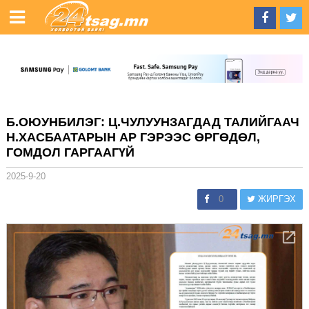
Б.ОЮУНБИЛЭГ: Ц.ЧУЛУУНЗАГДАД ТАЛИЙГААЧ
Н.ХАСБААТАРЫН АР ГЭРЭЭС ӨРГӨДӨЛ,
ГОМДОЛ ГАРГААГҮЙ
2025-9-20
0
ЖИРГЭХ