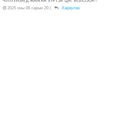
ЧУЛУУНЗАГД ЖАНГАА ХҮРТЭХ ЦАГ БОЛСООН !
2025 оны 09 сарын 20
|
Хариулах