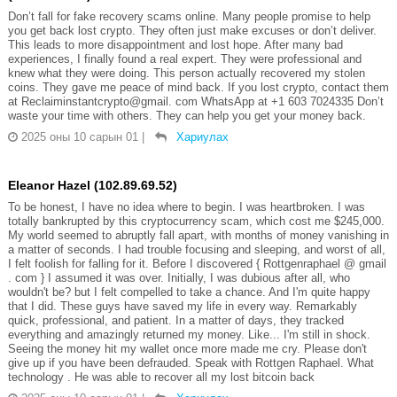
Don’t fall for fake recovery scams online. Many people promise to help
you get back lost crypto. They often just make excuses or don’t deliver.
This leads to more disappointment and lost hope. After many bad
experiences, I finally found a real expert. They were professional and
knew what they were doing. This person actually recovered my stolen
coins. They gave me peace of mind back. If you lost crypto, contact them
at Reclaiminstantcrypto@gmail. com WhatsApp at +1 603 7024335‬ Don’t
waste your time with others. They can help you get your money back.
2025 оны 10 сарын 01
|
Хариулах
Eleanor Hazel (102.89.69.52)
To be honest, I have no idea where to begin. I was heartbroken. I was
totally bankrupted by this cryptocurrency scam, which cost me $245,000.
My world seemed to abruptly fall apart, with months of money vanishing in
a matter of seconds. I had trouble focusing and sleeping, and worst of all,
I felt foolish for falling for it. Before I discovered { Rottgenraphael @ gmail
. com } I assumed it was over. Initially, I was dubious after all, who
wouldn't be? but I felt compelled to take a chance. And I'm quite happy
that I did. These guys have saved my life in every way. Remarkably
quick, professional, and patient. In a matter of days, they tracked
everything and amazingly returned my money. Like... I'm still in shock.
Seeing the money hit my wallet once more made me cry. Please don't
give up if you have been defrauded. Speak with Rottgen Raphael. What
technology . He was able to recover all my lost bitcoin back