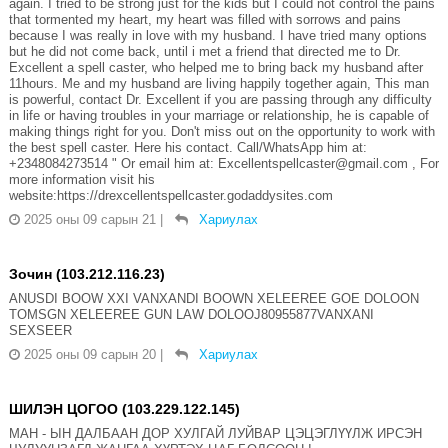
again. I tried to be strong just for the kids but I could not control the pains
that tormented my heart, my heart was filled with sorrows and pains
because I was really in love with my husband. I have tried many options
but he did not come back, until i met a friend that directed me to Dr.
Excellent a spell caster, who helped me to bring back my husband after
11hours. Me and my husband are living happily together again, This man
is powerful, contact Dr. Excellent if you are passing through any difficulty
in life or having troubles in your marriage or relationship, he is capable of
making things right for you. Don't miss out on the opportunity to work with
the best spell caster. Here his contact. Call/WhatsApp him at:
+2348084273514 " Or email him at: Excellentspellcaster@gmail.com , For
more information visit his
website:https://drexcellentspellcaster.godaddysites.com
2025 оны 09 сарын 21
|
Хариулах
Зочин (103.212.116.23)
ANUSDI BOOW XXI VANXANDI BOOWN XELEEREE GOE DOLOON
TOMSGN XELEEREE GUN LAW DOLOOJ80955877VANXANI
SEXSEER
2025 оны 09 сарын 20
|
Хариулах
ШИЛЭН ЦОГОО (103.229.122.145)
МАН - ЫН ДАЛБААН ДОР ХУЛГАЙ ЛУЙВАР ЦЭЦЭГЛҮҮЛЖ ИРСЭН