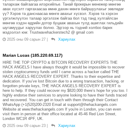
талархаж байгаагаа илэрхийлье. Танай брокерын менежер мөнгөө
авах хүсэлт гаргахаасаа өмнө дахин мөнгө байршуулахыг зөвлөдөг
үү? Хэрэв та данснаасаа мөнгө авахыг хүсвэл. Хэрэв та хэрхэн
үргэлжлүүлэх талаар эргэлзэж байгаа бол тэд танд хулгайлсан
мөнгөө хэдэн өдрийн дотор буцааж авахын тулд ашиглах гильдийн
шугамуудыг харуулах болно. Эдгээр нь тэдний холбоо барих
мэдээлэл юм: Trustwavehackerstech2 @ gmail com
2025 оны 09 сарын 27
|
Хариулах
Marian Lucas (185.220.69.117)
HIRE THE TOP CRYPTO & BITCOIN RECOVERY EXPERTS THE
HACK ANGELS I have always thought it would be impossible to recover
stolen cryptocurrency funds until I came across a hacker called THE
HACK ANGELS RECOVERY EXPERT. Thanks to their expertise and
dedication. If you’ve lost Bitcoin due to a wrong transaction, hacking, or
forgotten private keys, THE HACK ANGELS RECOVERY EXPERT is
here to help. If they could recover my $820,000 there’s hope for you too. I
highly endorse their services to anyone looking to have their funds traced
and recovered. You can get in touch with them through their Contact
WhatsApp (+1(520)200-2320 Email at support@thehackangels.com
Website at www.thehackangels.com If you're in London, you can even
visit them in person at their office located at 45-46 Red Lion Street,
London WC1R 4PF, UK.
2025 оны 09 сарын 23
|
Хариулах