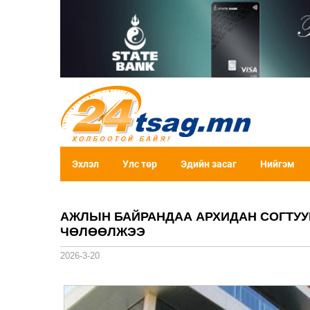
Эхлэл
Улс төр
Эдийн засаг
Нийгэм
АЖЛЫН БАЙРАНДАА АРХИДАН СОГТУУ
ЧӨЛӨӨЛЖЭЭ
2026-3-20