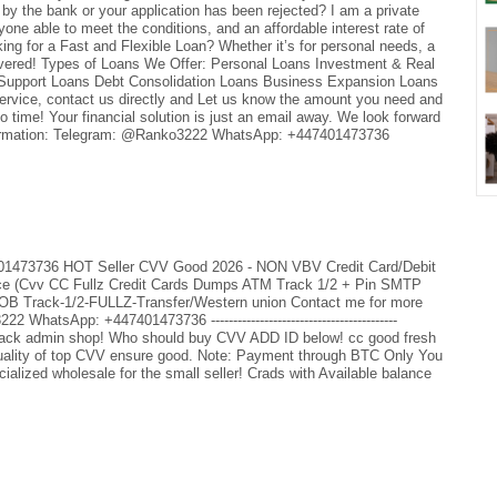
 by the bank or your application has been rejected? I am a private
one able to meet the conditions, and an affordable interest rate of
king for a Fast and Flexible Loan? Whether it’s for personal needs, a
overed! Types of Loans We Offer: Personal Loans Investment & Real
Support Loans Debt Consolidation Loans Business Expansion Loans
rvice, contact us directly and Let us know the amount you need and
o time! Your financial solution is just an email away. We look forward
nformation: Telegram: @Ranko3222 WhatsApp: +447401473736
1473736 HOT Seller CVV Good 2026 - NON VBV Credit Card/Debit
e (Cvv CC Fullz Credit Cards Dumps ATM Track 1/2 + Pin SMTP
B Track-1/2-FULLZ-Transfer/Western union Contact me for more
o3222 WhatsApp: +447401473736 ------------------------------------------
o hack admin shop! Who should buy CVV ADD ID below! cc good fresh
d quality of top CVV ensure good. Note: Payment through BTC Only You
ialized wholesale for the small seller! Crads with Available balance