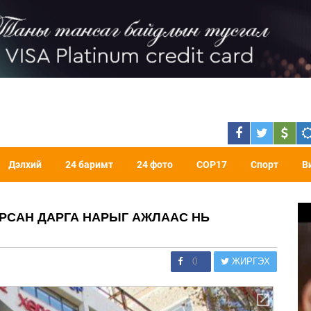
Дэлхий
24 баримт
24 фото
COP17
Спорт
В
РСАН ДАРГА НАРЫГ АЖЛААС НЬ
0
ЖИРГЭХ