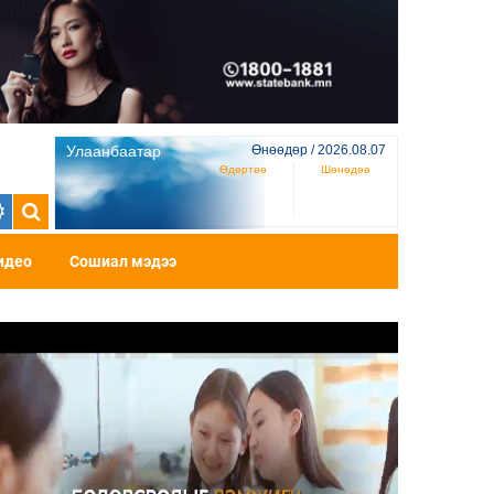
Улаанбаатар
Өнөөдөр / 2026.08.07
Өдөртөө
Шөнөдөө
идео
Сошиал мэдээ