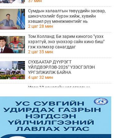
37 мин
Сумдын халаалтын төвүүдийн засвар,
шинэчлэлийг бүрэн хийж, хувийн
хэвшил рүү менежментийг нь
2 цаг 28 мин
шилжүүлсэн гэдгийг онцоллоо
Том Холланд: Би зарим киногоо "үзэх
хэрэггүй, энэ үнэхээр сайн кино биш"
гэж хэлмээр санагддаг
2 цаг 35 мин
СҮХБААТАР ДҮҮРЭГТ
ҮЙЛДВЭРЛЭВ-2026" ҮЗЭСГЭЛЭН
ҮРГЭЛЖИЛЖ БАЙНА
4 цаг 32 мин
Ирэх 10 хоногийн цаг агаарын
урьдчилсан төлөв
4 цаг 40 мин
Meta компани хүүхдийн сэтгэл зүйн
эрүүл мэндэд хохирол учруулсан
хэргээр Нью-Мексико мужид 567 сая
4 цаг 42 мин
доллар төлөхөөр болжээ