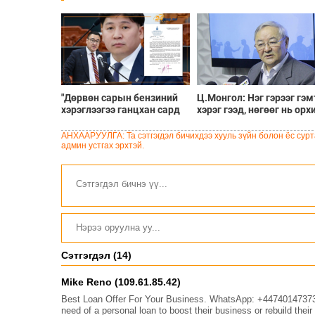
"Дөрвөн сарын бензиний
Ц.Монгол: Нэг гэрээг гэм
хэрэглээгээ ганцхан сард
хэрэг гээд, нөгөөг нь орх
хэрэглэчихсэн" гэж
нь шударга ёс уу?
мэдэгдсэн
АНХААРУУЛГА: Та сэтгэгдэл бичихдээ хууль зүйн болон ёс сурта
П.Баянбаатарын
админ устгах эрхтэй.
томилгоог ТАЗ хууль
зөрчсөн гэж дүгнэжээ
Сэтгэгдэл (14)
Mike Reno (109.61.85.42)
Best Loan Offer For Your Business. WhatsApp: +447401473736 H
need of a personal loan to boost their business or rebuild their 