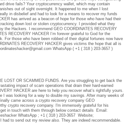
rd drive fails? Your cryptocurrency wallet, which may contain
anishes out of sight overnight. It happened to me when I lost
ally in disbelief and had to look for a means to recover my funds
 has arrived as a beacon of hope for those who have had their
 tracking down lost or stolen cryptocurrency. I provided what they
 back by the Hackers. I recommend GEO COORDINATES RECOVERY
ES RECOVERY HACKER I’m forever grateful to God for the
k. For those who have been robbed of their digital fortunes now have
 COORDINATES RECOVERY HACKER gives victims the hope that all is
coordinateshacker@gmail.com WhatsApp ( +1 ( 318 ) 203-3657 )
ST OR SCAMMED FUNDS. Are you struggling to get back the
astating impact of scam operations that drain their hard-earned
Y HACKER are here to help you recover what’s rightfully yours.
le I was looking for a way to double my savings. After many weeks of
I finally came across a crypto recovery company GEO
crypto recovery company. I'm immensely grateful for his
get in touch with them through below contact details Email:
shacker WhatsApp ; +1 ( 318 ) 203-3657 Website;
 I had to send out my review also. They are indeed recommendable.