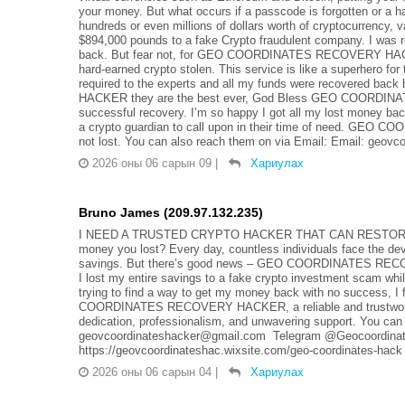
your money. But what occurs if a passcode is forgotten or a ha
hundreds or even millions of dollars worth of cryptocurrency, v
$894,000 pounds to a fake Crypto fraudulent company. I was re
back. But fear not, for GEO COORDINATES RECOVERY HACKER
hard-earned crypto stolen. This service is like a superhero for
required to the experts and all my funds were recovered
HACKER they are the best ever, God Bless GEO COORDINAT
successful recovery. I’m so happy I got all my lost money bac
a crypto guardian to call upon in their time of need. GEO
not lost. You can also reach them on via Email: Email: geov
2026 оны 06 сарын 09
|
Хариулах
Bruno James (209.97.132.235)
I NEED A TRUSTED CRYPTO HACKER THAT CAN RESTORE LO
money you lost? Every day, countless individuals face the dev
savings. But there’s good news – GEO COORDINATES RECOVER
I lost my entire savings to a fake crypto investment scam whi
trying to find a way to get my money back with no success, 
COORDINATES RECOVERY HACKER, a reliable and trustworthy 
dedication, professionalism, and unwavering support. You can 
geovcoordinateshacker@gmail.com Telegram @Geocoordinate
https://geovcoordinateshac.wixsite.com/geo-coordinates-hack
2026 оны 06 сарын 04
|
Хариулах