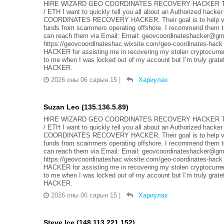
HIRE WIZARD GEO COORDINATES RECOVERY HACKER TO
/ ETH I want to quickly tell you all about an Authorized hack
COORDINATES RECOVERY HACKER. Their goal is to help victims
funds from scammers operating offshore. I recommend them to
can reach them via Email: Email: geovcoordinateshacker@gma
https://geovcoordinateshac.wixsite.com/geo-coordinate
HACKER for assisting me in recovering my stolen cryptocurre
to me when I was locked out of my account but I’m truly 
HACKER.
2026 оны 06 сарын 15
|
Хариулах
Suzan Leo (135.136.5.89)
HIRE WIZARD GEO COORDINATES RECOVERY HACKER TO
/ ETH I want to quickly tell you all about an Authorized hack
COORDINATES RECOVERY HACKER. Their goal is to help victims
funds from scammers operating offshore. I recommend them to
can reach them via Email: Email: geovcoordinateshacker@gma
https://geovcoordinateshac.wixsite.com/geo-coordinate
HACKER for assisting me in recovering my stolen cryptocurre
to me when I was locked out of my account but I’m truly 
HACKER.
2026 оны 06 сарын 15
|
Хариулах
Steve Ice (148.113.221.152)