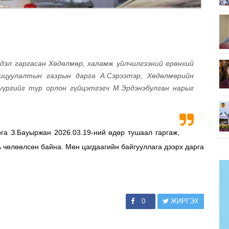
лдэл гаргасан Хөдөлмөр, халамж үйлчилгээний ерөнхий
ицуулалтын газрын дарга А.Сэрээтэр, Хөдөлмөрийн
үүргийг түр орлон гүйцэтгэгч М.Эрдэнэбулган нарыг
га З.Бауыржан 2026.03.19-ний өдөр тушаал гаргаж,
ь чөлөөлсөн байна. Мөн цагдаагийн байгууллага дээрх дарга
0
ЖИРГЭХ