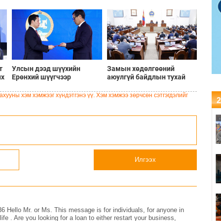
т
Улсын дээд шүүхийн
Замын хөдөлгөөний
их
Ерөнхий шүүгчээр
аюулгүй байдлын тухай
Ц.Цогтыг томиллоо
хуульд нэмэлт, өөрчлөлт
оруулах тухай хуулийн
хууны хэм хэмжээг хүндэтгэнэ үү. Хэм хэмжээ зөрчсөн сэтгэгдэлийг
2
төсөл болон хамт өргөн
мэдүүлсэн хууль,
тогтоолын төслүүдийг
эцэслэн батлав
Илгээх
ello Mr. or Ms. This message is for individuals, for anyone in
life . Are you looking for a loan to either restart your business,