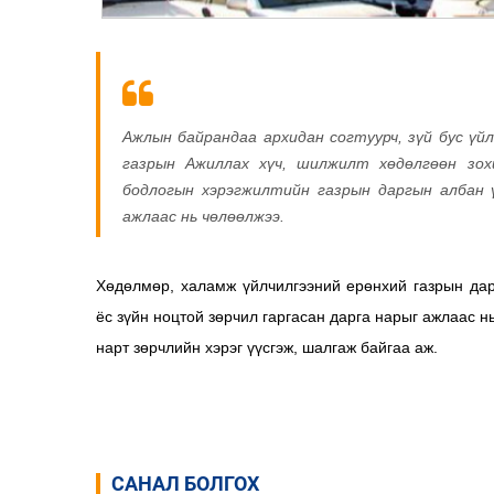
Ажлын байрандаа архидан согтуурч, зүй бус үй
газрын Ажиллах хүч, шилжилт хөдөлгөөн зох
бодлогын хэрэгжилтийн газрын даргын албан 
ажлаас нь чөлөөлжээ.
Хөдөлмөр, халамж үйлчилгээний ерөнхий газрын дар
ёс зүйн ноцтой зөрчил гаргасан дарга нарыг ажлаас н
нарт зөрчлийн хэрэг үүсгэж, шалгаж байгаа аж.
САНАЛ БОЛГОХ