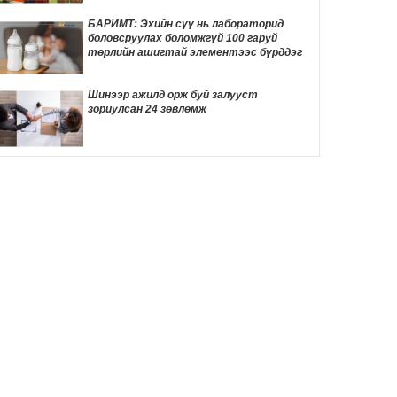
6 цаг 36 мин
БАРИМТ: Эхийн сүү нь лабораторид
боловсруулах боломжгүй 100 гаруй
Д.Трамп төрөлхийн иргэншлийг дахин
төрлийн ашигтай элементээс бүрддэг
хязгаарлахыг оролдлоо
6 цаг 47 мин
Шинээр ажилд орж буй залууст
зориулсан 24 зөвлөмж
Монелийн гудамжны авто замыг
өнөөдрөөс хааж, засварлана
7 цаг 17 мин
Даян аварга Б.Орхонбаярын тухай 24
баримт
7 цаг 21 мин
"Дөчин жилийн дараа өөрийн гэсэн
байртай боллоо"
7 цаг 38 мин
24 БАРИМТ: Spider-Man киног үзэхээсээ
өмнө мэдэх ёстой зүйлс
7 цаг 52 мин