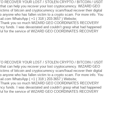
 RECOVER YOUR LOST / STOLEN CRYPTO / BITCOIN / USDT
er that can help you recover your lost cryptocurrency. WIZARD GEO
 of bitcoin and cryptocurrency scam/fraud recover their digital
 anyone who has fallen victim to a crypto scam. For more info. You
il.com WhatsApp ( +1 ( 318 ) 203-3657 ) Website;
s-hack Thank you so much WIZARD GEO COORDINATES RECOVERY
ncy funds. I was devastated and couldn’t grasp what had happened
grateful for the service of WIZARD GEO COORDINATES RECOVERY
 RECOVER YOUR LOST / STOLEN CRYPTO / BITCOIN / USDT
er that can help you recover your lost cryptocurrency. WIZARD GEO
 of bitcoin and cryptocurrency scam/fraud recover their digital
 anyone who has fallen victim to a crypto scam. For more info. You
il.com WhatsApp ( +1 ( 318 ) 203-3657 ) Website;
s-hack Thank you so much WIZARD GEO COORDINATES RECOVERY
ncy funds. I was devastated and couldn’t grasp what had happened
grateful for the service of WIZARD GEO COORDINATES RECOVERY