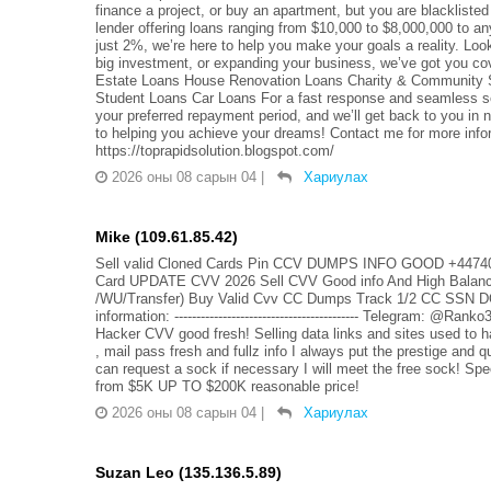
finance a project, or buy an apartment, but you are blacklisted
lender offering loans ranging from $10,000 to $8,000,000 to any
just 2%, we’re here to help you make your goals a reality. Loo
big investment, or expanding your business, we’ve got you c
Estate Loans House Renovation Loans Charity & Community 
Student Loans Car Loans For a fast response and seamless se
your preferred repayment period, and we’ll get back to you in n
to helping you achieve your dreams! Contact me for more i
https://toprapidsolution.blogspot.com/
2026 оны 08 сарын 04
|
Хариулах
Mike (109.61.85.42)
Sell valid Cloned Cards Pin CCV DUMPS INFO GOOD +44740
Card UPDATE CVV 2026 Sell CVV Good info And High Balanc
/WU/Transfer) Buy Valid Cvv CC Dumps Track 1/2 CC SSN DO
information: ------------------------------------------ Telegram: @Rank
Hacker CVV good fresh! Selling data links and sites used t
, mail pass fresh and fullz info I always put the prestige an
can request a sock if necessary I will meet the free sock! Spec
from $5K UP TO $200K reasonable price!
2026 оны 08 сарын 04
|
Хариулах
Suzan Leo (135.136.5.89)