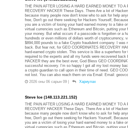
THE PAIN AFTER LOSING A HARD EARNED MONEY TO A 
RECOVERY HACKER These Days. There Are a lot of Hackers On
because many people now don't know who to ask for help anymor
free, Don't go out there seeking for Hackers Yourself, Because 
you are a victim of losing your hard earned money to a fake 
virtual currencies such as Ethereum and Bitcoin, putting your 
your money. But what occurs if a passcode is forgotten or a ha
hundreds or even millions of dollars worth of cryptocurrency, v
$894,000 pounds to a fake Crypto fraudulent company. I was re
back. But fear not, for GEO COORDINATES RECOVERY HACKER
hard-earned crypto stolen. This service is like a superhero for
required to the experts and all my funds were recovered
HACKER they are the best ever, God Bless GEO COORDINAT
successful recovery. I’m so happy I got all my lost money bac
a crypto guardian to call upon in their time of need. GEO
not lost. You can also reach them on via Email: Email: geov
2026 оны 06 сарын 09
|
Хариулах
Steve Ice (148.113.221.152)
THE PAIN AFTER LOSING A HARD EARNED MONEY TO A 
RECOVERY HACKER These Days. There Are a lot of Hackers On
because many people now don't know who to ask for help anymor
free, Don't go out there seeking for Hackers Yourself, Because 
you are a victim of losing your hard earned money to a fake 
virtual currencies such as Ethereum and Bitcoin, putting your 