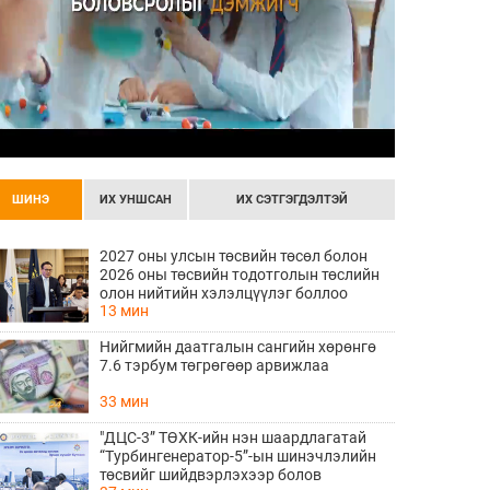
ШИНЭ
ИХ УНШСАН
ИХ СЭТГЭГДЭЛТЭЙ
2027 оны улсын төсвийн төсөл болон
2026 оны төсвийн тодотголын төслийн
олон нийтийн хэлэлцүүлэг боллоо
13 мин
Нийгмийн даатгалын сангийн хөрөнгө
7.6 тэрбум төгрөгөөр арвижлаа
33 мин
"ДЦС-3” ТӨХК-ийн нэн шаардлагатай
“Турбингенератор-5”-ын шинэчлэлийн
төсвийг шийдвэрлэхээр болов