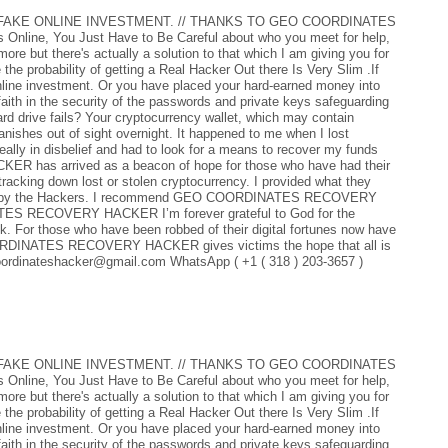
FAKE ONLINE INVESTMENT. // THANKS TO GEO COORDINATES
line, You Just Have to Be Careful about who you meet for help,
e but there's actually a solution to that which I am giving you for
the probability of getting a Real Hacker Out there Is Very Slim .If
online investment. Or you have placed your hard-earned money into
faith in the security of the passwords and private keys safeguarding
rd drive fails? Your cryptocurrency wallet, which may contain
anishes out of sight overnight. It happened to me when I lost
ally in disbelief and had to look for a means to recover my funds
 has arrived as a beacon of hope for those who have had their
 tracking down lost or stolen cryptocurrency. I provided what they
 back by the Hackers. I recommend GEO COORDINATES RECOVERY
ES RECOVERY HACKER I’m forever grateful to God for the
k. For those who have been robbed of their digital fortunes now have
 COORDINATES RECOVERY HACKER gives victims the hope that all is
coordinateshacker@gmail.com WhatsApp ( +1 ( 318 ) 203-3657 )
FAKE ONLINE INVESTMENT. // THANKS TO GEO COORDINATES
line, You Just Have to Be Careful about who you meet for help,
e but there's actually a solution to that which I am giving you for
the probability of getting a Real Hacker Out there Is Very Slim .If
online investment. Or you have placed your hard-earned money into
faith in the security of the passwords and private keys safeguarding