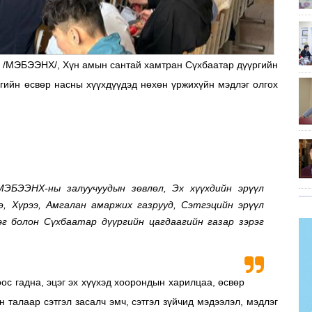
о /МЭБЭЭНХ/, Хүн амын сантай хамтран Сүхбаатар дүүргийн
гийн өсвөр насны хүүхдүүдэд нөхөн үржихүйн мэдлэг олгох
ЭБЭЭНХ-ны залуучуудын зөвлөл, Эх хүүхдийн эрүүл
, Хүрээ, Амгалан амаржих газрууд, Сэтгэцийн эрүүл
эг болон Сүхбаатар дүүргийн цагдаагийн газар зэрэг
ос гадна, эцэг эх хүүхэд хоорондын харилцаа, өсвөр
талаар сэтгэл засалч эмч, сэтгэл зүйчид мэдээлэл, мэдлэг