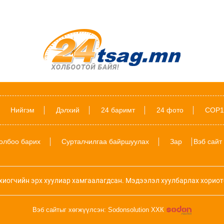
Нийгэм
Дэлхий
24 баримт
24 фото
COP1
олбоо барих
Сурталчилгаа байршуулах
Зар
Вэб сайт
хиогчийн эрх хуулиар хамгаалагдсан. Мэдээлэл хуулбарлах хориот
Вэб сайтыг хөгжүүлсэн: Sodonsolution ХХК