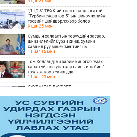
9 цаг 21 мин
"ДЦС-3” ТӨХК-ийн нэн шаардлагатай
“Турбингенератор-5”-ын шинэчлэлийн
төсвийг шийдвэрлэхээр болов
9 цаг 25 мин
Сумдын халаалтын төвүүдийн засвар,
шинэчлэлийг бүрэн хийж, хувийн
хэвшил рүү менежментийг нь
11 цаг 16 мин
шилжүүлсэн гэдгийг онцоллоо
Том Холланд: Би зарим киногоо "үзэх
хэрэггүй, энэ үнэхээр сайн кино биш"
гэж хэлмээр санагддаг
11 цаг 23 мин
СҮХБААТАР ДҮҮРЭГТ
ҮЙЛДВЭРЛЭВ-2026" ҮЗЭСГЭЛЭН
ҮРГЭЛЖИЛЖ БАЙНА
13 цаг 20 мин
Ирэх 10 хоногийн цаг агаарын
урьдчилсан төлөв
13 цаг 28 мин