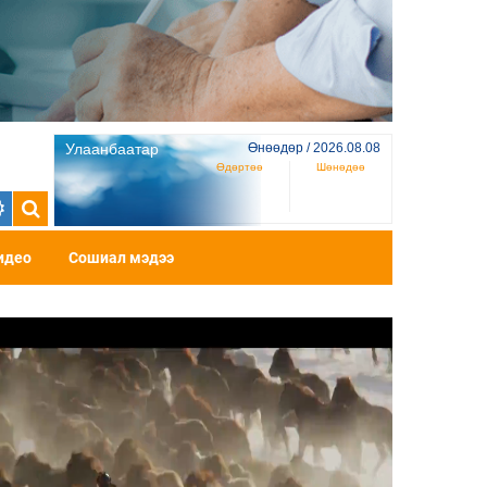
Улаанбаатар
Өнөөдөр / 2026.08.08
Өдөртөө
Шөнөдөө
идео
Сошиал мэдээ