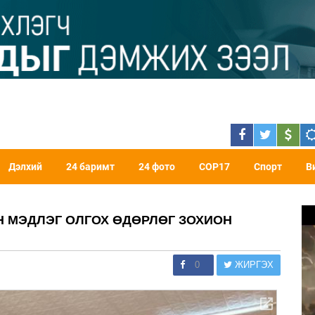
Дэлхий
24 баримт
24 фото
COP17
Спорт
В
 МЭДЛЭГ ОЛГОХ ӨДӨРЛӨГ ЗОХИОН
0
ЖИРГЭХ