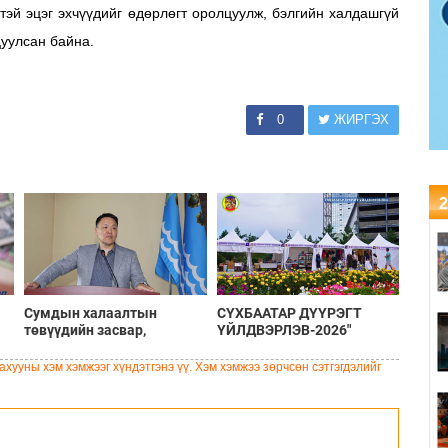
дтэй эцэг эхчүүдийг өдөрлөгт оролцуулж, бэлгийн халдашгүй
цуулсан байна.
0
ЖИРГЭХ
2
Сумдын халаалтын
СҮХБААТАР ДҮҮРЭГТ
төвүүдийн засвар,
ҮЙЛДВЭРЛЭВ-2026"
шинэчлэлийг бүрэн хийж,
ҮЗЭСГЭЛЭН ҮРГЭЛЖИЛЖ
хувийн хэвшил рүү
БАЙНА
хууны хэм хэмжээг хүндэтгэнэ үү. Хэм хэмжээ зөрчсөн сэтгэгдэлийг
менежментийг нь
шилжүүлсэн гэдгийг
онцоллоо