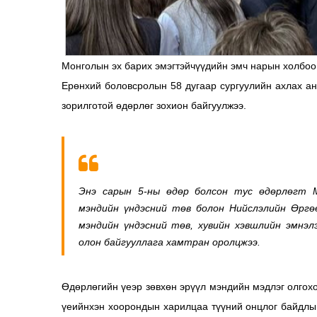
Монголын эх барих эмэгтэйчүүдийн эмч нарын холбо
Ерөнхий боловсролын 58 дугаар сургуулийн ахлах ан
зорилготой өдөрлөг зохион байгуулжээ.
Энэ сарын 5-ны өдөр болсон тус өдөрлөгт М
мэндийн үндэсний төв болон Нийслэлийн Өргөө
мэндийн үндэсний төв, хувийн хэвшлийн эмнэл
олон байгууллага хамтран оролцжээ.
Өдөрлөгийн үеэр зөвхөн эрүүл мэндийн мэдлэг олгохо
үеийнхэн хоорондын харилцаа түүний онцлог байдлын 