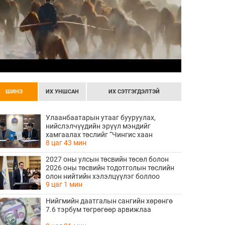
ШИНЭ
ИХ УНШСАН
ИХ СЭТГЭГДЭЛТЭЙ
Улаанбаатарын утааг бууруулах,
нийслэлчүүдийн эрүүл мэндийг
хамгаалах төслийг “Чингис хаан
8 цаг 43 мин
баялгийн сан нэгдэл” ХХК-тай хамтран
хэрэгжүүлнэ
2027 оны улсын төсвийн төсөл болон
2026 оны төсвийн тодотголын төслийн
олон нийтийн хэлэлцүүлэг боллоо
9 цаг 1 мин
Нийгмийн даатгалын сангийн хөрөнгө
7.6 тэрбум төгрөгөөр арвижлаа