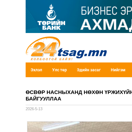
Эхлэл
Улс төр
Эдийн засаг
Нийгэм
ӨСВӨР НАСНЫХАНД НӨХӨН ҮРЖИХҮЙН
БАЙГУУЛЛАА
2026-5-13