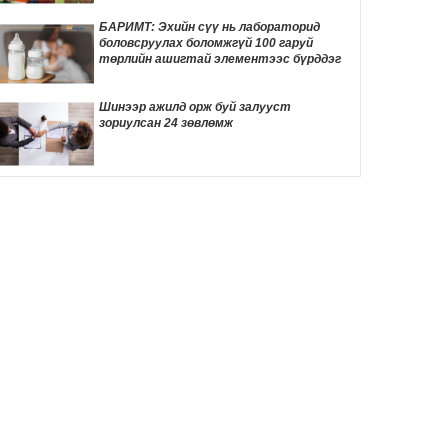
ТОМООХОН маргаан дагуулж эхлэв
15 цаг 14 мин
БАРИМТ: Эхийн сүү нь лабораторид
боловсруулах боломжгүй 100 гаруй
ДҮН ШИНЖИЛГЭЭ: Америк- Хятадын
төрлийн ашигтай элементээс бүрддэг
эмзэг харилцаа
15 цаг 24 мин
Шинээр ажилд орж буй залууст
зориулсан 24 зөвлөмж
Д.Трамп төрөлхийн иргэншлийг дахин
хязгаарлахыг оролдлоо
15 цаг 35 мин
Монелийн гудамжны авто замыг
өнөөдрөөс хааж, засварлана
16 цаг 6 мин
Даян аварга Б.Орхонбаярын тухай 24
баримт
16 цаг 9 мин
"Дөчин жилийн дараа өөрийн гэсэн
байртай боллоо"
16 цаг 26 мин