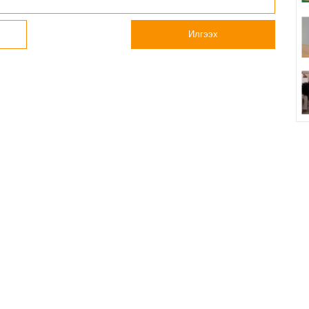
Илгээх