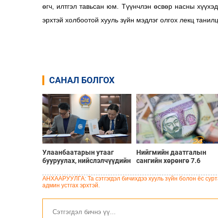
өгч, илтгэл тавьсан юм. Түүнчлэн өсвөр насны хүүхэ
эрхтэй холбоотой хууль зүйн мэдлэг олгох лекц танил
САНАЛ БОЛГОХ
Улаанбаатарын утааг
Нийгмийн даатгалын
бууруулах, нийслэлчүүдийн
сангийн хөрөнгө 7.6
эрүүл мэндийг хамгаалах
тэрбум төгрөгөөр
төслийг “Чингис хаан
арвижлаа
АНХААРУУЛГА: Та сэтгэгдэл бичихдээ хууль зүйн болон ёс сурта
баялгийн сан нэгдэл” ХХК-
админ устгах эрхтэй.
тай хамтран хэрэгжүүлнэ