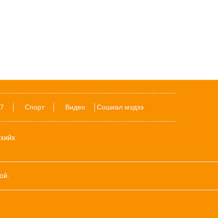
24 БАРИМТ: Spider-Man киног үзэхээсээ
өмнө мэдэх ёстой зүйлс
16 цаг 40 мин
Даян аварга Б.Орхонбаярын тухай 24
баримт
18-хан насандаа Аймгийн заан болсон
Ш.Батырбек хүүгийн тухай 15 баримт
7
Спорт
Видео
Сошиал мэдээ
POETRY: Намрыг угтах найман шүлэг
хийх
Дэлхий даяар шатахууны хомсдол
нүүрлэсэн ч Орос, Куба, Хятад улсад
ой.
илүү хурцадмал байдал үүсээд байна
Наймдугаар сард ордуудын амьдрал
хэрхэн өрнөх вэ?