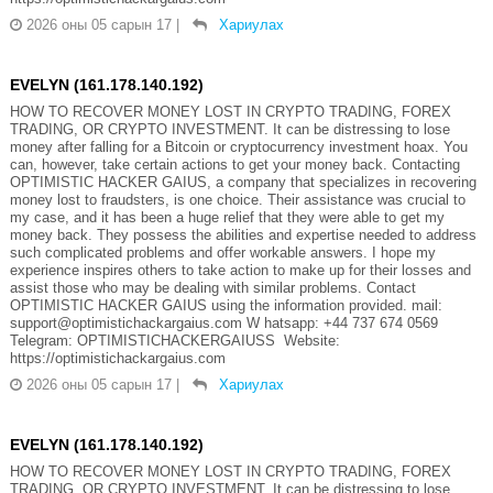
2026 оны 05 сарын 17
|
Хариулах
EVELYN (161.178.140.192)
HOW TO RECOVER MONEY LOST IN CRYPTO TRADING, FOREX
TRADING, OR CRYPTO INVESTMENT. It can be distressing to lose
money after falling for a Bitcoin or cryptocurrency investment hoax. You
can, however, take certain actions to get your money back. Contacting
OPTIMISTIC HACKER GAIUS, a company that specializes in recovering
money lost to fraudsters, is one choice. Their assistance was crucial to
my case, and it has been a huge relief that they were able to get my
money back. They possess the abilities and expertise needed to address
such complicated problems and offer workable answers. I hope my
experience inspires others to take action to make up for their losses and
assist those who may be dealing with similar problems. Contact
OPTIMISTIC HACKER GAIUS using the information provided. mail:
support@optimistichackargaius.com W hatsapp: +44 737 674 0569
Telegram: OPTIMISTICHACKERGAIUSS Website:
https://optimistichackargaius.com
2026 оны 05 сарын 17
|
Хариулах
EVELYN (161.178.140.192)
HOW TO RECOVER MONEY LOST IN CRYPTO TRADING, FOREX
TRADING, OR CRYPTO INVESTMENT. It can be distressing to lose