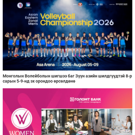
Монголын Волейболын шигшээ баг Зүүн азийн шилдгүүдтэй 8-р
сарын 5-9-нд эх орондоо өрсөлдөнө