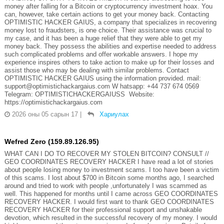
money after falling for a Bitcoin or cryptocurrency investment hoax. You
can, however, take certain actions to get your money back. Contacting
OPTIMISTIC HACKER GAIUS, a company that specializes in recovering
money lost to fraudsters, is one choice. Their assistance was crucial to
my case, and it has been a huge relief that they were able to get my
money back. They possess the abilities and expertise needed to address
such complicated problems and offer workable answers. I hope my
experience inspires others to take action to make up for their losses and
assist those who may be dealing with similar problems. Contact
OPTIMISTIC HACKER GAIUS using the information provided. mail:
support@optimistichackargaius.com W hatsapp: +44 737 674 0569
Telegram: OPTIMISTICHACKERGAIUSS Website:
https://optimistichackargaius.com
2026 оны 05 сарын 17
|
Хариулах
Wefred Zero (159.89.126.95)
WHAT CAN I DO TO RECOVER MY STOLEN BITCOIN? CONSULT //
GEO COORDINATES RECOVERY HACKER I have read a lot of stories
about people losing money to investment scams. I too have been a victim
of this scams. I lost about $700 in Bitcoin some months ago, I searched
around and tried to work with people ,unfortunately I was scammed as
well. This happened for months until I came across GEO COORDINATES
RECOVERY HACKER. I would first want to thank GEO COORDINATES
RECOVERY HACKER for their professional support and unshakable
devotion, which resulted in the successful recovery of my money. I would