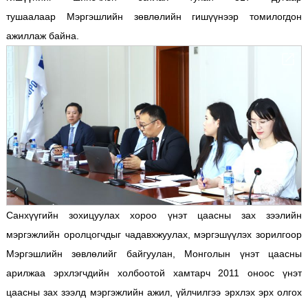
тушаалаар Мэргэшлийн зөвлөлийн гишүүнээр томилогдон
ажиллаж байна.
Санхүүгийн зохицуулах хороо үнэт цаасны зах зээлийн
мэргэжлийн оролцогчдыг чадавхжуулах, мэргэшүүлэх зорилгоор
Мэргэшлийн зөвлөлийг байгуулан, Монголын үнэт цаасны
арилжаа эрхлэгчдийн холбоотой хамтарч 2011 оноос үнэт
цаасны зах зээлд мэргэжлийн ажил, үйлчилгээ эрхлэх эрх олгох