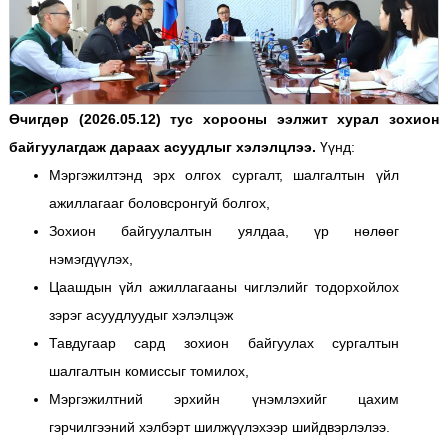
Өчигдөр (2026.05.12) тус хорооны ээлжит хурал зохион
байгуулагдаж дараах асуудлыг хэлэлцлээ.
Үүнд:
Мэргэжилтэнд эрх олгох сургалт, шалгалтын үйл
ажиллагааг боловсронгуй болгох,
Зохион байгуулалтын уялдаа, үр нөлөөг
нэмэгдүүлэх,
Цаашдын үйл ажиллагааны чиглэлийг тодорхойлох
зэрэг асуудлуудыг хэлэлцэж
Тавдугаар сард зохион байгуулах сургалтын
шалгалтын комиссыг томилох,
Мэргэжилтний эрхийн үнэмлэхийг цахим
гэрчилгээний хэлбэрт шилжүүлэхээр шийдвэрлэлээ.