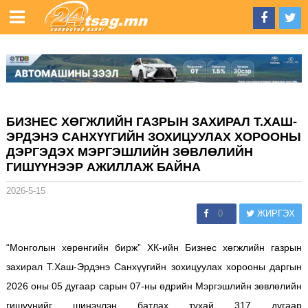
БИЗНЕС ХӨГЖЛИЙН ГАЗРЫН ЗАХИРАЛ Т.ХАШ-
ЭРДЭНЭ САНХҮҮГИЙН ЗОХИЦУУЛАХ ХОРООНЫ
ДЭРГЭДЭХ МЭРГЭШЛИЙН ЗӨВЛӨЛИЙН
ГИШҮҮНЭЭР АЖИЛЛАЖ БАЙНА
2026-5-15
0
ЖИРГЭХ
“Монголын хөрөнгийн бирж” ХК-ийн Бизнес хөгжлийн газрын
захирал Т.Хаш-Эрдэнэ Санхүүгийн зохицуулах хорооны даргын
2026 оны 05 дугаар сарын 07-ны өдрийн Мэргэшлийн зөвлөлийн
гишүүнийг шинэчлэн батлах тухай 317 дугаар