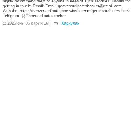
highly recommend them to anyone in need of such services. Details for
getting in touch: Email: Email: geovcoordinateshacker@gmail.com
Website; https://geovcoordinateshac.wixsite.com/geo-coordinates-hack
Telegram: @Geocoordinateshacker
2026 оны 05 сарын 16
|
Хариулах