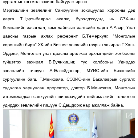
сургалтыг тогтмол зохион байгуулж ирсэн.
Мэргэшлийн зөвлөлийг Санхүүгийн зохицуулах хорооны дэд
дарга Т.Цэрэнбадрал ахалж, бүрэлдэхүүнд нь СЗХ-ны
Компанийн засаглал, комплайнсын хэлтсийн дарга А.Авир, Үнэт
цаасны газрын ахлах референт Б.Төмөрхуяг, “Монголын
хөрөнгийн бирж” ХК-ийн Бизнес хөгжлийн газрын захирал Т.Хаш-
Эрдэнэ, Монголын үнэт цаасны арилжаа эрхлэгчдийн холбооны
гүйцэтгэх захирал Б.Буянхишиг, тус холбооны Удирдах
зөвлөлийн гишүүн А.Өлзийдэлгэр, МУИС-ийн Бизнесийн
сургуулийн багш Т.Мөнхзаяа, СЭЗИС-ийн Бакалаврын сургалт,
судалгаа хариуцсан проректор, доктор Б.Мөнхзаяа, Монголын
итгэмжлэгдсэн санхүүгийн шинжээчдийн нийгэмлэгийн төлөөлөн
удирдах зөвлөлийн гишүүн С.Дашдорж нар ажиллаж байна.