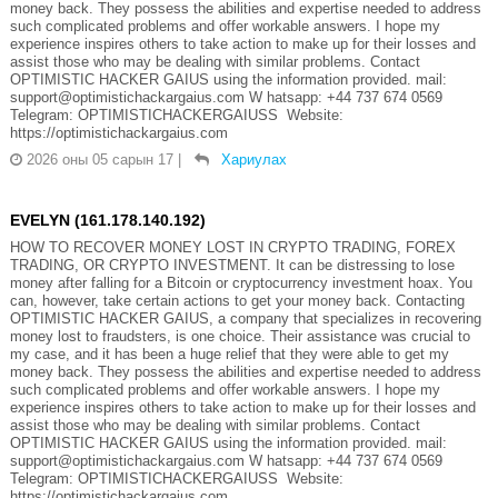
money back. They possess the abilities and expertise needed to address
such complicated problems and offer workable answers. I hope my
experience inspires others to take action to make up for their losses and
assist those who may be dealing with similar problems. Contact
OPTIMISTIC HACKER GAIUS using the information provided. mail:
support@optimistichackargaius.com W hatsapp: +44 737 674 0569
Telegram: OPTIMISTICHACKERGAIUSS Website:
https://optimistichackargaius.com
2026 оны 05 сарын 17
|
Хариулах
EVELYN (161.178.140.192)
HOW TO RECOVER MONEY LOST IN CRYPTO TRADING, FOREX
TRADING, OR CRYPTO INVESTMENT. It can be distressing to lose
money after falling for a Bitcoin or cryptocurrency investment hoax. You
can, however, take certain actions to get your money back. Contacting
OPTIMISTIC HACKER GAIUS, a company that specializes in recovering
money lost to fraudsters, is one choice. Their assistance was crucial to
my case, and it has been a huge relief that they were able to get my
money back. They possess the abilities and expertise needed to address
such complicated problems and offer workable answers. I hope my
experience inspires others to take action to make up for their losses and
assist those who may be dealing with similar problems. Contact
OPTIMISTIC HACKER GAIUS using the information provided. mail:
support@optimistichackargaius.com W hatsapp: +44 737 674 0569
Telegram: OPTIMISTICHACKERGAIUSS Website:
https://optimistichackargaius.com