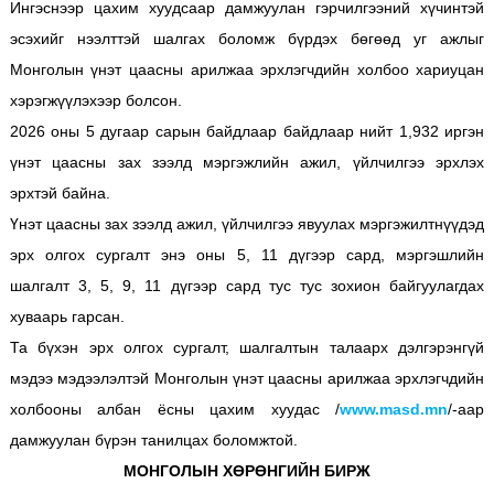
Ингэснээр цахим хуудсаар дамжуулан гэрчилгээний хүчинтэй
эсэхийг нээлттэй шалгах боломж бүрдэх бөгөөд уг ажлыг
Монголын үнэт цаасны арилжаа эрхлэгчдийн холбоо хариуцан
хэрэгжүүлэхээр болсон.
2026 оны 5 дугаар сарын байдлаар байдлаар нийт 1,932 иргэн
үнэт цаасны зах зээлд мэргэжлийн ажил, үйлчилгээ эрхлэх
эрхтэй байна.
Үнэт цаасны зах зээлд ажил, үйлчилгээ явуулах мэргэжилтнүүдэд
эрх олгох сургалт энэ оны 5, 11 дүгээр сард, мэргэшлийн
шалгалт 3, 5, 9, 11 дүгээр сард тус тус зохион байгуулагдах
хуваарь гарсан.
Та бүхэн эрх олгох сургалт, шалгалтын талаарх дэлгэрэнгүй
мэдээ мэдээлэлтэй Монголын үнэт цаасны арилжаа эрхлэгчдийн
холбооны албан ёсны цахим хуудас /
www.masd.mn
/-аар
дамжуулан бүрэн танилцах боломжтой.
МОНГОЛЫН ХӨРӨНГИЙН БИРЖ