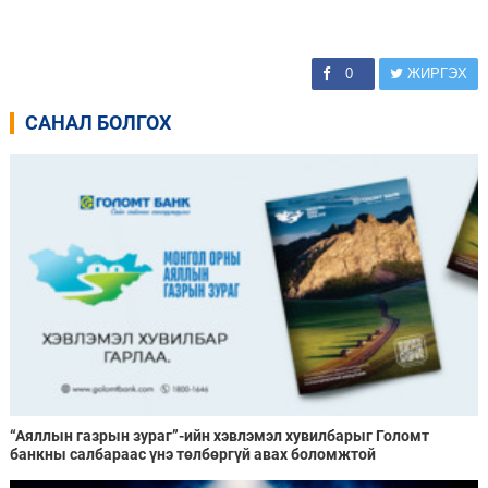
0
ЖИРГЭХ
САНАЛ БОЛГОХ
“Аяллын газрын зураг”-ийн хэвлэмэл хувилбарыг Голомт
банкны салбараас үнэ төлбөргүй авах боломжтой