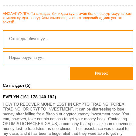
АНХААРУУЛГА: Та сэтгэгдэл бичихдээ хууль зүйн болон ёс суртахууны хэм
хэмжээг хүндэтгэнэ үү. Хэм хэмжээ зөрчсөн сэтгэгдэлийг админ устгах
эрхтэй.
Илгээх
Сэтгэгдэл (5)
EVELYN (161.178.140.192)
HOW TO RECOVER MONEY LOST IN CRYPTO TRADING, FOREX
TRADING, OR CRYPTO INVESTMENT. It can be distressing to lose
money after falling for a Bitcoin or cryptocurrency investment hoax. You
can, however, take certain actions to get your money back. Contacting
OPTIMISTIC HACKER GAIUS, a company that specializes in recovering
money lost to fraudsters, is one choice. Their assistance was crucial to
my case, and it has been a huge relief that they were able to get my