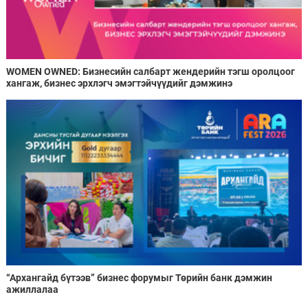
WOMEN OWNED: Бизнесийн салбарт жендерийн тэгш оролцоог
хангаж, бизнес эрхлэгч эмэгтэйчүүдийг дэмжинэ
“Архангайд бүтээв” бизнес форумыг Төрийн банк дэмжин
ажиллалаа