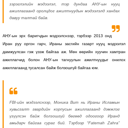
зэрэглэлийн мэдээлэл, тэр дундаа АНУ-ын нууц
ажиллагаанд оролцдог ажилтнуудын мэдээлэлд хандах
давуу талтай байв.
АНУ-ын эрх баригчдын мэдээлснээр, тэрбээр 2013 онд
Иран руу оргон гарч, Ираны засгийн газарт нууц мэдээлэл
дамжуулсан гэж үзэж байгаа аж. Мөн өөрийн хуучин хамтран
ажиллагчид болон АНУ-ын тагнуулын ажилтнуудыг онилох
ажиллагаанд тусалсан байж болзошгүй байгаа юм.
FBI-ийн мэдээлснээр, Моника Вит нь Ираны Исламын
хувьсгалт гвардийн корпусын ажиллагаанд дэмжлэг
үзүүлсэн байж болзошгүй бөгөөд одоогоор Иранд
амьдарч байгаа сураг бий. Тэрбээр “Fatemah Zahra”