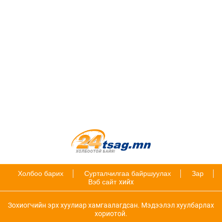
Холбоо барих
Сурталчилгаа байршуулах
Зар
Вэб сайт
хийх
Зохиогчийн эрх хуулиар хамгаалагдсан. Мэдээлэл хуулбарлах
хориотой.