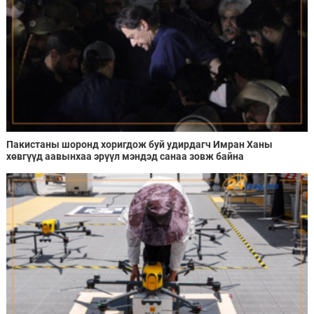
Пакистаны шоронд хоригдож буй удирдагч Имран Ханы
хөвгүүд аавынхаа эрүүл мэндэд санаа зовж байна