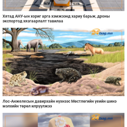
Хятад АНУ-ын хориг арга хэмжээнд хариу барьж, дроны
экспортод хязгаарлалт тавилаа
Лос-Анжелесын давирхайн нүхнээс Мөстлөгийн үеийн шинэ
мэлхийн төрөл илрүүлжээ