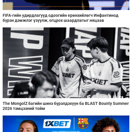
FIFA-гийн удирдлагууд одоогийн ерөнхийлөгч Инфантинод
бүрэн дэмжлэг үзүүлж, огцрох шаардлагыг няцаав
The MongolZ багийн шинэ бүрэлдэхүүн ба BLAST Bounty Summer
2026 тэмцээний тойм