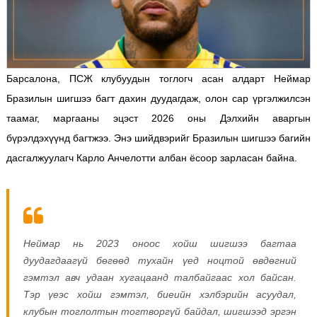
Барсалона, ПСЖ клубуудын тоглогч асан алдарт Неймар
Бразилын шигшээ багт дахин дуудагдаж, олон сар үргэлжилсэн
таамаг, маргааны эцэст 2026 оны Дэлхийн аваргын
бүрэлдэхүүнд багтжээ. Энэ шийдвэрийг Бразилын шигшээ багийн
дасгалжуулагч Карло Анчелотти албан ёсоор зарласан байна.
Неймар нь 2023 оноос хойш шигшээ багтаа
дуудагдаагүй бөгөөд тухайн үед ноцтой өвдөгний
гэмтэл авч удаан хугацаанд талбайгаас хол байсан.
Тэр үеэс хойш г
эмтэл, биеийн хэлбэрийн асуудал,
к
лубын тоглолтын тогтворгүй байдал, ш
игшээд эргэн