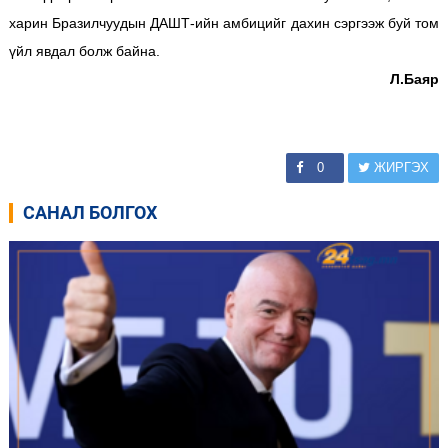
харин Бразилчуудын ДАШТ-ийн амбицийг дахин сэргээж буй том
үйл явдал болж байна.
Л.Баяр
0
ЖИРГЭХ
САНАЛ БОЛГОХ