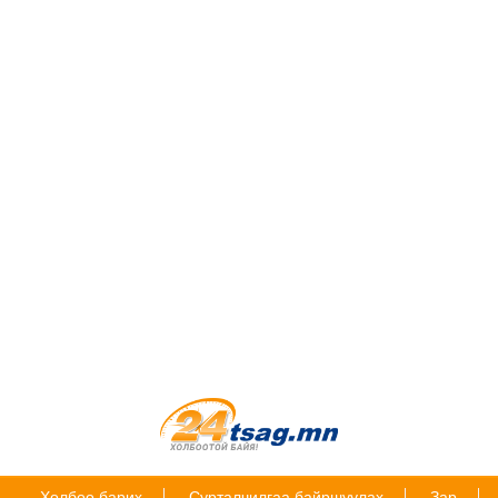
Холбоо барих
Сурталчилгаа байршуулах
Зар