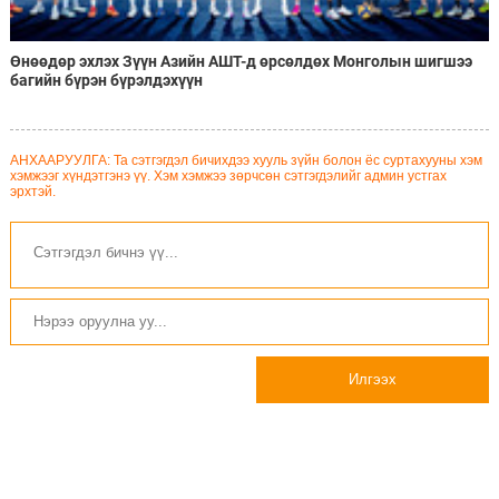
Өнөөдөр эхлэх Зүүн Азийн АШТ-д өрсөлдөх Монголын шигшээ
багийн бүрэн бүрэлдэхүүн
АНХААРУУЛГА: Та сэтгэгдэл бичихдээ хууль зүйн болон ёс суртахууны хэм
хэмжээг хүндэтгэнэ үү. Хэм хэмжээ зөрчсөн сэтгэгдэлийг админ устгах
эрхтэй.
Илгээх