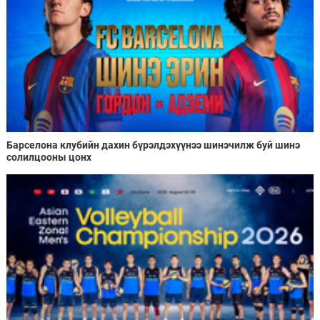
Барселона клубийн дахин бүрэлдэхүүнээ шинэчилж буй шинэ
солилцооны цонх