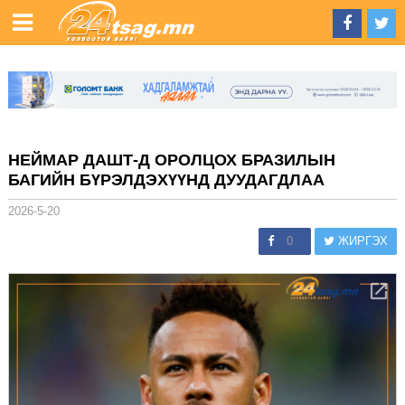
НЕЙМАР ДАШТ-Д ОРОЛЦОХ БРАЗИЛЫН
БАГИЙН БҮРЭЛДЭХҮҮНД ДУУДАГДЛАА
2026-5-20
0
ЖИРГЭХ