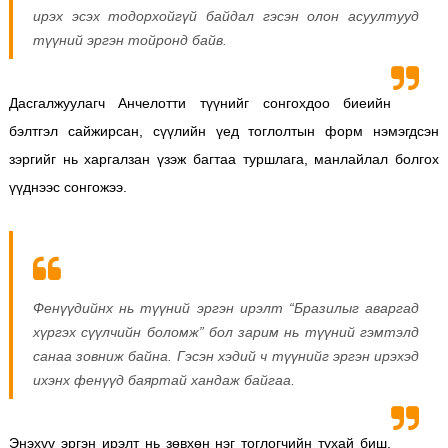
ирэх эсэх тодорхойгүй байдал
гэсэн олон асуултууд
түүний эргэн тойронд байв.
Дасгалжуулагч Анчелотти түүнийг сонгохдоо б
иеийн
бэлтгэл сайжирсан, с
үүлийн үед тоглолтын форм нэмэгдсэн
зэргийг нь харгалзан үзэж багтаа т
уршлага, манлайлал болгох
үүднээс сонгожээ.
Фенүүдийнх нь түүний эргэн ирэлт “Бразилыг аваргад
хүргэх сүүлчийн боломж” бол зарим нь түүний гэмтэлд
санаа зовниж байна. Гэсэн хэдий ч түүнийг эргэн ирэхэд
ихэнх фенүүд баяртай хандаж байгаа.
Энэхүү эргэн ирэлт нь зөвхөн нэг тоглогчийн тухай биш,