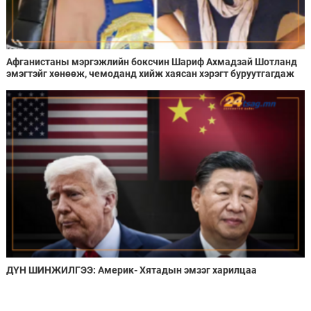
Афганистаны мэргэжлийн боксчин Шариф Ахмадзай Шотланд
эмэгтэйг хөнөөж, чемоданд хийж хаясан хэрэгт буруутгагдаж
байна
ДҮН ШИНЖИЛГЭЭ: Америк- Хятадын эмзэг харилцаа