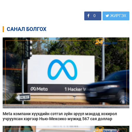
0
ЖИРГЭХ
САНАЛ БОЛГОХ
Meta компани хүүхдийн сэтгэл зүйн эрүүл мэндэд хохирол
учруулсан хэргээр Нью-Мексико мужид 567 сая доллар
төлөхөөр болжээ