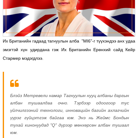
Их Британийн гадаад тагнуулын алба "MI6"-г түүхэндээ анх удаа
эмэгтэй хүн удирдана гэж Их Британийн Ерөнхий сайд Кейр
Стармер мэдэгдлээ.
Блэйз Метревели намар Тагнуулын нууц албаны даргын
албан тушаалдаа очно. Тэрбээр одоогоор тус
үйлчилгээний технологи, инновацийн багийн ахлагчийн
үүрэг гүйцэтгэж байгаа юм. Энэ нь Жеймс Бондын
тухай кинонуудад "Q" дүрээр мөнхөрсөн албан тушаал
юм.