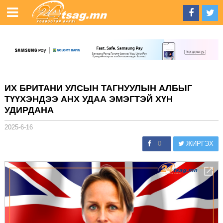
ИХ БРИТАНИ УЛСЫН ТАГНУУЛЫН АЛБЫГ
ТҮҮХЭНДЭЭ АНХ УДАА ЭМЭГТЭЙ ХҮН
УДИРДАНА
2025-6-16
0
ЖИРГЭХ