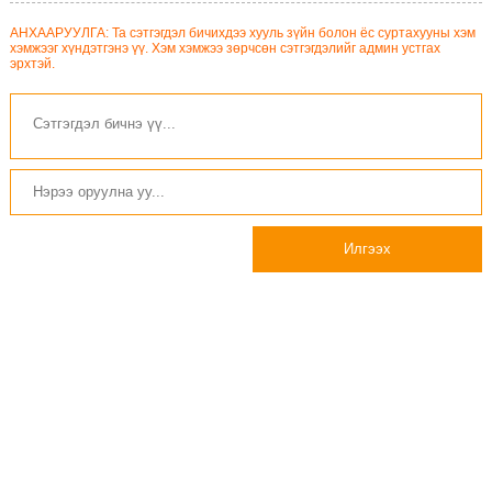
АНХААРУУЛГА: Та сэтгэгдэл бичихдээ хууль зүйн болон ёс суртахууны хэм
хэмжээг хүндэтгэнэ үү. Хэм хэмжээ зөрчсөн сэтгэгдэлийг админ устгах
эрхтэй.
Илгээх