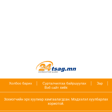
Холбоо барих
Сурталчилгаа байршуулах
Зар
Вэб сайт
хийх
Зохиогчийн эрх хуулиар хамгаалагдсан. Мэдээлэл хуулбарлах
хориотой.