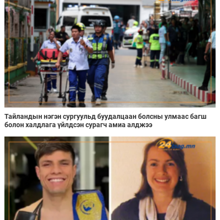
Тайландын нэгэн сургуульд буудалцаан болсны улмаас багш
болон халдлага үйлдсэн сурагч амиа алджээ