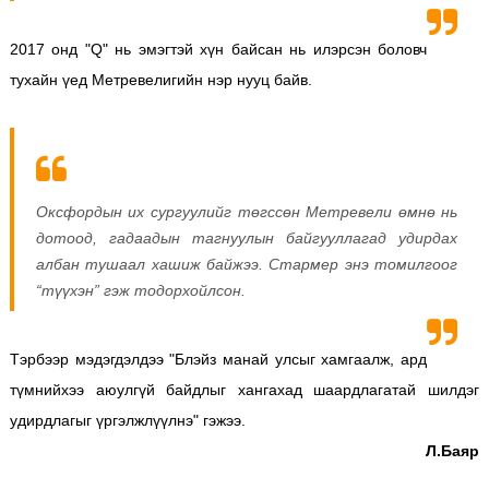
2017 онд "Q" нь эмэгтэй хүн байсан нь илэрсэн боловч
тухайн үед Метревелигийн нэр нууц байв.
Оксфордын их сургуулийг төгссөн Метревели өмнө нь
дотоод, гадаадын тагнуулын байгууллагад удирдах
албан тушаал хашиж байжээ. Стармер энэ томилгоог
“түүхэн” гэж тодорхойлсон.
Тэрбээр мэдэгдэлдээ "Блэйз манай улсыг хамгаалж, ард
түмнийхээ аюулгүй байдлыг хангахад шаардлагатай шилдэг
удирдлагыг үргэлжлүүлнэ" гэжээ.
Л.Баяр