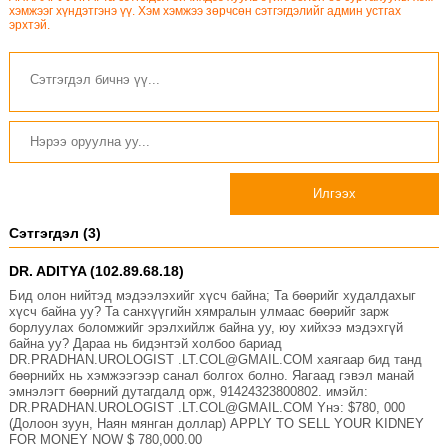
хэмжээг хүндэтгэнэ үү. Хэм хэмжээ зөрчсөн сэтгэгдэлийг админ устгах
эрхтэй.
Илгээх
Сэтгэгдэл (3)
DR. ADITYA (102.89.68.18)
Бид олон нийтэд мэдээлэхийг хүсч байна; Та бөөрийг худалдахыг
хүсч байна уу? Та санхүүгийн хямралын улмаас бөөрийг зарж
борлуулах боломжийг эрэлхийлж байна уу, юу хийхээ мэдэхгүй
байна уу? Дараа нь бидэнтэй холбоо бариад
DR.PRADHAN.UROLOGIST .LT.COL@GMAIL.COM хаягаар бид танд
бөөрнийх нь хэмжээгээр санал болгох болно. Яагаад гэвэл манай
эмнэлэгт бөөрний дутагдалд орж, 91424323800802. имэйл:
DR.PRADHAN.UROLOGIST .LT.COL@GMAIL.COM Yнэ: $780, 000
(Долоон зуун, Наян мянган доллар) APPLY TO SELL YOUR KIDNEY
FOR MONEY NOW $ 780,000.00