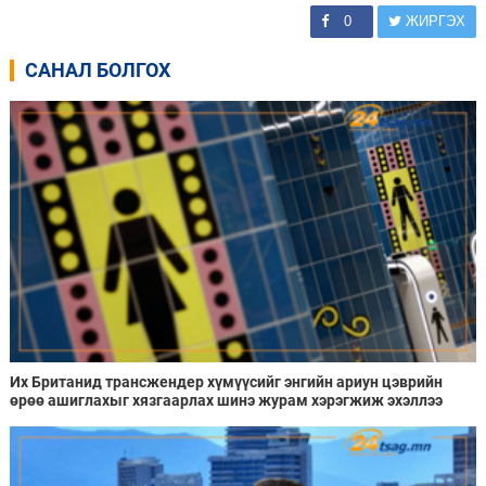
0
ЖИРГЭХ
САНАЛ БОЛГОХ
Их Британид трансжендер хүмүүсийг энгийн ариун цэврийн
өрөө ашиглахыг хязгаарлах шинэ журам хэрэгжиж эхэллээ