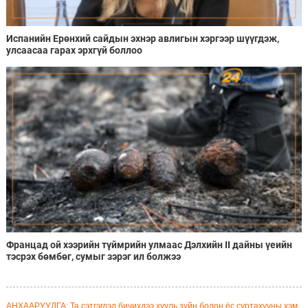
Испанийн Ерөнхий сайдын эхнэр авлигын хэргээр шүүгдэж,
улсаасаа гарах эрхгүй боллоо
Францад ой хээрийн түймрийн улмаас Дэлхийн II дайны үеийн
тэсрэх бөмбөг, сумыг зэрэг ил болжээ
АНХААРУУЛГА: Та сэтгэгдэл бичихдээ хууль зүйн болон ёс суртахууны хэм