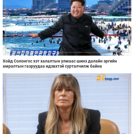
Хойд Солонгос хэт халалтын улмаас шинэ далайн эргийн
амралтын газруудаа идэвхтэй сурталчилж байна