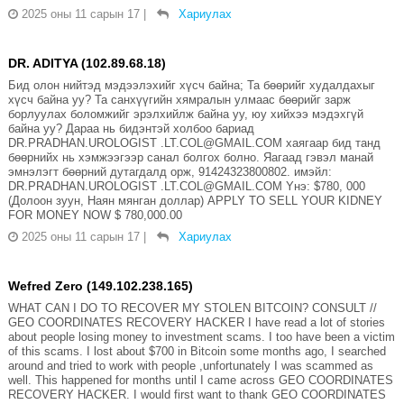
2025 оны 11 сарын 17
|
Хариулах
DR. ADITYA (102.89.68.18)
Бид олон нийтэд мэдээлэхийг хүсч байна; Та бөөрийг худалдахыг
хүсч байна уу? Та санхүүгийн хямралын улмаас бөөрийг зарж
борлуулах боломжийг эрэлхийлж байна уу, юу хийхээ мэдэхгүй
байна уу? Дараа нь бидэнтэй холбоо бариад
DR.PRADHAN.UROLOGIST .LT.COL@GMAIL.COM хаягаар бид танд
бөөрнийх нь хэмжээгээр санал болгох болно. Яагаад гэвэл манай
эмнэлэгт бөөрний дутагдалд орж, 91424323800802. имэйл:
DR.PRADHAN.UROLOGIST .LT.COL@GMAIL.COM Yнэ: $780, 000
(Долоон зуун, Наян мянган доллар) APPLY TO SELL YOUR KIDNEY
FOR MONEY NOW $ 780,000.00
2025 оны 11 сарын 17
|
Хариулах
Wefred Zero (149.102.238.165)
WHAT CAN I DO TO RECOVER MY STOLEN BITCOIN? CONSULT //
GEO COORDINATES RECOVERY HACKER I have read a lot of stories
about people losing money to investment scams. I too have been a victim
of this scams. I lost about $700 in Bitcoin some months ago, I searched
around and tried to work with people ,unfortunately I was scammed as
well. This happened for months until I came across GEO COORDINATES
RECOVERY HACKER. I would first want to thank GEO COORDINATES