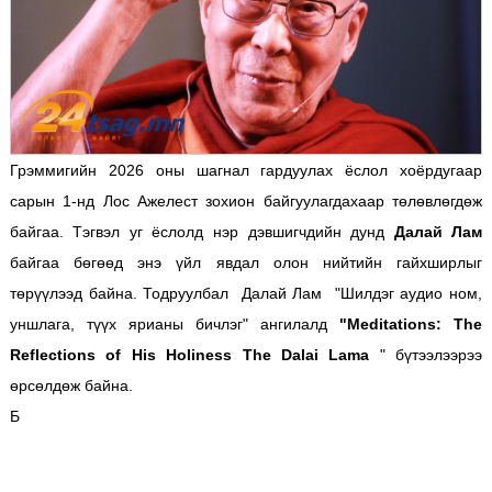
Грэммигийн 2026 оны шагнал гардуулах ёслол хоёрдугаар
сарын 1-нд Лос Ажелест зохион байгуулагдахаар төлөвлөгдөж
байгаа. Тэгвэл уг ёслолд нэр дэвшигчдийн дунд
Далай Лам
байгаа бөгөөд энэ үйл явдал олон нийтийн гайхширлыг
төрүүлээд байна. Тодруулбал Далай Лам "Шилдэг аудио ном,
уншлага, түүх ярианы бичлэг" ангилалд
"Meditations: The
Reflections of His Holiness The Dalai Lama
" бүтээлээрээ
өрсөлдөж байна.
Б