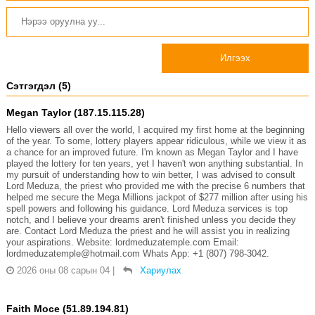
Илгээх
Сэтгэгдэл (5)
Megan Taylor (187.15.115.28)
Hello viewers all over the world, I acquired my first home at the beginning
of the year. To some, lottery players appear ridiculous, while we view it as
a chance for an improved future. I'm known as Megan Taylor and I have
played the lottery for ten years, yet I haven't won anything substantial. In
my pursuit of understanding how to win better, I was advised to consult
Lord Meduza, the priest who provided me with the precise 6 numbers that
helped me secure the Mega Millions jackpot of $277 million after using his
spell powers and following his guidance. Lord Meduza services is top
notch, and I believe your dreams aren't finished unless you decide they
are. Contact Lord Meduza the priest and he will assist you in realizing
your aspirations. Website: lordmeduzatemple.com Email:
lordmeduzatemple@hotmail.com Whats App: +1 (807) 798-3042.
2026 оны 08 сарын 04
|
Хариулах
Faith Moce (51.89.194.81)