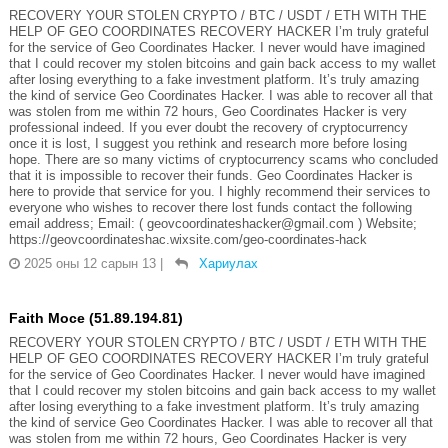
RECOVERY YOUR STOLEN CRYPTO / BTC / USDT / ETH WITH THE
HELP OF GEO COORDINATES RECOVERY HACKER I’m truly grateful
for the service of Geo Coordinates Hacker. I never would have imagined
that I could recover my stolen bitcoins and gain back access to my wallet
after losing everything to a fake investment platform. It’s truly amazing
the kind of service Geo Coordinates Hacker. I was able to recover all that
was stolen from me within 72 hours, Geo Coordinates Hacker is very
professional indeed. If you ever doubt the recovery of cryptocurrency
once it is lost, I suggest you rethink and research more before losing
hope. There are so many victims of cryptocurrency scams who concluded
that it is impossible to recover their funds. Geo Coordinates Hacker is
here to provide that service for you. I highly recommend their services to
everyone who wishes to recover there lost funds contact the following
email address; Email: ( geovcoordinateshacker@gmail.com ) Website;
https://geovcoordinateshac.wixsite.com/geo-coordinates-hack
2025 оны 12 сарын 13
|
Хариулах
Faith Moce (51.89.194.81)
RECOVERY YOUR STOLEN CRYPTO / BTC / USDT / ETH WITH THE
HELP OF GEO COORDINATES RECOVERY HACKER I’m truly grateful
for the service of Geo Coordinates Hacker. I never would have imagined
that I could recover my stolen bitcoins and gain back access to my wallet
after losing everything to a fake investment platform. It’s truly amazing
the kind of service Geo Coordinates Hacker. I was able to recover all that
was stolen from me within 72 hours, Geo Coordinates Hacker is very