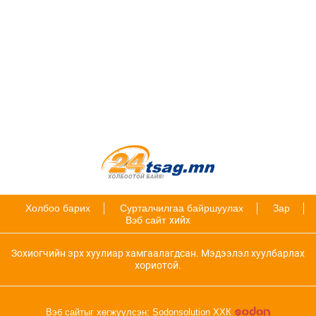
Холбоо барих
Сурталчилгаа байршуулах
Зар
Вэб сайт
хийх
Зохиогчийн эрх хуулиар хамгаалагдсан. Мэдээлэл хуулбарлах
хориотой.
Вэб сайтыг хөгжүүлсэн: Sodonsolution ХХК