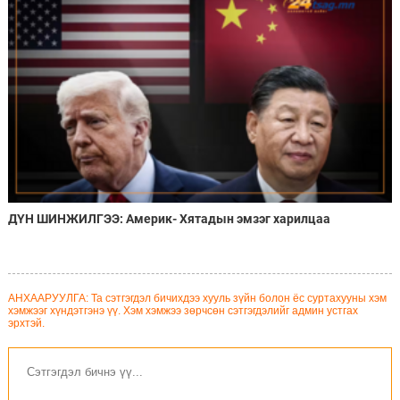
ДҮН ШИНЖИЛГЭЭ: Америк- Хятадын эмзэг харилцаа
АНХААРУУЛГА: Та сэтгэгдэл бичихдээ хууль зүйн болон ёс суртахууны хэм
хэмжээг хүндэтгэнэ үү. Хэм хэмжээ зөрчсөн сэтгэгдэлийг админ устгах
эрхтэй.