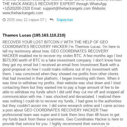
THE HACK ANGELS RECOVERY EXPERT through WhatsApp
+1(520)200-2320 Email: support@thehackangels.com Website:
www.thehackangels.com
2025 оны 12 сарын 07
|
Хариулах
Thamos Lucas (185.163.110.210)
RECOVER YOUR LOST BITCOIN // WITH THE HELP OF GEO
COORDINATES RECOVERY HACKER I’m Thermos Lucas. I'm here to
tell my testimony about how. GEO COORDINATES RECOVERY
HACKER enabled me to recover my stolen BTC. A few months ago I lost
$673,000 worth of BTC to a fake investment company. I don’t know how
they got my email but I received an email from Investment Bank with a
good proposal on how I could make millions out of my investment with
them. I was convinced when they showed me profits from other clients
that had invested in their platform, I began investing with them. When it
was time to withdraw my profits, their website was shut down and I tried
contacting them but they wanted me to pay a huge amount of fee to be
able to withdraw my funds which I did until they cut me off and stopped all
communication with me. I was shocked and devastated, I realized there
was nothing I could do to recover my funds, I had gone to the authorities
but they couldn’t assist me. I did some research online and I came across
a post about GEO COORDINATES RECOVERY HACKER Their
professional team was super and it took them less than 48 hours to get
my funds back from these scammers. Geo Coordinates Hacker is here to
provide that service for you. I highly recommend their services to