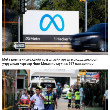
Meta компани хүүхдийн сэтгэл зүйн эрүүл мэндэд хохирол
учруулсан хэргээр Нью-Мексико мужид 567 сая доллар
төлөхөөр болжээ