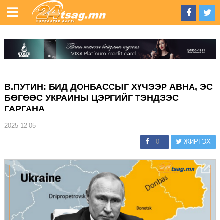
В.ПУТИН: БИД ДОНБАССЫГ ХҮЧЭЭР АВНА, ЭС
БӨГӨӨС УКРАИНЫ ЦЭРГИЙГ ТЭНДЭЭС
ГАРГАНА
2025-12-05
0
ЖИРГЭХ