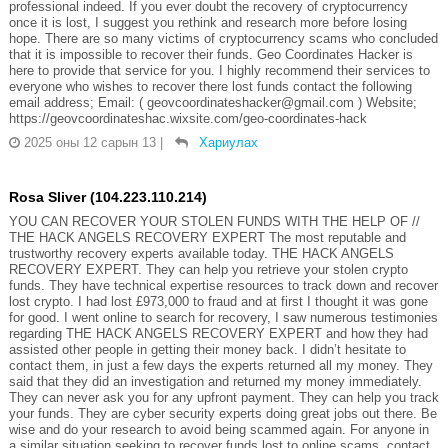
professional indeed. If you ever doubt the recovery of cryptocurrency
once it is lost, I suggest you rethink and research more before losing
hope. There are so many victims of cryptocurrency scams who concluded
that it is impossible to recover their funds. Geo Coordinates Hacker is
here to provide that service for you. I highly recommend their services to
everyone who wishes to recover there lost funds contact the following
email address; Email: ( geovcoordinateshacker@gmail.com ) Website;
https://geovcoordinateshac.wixsite.com/geo-coordinates-hack
2025 оны 12 сарын 13
|
Хариулах
Rosa Sliver (104.223.110.214)
YOU CAN RECOVER YOUR STOLEN FUNDS WITH THE HELP OF //
THE HACK ANGELS RECOVERY EXPERT The most reputable and
trustworthy recovery experts available today. THE HACK ANGELS
RECOVERY EXPERT. They can help you retrieve your stolen crypto
funds. They have technical expertise resources to track down and recover
lost crypto. I had lost £973,000 to fraud and at first I thought it was gone
for good. I went online to search for recovery, I saw numerous testimonies
regarding THE HACK ANGELS RECOVERY EXPERT and how they had
assisted other people in getting their money back. I didn’t hesitate to
contact them, in just a few days the experts returned all my money. They
said that they did an investigation and returned my money immediately.
They can never ask you for any upfront payment. They can help you track
your funds. They are cyber security experts doing great jobs out there. Be
wise and do your research to avoid being scammed again. For anyone in
a similar situation seeking to recover funds lost to online scams, contact