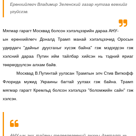
Ерөнхийлөгч Владимир Зеленский газар нутгаа өгөхийг
үгүйсгэв.
Мягмар гарагт Москвад болсон хэлэлцээрийн дараа АНУ-
ын ерөнхийлөгч Доналд Трамп манай хэлэлцээчид Оросын
удирдагч "дайныг дуусгахыг хүсэж байна" гэж мэдэгдсэн гэж
хэлсний дараа Путин ийм тайлбар хийсэн нь тэдний яриаг
төөрөгдүүлсэн алхам байв.
Москвад В.Путинтай уулзсан Трампын элч Стив Виткофф
Флорида мужид Украины багтай уулзах гэж байна.
Трамп
мягмар гарагт Кремльд болсон хэлэлцээ "боломжийн сайн" гэж
хэлсэн.
АНУ-ын энх тайвны төлөвлөгөөний анхны давталт нь