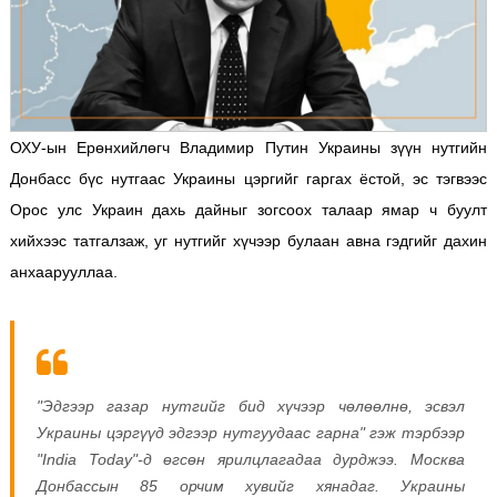
ОХУ-ын Ерөнхийлөгч Владимир Путин Украины зүүн нутгийн
Донбасс бүс нутгаас Украины цэргийг гаргах ёстой, эс тэгвээс
Орос улс Украин дахь дайныг зогсоох талаар ямар ч буулт
хийхээс татгалзаж, уг нутгийг хүчээр булаан авна гэдгийг дахин
анхаарууллаа.
"Эдгээр газар нутгийг бид хүчээр чөлөөлнө, эсвэл
Украины цэргүүд эдгээр нутгуудаас гарна" гэж тэрбээр
"India Today"-д өгсөн ярилцлагадаа дурджээ. Москва
Донбассын 85 орчим хувийг хянадаг.
Украины