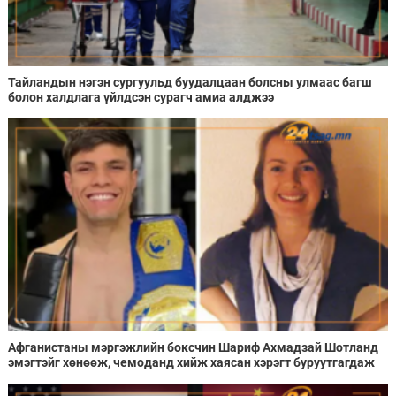
Тайландын нэгэн сургуульд буудалцаан болсны улмаас багш
болон халдлага үйлдсэн сурагч амиа алджээ
Афганистаны мэргэжлийн боксчин Шариф Ахмадзай Шотланд
эмэгтэйг хөнөөж, чемоданд хийж хаясан хэрэгт буруутгагдаж
байна