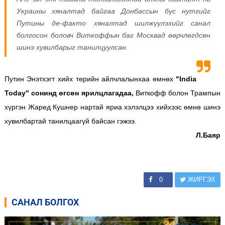
Украины хяналтад байгаа Донбассын бүс нутгийг
Путины де-факто хяналтад шилжүүлэхийг санал
болгосон боловч Виткоффын баг Москвад өөрчлөгдсөн
шинэ хувилбарыг танилцуулсан.
Путин Энэтхэгт хийх төрийн айлчлалынхаа өмнөх
"India
Today" сонинд өгсөн ярилцлагадаа,
Виткофф болон Трампын
хүргэн Жаред Кушнер нартай яриа хэлэлцээ хийхээс өмнө шинэ
хувилбартай танилцаагүй байсан гэжээ.
Л.Баяр
0
ЖИРГЭХ
САНАЛ БОЛГОХ