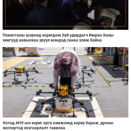
Пакистаны шоронд хоригдож буй удирдагч Имран Ханы
хөвгүүд аавынхаа эрүүл мэндэд санаа зовж байна
Хятад АНУ-ын хориг арга хэмжээнд хариу барьж, дроны
экспортод хязгаарлалт тавилаа