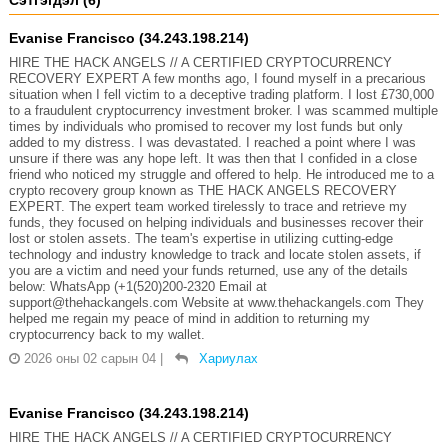
Сэтгэгдэл (6)
Evanise Francisco (34.243.198.214)
HIRE THE HACK ANGELS // A CERTIFIED CRYPTOCURRENCY
RECOVERY EXPERT A few months ago, I found myself in a precarious
situation when I fell victim to a deceptive trading platform. I lost £730,000
to a fraudulent cryptocurrency investment broker. I was scammed multiple
times by individuals who promised to recover my lost funds but only
added to my distress. I was devastated. I reached a point where I was
unsure if there was any hope left. It was then that I confided in a close
friend who noticed my struggle and offered to help. He introduced me to a
crypto recovery group known as THE HACK ANGELS RECOVERY
EXPERT. The expert team worked tirelessly to trace and retrieve my
funds, they focused on helping individuals and businesses recover their
lost or stolen assets. The team's expertise in utilizing cutting-edge
technology and industry knowledge to track and locate stolen assets, if
you are a victim and need your funds returned, use any of the details
below: WhatsApp (+1(520)200-2320 Email at
support@thehackangels.com Website at www.thehackangels.com They
helped me regain my peace of mind in addition to returning my
cryptocurrency back to my wallet.
2026 оны 02 сарын 04
|
Хариулах
Evanise Francisco (34.243.198.214)
HIRE THE HACK ANGELS // A CERTIFIED CRYPTOCURRENCY