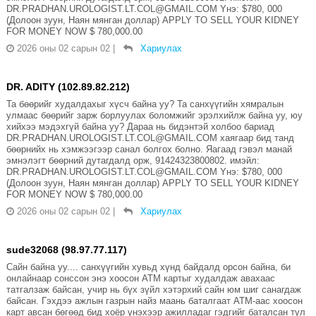
DR.PRADHAN.UROLOGIST.LT.COL@GMAIL.COM Yнэ: $780, 000
(Долоон зуун, Наян мянган доллар) APPLY TO SELL YOUR KIDNEY
FOR MONEY NOW $ 780,000.00
2026 оны 02 сарын 02
|
Хариулах
DR. ADITY (102.89.82.212)
Та бөөрийг худалдахыг хүсч байна уу? Та санхүүгийн хямралын
улмаас бөөрийг зарж борлуулах боломжийг эрэлхийлж байна уу, юу
хийхээ мэдэхгүй байна уу? Дараа нь бидэнтэй холбоо бариад
DR.PRADHAN.UROLOGIST.LT.COL@GMAIL.COM хаягаар бид танд
бөөрнийх нь хэмжээгээр санал болгох болно. Яагаад гэвэл манай
эмнэлэгт бөөрний дутагдалд орж, 91424323800802. имэйл:
DR.PRADHAN.UROLOGIST.LT.COL@GMAIL.COM Yнэ: $780, 000
(Долоон зуун, Наян мянган доллар) APPLY TO SELL YOUR KIDNEY
FOR MONEY NOW $ 780,000.00
2026 оны 02 сарын 02
|
Хариулах
sude32068 (98.97.77.117)
Сайн байна уу.... санхүүгийн хувьд хүнд байдалд орсон байна, би
онлайнаар сонссон энэ хоосон АТМ картыг худалдаж авахаас
татгалзаж байсан, учир нь бүх зүйл хэтэрхий сайн юм шиг санагдаж
байсан. Гэхдээ ажлын газрын найз маань баталгаат АТМ-аас хоосон
карт авсан бөгөөд бид хоёр үнэхээр ажилладаг гэдгийг баталсан тул