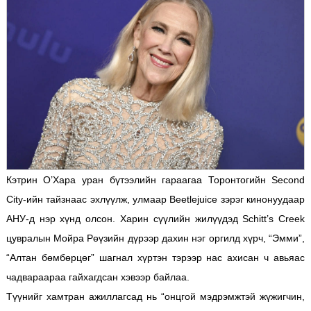
Кэтрин О’Хара уран бүтээлийн гараагаа Торонтогийн Second
City-ийн тайзнаас эхлүүлж, улмаар Beetlejuice зэрэг кинонуудаар
АНУ-д нэр хүнд олсон. Харин сүүлийн жилүүдэд Schitt’s Creek
цувралын Мойра Рөүзийн дүрээр дахин нэг оргилд хүрч, “Эмми”,
“Алтан бөмбөрцөг” шагнал хүртэн тэрээр нас ахисан ч авьяас
чадвараараа гайхагдсан хэвээр байлаа.
Түүнийг хамтран ажиллагсад нь “онцгой мэдрэмжтэй жүжигчин,