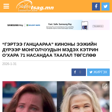
“ГЭРТЭЭ ГАНЦААРАА” КИНОНЫ ЭЭЖИЙН
ДҮРЭЭР МОНГОЛЧУУДЫН МЭДЭХ КЭТРИН
О’ХАРА 71 НАСАНДАА ТААЛАЛ ТӨГСЛӨӨ
2026-1-31
0
ЖИРГЭХ