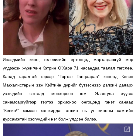
Инээдмийн кино, телевизийн ертөнцөд мартагдашгүй мөр
үлдээсэн жүжигчин Кэтрин О’Хара 71 насандаа таалал төгслөө.
Канад гаралтай тэрээр “Гэртээ Ганцаараа” кинонд Кевин
Маккалистерын ээж Кэйтийн дүрийг бүтээснээр дэлхий даяарх
үзэгчдийн сэтгэлд мөнхөрсөн юм. Ялангуяа хүүгээ
санамсаргүйгээр гэртээ орхисноо онгоцонд гэнэт санаад
“Кевин!” хэмээн хашхирдаг агшин нь уг киноны хамгийн
дурсамжтай хэсгүүдийн нэг болж үлдсэн билээ.