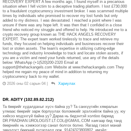
RECOVERY EXPERT A few months ago, I found myself in a precarious
situation when I fell victim to a deceptive trading platform. I lost £730,000
to a fraudulent cryptocurrency investment broker. I was scammed multiple
times by individuals who promised to recover my lost funds but only
added to my distress. I was devastated. I reached a point where I was
unsure if there was any hope left. It was then that I confided in a close
friend who noticed my struggle and offered to help. He introduced me to a
crypto recovery group known as THE HACK ANGELS RECOVERY
EXPERT. The expert team worked tirelessly to trace and retrieve my
funds, they focused on helping individuals and businesses recover their
lost or stolen assets. The team's expertise in utilizing cutting-edge
technology and industry knowledge to track and locate stolen assets, if
you are a victim and need your funds returned, use any of the details
below: WhatsApp (+1(520)200-2320 Email at
support@thehackangels.com Website at www.thehackangels.com They
helped me regain my peace of mind in addition to returning my
cryptocurrency back to my wallet.
2026 оны 02 сарын 04
|
Хариулах
DR. ADITY (102.89.82.212)
Та бөөрийг худалдахыг хүсч байна уу? Та санхүүгийн хямралын
улмаас бөөрийг зарж борлуулах боломжийг эрэлхийлж байна уу, юу
хийхээ мэдэхгүй байна уу? Дараа нь бидэнтэй холбоо бариад
DR.PRADHAN.UROLOGIST.LT.COL@GMAIL.COM хаягаар бид танд
бөөрнийх нь хэмжээгээр санал болгох болно. Яагаад гэвэл манай
эмнэлэгт бөөрний дутагдалд орж, 91424323800802. имэйл: