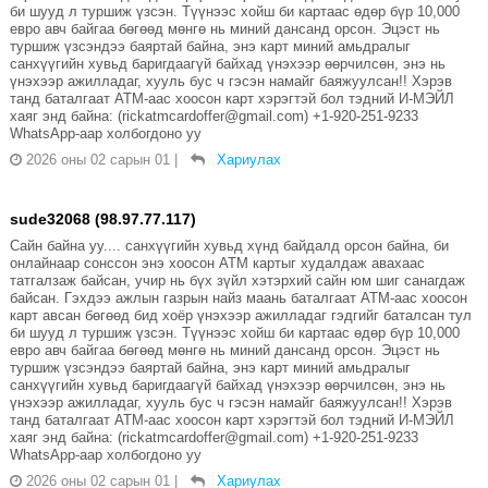
би шууд л туршиж үзсэн. Түүнээс хойш би картаас өдөр бүр 10,000
евро авч байгаа бөгөөд мөнгө нь миний дансанд орсон. Эцэст нь
туршиж үзсэндээ баяртай байна, энэ карт миний амьдралыг
санхүүгийн хувьд баригдаагүй байхад үнэхээр өөрчилсөн, энэ нь
үнэхээр ажилладаг, хууль бус ч гэсэн намайг баяжуулсан!! Хэрэв
танд баталгаат АТМ-аас хоосон карт хэрэгтэй бол тэдний И-МЭЙЛ
хаяг энд байна: (rickatmcardoffer@gmail.com) +1-920-251-9233
WhatsApp-аар холбогдоно уу
2026 оны 02 сарын 01
|
Хариулах
sude32068 (98.97.77.117)
Сайн байна уу.... санхүүгийн хувьд хүнд байдалд орсон байна, би
онлайнаар сонссон энэ хоосон АТМ картыг худалдаж авахаас
татгалзаж байсан, учир нь бүх зүйл хэтэрхий сайн юм шиг санагдаж
байсан. Гэхдээ ажлын газрын найз маань баталгаат АТМ-аас хоосон
карт авсан бөгөөд бид хоёр үнэхээр ажилладаг гэдгийг баталсан тул
би шууд л туршиж үзсэн. Түүнээс хойш би картаас өдөр бүр 10,000
евро авч байгаа бөгөөд мөнгө нь миний дансанд орсон. Эцэст нь
туршиж үзсэндээ баяртай байна, энэ карт миний амьдралыг
санхүүгийн хувьд баригдаагүй байхад үнэхээр өөрчилсөн, энэ нь
үнэхээр ажилладаг, хууль бус ч гэсэн намайг баяжуулсан!! Хэрэв
танд баталгаат АТМ-аас хоосон карт хэрэгтэй бол тэдний И-МЭЙЛ
хаяг энд байна: (rickatmcardoffer@gmail.com) +1-920-251-9233
WhatsApp-аар холбогдоно уу
2026 оны 02 сарын 01
|
Хариулах