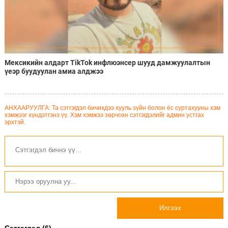
Мексикийн алдарт TikTok инфлюэнсер шууд дамжуулалтын
үеэр буудуулан амиа алджээ
АНХААРУУЛГА: Та сэтгэгдэл бичихдээ хууль зүйн болон ёс суртахууны хэм
хэмжээг хүндэтгэнэ үү. Хэм хэмжээ зөрчсөн сэтгэгдэлийг админ устгах
эрхтэй.
Илгээх