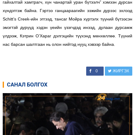
гайхалтай хамтрагч, хүн чанартай уран бүтээлч” хэмээн дурсан
хүндэтгэж байна. Гэртээ ганцаараагийн ээжийн дүрээс эхлээд
Schitt’s Creek-ийн этгээд, тансаг Мойра хүртэлх түүний бүтээсэн
эмэгтэй дүрүүд хэдэн үеийн үзэгчдэд инээд, дулаан дурсамж
үлдээж, Кэтрин О’Хараг дэлгэцийн түүхэнд мөнхөллөө. Түүний
нас барсан шалтгаан нь олон нийтэд нууц хэвээр байна.
0
ЖИРГЭХ
САНАЛ БОЛГОХ