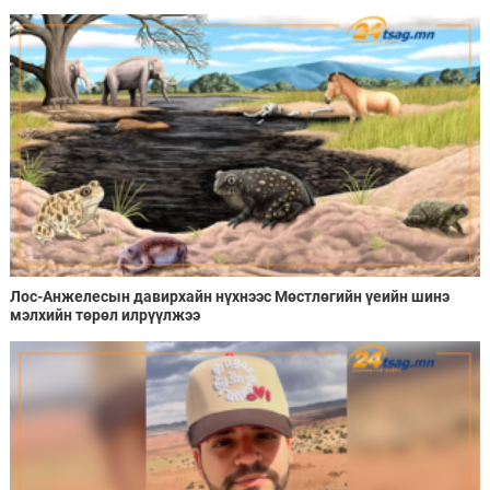
Лос-Анжелесын давирхайн нүхнээс Мөстлөгийн үеийн шинэ
мэлхийн төрөл илрүүлжээ