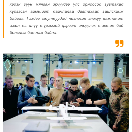
хэдэн зуун мянган эрчүүдээ улс орноосоо зугтахад
хүргэсэн аймшигт дайчлалаа давтахаас зайлсхийж
байгаа. Гэхдээ оюутнуудад чиглэсэн энэхүү кампанит
ажил нь илүү түрэмгий цэрэгт элсүүлэх тактик бий
болсныг батлаж байна.