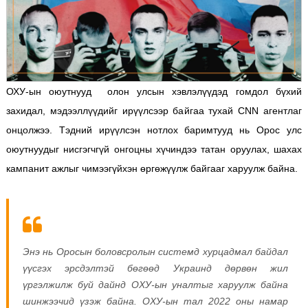
ОХУ-ын оюутнууд олон улсын хэвлэлүүдэд гомдол бүхий
захидал, мэдээллүүдийг ирүүлсээр байгаа тухай CNN агентлаг
онцолжээ. Тэдний ирүүлсэн нотлох баримтууд нь Орос улс
оюутнуудыг нисгэгчгүй онгоцны хүчиндээ татан оруулах, шахах
кампанит ажлыг чимээгүйхэн өргөжүүлж байгааг харуулж байна.
Энэ нь Оросын боловсролын системд хурцадмал байдал
үүсгэх эрсдэлтэй бөгөөд Украинд дөрвөн жил
үргэлжилж буй дайнд ОХУ-ын уналтыг харуулж байна
шинжээчид үзэж байна.
ОХУ-ын тал 2022 оны намар