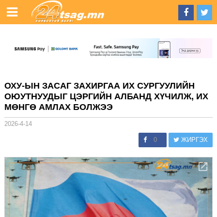
ОХУ-ЫН ЗАСАГ ЗАХИРГАА ИХ СУРГУУЛИЙН
ОЮУТНУУДЫГ ЦЭРГИЙН АЛБАНД ХҮЧИЛЖ, ИХ
МӨНГӨ АМЛАХ БОЛЖЭЭ
2026-4-14
0
ЖИРГЭХ