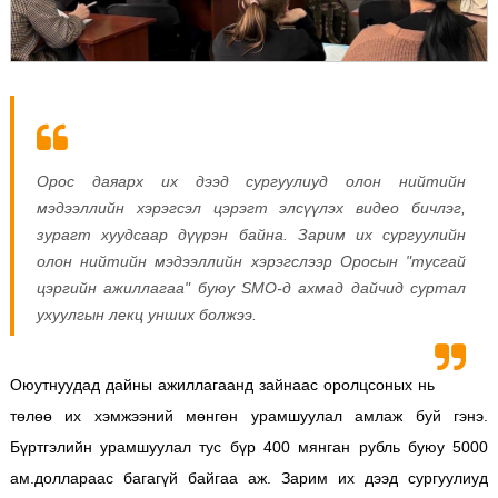
Орос даяарх их дээд сургуулиуд олон нийтийн
мэдээллийн хэрэгсэл цэрэгт элсүүлэх видео бичлэг,
зурагт хуудсаар дүүрэн байна. Зарим их сургуулийн
олон нийтийн мэдээллийн хэрэгслээр Оросын "тусгай
цэргийн ажиллагаа" буюу SMO-д ахмад дайчид суртал
ухуулгын лекц унших болжээ.
Оюутнуудад дайны ажиллагаанд зайнаас оролцсоных нь
төлөө их хэмжээний мөнгөн урамшуулал амлаж буй гэнэ.
Бүртгэлийн урамшуулал тус бүр 400 мянган рубль буюу 5000
ам.доллараас багагүй байгаа аж. Зарим их дээд сургуулиуд