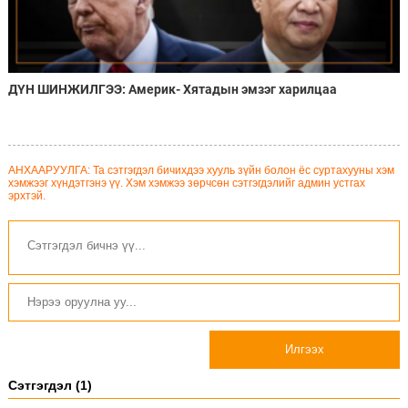
ДҮН ШИНЖИЛГЭЭ: Америк- Хятадын эмзэг харилцаа
АНХААРУУЛГА: Та сэтгэгдэл бичихдээ хууль зүйн болон ёс суртахууны хэм
хэмжээг хүндэтгэнэ үү. Хэм хэмжээ зөрчсөн сэтгэгдэлийг админ устгах
эрхтэй.
Илгээх
Сэтгэгдэл (1)