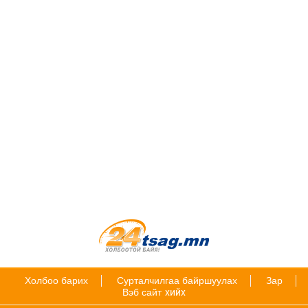
Холбоо барих
Сурталчилгаа байршуулах
Зар
Вэб сайт
хийх