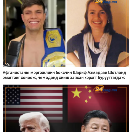
Афганистаны мэргэжлийн боксчин Шариф Ахмадзай Шотланд
эмэгтэйг хөнөөж, чемоданд хийж хаясан хэрэгт буруутгагдаж
байна