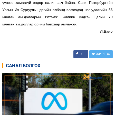
үүнээс хамаагүй өндөр цалин авч байна. Санкт-Петербургийн
Улсын Их Сургууль цэргийн албанд элсэгчдэд нэг удаагийн 56
мянган ам.долларын тэтгэмж, жилийн үндсэн цалин 70
мянган ам.доллар орчим байхаар амлажээ.
Л.Баяр
0
ЖИРГЭХ
САНАЛ БОЛГОХ