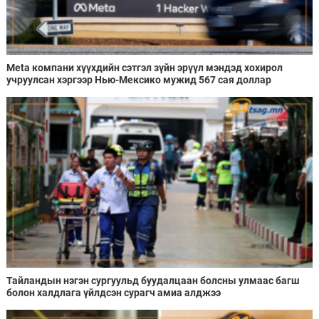
Meta компани хүүхдийн сэтгэл зүйн эрүүл мэндэд хохирол
учруулсан хэргээр Нью-Мексико мужид 567 сая доллар
төлөхөөр болжээ
Тайландын нэгэн сургуульд буудалцаан болсны улмаас багш
болон халдлага үйлдсэн сурагч амиа алджээ