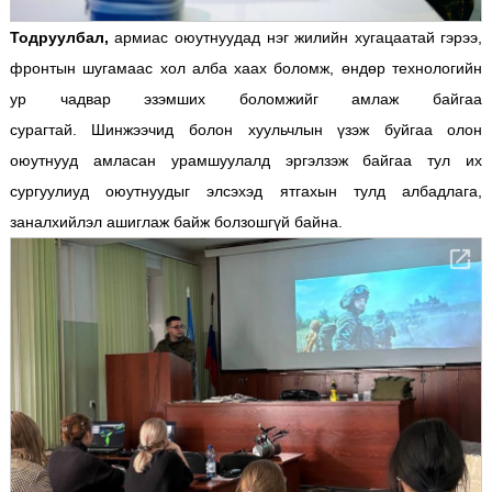
Тодруулбал,
армиас оюутнуудад нэг жилийн хугацаатай гэрээ,
фронтын шугамаас хол алба хаах боломж, өндөр технологийн
ур чадвар эзэмших боломжийг амлаж байгаа
сурагтай.
Шинжээчид болон хуульчлын үзэж буйгаа олон
оюутнууд амласан урамшуулалд эргэлзэж байгаа тул их
сургуулиуд оюутнуудыг элсэхэд ятгахын тулд албадлага,
заналхийлэл ашиглаж байж болзошгүй байна.