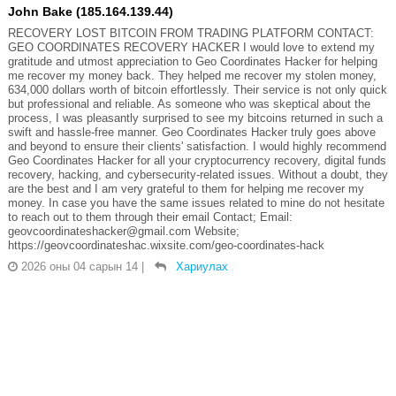
John Bake (185.164.139.44)
RECOVERY LOST BITCOIN FROM TRADING PLATFORM CONTACT:
GEO COORDINATES RECOVERY HACKER I would love to extend my
gratitude and utmost appreciation to Geo Coordinates Hacker for helping
me recover my money back. They helped me recover my stolen money,
634,000 dollars worth of bitcoin effortlessly. Their service is not only quick
but professional and reliable. As someone who was skeptical about the
process, I was pleasantly surprised to see my bitcoins returned in such a
swift and hassle-free manner. Geo Coordinates Hacker truly goes above
and beyond to ensure their clients' satisfaction. I would highly recommend
Geo Coordinates Hacker for all your cryptocurrency recovery, digital funds
recovery, hacking, and cybersecurity-related issues. Without a doubt, they
are the best and I am very grateful to them for helping me recover my
money. In case you have the same issues related to mine do not hesitate
to reach out to them through their email Contact; Email:
geovcoordinateshacker@gmail.com Website;
https://geovcoordinateshac.wixsite.com/geo-coordinates-hack
2026 оны 04 сарын 14
|
Хариулах