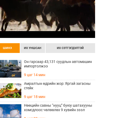
ШИНЭ
ИХ УНШСАН
ИХ СЭТГЭГДЭЛТЭЙ
Он гарсаар 43,131 суудлын автомашин
импортолжээ
9 цаг 14 мин
Амралтын өдрийн жор: Яргай загасны
стейк
9 цаг 18 мин
Нөөцийн савны “нууц” буюу шатахууны
хомсдлоос чөлөөлөх 9 хувийн зээл