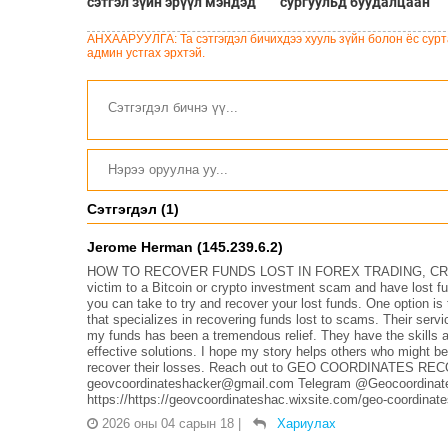
сэтгэл зүйн эрүүл мэндэд
сургуульд буудалцаан
хохирол учруулсан хэргээр
болсны улмаас багш
Нью-Мексико мужид 567
болон халдлага үйлдсэн
АНХААРУУЛГА: Та сэтгэгдэл бичихдээ хууль зүйн болон ёс сурта
сая доллар төлөхөөр
сурагч амиа алджээ
админ устгах эрхтэй.
болжээ
Сэтгэгдэл (1)
Jerome Herman (145.239.6.2)
HOW TO RECOVER FUNDS LOST IN FOREX TRADING, CRYP
victim to a Bitcoin or crypto investment scam and have lost f
you can take to try and recover your lost funds. One op
that specializes in recovering funds lost to scams. Their serv
my funds has been a tremendous relief. They have the skills 
effective solutions. I hope my story helps others who might be
recover their losses. Reach out to GEO COORDINATES REC
geovcoordinateshacker@gmail.com Telegram @Geocoordinate
https://https://geovcoordinateshac.wixsite.com/geo-coordinat
2026 оны 04 сарын 18
|
Хариулах