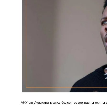
АНУ-ын Луизиана мужид болсон өсвөр насны охины а