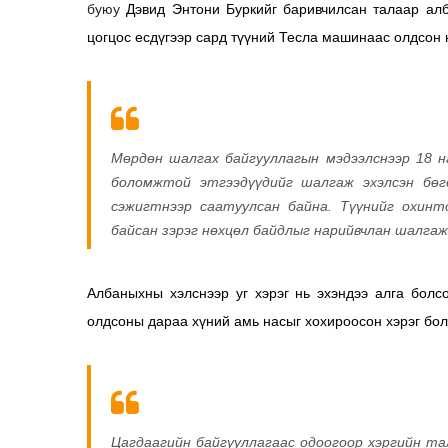
буюу
Дэвид Энтони Буркийг баривчилсан талаар алб
цогцос есдүгээр сард түүний Тесла машинаас олдсон
Мөрдөн шалгах байгууллагын мэдээлснээр 18 н
боломжтой этгээдүүдийг шалгаж эхэлсэн бөг
сэжигтнээр саатуулсан байна. Түүнийг охинт
байсан зэрэг нөхцөл байдлыг нарийвчлан шалгаж
Албаныхны хэлснээр уг хэрэг нь эхэндээ алга болсо
олдсоны дараа хүний амь насыг хохироосон хэрэг бол
Цагдаагийн байгууллагаас одоогоор хэргийн та