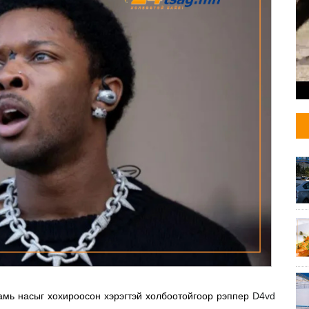
мь насыг хохироосон хэрэгтэй холбоотойгоор рэппер
D4vd