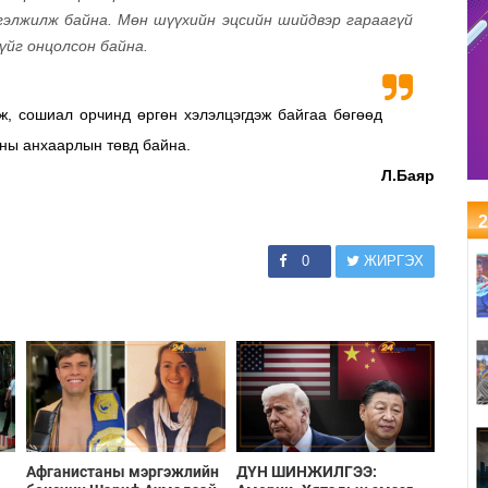
гэлжилж байна. Мөн шүүхийн эцсийн шийдвэр гараагүй
йг онцолсон байна.
ж, сошиал орчинд өргөн хэлэлцэгдэж байгаа бөгөөд
ны анхаарлын төвд байна.
Л.Баяр
2
0
ЖИРГЭХ
Афганистаны мэргэжлийн
ДҮН ШИНЖИЛГЭЭ: