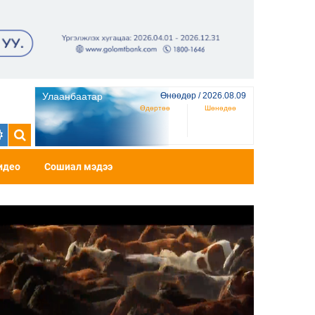
Улаанбаатар
Өнөөдөр / 2026.08.09
Өдөртөө
Шөнөдөө
идео
Сошиал мэдээ