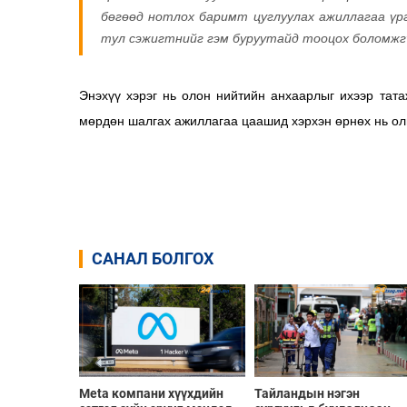
бөгөөд нотлох баримт цуглуулах ажиллагаа үр
тул сэжигтнийг гэм буруутайд тооцох боломжгү
Энэхүү хэрэг нь олон нийтийн анхаарлыг ихээр тата
мөрдөн шалгах ажиллагаа цаашид хэрхэн өрнөх нь ол
САНАЛ БОЛГОХ
Meta компани хүүхдийн
Тайландын нэгэн