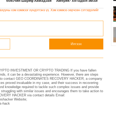
боксчин Шариф Ахмадзай
Америк- Хятадын эмзэг
Шотланд эмэгтэйг хөнөөж,
харилцаа
чемоданд хийж хаясан
хууны хэм хэмжээг хүндэтгэнэ үү. Хэм хэмжээ зөрчсөн сэтгэгдэлийг
хэрэгт буруутгагдаж байна
Илгээх
TO INVESTMENT OR CRYPTO TRADING If you have fallen
unds, it can be a devastating experience. However, there are steps
tion is to contact GEO COORDINATES RECOVERY HACKER, a company
ices proved invaluable in my case, and their success in recovering
and knowledge required to tackle such complex issues and provide
 struggling with similar issues and encourages them to take action to
OVERY HACKER via contact details Email:
shacker Website;
es-hack