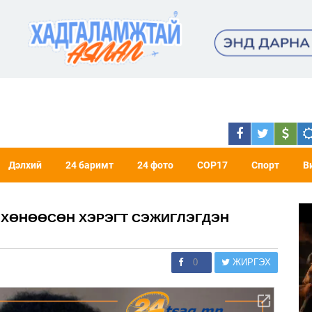
Дэлхий
24 баримт
24 фото
COP17
Спорт
В
 ХӨНӨӨСӨН ХЭРЭГТ СЭЖИГЛЭГДЭН
0
ЖИРГЭХ