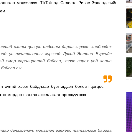
аныхан мэдээллээ. TikTok од Селеста Ривас Эрнандезийн
 юм.
астай охины цогцос олдсоны дараа хэрэгт холбогдох
өөд уг ажиллагааны хүрээнд Дэвид Энтони Буркийг
ой ямар харилцаатай байсан, хэрэг гарах үед хаана
 байгаа аж.
н хүний хэрэг байдлаар бүртгэгдсэн боловч цогцос
гон мөрдөн шалгах ажиллагааг өргөжүүлжээ.
лаар дэлгэрэнгүй мэдээлэл өгөхөөс татгалзаж байгаа