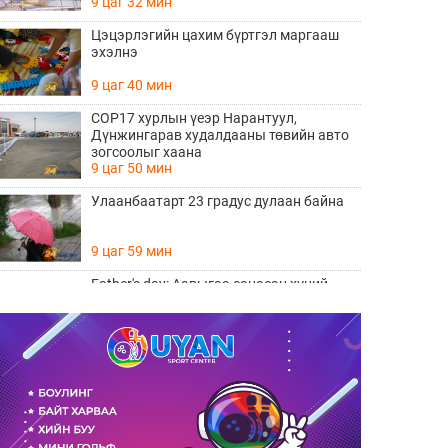
9 цаг 32 мин
Цэцэрлэгийн цахим бүртгэл маргааш
эхэлнэ
9 цаг 40 мин
COP17 хурлын үеэр Нарантуул,
Дүнжингарав худалдааны төвийн авто
зогсоолыг хаана
9 цаг 50 мин
Улаанбаатарт 23 градус дулаан байна
9 цаг 59 мин
Father's day: Аавыгаа санасан хүний
ЗААВАЛ унших 8 шүлэг
Өчигдөр 11 цаг 15 мин
Өнөөдөр тоглолтоо хийх гэж байгаа THE
HU хамтлагийн алдартай 10 дуу
Өчигдөр 10 цаг 20 мин