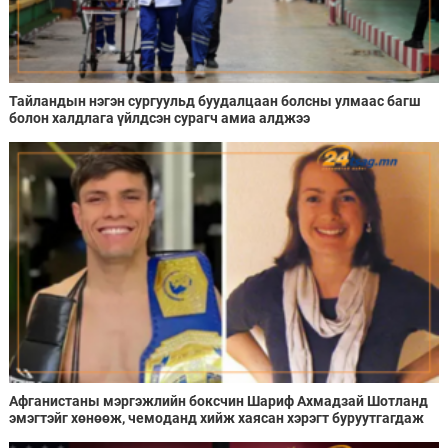
Тайландын нэгэн сургуульд буудалцаан болсны улмаас багш
болон халдлага үйлдсэн сурагч амиа алджээ
Афганистаны мэргэжлийн боксчин Шариф Ахмадзай Шотланд
эмэгтэйг хөнөөж, чемоданд хийж хаясан хэрэгт буруутгагдаж
байна