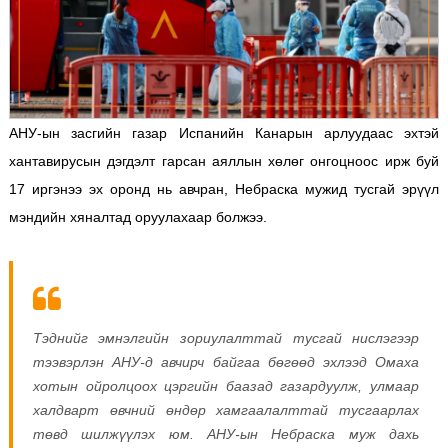
АНУ-ын засгийн газар Испанийн Канарын арлуудаас эхтэй
хантавирусын дэгдэлт гарсан аяллын хөлөг онгоцноос ирж буй
17 иргэнээ эх оронд нь авчран, Небраска мужид тусгай эрүүл
мэндийн хяналтад оруулахаар болжээ.
Тэднийг эмнэлгийн зориулалттай тусгай нислэгээр
тээвэрлэн АНУ-д авчирч байгаа бөгөөд эхлээд Омаха
хотын ойролцоох цэргийн баазад газардуулж, улмаар
халдварт өвчний өндөр хамгаалалттай тусгаарлах
төвд шилжүүлэх юм.
АНУ-ын Небраска муж дахь