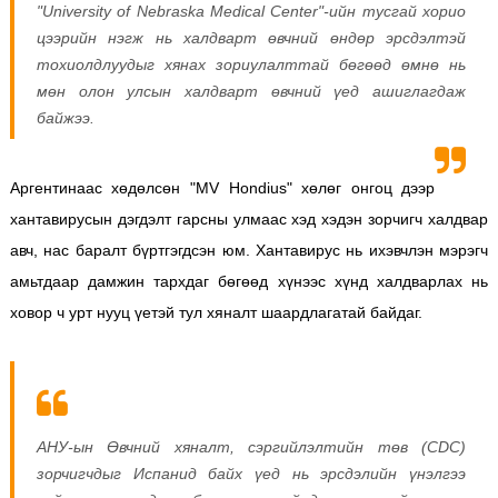
"University of Nebraska Medical Center"-ийн тусгай хорио
цээрийн нэгж нь халдварт өвчний өндөр эрсдэлтэй
тохиолдлуудыг хянах зориулалттай бөгөөд өмнө нь
мөн олон улсын халдварт өвчний үед ашиглагдаж
байжээ.
Аргентинаас хөдөлсөн "MV Hondius" хөлөг онгоц дээр
хантавирусын дэгдэлт гарсны улмаас хэд хэдэн зорчигч халдвар
авч, нас баралт бүртгэгдсэн юм. Хантавирус нь ихэвчлэн мэрэгч
амьтдаар дамжин тархдаг бөгөөд хүнээс хүнд халдварлах нь
ховор ч урт нууц үетэй тул хяналт шаардлагатай байдаг.
АНУ-ын Өвчний хяналт, сэргийлэлтийн төв (CDC)
зорчигчдыг Испанид байх үед нь эрсдэлийн үнэлгээ