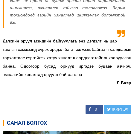
хийж, эх оронд нь буцаж ирсний дараа нарийвчилсан
шинжилгээ, ажиглалт хийхээр төлөвлөжээ. Зарим
тохиолдолд гэрийн хяналтад шилжүүлэх боломжтой
аж.
Дэлхийн эрүүл мэндийн байгууллага энэ дэгдэлт нь цар
тахлын хэмжээнд хүрэх эрсдэл бага гэж үзэж байгаа ч халдварын
тархалтаас сэргийлэх хатуу хяналт шаардлагатайг анхааруулсан
байна.
Одоогоор бусад орнууд иргэдээ буцаан авчирч,
эмнэлгийн хяналтад оруулж байгаа гэнэ.
Л.Баяр
0
ЖИРГЭХ
САНАЛ БОЛГОХ