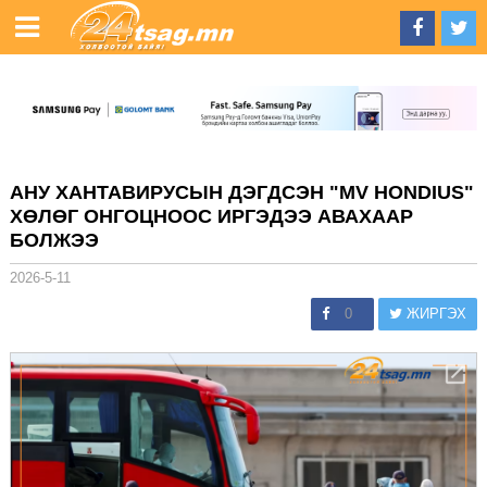
АНУ ХАНТАВИРУСЫН ДЭГДСЭН "MV HONDIUS"
ХӨЛӨГ ОНГОЦНООС ИРГЭДЭЭ АВАХААР
БОЛЖЭЭ
2026-5-11
0
ЖИРГЭХ