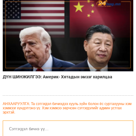
ДҮН ШИНЖИЛГЭЭ: Америк- Хятадын эмзэг харилцаа
АНХААРУУЛГА: Та сэтгэгдэл бичихдээ хууль зүйн болон ёс суртахууны хэм
хэмжээг хүндэтгэнэ үү. Хэм хэмжээ зөрчсөн сэтгэгдэлийг админ устгах
эрхтэй.