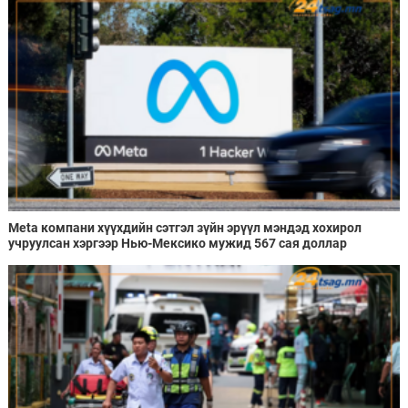
Meta компани хүүхдийн сэтгэл зүйн эрүүл мэндэд хохирол
учруулсан хэргээр Нью-Мексико мужид 567 сая доллар
төлөхөөр болжээ