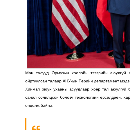
Мөн талууд Ормузын хоолойн тээврийн аюулгүй б
ойртуулсан талаар АНУ-ын Төрийн департамент мэдэг
Хиймэл оюун ухааны асуудлаар хоёр тал аюулгүй 
санал солилцсон боловч технологийн өрсөлдөөн, ха
онцолж байна.