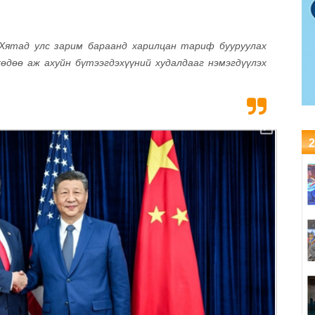
Хятад улс зарим бараанд харилцан тариф бууруулах
хөдөө аж ахуйн бүтээгдэхүүний худалдааг нэмэгдүүлэх
2