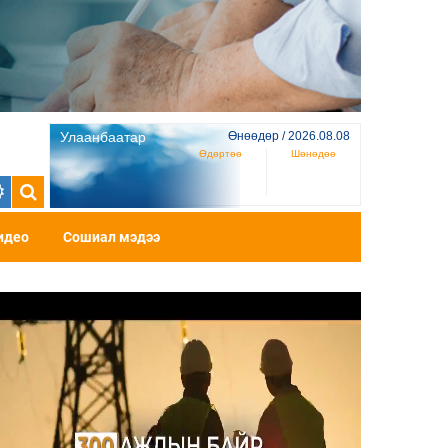
Улаанбаатар
Өнөөдөр / 2026.08.08
Өдөртөө
Шөнөдөө
идео
Сошиал мэдээ