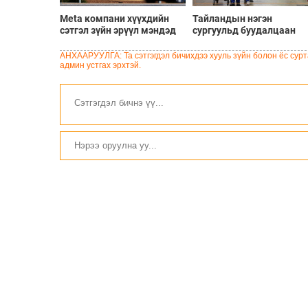
Meta компани хүүхдийн
Тайландын нэгэн
сэтгэл зүйн эрүүл мэндэд
сургуульд буудалцаан
хохирол учруулсан хэргээр
болсны улмаас багш
Нью-Мексико мужид 567
болон халдлага үйлдсэн
АНХААРУУЛГА: Та сэтгэгдэл бичихдээ хууль зүйн болон ёс сурта
сая доллар төлөхөөр
сурагч амиа алджээ
админ устгах эрхтэй.
болжээ