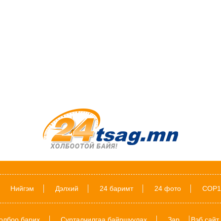
Нийгэм
Дэлхий
24 баримт
24 фото
COP1
олбоо барих
Сурталчилгаа байршуулах
Зар
Вэб сайт