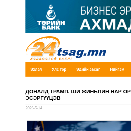
Эхлэл
Улс төр
Эдийн засаг
Нийгэм
ДОНАЛД ТРАМП, ШИ ЖИНЬПИН НАР О
ЭСЭРГҮҮЦЭВ
2026-5-14