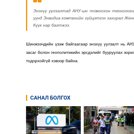
Энэхүү уулзалтад АНУ-ын томоохон технологи
үүнд Энвидиа компанийн гүйцэтгэх захирал Жен
Күүк нар багтжээ.
Шинжээчдийн үзэж байгаагаар энэхүү уулзалт нь АН
засаг болон геополитикийн эрсдэлийг бууруулах зори
тодорхойгүй хэвээр байна.
САНАЛ БОЛГОХ