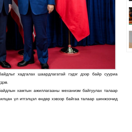
айдлыг хадгалах шаардлагатай гэдэг дээр байр сууриа
дэв.
байдлын хамтын ажиллагааны механизм байгуулах талаар
рилцан үл итгэлцэл өндөр хэвээр байгаа талаар шинжээчид