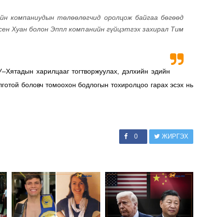
йн компаниудын төлөөлөгчид оролцож байгаа бөгөөд
сен Хуан болон Эппл компанийн гүйцэтгэх захирал Тим
У–Хятадын харилцааг тогтворжуулах, дэлхийн эдийн
лготой боловч томоохон бодлогын тохиролцоо гарах эсэх нь
0
ЖИРГЭХ