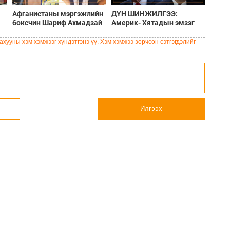
Афганистаны мэргэжлийн
ДҮН ШИНЖИЛГЭЭ:
боксчин Шариф Ахмадзай
Америк- Хятадын эмзэг
Шотланд эмэгтэйг хөнөөж,
харилцаа
чемоданд хийж хаясан
хууны хэм хэмжээг хүндэтгэнэ үү. Хэм хэмжээ зөрчсөн сэтгэгдэлийг
хэрэгт буруутгагдаж байна
Илгээх