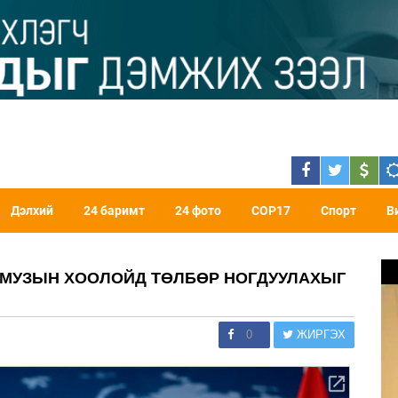
Дэлхий
24 баримт
24 фото
COP17
Спорт
В
РМУЗЫН ХООЛОЙД ТӨЛБӨР НОГДУУЛАХЫГ
0
ЖИРГЭХ