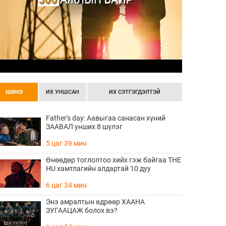
ШИНЭ
ИХ УНШСАН
ИХ СЭТГЭГДЭЛТЭЙ
Father's day: Аавыгаа санасан хүний
ЗААВАЛ унших 8 шүлэг
5 цаг 39 мин
Өнөөдөр тоглолтоо хийх гэж байгаа THE
HU хамтлагийн алдартай 10 дуу
6 цаг 34 мин
Энэ амралтын өдрөөр ХААНА
ЗУГААЦАЖ болох вэ?