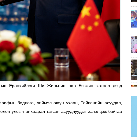
-ын Ерөнхийлөгч Ши Жиньпин нар Бээжин хотноо дээд
тарифын бодлого, хиймэл оюун ухаан, Тайванийн асуудал,
 олон улсын анхаарал татсан асуудлуудыг хэлэлцэж байгаа