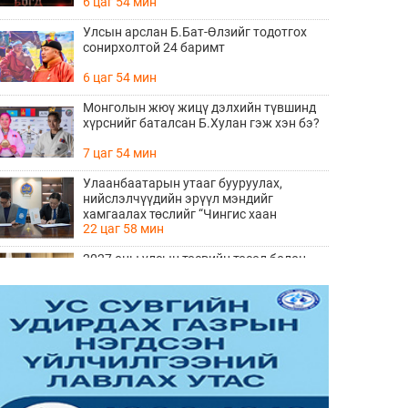
6 цаг 54 мин
Улсын арслан Б.Бат-Өлзийг тодотгох
сонирхолтой 24 баримт
6 цаг 54 мин
Монголын жюү жицү дэлхийн түвшинд
хүрснийг баталсан Б.Хулан гэж хэн бэ?
7 цаг 54 мин
Улаанбаатарын утааг бууруулах,
нийслэлчүүдийн эрүүл мэндийг
хамгаалах төслийг “Чингис хаан
22 цаг 58 мин
баялгийн сан нэгдэл” ХХК-тай хамтран
хэрэгжүүлнэ
2027 оны улсын төсвийн төсөл болон
2026 оны төсвийн тодотголын төслийн
олон нийтийн хэлэлцүүлэг боллоо
23 цаг 16 мин
Нийгмийн даатгалын сангийн хөрөнгө
7.6 тэрбум төгрөгөөр арвижлаа
23 цаг 36 мин