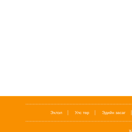
Эхлэл
Улс төр
Эдийн засаг
Х