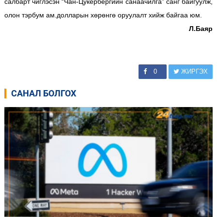
салбарт чиглэсэн “Чан-Цукербергийн санаачилга” санг байгуулж,
олон тэрбум ам.долларын хөрөнгө оруулалт хийж байгаа юм.
Л.Баяр
0
ЖИРГЭХ
САНАЛ БОЛГОХ