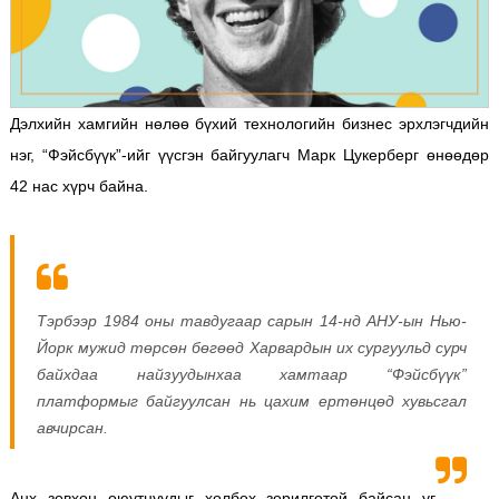
Дэлхийн хамгийн нөлөө бүхий технологийн бизнес эрхлэгчдийн
нэг, “Фэйсбүүк”-ийг үүсгэн байгуулагч Марк Цукерберг өнөөдөр
42 нас хүрч байна.
Тэрбээр 1984 оны тавдугаар сарын 14-нд АНУ-ын Нью-
Йорк мужид төрсөн бөгөөд Харвардын их сургуульд сурч
байхдаа найзуудынхаа хамтаар “Фэйсбүүк”
платформыг байгуулсан нь цахим ертөнцөд хувьсгал
авчирсан.
Анх зөвхөн оюутнуудыг холбох зорилготой байсан уг