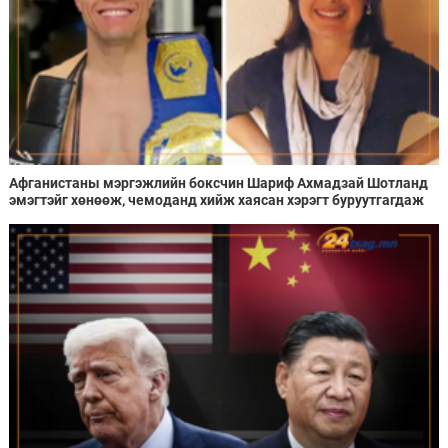
Афганистаны мэргэжлийн боксчин Шариф Ахмадзай Шотланд
эмэгтэйг хөнөөж, чемоданд хийж хаясан хэрэгт буруутгагдаж
байна