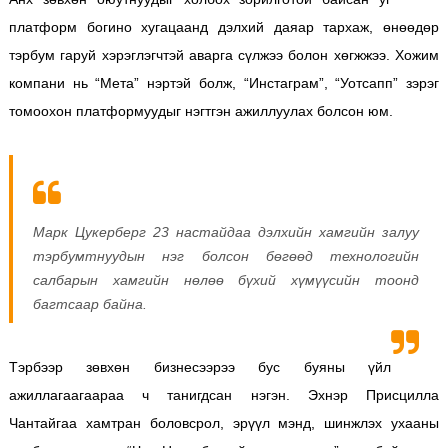
платформ богино хугацаанд дэлхий даяар тархаж, өнөөдөр
тэрбум гаруй хэрэглэгчтэй аварга сүлжээ болон хөгжжээ. Хожим
компани нь “Мета” нэртэй болж, “Инстаграм”, “Уотсапп” зэрэг
томоохон платформуудыг нэгтгэн ажиллуулах болсон юм.
Марк Цукерберг 23 настайдаа дэлхийн хамгийн залуу
тэрбумтнуудын нэг болсон бөгөөд технологийн
салбарын хамгийн нөлөө бүхий хүмүүсийн тоонд
багтсаар байна.
Тэрбээр зөвхөн бизнесээрээ бус буяны үйл
ажиллагаагаараа ч танигдсан нэгэн. Эхнэр Присцилла
Чантайгаа хамтран боловсрол, эрүүл мэнд, шинжлэх ухааны