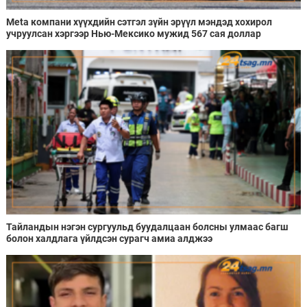
Meta компани хүүхдийн сэтгэл зүйн эрүүл мэндэд хохирол
учруулсан хэргээр Нью-Мексико мужид 567 сая доллар
төлөхөөр болжээ
Тайландын нэгэн сургуульд буудалцаан болсны улмаас багш
болон халдлага үйлдсэн сурагч амиа алджээ