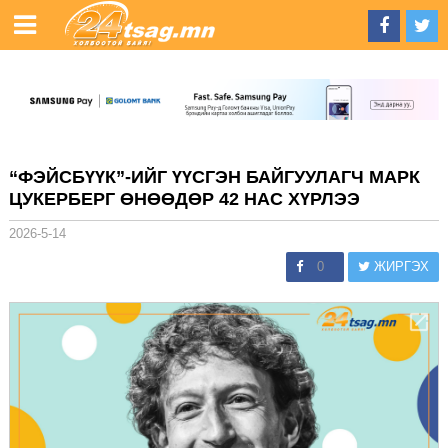
“ФЭЙСБҮҮК”-ИЙГ ҮҮСГЭН БАЙГУУЛАГЧ МАРК
ЦУКЕРБЕРГ ӨНӨӨДӨР 42 НАС ХҮРЛЭЭ
2026-5-14
0
ЖИРГЭХ