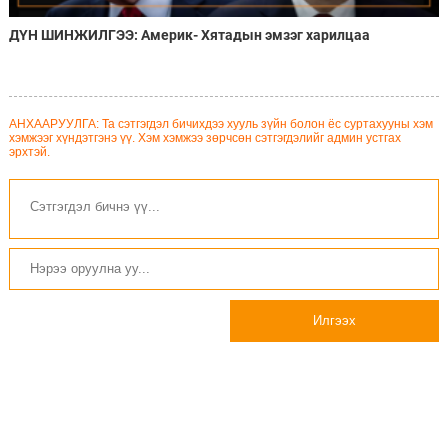
ДҮН ШИНЖИЛГЭЭ: Америк- Хятадын эмзэг харилцаа
АНХААРУУЛГА: Та сэтгэгдэл бичихдээ хууль зүйн болон ёс суртахууны хэм
хэмжээг хүндэтгэнэ үү. Хэм хэмжээ зөрчсөн сэтгэгдэлийг админ устгах
эрхтэй.
Илгээх