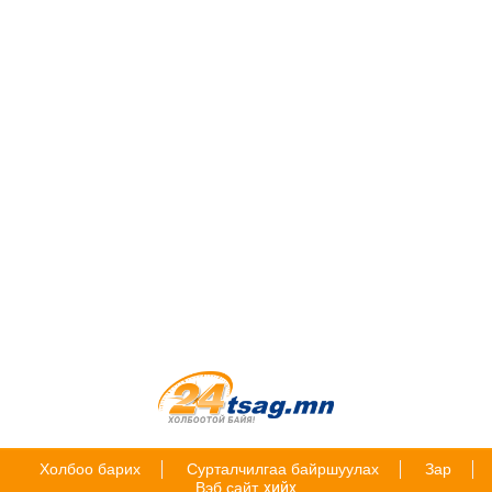
Холбоо барих
Сурталчилгаа байршуулах
Зар
Вэб сайт
хийх