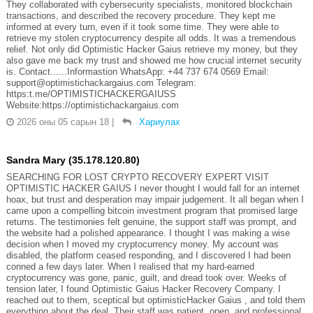
They collaborated with cybersecurity specialists, monitored blockchain
transactions, and described the recovery procedure. They kept me
informed at every turn, even if it took some time. They were able to
retrieve my stolen cryptocurrency despite all odds. It was a tremendous
relief. Not only did Optimistic Hacker Gaius retrieve my money, but they
also gave me back my trust and showed me how crucial internet security
is. Contact......Informastion WhatsApp: +44 737 674 0569 Email:
support@optimistichackargaius.com Telegram:
https:t.me/OPTIMISTICHACKERGAIUSS
Website:https://optimistichackargaius.com
2026 оны 05 сарын 18
|
Хариулах
Sandra Mary (35.178.120.80)
SEARCHING FOR LOST CRYPTO RECOVERY EXPERT VISIT
OPTIMISTIC HACKER GAIUS I never thought I would fall for an internet
hoax, but trust and desperation may impair judgement. It all began when I
came upon a compelling bitcoin investment program that promised large
returns. The testimonies felt genuine, the support staff was prompt, and
the website had a polished appearance. I thought I was making a wise
decision when I moved my cryptocurrency money. My account was
disabled, the platform ceased responding, and I discovered I had been
conned a few days later. When I realised that my hard-earned
cryptocurrency was gone, panic, guilt, and dread took over. Weeks of
tension later, I found Optimistic Gaius Hacker Recovery Company. I
reached out to them, sceptical but optimisticHacker Gaius , and told them
everything about the deal. Their staff was patient, open, and professional.