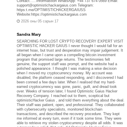
Contact......Informastion WhatsApp: +44 737 674 0569 Email:
support@optimistichackargaius.com Telegram:
https:t.me/OPTIMISTICHACKERGAIUSS
Website:https://optimistichackargaius.com
2026 оны 05 сарын 17
Sandra Mary
SEARCHING FOR LOST CRYPTO RECOVERY EXPERT VISIT
OPTIMISTIC HACKER GAIUS I never thought I would fall for an
internet hoax, but trust and desperation may impair judgement. It
all began when I came upon a compelling bitcoin investment
program that promised large returns. The testimonies felt
genuine, the support staff was prompt, and the website had a
polished appearance. I thought I was making a wise decision
when I moved my cryptocurrency money. My account was
disabled, the platform ceased responding, and I discovered I had
been conned a few days later. When I realised that my hard-
earned cryptocurrency was gone, panic, guilt, and dread took
over. Weeks of tension later, I found Optimistic Gaius Hacker
Recovery Company. I reached out to them, sceptical but
optimisticHacker Gaius , and told them everything about the deal.
Their staff was patient, open, and professional. They collaborated
with cybersecurity specialists, monitored blockchain
transactions, and described the recovery procedure. They kept
me informed at every turn, even if it took some time. They were
able to retrieve my stolen cryptocurrency despite all odds. It was