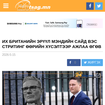
ИХ БРИТАНИЙН ЭРҮҮЛ МЭНДИЙН САЙД ВЭС
СТРИТИНГ ӨӨРИЙН ХҮСЭЛТЭЭР АЖЛАА ӨГӨВ
2026-5-15
0
ЖИРГЭХ