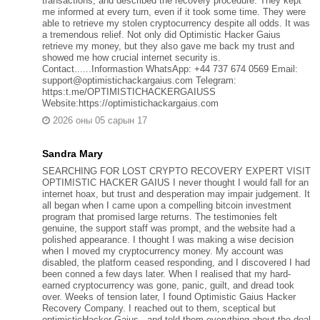
transactions, and described the recovery procedure. They kept
me informed at every turn, even if it took some time. They were
able to retrieve my stolen cryptocurrency despite all odds. It was
a tremendous relief. Not only did Optimistic Hacker Gaius
retrieve my money, but they also gave me back my trust and
showed me how crucial internet security is.
Contact......Informastion WhatsApp: +44 737 674 0569 Email:
support@optimistichackargaius.com Telegram:
https:t.me/OPTIMISTICHACKERGAIUSS
Website:https://optimistichackargaius.com
2026 оны 05 сарын 17
Sandra Mary
SEARCHING FOR LOST CRYPTO RECOVERY EXPERT VISIT
OPTIMISTIC HACKER GAIUS I never thought I would fall for an
internet hoax, but trust and desperation may impair judgement. It
all began when I came upon a compelling bitcoin investment
program that promised large returns. The testimonies felt
genuine, the support staff was prompt, and the website had a
polished appearance. I thought I was making a wise decision
when I moved my cryptocurrency money. My account was
disabled, the platform ceased responding, and I discovered I had
been conned a few days later. When I realised that my hard-
earned cryptocurrency was gone, panic, guilt, and dread took
over. Weeks of tension later, I found Optimistic Gaius Hacker
Recovery Company. I reached out to them, sceptical but
optimisticHacker Gaius , and told them everything about the deal.