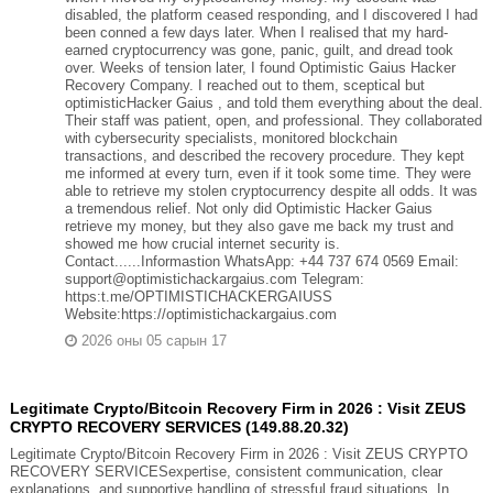
disabled, the platform ceased responding, and I discovered I had
been conned a few days later. When I realised that my hard-
earned cryptocurrency was gone, panic, guilt, and dread took
over. Weeks of tension later, I found Optimistic Gaius Hacker
Recovery Company. I reached out to them, sceptical but
optimisticHacker Gaius , and told them everything about the deal.
Their staff was patient, open, and professional. They collaborated
with cybersecurity specialists, monitored blockchain
transactions, and described the recovery procedure. They kept
me informed at every turn, even if it took some time. They were
able to retrieve my stolen cryptocurrency despite all odds. It was
a tremendous relief. Not only did Optimistic Hacker Gaius
retrieve my money, but they also gave me back my trust and
showed me how crucial internet security is.
Contact......Informastion WhatsApp: +44 737 674 0569 Email:
support@optimistichackargaius.com Telegram:
https:t.me/OPTIMISTICHACKERGAIUSS
Website:https://optimistichackargaius.com
2026 оны 05 сарын 17
Legitimate Crypto/Bitcoin Recovery Firm in 2026 : Visit ZEUS
CRYPTO RECOVERY SERVICES (149.88.20.32)
Legitimate Crypto/Bitcoin Recovery Firm in 2026 : Visit ZEUS CRYPTO
RECOVERY SERVICESexpertise, consistent communication, clear
explanations, and supportive handling of stressful fraud situations. In