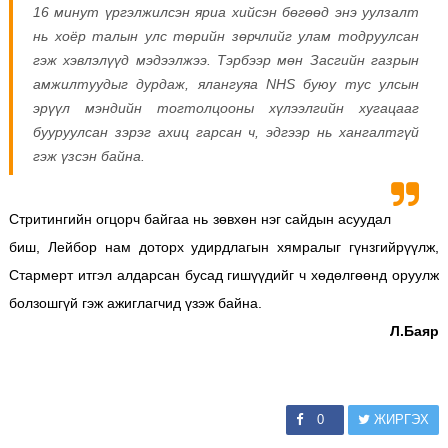
16 минут үргэлжилсэн яриа хийсэн бөгөөд энэ уулзалт
нь хоёр талын улс төрийн зөрчлийг улам тодруулсан
гэж хэвлэлүүд мэдээлжээ.
Тэрбээр мөн Засгийн газрын
амжилтуудыг дурдаж, ялангуяа NHS буюу тус улсын
эрүүл мэндийн тогтолцооны хүлээлгийн хугацааг
бууруулсан зэрэг ахиц гарсан ч, эдгээр нь хангалтгүй
гэж үзсэн байна.
Стритингийн огцорч байгаа нь зөвхөн нэг сайдын асуудал
биш, Лейбор нам доторх удирдлагын хямралыг гүнзгийрүүлж,
Стармерт итгэл алдарсан бусад гишүүдийг ч хөдөлгөөнд оруулж
болзошгүй гэж ажиглагчид үзэж байна.
Л.Баяр
0
ЖИРГЭХ