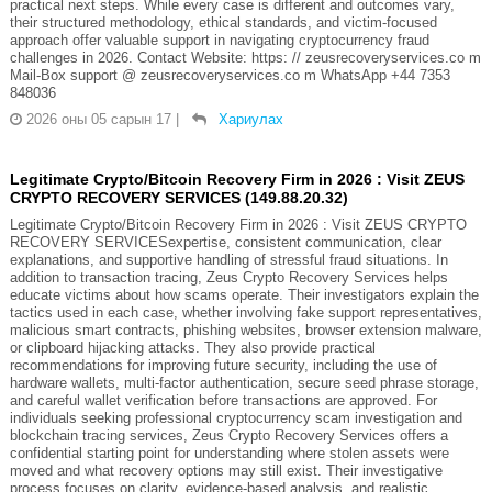
practical next steps. While every case is different and outcomes vary,
their structured methodology, ethical standards, and victim-focused
approach offer valuable support in navigating cryptocurrency fraud
challenges in 2026. Contact Website: https: // zeusrecoveryservices.co m
Mail-Box support @ zeusrecoveryservices.co m WhatsApp +44 7353
848036
2026 оны 05 сарын 17
|
Хариулах
Legitimate Crypto/Bitcoin Recovery Firm in 2026 : Visit ZEUS
CRYPTO RECOVERY SERVICES (149.88.20.32)
Legitimate Crypto/Bitcoin Recovery Firm in 2026 : Visit ZEUS CRYPTO
RECOVERY SERVICESexpertise, consistent communication, clear
explanations, and supportive handling of stressful fraud situations. In
addition to transaction tracing, Zeus Crypto Recovery Services helps
educate victims about how scams operate. Their investigators explain the
tactics used in each case, whether involving fake support representatives,
malicious smart contracts, phishing websites, browser extension malware,
or clipboard hijacking attacks. They also provide practical
recommendations for improving future security, including the use of
hardware wallets, multi-factor authentication, secure seed phrase storage,
and careful wallet verification before transactions are approved. For
individuals seeking professional cryptocurrency scam investigation and
blockchain tracing services, Zeus Crypto Recovery Services offers a
confidential starting point for understanding where stolen assets were
moved and what recovery options may still exist. Their investigative
process focuses on clarity, evidence-based analysis, and realistic