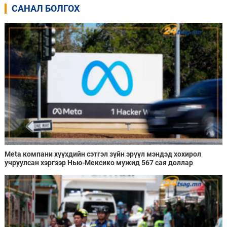
САНАЛ БОЛГОХ
Meta компани хүүхдийн сэтгэл зүйн эрүүл мэндэд хохирол
учруулсан хэргээр Нью-Мексико мужид 567 сая доллар
төлөхөөр болжээ