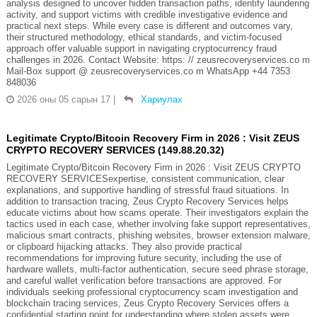
analysis designed to uncover hidden transaction paths, identify laundering
activity, and support victims with credible investigative evidence and
practical next steps. While every case is different and outcomes vary,
their structured methodology, ethical standards, and victim-focused
approach offer valuable support in navigating cryptocurrency fraud
challenges in 2026. Contact Website: https: // zeusrecoveryservices.co m
Mail-Box support @ zeusrecoveryservices.co m WhatsApp +44 7353
848036
2026 оны 05 сарын 17
|
Хариулах
Legitimate Crypto/Bitcoin Recovery Firm in 2026 : Visit ZEUS
CRYPTO RECOVERY SERVICES (149.88.20.32)
Legitimate Crypto/Bitcoin Recovery Firm in 2026 : Visit ZEUS CRYPTO
RECOVERY SERVICESexpertise, consistent communication, clear
explanations, and supportive handling of stressful fraud situations. In
addition to transaction tracing, Zeus Crypto Recovery Services helps
educate victims about how scams operate. Their investigators explain the
tactics used in each case, whether involving fake support representatives,
malicious smart contracts, phishing websites, browser extension malware,
or clipboard hijacking attacks. They also provide practical
recommendations for improving future security, including the use of
hardware wallets, multi-factor authentication, secure seed phrase storage,
and careful wallet verification before transactions are approved. For
individuals seeking professional cryptocurrency scam investigation and
blockchain tracing services, Zeus Crypto Recovery Services offers a
confidential starting point for understanding where stolen assets were