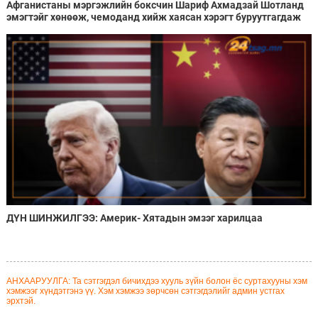
Афганистаны мэргэжлийн боксчин Шариф Ахмадзай Шотланд
эмэгтэйг хөнөөж, чемоданд хийж хаясан хэрэгт буруутгагдаж
байна
ДҮН ШИНЖИЛГЭЭ: Америк- Хятадын эмзэг харилцаа
АНХААРУУЛГА: Та сэтгэгдэл бичихдээ хууль зүйн болон ёс суртахууны хэм
хэмжээг хүндэтгэнэ үү. Хэм хэмжээ зөрчсөн сэтгэгдэлийг админ устгах
эрхтэй.