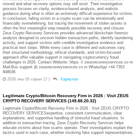
moved and what recovery options may still exist. Their investigative
process focuses on clarity, evidence-based analysis, and realistic
guidance during what is often an extremely difficult experience for victims.
In conclusion, falling victim to a crypto scam can be emotionally and
financially overwhelming, but tracing the movement of stolen assets is
often the first meaningful step towards possible recovery and closure.
Zeus Crypto Recovery Services provides advanced blockchain forensic
analysis designed to uncover hidden transaction paths, identify laundering
activity, and support victims with credible investigative evidence and
practical next steps. While every case is different and outcomes vary,
their structured methodology, ethical standards, and victim-focused
approach offer valuable support in navigating cryptocurrency fraud
challenges in 2026. Contact Website: https: // zeusrecoveryservices.co m
Mail-Box support @ zeusrecoveryservices.co m WhatsApp +44 7353
848036
2026 оны 05 сарын 17
|
Хариулах
Legitimate Crypto/Bitcoin Recovery Firm in 2026 : Visit ZEUS
CRYPTO RECOVERY SERVICES (149.88.20.32)
Legitimate Crypto/Bitcoin Recovery Firm in 2026 : Visit ZEUS CRYPTO
RECOVERY SERVICESexpertise, consistent communication, clear
explanations, and supportive handling of stressful fraud situations. In
addition to transaction tracing, Zeus Crypto Recovery Services helps
educate victims about how scams operate. Their investigators explain the
tactics used in each case, whether involving fake support representatives,