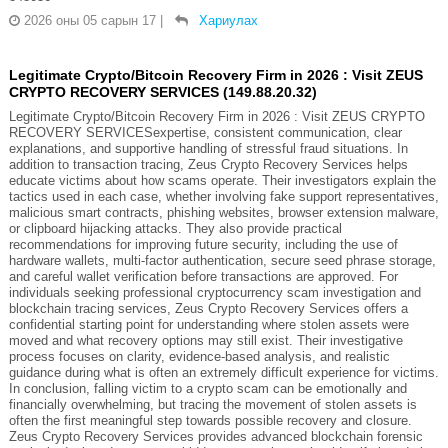
2026 оны 05 сарын 17
|
Хариулах
Legitimate Crypto/Bitcoin Recovery Firm in 2026 : Visit ZEUS
CRYPTO RECOVERY SERVICES (149.88.20.32)
Legitimate Crypto/Bitcoin Recovery Firm in 2026 : Visit ZEUS CRYPTO
RECOVERY SERVICESexpertise, consistent communication, clear
explanations, and supportive handling of stressful fraud situations. In
addition to transaction tracing, Zeus Crypto Recovery Services helps
educate victims about how scams operate. Their investigators explain the
tactics used in each case, whether involving fake support representatives,
malicious smart contracts, phishing websites, browser extension malware,
or clipboard hijacking attacks. They also provide practical
recommendations for improving future security, including the use of
hardware wallets, multi-factor authentication, secure seed phrase storage,
and careful wallet verification before transactions are approved. For
individuals seeking professional cryptocurrency scam investigation and
blockchain tracing services, Zeus Crypto Recovery Services offers a
confidential starting point for understanding where stolen assets were
moved and what recovery options may still exist. Their investigative
process focuses on clarity, evidence-based analysis, and realistic
guidance during what is often an extremely difficult experience for victims.
In conclusion, falling victim to a crypto scam can be emotionally and
financially overwhelming, but tracing the movement of stolen assets is
often the first meaningful step towards possible recovery and closure.
Zeus Crypto Recovery Services provides advanced blockchain forensic