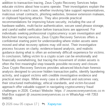
addition to transaction tracing, Zeus Crypto Recovery Services helps
educate victims about how scams operate. Their investigators explain the
tactics used in each case, whether involving fake support representatives,
malicious smart contracts, phishing websites, browser extension malware,
or clipboard hijacking attacks. They also provide practical
recommendations for improving future security, including the use of
hardware wallets, multi-factor authentication, secure seed phrase storage,
and careful wallet verification before transactions are approved. For
individuals seeking professional cryptocurrency scam investigation and
blockchain tracing services, Zeus Crypto Recovery Services offers a
confidential starting point for understanding where stolen assets were
moved and what recovery options may still exist. Their investigative
process focuses on clarity, evidence-based analysis, and realistic
guidance during what is often an extremely difficult experience for victims.
In conclusion, falling victim to a crypto scam can be emotionally and
financially overwhelming, but tracing the movement of stolen assets is
often the first meaningful step towards possible recovery and closure.
Zeus Crypto Recovery Services provides advanced blockchain forensic
analysis designed to uncover hidden transaction paths, identify laundering
activity, and support victims with credible investigative evidence and
practical next steps. While every case is different and outcomes vary,
their structured methodology, ethical standards, and victim-focused
approach offer valuable support in navigating cryptocurrency fraud
challenges in 2026. Contact Website: https: // zeusrecoveryservices.co m
Mail-Box support @ zeusrecoveryservices.co m WhatsApp +44 7353
848036
2026 оны 05 сарын 17
|
Хариулах