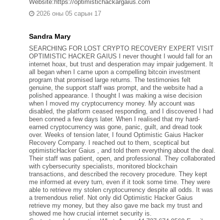
Website:https://optimistichackargaius.com
2026 оны 05 сарын 17
Sandra Mary
SEARCHING FOR LOST CRYPTO RECOVERY EXPERT VISIT
OPTIMISTIC HACKER GAIUS I never thought I would fall for an
internet hoax, but trust and desperation may impair judgement. It
all began when I came upon a compelling bitcoin investment
program that promised large returns. The testimonies felt
genuine, the support staff was prompt, and the website had a
polished appearance. I thought I was making a wise decision
when I moved my cryptocurrency money. My account was
disabled, the platform ceased responding, and I discovered I had
been conned a few days later. When I realised that my hard-
earned cryptocurrency was gone, panic, guilt, and dread took
over. Weeks of tension later, I found Optimistic Gaius Hacker
Recovery Company. I reached out to them, sceptical but
optimisticHacker Gaius , and told them everything about the deal.
Their staff was patient, open, and professional. They collaborated
with cybersecurity specialists, monitored blockchain
transactions, and described the recovery procedure. They kept
me informed at every turn, even if it took some time. They were
able to retrieve my stolen cryptocurrency despite all odds. It was
a tremendous relief. Not only did Optimistic Hacker Gaius
retrieve my money, but they also gave me back my trust and
showed me how crucial internet security is.