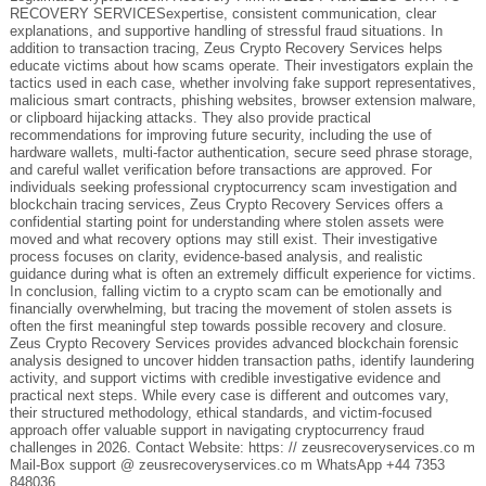
RECOVERY SERVICESexpertise, consistent communication, clear
explanations, and supportive handling of stressful fraud situations. In
addition to transaction tracing, Zeus Crypto Recovery Services helps
educate victims about how scams operate. Their investigators explain the
tactics used in each case, whether involving fake support representatives,
malicious smart contracts, phishing websites, browser extension malware,
or clipboard hijacking attacks. They also provide practical
recommendations for improving future security, including the use of
hardware wallets, multi-factor authentication, secure seed phrase storage,
and careful wallet verification before transactions are approved. For
individuals seeking professional cryptocurrency scam investigation and
blockchain tracing services, Zeus Crypto Recovery Services offers a
confidential starting point for understanding where stolen assets were
moved and what recovery options may still exist. Their investigative
process focuses on clarity, evidence-based analysis, and realistic
guidance during what is often an extremely difficult experience for victims.
In conclusion, falling victim to a crypto scam can be emotionally and
financially overwhelming, but tracing the movement of stolen assets is
often the first meaningful step towards possible recovery and closure.
Zeus Crypto Recovery Services provides advanced blockchain forensic
analysis designed to uncover hidden transaction paths, identify laundering
activity, and support victims with credible investigative evidence and
practical next steps. While every case is different and outcomes vary,
their structured methodology, ethical standards, and victim-focused
approach offer valuable support in navigating cryptocurrency fraud
challenges in 2026. Contact Website: https: // zeusrecoveryservices.co m
Mail-Box support @ zeusrecoveryservices.co m WhatsApp +44 7353
848036