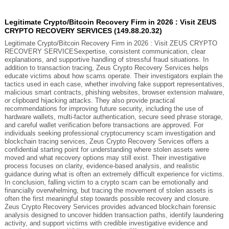
Legitimate Crypto/Bitcoin Recovery Firm in 2026 : Visit ZEUS
CRYPTO RECOVERY SERVICES (149.88.20.32)
Legitimate Crypto/Bitcoin Recovery Firm in 2026 : Visit ZEUS CRYPTO
RECOVERY SERVICESexpertise, consistent communication, clear
explanations, and supportive handling of stressful fraud situations. In
addition to transaction tracing, Zeus Crypto Recovery Services helps
educate victims about how scams operate. Their investigators explain the
tactics used in each case, whether involving fake support representatives,
malicious smart contracts, phishing websites, browser extension malware,
or clipboard hijacking attacks. They also provide practical
recommendations for improving future security, including the use of
hardware wallets, multi-factor authentication, secure seed phrase storage,
and careful wallet verification before transactions are approved. For
individuals seeking professional cryptocurrency scam investigation and
blockchain tracing services, Zeus Crypto Recovery Services offers a
confidential starting point for understanding where stolen assets were
moved and what recovery options may still exist. Their investigative
process focuses on clarity, evidence-based analysis, and realistic
guidance during what is often an extremely difficult experience for victims.
In conclusion, falling victim to a crypto scam can be emotionally and
financially overwhelming, but tracing the movement of stolen assets is
often the first meaningful step towards possible recovery and closure.
Zeus Crypto Recovery Services provides advanced blockchain forensic
analysis designed to uncover hidden transaction paths, identify laundering
activity, and support victims with credible investigative evidence and