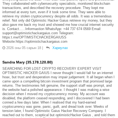
They collaborated with cybersecurity specialists, monitored blockchain
transactions, and described the recovery procedure. They kept me
informed at every turn, even if it took some time. They were able to
retrieve my stolen cryptocurrency despite all odds. It was a tremendous
relief. Not only did Optimistic Hacker Gaius retrieve my money, but they
also gave me back my trust and showed me how crucial internet security
is. Contact......Informastion WhatsApp: +44 737 674 0569 Email:
support@optimistichackargaius.com Telegram:
https:t.me/OPTIMISTICHACKERGAIUSS
Website:https://optimistichackargaius.com
2026 оны 05 сарын 18
|
Хариулах
Sandra Mary (35.178.120.80)
SEARCHING FOR LOST CRYPTO RECOVERY EXPERT VISIT
OPTIMISTIC HACKER GAIUS I never thought I would fall for an internet
hoax, but trust and desperation may impair judgement. It all began when I
came upon a compelling bitcoin investment program that promised large
returns. The testimonies felt genuine, the support staff was prompt, and
the website had a polished appearance. I thought I was making a wise
decision when I moved my cryptocurrency money. My account was
disabled, the platform ceased responding, and I discovered I had been
conned a few days later. When I realised that my hard-earned
cryptocurrency was gone, panic, guilt, and dread took over. Weeks of
tension later, I found Optimistic Gaius Hacker Recovery Company. I
reached out to them, sceptical but optimisticHacker Gaius , and told them