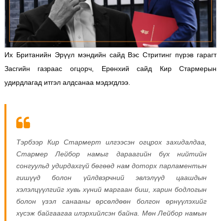
Их Британийн Эрүүл мэндийн сайд Вэс Стритинг пүрэв гарагт
Засгийн газраас огцорч, Ерөнхий сайд Кир Стармерын
удирдлагад итгэл алдсанаа мэдэгдлээ.
Тэрбээр Кир Стармерт илгээсэн огцрох захидалдаа,
Стармер Лейбор намыг дараагийн бүх нийтийн
сонгуульд удирдахгүй бөгөөд нам доторх парламентын
гишүүд болон үйлдвэрчний эвлэлүүд цаашдын
хэлэлцүүлгийг хувь хүний маргаан биш, харин бодлогын
болон үзэл санааны өрсөлдөөн болгон өрнүүлэхийг
хүсэж байгаагаа илэрхийлсэн байна.
Мөн Лейбор намын