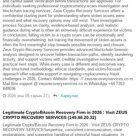
and careful wallet verification before transactions are approved. For
individuals seeking professional cryptocurrency scam investigation and
blockchain tracing services, Zeus Crypto Recovery Services offers a
confidential starting point for understanding where stolen assets were
moved and what recovery options may still exist. Their investigative
process focuses on clarity, evidence-based analysis, and realistic
guidance during what is often an extremely difficult experience for victims.
In conclusion, falling victim to a crypto scam can be emotionally and
financially overwhelming, but tracing the movement of stolen assets is
often the first meaningful step towards possible recovery and closure.
Zeus Crypto Recovery Services provides advanced blockchain forensic
analysis designed to uncover hidden transaction paths, identify laundering
activity, and support victims with credible investigative evidence and
practical next steps. While every case is different and outcomes vary,
their structured methodology, ethical standards, and victim-focused
approach offer valuable support in navigating cryptocurrency fraud
challenges in 2026. Contact Website: https: // zeusrecoveryservices.co m
Mail-Box support @ zeusrecoveryservices.co m WhatsApp +44 7353
848036
2026 оны 05 сарын 17
|
Хариулах
Legitimate CryptoBitcoin Recovery Firm in 2026 : Visit ZEUS
CRYPTO RECOVERY SERVICES (149.88.20.32)
Legitimate Crypto/Bitcoin Recovery Firm in 2026 : Visit ZEUS CRYPTO
RECOVERY SERVICESexpertise, consistent communication, clear
explanations, and supportive handling of stressful fraud situations. In