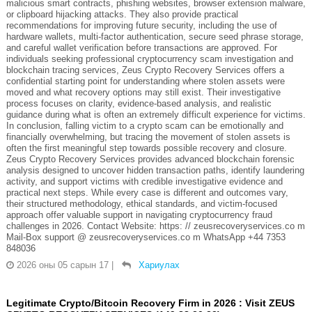
malicious smart contracts, phishing websites, browser extension malware,
or clipboard hijacking attacks. They also provide practical
recommendations for improving future security, including the use of
hardware wallets, multi-factor authentication, secure seed phrase storage,
and careful wallet verification before transactions are approved. For
individuals seeking professional cryptocurrency scam investigation and
blockchain tracing services, Zeus Crypto Recovery Services offers a
confidential starting point for understanding where stolen assets were
moved and what recovery options may still exist. Their investigative
process focuses on clarity, evidence-based analysis, and realistic
guidance during what is often an extremely difficult experience for victims.
In conclusion, falling victim to a crypto scam can be emotionally and
financially overwhelming, but tracing the movement of stolen assets is
often the first meaningful step towards possible recovery and closure.
Zeus Crypto Recovery Services provides advanced blockchain forensic
analysis designed to uncover hidden transaction paths, identify laundering
activity, and support victims with credible investigative evidence and
practical next steps. While every case is different and outcomes vary,
their structured methodology, ethical standards, and victim-focused
approach offer valuable support in navigating cryptocurrency fraud
challenges in 2026. Contact Website: https: // zeusrecoveryservices.co m
Mail-Box support @ zeusrecoveryservices.co m WhatsApp +44 7353
848036
2026 оны 05 сарын 17
|
Хариулах
Legitimate Crypto/Bitcoin Recovery Firm in 2026 : Visit ZEUS