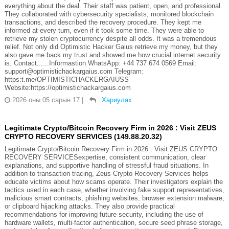
everything about the deal. Their staff was patient, open, and professional.
They collaborated with cybersecurity specialists, monitored blockchain
transactions, and described the recovery procedure. They kept me
informed at every turn, even if it took some time. They were able to
retrieve my stolen cryptocurrency despite all odds. It was a tremendous
relief. Not only did Optimistic Hacker Gaius retrieve my money, but they
also gave me back my trust and showed me how crucial internet security
is. Contact......Informastion WhatsApp: +44 737 674 0569 Email:
support@optimistichackargaius.com Telegram:
https:t.me/OPTIMISTICHACKERGAIUSS
Website:https://optimistichackargaius.com
2026 оны 05 сарын 17
|
Хариулах
Legitimate Crypto/Bitcoin Recovery Firm in 2026 : Visit ZEUS
CRYPTO RECOVERY SERVICES (149.88.20.32)
Legitimate Crypto/Bitcoin Recovery Firm in 2026 : Visit ZEUS CRYPTO
RECOVERY SERVICESexpertise, consistent communication, clear
explanations, and supportive handling of stressful fraud situations. In
addition to transaction tracing, Zeus Crypto Recovery Services helps
educate victims about how scams operate. Their investigators explain the
tactics used in each case, whether involving fake support representatives,
malicious smart contracts, phishing websites, browser extension malware,
or clipboard hijacking attacks. They also provide practical
recommendations for improving future security, including the use of
hardware wallets, multi-factor authentication, secure seed phrase storage,