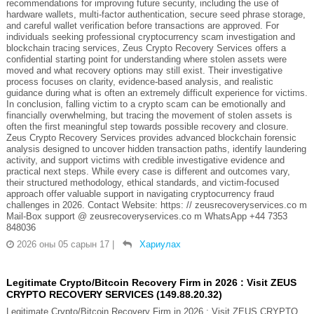
recommendations for improving future security, including the use of
hardware wallets, multi-factor authentication, secure seed phrase storage,
and careful wallet verification before transactions are approved. For
individuals seeking professional cryptocurrency scam investigation and
blockchain tracing services, Zeus Crypto Recovery Services offers a
confidential starting point for understanding where stolen assets were
moved and what recovery options may still exist. Their investigative
process focuses on clarity, evidence-based analysis, and realistic
guidance during what is often an extremely difficult experience for victims.
In conclusion, falling victim to a crypto scam can be emotionally and
financially overwhelming, but tracing the movement of stolen assets is
often the first meaningful step towards possible recovery and closure.
Zeus Crypto Recovery Services provides advanced blockchain forensic
analysis designed to uncover hidden transaction paths, identify laundering
activity, and support victims with credible investigative evidence and
practical next steps. While every case is different and outcomes vary,
their structured methodology, ethical standards, and victim-focused
approach offer valuable support in navigating cryptocurrency fraud
challenges in 2026. Contact Website: https: // zeusrecoveryservices.co m
Mail-Box support @ zeusrecoveryservices.co m WhatsApp +44 7353
848036
2026 оны 05 сарын 17
|
Хариулах
Legitimate Crypto/Bitcoin Recovery Firm in 2026 : Visit ZEUS
CRYPTO RECOVERY SERVICES (149.88.20.32)
Legitimate Crypto/Bitcoin Recovery Firm in 2026 : Visit ZEUS CRYPTO