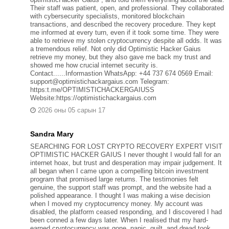
Their staff was patient, open, and professional. They collaborated
with cybersecurity specialists, monitored blockchain
transactions, and described the recovery procedure. They kept
me informed at every turn, even if it took some time. They were
able to retrieve my stolen cryptocurrency despite all odds. It was
a tremendous relief. Not only did Optimistic Hacker Gaius
retrieve my money, but they also gave me back my trust and
showed me how crucial internet security is.
Contact......Informastion WhatsApp: +44 737 674 0569 Email:
support@optimistichackargaius.com Telegram:
https:t.me/OPTIMISTICHACKERGAIUSS
Website:https://optimistichackargaius.com
2026 оны 05 сарын 17
Sandra Mary
SEARCHING FOR LOST CRYPTO RECOVERY EXPERT VISIT
OPTIMISTIC HACKER GAIUS I never thought I would fall for an
internet hoax, but trust and desperation may impair judgement. It
all began when I came upon a compelling bitcoin investment
program that promised large returns. The testimonies felt
genuine, the support staff was prompt, and the website had a
polished appearance. I thought I was making a wise decision
when I moved my cryptocurrency money. My account was
disabled, the platform ceased responding, and I discovered I had
been conned a few days later. When I realised that my hard-
earned cryptocurrency was gone, panic, guilt, and dread took