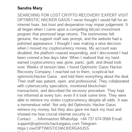
Sandra Mary
SEARCHING FOR LOST CRYPTO RECOVERY EXPERT VISIT
OPTIMISTIC HACKER GAIUS I never thought I would fall for an
internet hoax, but trust and desperation may impair judgement. It
all began when I came upon a compelling bitcoin investment
program that promised large returns. The testimonies felt
genuine, the support staff was prompt, and the website had a
polished appearance. I thought I was making a wise decision
when I moved my cryptocurrency money. My account was
disabled, the platform ceased responding, and I discovered I had
been conned a few days later. When I realised that my hard-
earned cryptocurrency was gone, panic, guilt, and dread took
over. Weeks of tension later, I found Optimistic Gaius Hacker
Recovery Company. I reached out to them, sceptical but
optimisticHacker Gaius , and told them everything about the deal.
Their staff was patient, open, and professional. They collaborated
with cybersecurity specialists, monitored blockchain
transactions, and described the recovery procedure. They kept
me informed at every turn, even if it took some time. They were
able to retrieve my stolen cryptocurrency despite all odds. It was
a tremendous relief. Not only did Optimistic Hacker Gaius
retrieve my money, but they also gave me back my trust and
showed me how crucial internet security is.
Contact......Informastion WhatsApp: +44 737 674 0569 Email:
support@optimistichackargaius.com Telegram:
https:t.me/OPTIMISTICHACKERGAIUSS