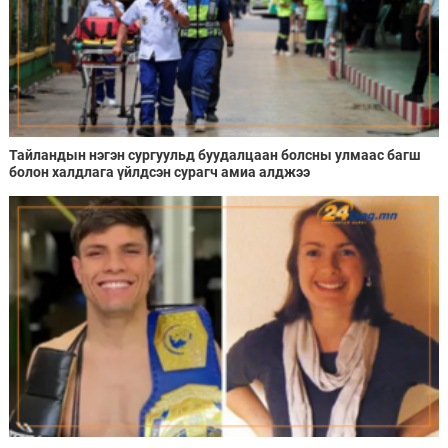
Тайландын нэгэн сургуульд буудалцаан болсны улмаас багш
болон халдлага үйлдсэн сурагч амиа алджээ