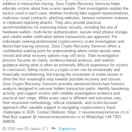
addition to transaction tracing, Zeus Crypto Recovery Services helps
educate victims about how scams operate. Their investigators explain the
tactics used in each case, whether involving fake support representatives,
malicious smart contracts, phishing websites, browser extension malware,
or clipboard hijacking attacks. They also provide practical
recommendations for improving future security, including the use of
hardware wallets, multi-factor authentication, secure seed phrase storage,
and careful wallet verification before transactions are approved. For
individuals seeking professional cryptocurrency scam investigation and
blockchain tracing services, Zeus Crypto Recovery Services offers a
confidential starting point for understanding where stolen assets were
moved and what recovery options may still exist. Their investigative
process focuses on clarity, evidence-based analysis, and realistic
guidance during what is often an extremely difficult experience for victims.
In conclusion, falling victim to a crypto scam can be emotionally and
financially overwhelming, but tracing the movement of stolen assets is
often the first meaningful step towards possible recovery and closure.
Zeus Crypto Recovery Services provides advanced blockchain forensic
analysis designed to uncover hidden transaction paths, identify laundering
activity, and support victims with credible investigative evidence and
practical next steps. While every case is different and outcomes vary,
their structured methodology, ethical standards, and victim-focused
approach offer valuable support in navigating cryptocurrency fraud
challenges in 2026. Contact Website: https: // zeusrecoveryservices.co m
Mail-Box support @ zeusrecoveryservices.co m WhatsApp +44 7353
848036
2026 оны 05 сарын 17
|
Хариулах