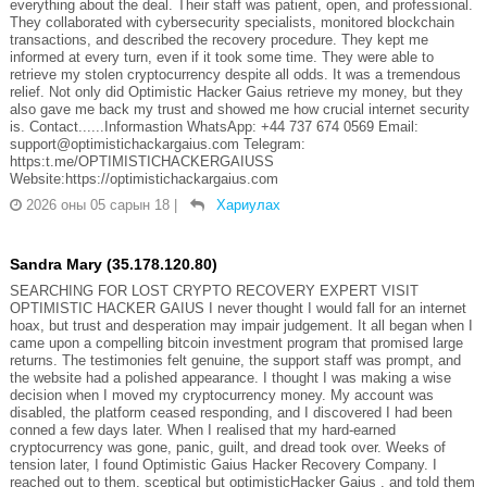
everything about the deal. Their staff was patient, open, and professional.
They collaborated with cybersecurity specialists, monitored blockchain
transactions, and described the recovery procedure. They kept me
informed at every turn, even if it took some time. They were able to
retrieve my stolen cryptocurrency despite all odds. It was a tremendous
relief. Not only did Optimistic Hacker Gaius retrieve my money, but they
also gave me back my trust and showed me how crucial internet security
is. Contact......Informastion WhatsApp: +44 737 674 0569 Email:
support@optimistichackargaius.com Telegram:
https:t.me/OPTIMISTICHACKERGAIUSS
Website:https://optimistichackargaius.com
2026 оны 05 сарын 18
|
Хариулах
Sandra Mary (35.178.120.80)
SEARCHING FOR LOST CRYPTO RECOVERY EXPERT VISIT
OPTIMISTIC HACKER GAIUS I never thought I would fall for an internet
hoax, but trust and desperation may impair judgement. It all began when I
came upon a compelling bitcoin investment program that promised large
returns. The testimonies felt genuine, the support staff was prompt, and
the website had a polished appearance. I thought I was making a wise
decision when I moved my cryptocurrency money. My account was
disabled, the platform ceased responding, and I discovered I had been
conned a few days later. When I realised that my hard-earned
cryptocurrency was gone, panic, guilt, and dread took over. Weeks of
tension later, I found Optimistic Gaius Hacker Recovery Company. I
reached out to them, sceptical but optimisticHacker Gaius , and told them