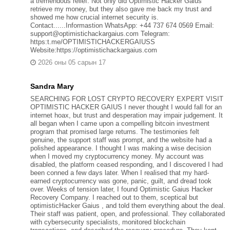
a tremendous relief. Not only did Optimistic Hacker Gaius
retrieve my money, but they also gave me back my trust and
showed me how crucial internet security is.
Contact......Informastion WhatsApp: +44 737 674 0569 Email:
support@optimistichackargaius.com Telegram:
https:t.me/OPTIMISTICHACKERGAIUSS
Website:https://optimistichackargaius.com
2026 оны 05 сарын 17
Sandra Mary
SEARCHING FOR LOST CRYPTO RECOVERY EXPERT VISIT
OPTIMISTIC HACKER GAIUS I never thought I would fall for an
internet hoax, but trust and desperation may impair judgement. It
all began when I came upon a compelling bitcoin investment
program that promised large returns. The testimonies felt
genuine, the support staff was prompt, and the website had a
polished appearance. I thought I was making a wise decision
when I moved my cryptocurrency money. My account was
disabled, the platform ceased responding, and I discovered I had
been conned a few days later. When I realised that my hard-
earned cryptocurrency was gone, panic, guilt, and dread took
over. Weeks of tension later, I found Optimistic Gaius Hacker
Recovery Company. I reached out to them, sceptical but
optimisticHacker Gaius , and told them everything about the deal.
Their staff was patient, open, and professional. They collaborated
with cybersecurity specialists, monitored blockchain