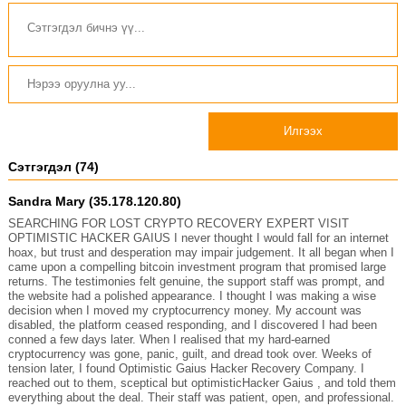
Илгээх
Сэтгэгдэл (74)
Sandra Mary (35.178.120.80)
SEARCHING FOR LOST CRYPTO RECOVERY EXPERT VISIT
OPTIMISTIC HACKER GAIUS I never thought I would fall for an internet
hoax, but trust and desperation may impair judgement. It all began when I
came upon a compelling bitcoin investment program that promised large
returns. The testimonies felt genuine, the support staff was prompt, and
the website had a polished appearance. I thought I was making a wise
decision when I moved my cryptocurrency money. My account was
disabled, the platform ceased responding, and I discovered I had been
conned a few days later. When I realised that my hard-earned
cryptocurrency was gone, panic, guilt, and dread took over. Weeks of
tension later, I found Optimistic Gaius Hacker Recovery Company. I
reached out to them, sceptical but optimisticHacker Gaius , and told them
everything about the deal. Their staff was patient, open, and professional.