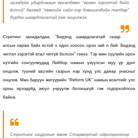
ирээдүйн удирдлагын өрсөлдөөн “өргөн хүрээтэй байх
ёстой” бөгөөд “хамгийн сайн нэр дэвшигчдийн талбар”
бүрдэх шаардлагатай гэж онцолжээ.
Стритинг захидалдаа,
“Бидэнд шаардлагатай газар
алсын хараа байх ёстой ч одоо хоосон орон зай л бий. Бидэнд
чиглэл хэрэгтэй атал чиггүй болсон" гэжээ.
Тэр мөн сүүлийн орон
нутгийн сонгуулиудад Лейбор намын үзүүлсэн муу үр дүнг
онцолж, түүний засгийн газрын нэр хүнд улс даяар унасныг
онцлов. Мөн баруун жигүүрийн “Reform UK” намын өсөлтийг улс
орны ирээдүйд аюул учруулж болзошгүй гэж тодорхойлсон
байна.
Стритинг огцрохын өмнө Стармертай ойролцоогоор