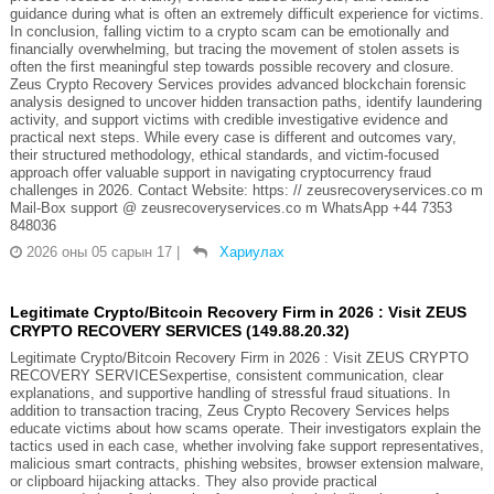
guidance during what is often an extremely difficult experience for victims.
In conclusion, falling victim to a crypto scam can be emotionally and
financially overwhelming, but tracing the movement of stolen assets is
often the first meaningful step towards possible recovery and closure.
Zeus Crypto Recovery Services provides advanced blockchain forensic
analysis designed to uncover hidden transaction paths, identify laundering
activity, and support victims with credible investigative evidence and
practical next steps. While every case is different and outcomes vary,
their structured methodology, ethical standards, and victim-focused
approach offer valuable support in navigating cryptocurrency fraud
challenges in 2026. Contact Website: https: // zeusrecoveryservices.co m
Mail-Box support @ zeusrecoveryservices.co m WhatsApp +44 7353
848036
2026 оны 05 сарын 17
|
Хариулах
Legitimate Crypto/Bitcoin Recovery Firm in 2026 : Visit ZEUS
CRYPTO RECOVERY SERVICES (149.88.20.32)
Legitimate Crypto/Bitcoin Recovery Firm in 2026 : Visit ZEUS CRYPTO
RECOVERY SERVICESexpertise, consistent communication, clear
explanations, and supportive handling of stressful fraud situations. In
addition to transaction tracing, Zeus Crypto Recovery Services helps
educate victims about how scams operate. Their investigators explain the
tactics used in each case, whether involving fake support representatives,
malicious smart contracts, phishing websites, browser extension malware,
or clipboard hijacking attacks. They also provide practical