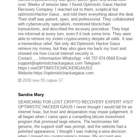
over. Weeks of tension later, I found Optimistic Gaius Hacker
Recovery Company. I reached out to them, sceptical but
optimisticHacker Gaius , and told them everything about the deal.
Their staff was patient, open, and professional. They collaborated
with cybersecurity specialists, monitored blockchain
transactions, and described the recovery procedure. They kept
me informed at every turn, even if it took some time. They were
able to retrieve my stolen cryptocurrency despite all odds. It was
a tremendous relief. Not only did Optimistic Hacker Gaius
retrieve my money, but they also gave me back my trust and
showed me how crucial internet security is.
Contact......Informastion WhatsApp: +44 737 674 0569 Email:
support@optimistichackargaius.com Telegram:
https:t.me/OPTIMISTICHACKERGAIUSS
Website:https://optimistichackargaius.com
2026 оны 05 сарын 17
Sandra Mary
SEARCHING FOR LOST CRYPTO RECOVERY EXPERT VISIT
OPTIMISTIC HACKER GAIUS I never thought I would fall for an
internet hoax, but trust and desperation may impair judgement. It
all began when I came upon a compelling bitcoin investment
program that promised large returns. The testimonies felt
genuine, the support staff was prompt, and the website had a
polished appearance. I thought I was making a wise decision
when I moved my cryptocurrency money. My account was