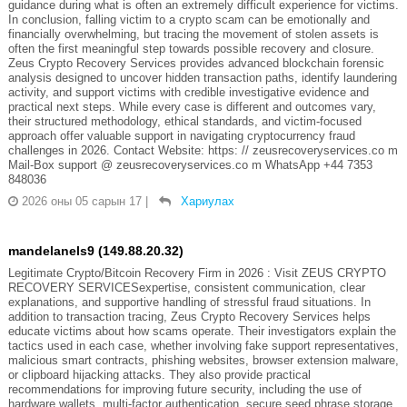
guidance during what is often an extremely difficult experience for victims.
In conclusion, falling victim to a crypto scam can be emotionally and
financially overwhelming, but tracing the movement of stolen assets is
often the first meaningful step towards possible recovery and closure.
Zeus Crypto Recovery Services provides advanced blockchain forensic
analysis designed to uncover hidden transaction paths, identify laundering
activity, and support victims with credible investigative evidence and
practical next steps. While every case is different and outcomes vary,
their structured methodology, ethical standards, and victim-focused
approach offer valuable support in navigating cryptocurrency fraud
challenges in 2026. Contact Website: https: // zeusrecoveryservices.co m
Mail-Box support @ zeusrecoveryservices.co m WhatsApp +44 7353
848036
2026 оны 05 сарын 17
|
Хариулах
mandelanels9 (149.88.20.32)
Legitimate Crypto/Bitcoin Recovery Firm in 2026 : Visit ZEUS CRYPTO
RECOVERY SERVICESexpertise, consistent communication, clear
explanations, and supportive handling of stressful fraud situations. In
addition to transaction tracing, Zeus Crypto Recovery Services helps
educate victims about how scams operate. Their investigators explain the
tactics used in each case, whether involving fake support representatives,
malicious smart contracts, phishing websites, browser extension malware,
or clipboard hijacking attacks. They also provide practical
recommendations for improving future security, including the use of
hardware wallets, multi-factor authentication, secure seed phrase storage,