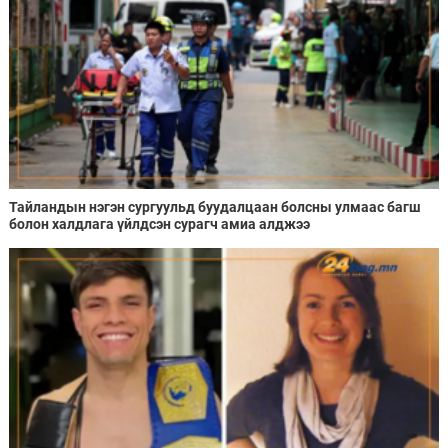
Тайландын нэгэн сургуульд буудалцаан болсны улмаас багш
болон халдлага үйлдсэн сурагч амиа алджээ