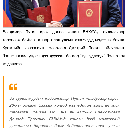
Владимир Путин ирэх долоо хоногт БНХАУ-д айлчлахаар
төлөвлөж байгаа талаар олон улсын хэвлэлүүд мэдээлж байна.
Кремлийн хэвлэлийн төлөөлөгч Дмитрий Песков айлчлалын
бэлтгэл ажил үндсэндээ дууссан бөгөөд “тун удахгүй” болно гэж
мэдэгджээ.
Эх сурвалжуудын мэдээлснээр, Путин тавдугаар сарын
20-ны орчимд Бээжин хотод нэг өдрийн айлчлал хийх
төлөвтэй байгаа аж. Энэ нь АНУ-ын Ерөнхийлөгч
Доналд Трампын БНХАУ-д хийсэн дээд хэмжээний
уулзалтын дараахан болж байгаагаараа олон улсын