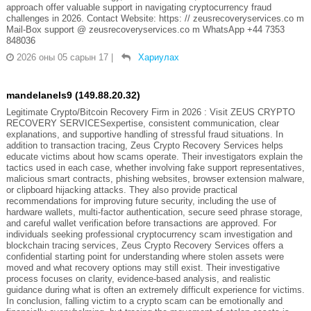
approach offer valuable support in navigating cryptocurrency fraud
challenges in 2026. Contact Website: https: // zeusrecoveryservices.co m
Mail-Box support @ zeusrecoveryservices.co m WhatsApp +44 7353
848036
2026 оны 05 сарын 17
|
Хариулах
mandelanels9 (149.88.20.32)
Legitimate Crypto/Bitcoin Recovery Firm in 2026 : Visit ZEUS CRYPTO
RECOVERY SERVICESexpertise, consistent communication, clear
explanations, and supportive handling of stressful fraud situations. In
addition to transaction tracing, Zeus Crypto Recovery Services helps
educate victims about how scams operate. Their investigators explain the
tactics used in each case, whether involving fake support representatives,
malicious smart contracts, phishing websites, browser extension malware,
or clipboard hijacking attacks. They also provide practical
recommendations for improving future security, including the use of
hardware wallets, multi-factor authentication, secure seed phrase storage,
and careful wallet verification before transactions are approved. For
individuals seeking professional cryptocurrency scam investigation and
blockchain tracing services, Zeus Crypto Recovery Services offers a
confidential starting point for understanding where stolen assets were
moved and what recovery options may still exist. Their investigative
process focuses on clarity, evidence-based analysis, and realistic
guidance during what is often an extremely difficult experience for victims.
In conclusion, falling victim to a crypto scam can be emotionally and