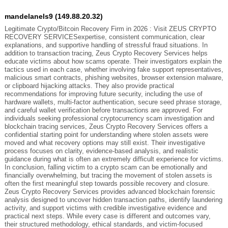
mandelanels9 (149.88.20.32)
Legitimate Crypto/Bitcoin Recovery Firm in 2026 : Visit ZEUS CRYPTO
RECOVERY SERVICESexpertise, consistent communication, clear
explanations, and supportive handling of stressful fraud situations. In
addition to transaction tracing, Zeus Crypto Recovery Services helps
educate victims about how scams operate. Their investigators explain the
tactics used in each case, whether involving fake support representatives,
malicious smart contracts, phishing websites, browser extension malware,
or clipboard hijacking attacks. They also provide practical
recommendations for improving future security, including the use of
hardware wallets, multi-factor authentication, secure seed phrase storage,
and careful wallet verification before transactions are approved. For
individuals seeking professional cryptocurrency scam investigation and
blockchain tracing services, Zeus Crypto Recovery Services offers a
confidential starting point for understanding where stolen assets were
moved and what recovery options may still exist. Their investigative
process focuses on clarity, evidence-based analysis, and realistic
guidance during what is often an extremely difficult experience for victims.
In conclusion, falling victim to a crypto scam can be emotionally and
financially overwhelming, but tracing the movement of stolen assets is
often the first meaningful step towards possible recovery and closure.
Zeus Crypto Recovery Services provides advanced blockchain forensic
analysis designed to uncover hidden transaction paths, identify laundering
activity, and support victims with credible investigative evidence and
practical next steps. While every case is different and outcomes vary,
their structured methodology, ethical standards, and victim-focused