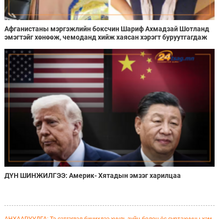
Афганистаны мэргэжлийн боксчин Шариф Ахмадзай Шотланд
эмэгтэйг хөнөөж, чемоданд хийж хаясан хэрэгт буруутгагдаж
байна
ДҮН ШИНЖИЛГЭЭ: Америк- Хятадын эмзэг харилцаа