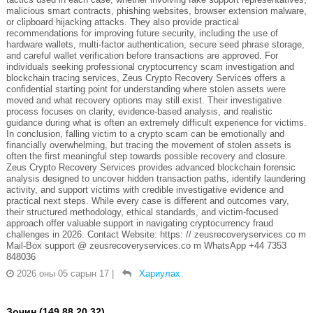
malicious smart contracts, phishing websites, browser extension malware,
or clipboard hijacking attacks. They also provide practical
recommendations for improving future security, including the use of
hardware wallets, multi-factor authentication, secure seed phrase storage,
and careful wallet verification before transactions are approved. For
individuals seeking professional cryptocurrency scam investigation and
blockchain tracing services, Zeus Crypto Recovery Services offers a
confidential starting point for understanding where stolen assets were
moved and what recovery options may still exist. Their investigative
process focuses on clarity, evidence-based analysis, and realistic
guidance during what is often an extremely difficult experience for victims.
In conclusion, falling victim to a crypto scam can be emotionally and
financially overwhelming, but tracing the movement of stolen assets is
often the first meaningful step towards possible recovery and closure.
Zeus Crypto Recovery Services provides advanced blockchain forensic
analysis designed to uncover hidden transaction paths, identify laundering
activity, and support victims with credible investigative evidence and
practical next steps. While every case is different and outcomes vary,
their structured methodology, ethical standards, and victim-focused
approach offer valuable support in navigating cryptocurrency fraud
challenges in 2026. Contact Website: https: // zeusrecoveryservices.co m
Mail-Box support @ zeusrecoveryservices.co m WhatsApp +44 7353
848036
2026 оны 05 сарын 17
|
Хариулах
Зочин (149.88.20.32)