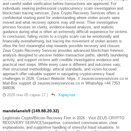
and careful wallet verification before transactions are approved. For
individuals seeking professional cryptocurrency scam investigation and
blockchain tracing services, Zeus Crypto Recovery Services offers a
confidential starting point for understanding where stolen assets were
moved and what recovery options may still exist. Their investigative
process focuses on clarity, evidence-based analysis, and realistic
guidance during what is often an extremely difficult experience for victims.
In conclusion, falling victim to a crypto scam can be emotionally and
financially overwhelming, but tracing the movement of stolen assets is
often the first meaningful step towards possible recovery and closure.
Zeus Crypto Recovery Services provides advanced blockchain forensic
analysis designed to uncover hidden transaction paths, identify laundering
activity, and support victims with credible investigative evidence and
practical next steps. While every case is different and outcomes vary,
their structured methodology, ethical standards, and victim-focused
approach offer valuable support in navigating cryptocurrency fraud
challenges in 2026. Contact Website: https: // zeusrecoveryservices.co m
Mail-Box support @ zeusrecoveryservices.co m WhatsApp +44 7353
848036
2026 оны 05 сарын 17
|
Хариулах
mandelanels9 (149.88.20.32)
Legitimate Crypto/Bitcoin Recovery Firm in 2026 : Visit ZEUS CRYPTO
RECOVERY SERVICESexpertise, consistent communication, clear
explanations, and supportive handling of stressful fraud situations. In