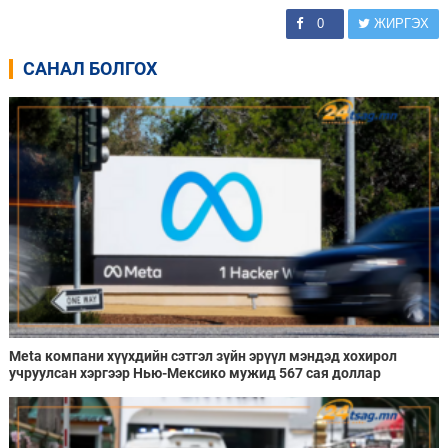
0
ЖИРГЭХ
САНАЛ БОЛГОХ
Meta компани хүүхдийн сэтгэл зүйн эрүүл мэндэд хохирол
учруулсан хэргээр Нью-Мексико мужид 567 сая доллар
төлөхөөр болжээ