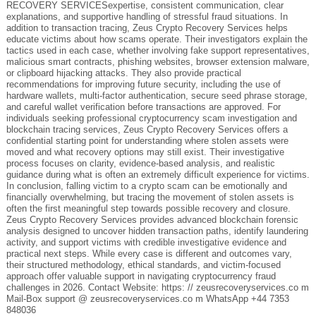
RECOVERY SERVICESexpertise, consistent communication, clear
explanations, and supportive handling of stressful fraud situations. In
addition to transaction tracing, Zeus Crypto Recovery Services helps
educate victims about how scams operate. Their investigators explain the
tactics used in each case, whether involving fake support representatives,
malicious smart contracts, phishing websites, browser extension malware,
or clipboard hijacking attacks. They also provide practical
recommendations for improving future security, including the use of
hardware wallets, multi-factor authentication, secure seed phrase storage,
and careful wallet verification before transactions are approved. For
individuals seeking professional cryptocurrency scam investigation and
blockchain tracing services, Zeus Crypto Recovery Services offers a
confidential starting point for understanding where stolen assets were
moved and what recovery options may still exist. Their investigative
process focuses on clarity, evidence-based analysis, and realistic
guidance during what is often an extremely difficult experience for victims.
In conclusion, falling victim to a crypto scam can be emotionally and
financially overwhelming, but tracing the movement of stolen assets is
often the first meaningful step towards possible recovery and closure.
Zeus Crypto Recovery Services provides advanced blockchain forensic
analysis designed to uncover hidden transaction paths, identify laundering
activity, and support victims with credible investigative evidence and
practical next steps. While every case is different and outcomes vary,
their structured methodology, ethical standards, and victim-focused
approach offer valuable support in navigating cryptocurrency fraud
challenges in 2026. Contact Website: https: // zeusrecoveryservices.co m
Mail-Box support @ zeusrecoveryservices.co m WhatsApp +44 7353
848036