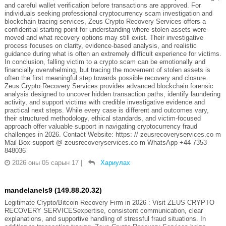
and careful wallet verification before transactions are approved. For
individuals seeking professional cryptocurrency scam investigation and
blockchain tracing services, Zeus Crypto Recovery Services offers a
confidential starting point for understanding where stolen assets were
moved and what recovery options may still exist. Their investigative
process focuses on clarity, evidence-based analysis, and realistic
guidance during what is often an extremely difficult experience for victims.
In conclusion, falling victim to a crypto scam can be emotionally and
financially overwhelming, but tracing the movement of stolen assets is
often the first meaningful step towards possible recovery and closure.
Zeus Crypto Recovery Services provides advanced blockchain forensic
analysis designed to uncover hidden transaction paths, identify laundering
activity, and support victims with credible investigative evidence and
practical next steps. While every case is different and outcomes vary,
their structured methodology, ethical standards, and victim-focused
approach offer valuable support in navigating cryptocurrency fraud
challenges in 2026. Contact Website: https: // zeusrecoveryservices.co m
Mail-Box support @ zeusrecoveryservices.co m WhatsApp +44 7353
848036
2026 оны 05 сарын 17
|
Хариулах
mandelanels9 (149.88.20.32)
Legitimate Crypto/Bitcoin Recovery Firm in 2026 : Visit ZEUS CRYPTO
RECOVERY SERVICESexpertise, consistent communication, clear
explanations, and supportive handling of stressful fraud situations. In