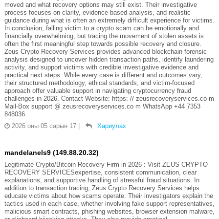
moved and what recovery options may still exist. Their investigative
process focuses on clarity, evidence-based analysis, and realistic
guidance during what is often an extremely difficult experience for victims.
In conclusion, falling victim to a crypto scam can be emotionally and
financially overwhelming, but tracing the movement of stolen assets is
often the first meaningful step towards possible recovery and closure.
Zeus Crypto Recovery Services provides advanced blockchain forensic
analysis designed to uncover hidden transaction paths, identify laundering
activity, and support victims with credible investigative evidence and
practical next steps. While every case is different and outcomes vary,
their structured methodology, ethical standards, and victim-focused
approach offer valuable support in navigating cryptocurrency fraud
challenges in 2026. Contact Website: https: // zeusrecoveryservices.co m
Mail-Box support @ zeusrecoveryservices.co m WhatsApp +44 7353
848036
2026 оны 05 сарын 17
|
Хариулах
mandelanels9 (149.88.20.32)
Legitimate Crypto/Bitcoin Recovery Firm in 2026 : Visit ZEUS CRYPTO
RECOVERY SERVICESexpertise, consistent communication, clear
explanations, and supportive handling of stressful fraud situations. In
addition to transaction tracing, Zeus Crypto Recovery Services helps
educate victims about how scams operate. Their investigators explain the
tactics used in each case, whether involving fake support representatives,
malicious smart contracts, phishing websites, browser extension malware,