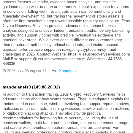
process focuses on clarity, evidence-based analysis, and realistic
guidance during what is often an extremely difficult experience for victims.
In conclusion, falling victim to a crypto scam can be emotionally and
financially overwhelming, but tracing the movement of stolen assets is
often the first meaningful step toward possible recovery and closure. Zeus
Crypto Recovery Services provides advanced blockchain forensic
analysis designed to uncover hidden transaction paths, identify laundering
activity, and support victims with credible investigative evidence and
practical next steps. While every case is different and outcomes vary,
their structured methodology, ethical standards, and victim-focused
approach offer valuable support in navigating cryptocurrency fraud
challenges in 2026. Contact Website: https: // zeusrecoveryservices.co m
Mail-Box support @ zeusrecoveryservices.co m WhatsApp +44 7353
848036
2026 оны 05 сарын 17
|
Хариулах
mandelanels9 (149.88.20.32)
In addition to transaction tracing, Zeus Crypto Recovery Services helps
educate victims about how scams operate. Their investigators explain the
tactics used in each case, whether involving fake support representatives,
malicious smart contracts, phishing websites, browser extension malware,
or clipboard hijacking attacks. They also provide practical
recommendations for improving future security, including the use of
hardware wallets, multi-factor authentication, secure seed phrase storage,
and careful wallet verification before transactions are approved. For
individuals seeking professional cryptocurrency scam investigation and