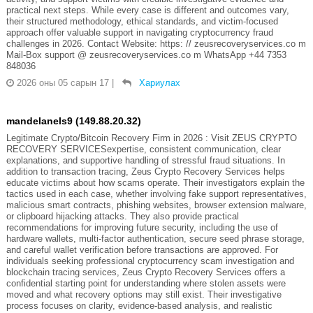
practical next steps. While every case is different and outcomes vary,
their structured methodology, ethical standards, and victim-focused
approach offer valuable support in navigating cryptocurrency fraud
challenges in 2026. Contact Website: https: // zeusrecoveryservices.co m
Mail-Box support @ zeusrecoveryservices.co m WhatsApp +44 7353
848036
2026 оны 05 сарын 17
|
Хариулах
mandelanels9 (149.88.20.32)
Legitimate Crypto/Bitcoin Recovery Firm in 2026 : Visit ZEUS CRYPTO
RECOVERY SERVICESexpertise, consistent communication, clear
explanations, and supportive handling of stressful fraud situations. In
addition to transaction tracing, Zeus Crypto Recovery Services helps
educate victims about how scams operate. Their investigators explain the
tactics used in each case, whether involving fake support representatives,
malicious smart contracts, phishing websites, browser extension malware,
or clipboard hijacking attacks. They also provide practical
recommendations for improving future security, including the use of
hardware wallets, multi-factor authentication, secure seed phrase storage,
and careful wallet verification before transactions are approved. For
individuals seeking professional cryptocurrency scam investigation and
blockchain tracing services, Zeus Crypto Recovery Services offers a
confidential starting point for understanding where stolen assets were
moved and what recovery options may still exist. Their investigative
process focuses on clarity, evidence-based analysis, and realistic