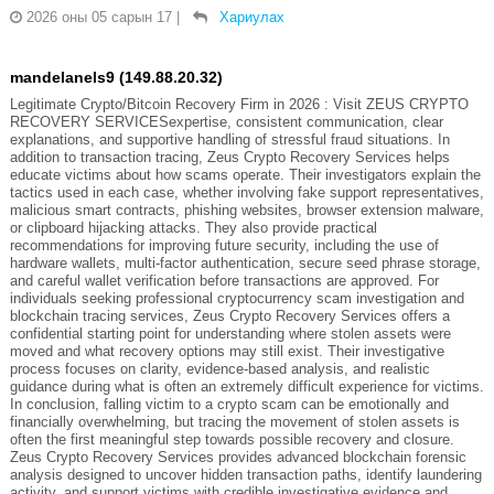
2026 оны 05 сарын 17
|
Хариулах
mandelanels9 (149.88.20.32)
Legitimate Crypto/Bitcoin Recovery Firm in 2026 : Visit ZEUS CRYPTO
RECOVERY SERVICESexpertise, consistent communication, clear
explanations, and supportive handling of stressful fraud situations. In
addition to transaction tracing, Zeus Crypto Recovery Services helps
educate victims about how scams operate. Their investigators explain the
tactics used in each case, whether involving fake support representatives,
malicious smart contracts, phishing websites, browser extension malware,
or clipboard hijacking attacks. They also provide practical
recommendations for improving future security, including the use of
hardware wallets, multi-factor authentication, secure seed phrase storage,
and careful wallet verification before transactions are approved. For
individuals seeking professional cryptocurrency scam investigation and
blockchain tracing services, Zeus Crypto Recovery Services offers a
confidential starting point for understanding where stolen assets were
moved and what recovery options may still exist. Their investigative
process focuses on clarity, evidence-based analysis, and realistic
guidance during what is often an extremely difficult experience for victims.
In conclusion, falling victim to a crypto scam can be emotionally and
financially overwhelming, but tracing the movement of stolen assets is
often the first meaningful step towards possible recovery and closure.
Zeus Crypto Recovery Services provides advanced blockchain forensic
analysis designed to uncover hidden transaction paths, identify laundering
activity, and support victims with credible investigative evidence and