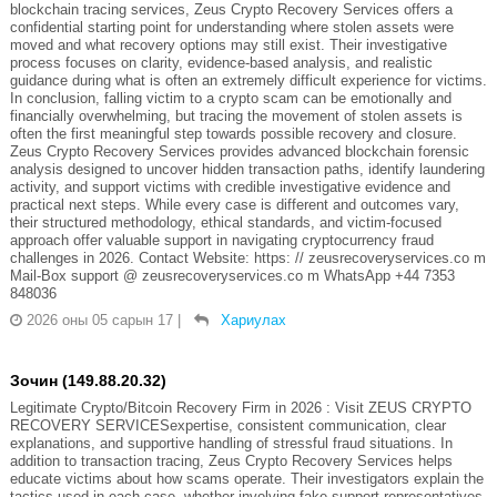
blockchain tracing services, Zeus Crypto Recovery Services offers a
confidential starting point for understanding where stolen assets were
moved and what recovery options may still exist. Their investigative
process focuses on clarity, evidence-based analysis, and realistic
guidance during what is often an extremely difficult experience for victims.
In conclusion, falling victim to a crypto scam can be emotionally and
financially overwhelming, but tracing the movement of stolen assets is
often the first meaningful step towards possible recovery and closure.
Zeus Crypto Recovery Services provides advanced blockchain forensic
analysis designed to uncover hidden transaction paths, identify laundering
activity, and support victims with credible investigative evidence and
practical next steps. While every case is different and outcomes vary,
their structured methodology, ethical standards, and victim-focused
approach offer valuable support in navigating cryptocurrency fraud
challenges in 2026. Contact Website: https: // zeusrecoveryservices.co m
Mail-Box support @ zeusrecoveryservices.co m WhatsApp +44 7353
848036
2026 оны 05 сарын 17
|
Хариулах
Зочин (149.88.20.32)
Legitimate Crypto/Bitcoin Recovery Firm in 2026 : Visit ZEUS CRYPTO
RECOVERY SERVICESexpertise, consistent communication, clear
explanations, and supportive handling of stressful fraud situations. In
addition to transaction tracing, Zeus Crypto Recovery Services helps
educate victims about how scams operate. Their investigators explain the
tactics used in each case, whether involving fake support representatives,