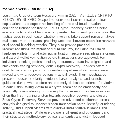
mandelanels9 (149.88.20.32)
Legitimate Crypto/Bitcoin Recovery Firm in 2026 : Visit ZEUS CRYPTO
RECOVERY SERVICESexpertise, consistent communication, clear
explanations, and supportive handling of stressful fraud situations. In
addition to transaction tracing, Zeus Crypto Recovery Services helps
educate victims about how scams operate. Their investigators explain the
tactics used in each case, whether involving fake support representatives,
malicious smart contracts, phishing websites, browser extension malware,
or clipboard hijacking attacks. They also provide practical
recommendations for improving future security, including the use of
hardware wallets, multi-factor authentication, secure seed phrase storage,
and careful wallet verification before transactions are approved. For
individuals seeking professional cryptocurrency scam investigation and
blockchain tracing services, Zeus Crypto Recovery Services offers a
confidential starting point for understanding where stolen assets were
moved and what recovery options may still exist. Their investigative
process focuses on clarity, evidence-based analysis, and realistic
guidance during what is often an extremely difficult experience for victims.
In conclusion, falling victim to a crypto scam can be emotionally and
financially overwhelming, but tracing the movement of stolen assets is
often the first meaningful step towards possible recovery and closure.
Zeus Crypto Recovery Services provides advanced blockchain forensic
analysis designed to uncover hidden transaction paths, identify laundering
activity, and support victims with credible investigative evidence and
practical next steps. While every case is different and outcomes vary,
their structured methodology, ethical standards, and victim-focused