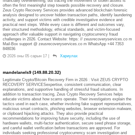
financially overwhelming, but tracing the movement of stolen assets is
often the first meaningful step towards possible recovery and closure.
Zeus Crypto Recovery Services provides advanced blockchain forensic
analysis designed to uncover hidden transaction paths, identify laundering
activity, and support victims with credible investigative evidence and
practical next steps. While every case is different and outcomes vary,
their structured methodology, ethical standards, and victim-focused
approach offer valuable support in navigating cryptocurrency fraud
challenges in 2026. Contact Website: https: // zeusrecoveryservices.co m
Mail-Box support @ zeusrecoveryservices.co m WhatsApp +44 7353
848036
2026 оны 05 сарын 17
|
Хариулах
mandelanels9 (149.88.20.32)
Legitimate Crypto/Bitcoin Recovery Firm in 2026 : Visit ZEUS CRYPTO
RECOVERY SERVICESexpertise, consistent communication, clear
explanations, and supportive handling of stressful fraud situations. In
addition to transaction tracing, Zeus Crypto Recovery Services helps
educate victims about how scams operate. Their investigators explain the
tactics used in each case, whether involving fake support representatives,
malicious smart contracts, phishing websites, browser extension malware,
or clipboard hijacking attacks. They also provide practical
recommendations for improving future security, including the use of
hardware wallets, multi-factor authentication, secure seed phrase storage,
and careful wallet verification before transactions are approved. For
individuals seeking professional cryptocurrency scam investigation and