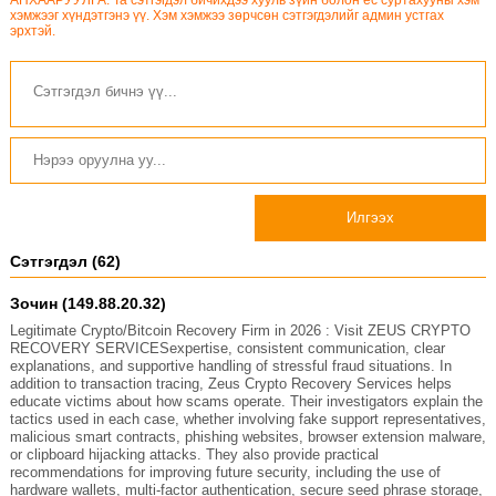
АНХААРУУЛГА: Та сэтгэгдэл бичихдээ хууль зүйн болон ёс суртахууны хэм
хэмжээг хүндэтгэнэ үү. Хэм хэмжээ зөрчсөн сэтгэгдэлийг админ устгах
эрхтэй.
Илгээх
Сэтгэгдэл (62)
Зочин (149.88.20.32)
Legitimate Crypto/Bitcoin Recovery Firm in 2026 : Visit ZEUS CRYPTO
RECOVERY SERVICESexpertise, consistent communication, clear
explanations, and supportive handling of stressful fraud situations. In
addition to transaction tracing, Zeus Crypto Recovery Services helps
educate victims about how scams operate. Their investigators explain the
tactics used in each case, whether involving fake support representatives,
malicious smart contracts, phishing websites, browser extension malware,
or clipboard hijacking attacks. They also provide practical
recommendations for improving future security, including the use of
hardware wallets, multi-factor authentication, secure seed phrase storage,