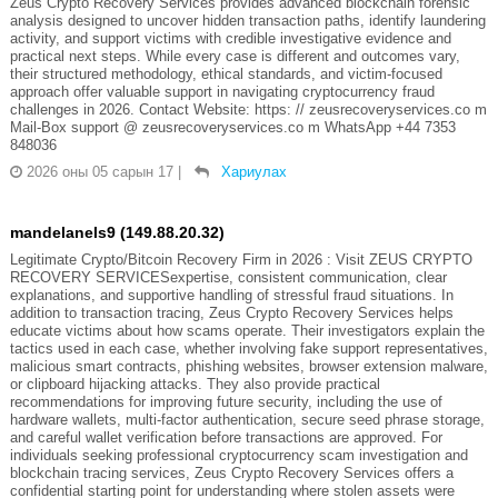
Zeus Crypto Recovery Services provides advanced blockchain forensic
analysis designed to uncover hidden transaction paths, identify laundering
activity, and support victims with credible investigative evidence and
practical next steps. While every case is different and outcomes vary,
their structured methodology, ethical standards, and victim-focused
approach offer valuable support in navigating cryptocurrency fraud
challenges in 2026. Contact Website: https: // zeusrecoveryservices.co m
Mail-Box support @ zeusrecoveryservices.co m WhatsApp +44 7353
848036
2026 оны 05 сарын 17
|
Хариулах
mandelanels9 (149.88.20.32)
Legitimate Crypto/Bitcoin Recovery Firm in 2026 : Visit ZEUS CRYPTO
RECOVERY SERVICESexpertise, consistent communication, clear
explanations, and supportive handling of stressful fraud situations. In
addition to transaction tracing, Zeus Crypto Recovery Services helps
educate victims about how scams operate. Their investigators explain the
tactics used in each case, whether involving fake support representatives,
malicious smart contracts, phishing websites, browser extension malware,
or clipboard hijacking attacks. They also provide practical
recommendations for improving future security, including the use of
hardware wallets, multi-factor authentication, secure seed phrase storage,
and careful wallet verification before transactions are approved. For
individuals seeking professional cryptocurrency scam investigation and
blockchain tracing services, Zeus Crypto Recovery Services offers a
confidential starting point for understanding where stolen assets were