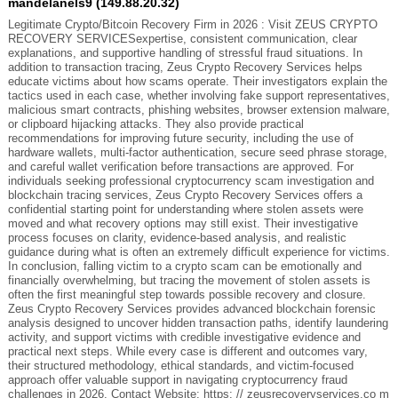
mandelanels9 (149.88.20.32)
Legitimate Crypto/Bitcoin Recovery Firm in 2026 : Visit ZEUS CRYPTO
RECOVERY SERVICESexpertise, consistent communication, clear
explanations, and supportive handling of stressful fraud situations. In
addition to transaction tracing, Zeus Crypto Recovery Services helps
educate victims about how scams operate. Their investigators explain the
tactics used in each case, whether involving fake support representatives,
malicious smart contracts, phishing websites, browser extension malware,
or clipboard hijacking attacks. They also provide practical
recommendations for improving future security, including the use of
hardware wallets, multi-factor authentication, secure seed phrase storage,
and careful wallet verification before transactions are approved. For
individuals seeking professional cryptocurrency scam investigation and
blockchain tracing services, Zeus Crypto Recovery Services offers a
confidential starting point for understanding where stolen assets were
moved and what recovery options may still exist. Their investigative
process focuses on clarity, evidence-based analysis, and realistic
guidance during what is often an extremely difficult experience for victims.
In conclusion, falling victim to a crypto scam can be emotionally and
financially overwhelming, but tracing the movement of stolen assets is
often the first meaningful step towards possible recovery and closure.
Zeus Crypto Recovery Services provides advanced blockchain forensic
analysis designed to uncover hidden transaction paths, identify laundering
activity, and support victims with credible investigative evidence and
practical next steps. While every case is different and outcomes vary,
their structured methodology, ethical standards, and victim-focused
approach offer valuable support in navigating cryptocurrency fraud
challenges in 2026. Contact Website: https: // zeusrecoveryservices.co m