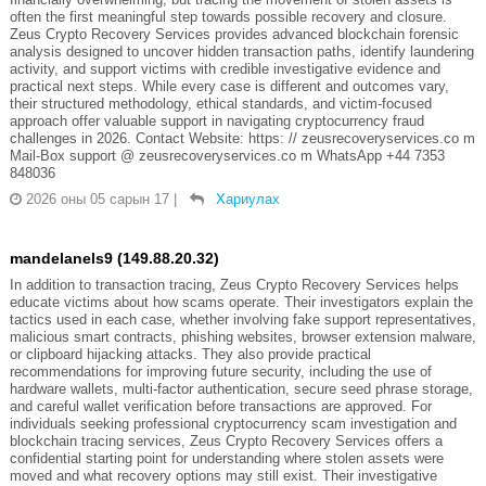
often the first meaningful step towards possible recovery and closure.
Zeus Crypto Recovery Services provides advanced blockchain forensic
analysis designed to uncover hidden transaction paths, identify laundering
activity, and support victims with credible investigative evidence and
practical next steps. While every case is different and outcomes vary,
their structured methodology, ethical standards, and victim-focused
approach offer valuable support in navigating cryptocurrency fraud
challenges in 2026. Contact Website: https: // zeusrecoveryservices.co m
Mail-Box support @ zeusrecoveryservices.co m WhatsApp +44 7353
848036
2026 оны 05 сарын 17
|
Хариулах
mandelanels9 (149.88.20.32)
In addition to transaction tracing, Zeus Crypto Recovery Services helps
educate victims about how scams operate. Their investigators explain the
tactics used in each case, whether involving fake support representatives,
malicious smart contracts, phishing websites, browser extension malware,
or clipboard hijacking attacks. They also provide practical
recommendations for improving future security, including the use of
hardware wallets, multi-factor authentication, secure seed phrase storage,
and careful wallet verification before transactions are approved. For
individuals seeking professional cryptocurrency scam investigation and
blockchain tracing services, Zeus Crypto Recovery Services offers a
confidential starting point for understanding where stolen assets were
moved and what recovery options may still exist. Their investigative