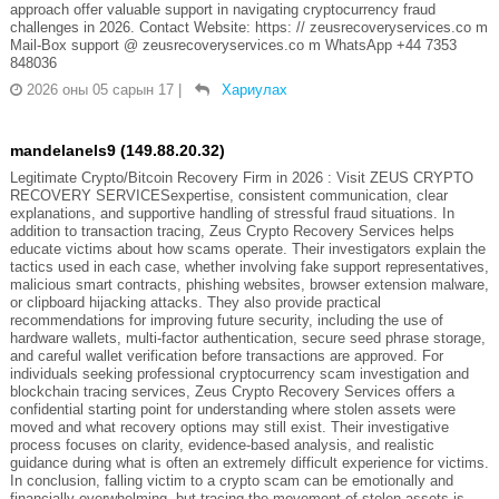
approach offer valuable support in navigating cryptocurrency fraud
challenges in 2026. Contact Website: https: // zeusrecoveryservices.co m
Mail-Box support @ zeusrecoveryservices.co m WhatsApp +44 7353
848036
2026 оны 05 сарын 17
|
Хариулах
mandelanels9 (149.88.20.32)
Legitimate Crypto/Bitcoin Recovery Firm in 2026 : Visit ZEUS CRYPTO
RECOVERY SERVICESexpertise, consistent communication, clear
explanations, and supportive handling of stressful fraud situations. In
addition to transaction tracing, Zeus Crypto Recovery Services helps
educate victims about how scams operate. Their investigators explain the
tactics used in each case, whether involving fake support representatives,
malicious smart contracts, phishing websites, browser extension malware,
or clipboard hijacking attacks. They also provide practical
recommendations for improving future security, including the use of
hardware wallets, multi-factor authentication, secure seed phrase storage,
and careful wallet verification before transactions are approved. For
individuals seeking professional cryptocurrency scam investigation and
blockchain tracing services, Zeus Crypto Recovery Services offers a
confidential starting point for understanding where stolen assets were
moved and what recovery options may still exist. Their investigative
process focuses on clarity, evidence-based analysis, and realistic
guidance during what is often an extremely difficult experience for victims.
In conclusion, falling victim to a crypto scam can be emotionally and
financially overwhelming, but tracing the movement of stolen assets is