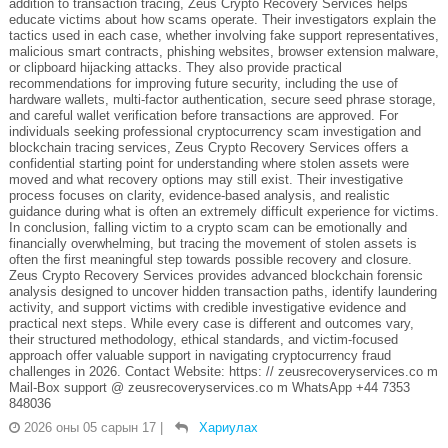
addition to transaction tracing, Zeus Crypto Recovery Services helps
educate victims about how scams operate. Their investigators explain the
tactics used in each case, whether involving fake support representatives,
malicious smart contracts, phishing websites, browser extension malware,
or clipboard hijacking attacks. They also provide practical
recommendations for improving future security, including the use of
hardware wallets, multi-factor authentication, secure seed phrase storage,
and careful wallet verification before transactions are approved. For
individuals seeking professional cryptocurrency scam investigation and
blockchain tracing services, Zeus Crypto Recovery Services offers a
confidential starting point for understanding where stolen assets were
moved and what recovery options may still exist. Their investigative
process focuses on clarity, evidence-based analysis, and realistic
guidance during what is often an extremely difficult experience for victims.
In conclusion, falling victim to a crypto scam can be emotionally and
financially overwhelming, but tracing the movement of stolen assets is
often the first meaningful step towards possible recovery and closure.
Zeus Crypto Recovery Services provides advanced blockchain forensic
analysis designed to uncover hidden transaction paths, identify laundering
activity, and support victims with credible investigative evidence and
practical next steps. While every case is different and outcomes vary,
their structured methodology, ethical standards, and victim-focused
approach offer valuable support in navigating cryptocurrency fraud
challenges in 2026. Contact Website: https: // zeusrecoveryservices.co m
Mail-Box support @ zeusrecoveryservices.co m WhatsApp +44 7353
848036
2026 оны 05 сарын 17
|
Хариулах