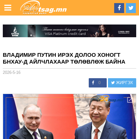
ВЛАДИМИР ПУТИН ИРЭХ ДОЛОО ХОНОГТ
БНХАУ-Д АЙЛЧЛАХААР ТӨЛӨВЛӨЖ БАЙНА
2026-5-16
0
ЖИРГЭХ