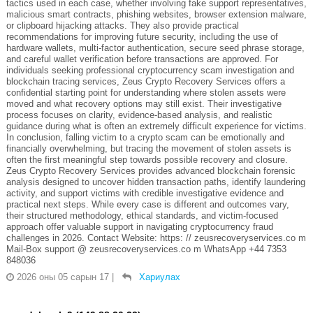
tactics used in each case, whether involving fake support representatives,
malicious smart contracts, phishing websites, browser extension malware,
or clipboard hijacking attacks. They also provide practical
recommendations for improving future security, including the use of
hardware wallets, multi-factor authentication, secure seed phrase storage,
and careful wallet verification before transactions are approved. For
individuals seeking professional cryptocurrency scam investigation and
blockchain tracing services, Zeus Crypto Recovery Services offers a
confidential starting point for understanding where stolen assets were
moved and what recovery options may still exist. Their investigative
process focuses on clarity, evidence-based analysis, and realistic
guidance during what is often an extremely difficult experience for victims.
In conclusion, falling victim to a crypto scam can be emotionally and
financially overwhelming, but tracing the movement of stolen assets is
often the first meaningful step towards possible recovery and closure.
Zeus Crypto Recovery Services provides advanced blockchain forensic
analysis designed to uncover hidden transaction paths, identify laundering
activity, and support victims with credible investigative evidence and
practical next steps. While every case is different and outcomes vary,
their structured methodology, ethical standards, and victim-focused
approach offer valuable support in navigating cryptocurrency fraud
challenges in 2026. Contact Website: https: // zeusrecoveryservices.co m
Mail-Box support @ zeusrecoveryservices.co m WhatsApp +44 7353
848036
2026 оны 05 сарын 17
|
Хариулах