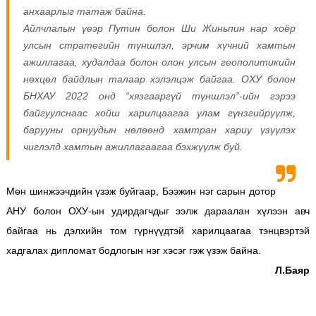
анхаарлыг татаж байна.
Айлчлалын үеэр Путин болон Ши Жиньпин нар хоёр
улсын стратегийн түншлэл, эрчим хүчний хамтын
ажиллагаа, худалдаа болон олон улсын геополитикийн
нөхцөл байдлын талаар хэлэлцэж байгаа. ОХУ болон
БНХАУ 2022 онд “хязгааргүй түншлэл”-ийн гэрээ
байгуулснаас хойш харилцаагаа улам гүнзгийрүүлж,
барууны орнуудын нөлөөнд хамтран хариу үзүүлэх
чиглэлд хамтын ажиллагаагаа бэхжүүлж буй.
Мөн шинжээчдийн үзэж буйгаар, Бээжин нэг сарын дотор
АНУ болон ОХУ-ын удирдагчдыг ээлж дараалан хүлээн авч
байгаа нь дэлхийн том гүрнүүдтэй харилцаагаа тэнцвэртэй
хадгалах дипломат бодлогын нэг хэсэг гэж үзэж байна.
Л.Баяр