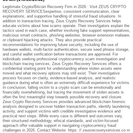
Legitimate Crypto/Bitcoin Recovery Firm in 2026 : Visit ZEUS CRYPTO
RECOVERY SERVICESexpertise, consistent communication, clear
explanations, and supportive handling of stressful fraud situations. In
addition to transaction tracing, Zeus Crypto Recovery Services helps
educate victims about how scams operate. Their investigators explain the
tactics used in each case, whether involving fake support representatives,
malicious smart contracts, phishing websites, browser extension malware,
or clipboard hijacking attacks. They also provide practical
recommendations for improving future security, including the use of
hardware wallets, multi-factor authentication, secure seed phrase storage,
and careful wallet verification before transactions are approved. For
individuals seeking professional cryptocurrency scam investigation and
blockchain tracing services, Zeus Crypto Recovery Services offers a
confidential starting point for understanding where stolen assets were
moved and what recovery options may still exist. Their investigative
process focuses on clarity, evidence-based analysis, and realistic
guidance during what is often an extremely difficult experience for victims.
In conclusion, falling victim to a crypto scam can be emotionally and
financially overwhelming, but tracing the movement of stolen assets is
often the first meaningful step towards possible recovery and closure.
Zeus Crypto Recovery Services provides advanced blockchain forensic
analysis designed to uncover hidden transaction paths, identify laundering
activity, and support victims with credible investigative evidence and
practical next steps. While every case is different and outcomes vary,
their structured methodology, ethical standards, and victim-focused
approach offer valuable support in navigating cryptocurrency fraud
challenges in 2026. Contact Website: https: // zeusrecoveryservices.co m