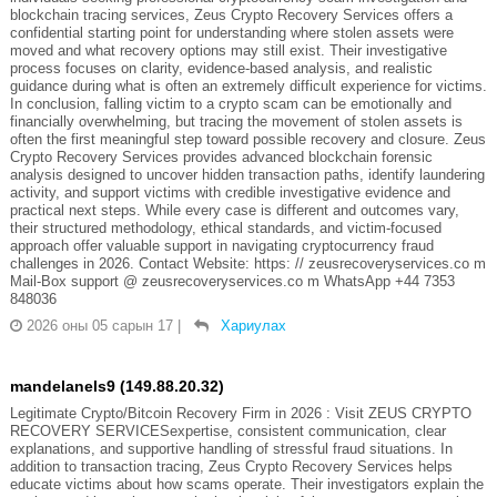
blockchain tracing services, Zeus Crypto Recovery Services offers a
confidential starting point for understanding where stolen assets were
moved and what recovery options may still exist. Their investigative
process focuses on clarity, evidence-based analysis, and realistic
guidance during what is often an extremely difficult experience for victims.
In conclusion, falling victim to a crypto scam can be emotionally and
financially overwhelming, but tracing the movement of stolen assets is
often the first meaningful step toward possible recovery and closure. Zeus
Crypto Recovery Services provides advanced blockchain forensic
analysis designed to uncover hidden transaction paths, identify laundering
activity, and support victims with credible investigative evidence and
practical next steps. While every case is different and outcomes vary,
their structured methodology, ethical standards, and victim-focused
approach offer valuable support in navigating cryptocurrency fraud
challenges in 2026. Contact Website: https: // zeusrecoveryservices.co m
Mail-Box support @ zeusrecoveryservices.co m WhatsApp +44 7353
848036
2026 оны 05 сарын 17
|
Хариулах
mandelanels9 (149.88.20.32)
Legitimate Crypto/Bitcoin Recovery Firm in 2026 : Visit ZEUS CRYPTO
RECOVERY SERVICESexpertise, consistent communication, clear
explanations, and supportive handling of stressful fraud situations. In
addition to transaction tracing, Zeus Crypto Recovery Services helps
educate victims about how scams operate. Their investigators explain the