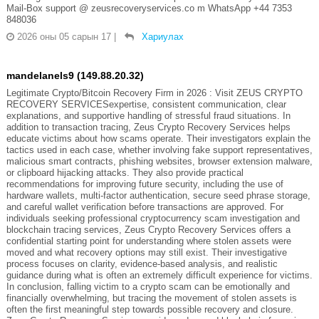
Mail-Box support @ zeusrecoveryservices.co m WhatsApp +44 7353
848036
2026 оны 05 сарын 17
|
Хариулах
mandelanels9 (149.88.20.32)
Legitimate Crypto/Bitcoin Recovery Firm in 2026 : Visit ZEUS CRYPTO
RECOVERY SERVICESexpertise, consistent communication, clear
explanations, and supportive handling of stressful fraud situations. In
addition to transaction tracing, Zeus Crypto Recovery Services helps
educate victims about how scams operate. Their investigators explain the
tactics used in each case, whether involving fake support representatives,
malicious smart contracts, phishing websites, browser extension malware,
or clipboard hijacking attacks. They also provide practical
recommendations for improving future security, including the use of
hardware wallets, multi-factor authentication, secure seed phrase storage,
and careful wallet verification before transactions are approved. For
individuals seeking professional cryptocurrency scam investigation and
blockchain tracing services, Zeus Crypto Recovery Services offers a
confidential starting point for understanding where stolen assets were
moved and what recovery options may still exist. Their investigative
process focuses on clarity, evidence-based analysis, and realistic
guidance during what is often an extremely difficult experience for victims.
In conclusion, falling victim to a crypto scam can be emotionally and
financially overwhelming, but tracing the movement of stolen assets is
often the first meaningful step towards possible recovery and closure.