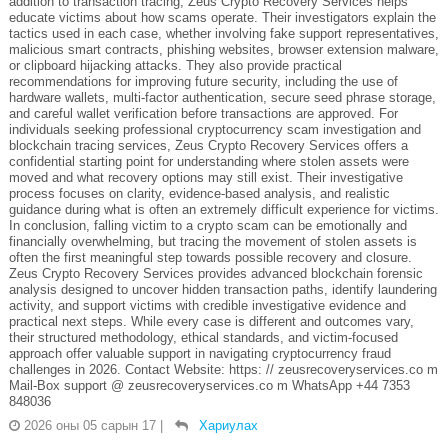
addition to transaction tracing, Zeus Crypto Recovery Services helps
educate victims about how scams operate. Their investigators explain the
tactics used in each case, whether involving fake support representatives,
malicious smart contracts, phishing websites, browser extension malware,
or clipboard hijacking attacks. They also provide practical
recommendations for improving future security, including the use of
hardware wallets, multi-factor authentication, secure seed phrase storage,
and careful wallet verification before transactions are approved. For
individuals seeking professional cryptocurrency scam investigation and
blockchain tracing services, Zeus Crypto Recovery Services offers a
confidential starting point for understanding where stolen assets were
moved and what recovery options may still exist. Their investigative
process focuses on clarity, evidence-based analysis, and realistic
guidance during what is often an extremely difficult experience for victims.
In conclusion, falling victim to a crypto scam can be emotionally and
financially overwhelming, but tracing the movement of stolen assets is
often the first meaningful step towards possible recovery and closure.
Zeus Crypto Recovery Services provides advanced blockchain forensic
analysis designed to uncover hidden transaction paths, identify laundering
activity, and support victims with credible investigative evidence and
practical next steps. While every case is different and outcomes vary,
their structured methodology, ethical standards, and victim-focused
approach offer valuable support in navigating cryptocurrency fraud
challenges in 2026. Contact Website: https: // zeusrecoveryservices.co m
Mail-Box support @ zeusrecoveryservices.co m WhatsApp +44 7353
848036
2026 оны 05 сарын 17
|
Хариулах