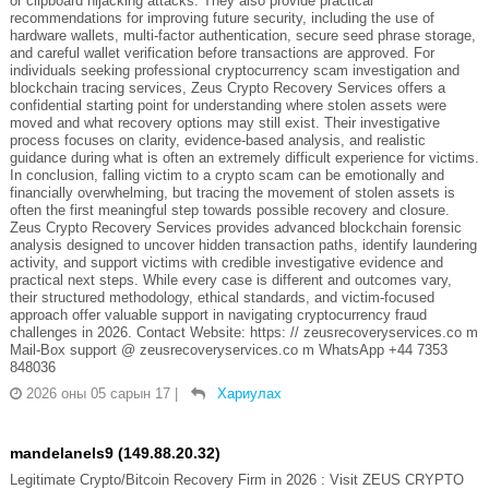
or clipboard hijacking attacks. They also provide practical
recommendations for improving future security, including the use of
hardware wallets, multi-factor authentication, secure seed phrase storage,
and careful wallet verification before transactions are approved. For
individuals seeking professional cryptocurrency scam investigation and
blockchain tracing services, Zeus Crypto Recovery Services offers a
confidential starting point for understanding where stolen assets were
moved and what recovery options may still exist. Their investigative
process focuses on clarity, evidence-based analysis, and realistic
guidance during what is often an extremely difficult experience for victims.
In conclusion, falling victim to a crypto scam can be emotionally and
financially overwhelming, but tracing the movement of stolen assets is
often the first meaningful step towards possible recovery and closure.
Zeus Crypto Recovery Services provides advanced blockchain forensic
analysis designed to uncover hidden transaction paths, identify laundering
activity, and support victims with credible investigative evidence and
practical next steps. While every case is different and outcomes vary,
their structured methodology, ethical standards, and victim-focused
approach offer valuable support in navigating cryptocurrency fraud
challenges in 2026. Contact Website: https: // zeusrecoveryservices.co m
Mail-Box support @ zeusrecoveryservices.co m WhatsApp +44 7353
848036
2026 оны 05 сарын 17
|
Хариулах
mandelanels9 (149.88.20.32)
Legitimate Crypto/Bitcoin Recovery Firm in 2026 : Visit ZEUS CRYPTO