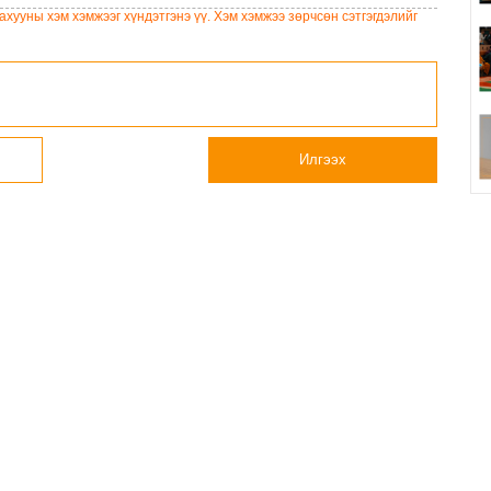
чемоданд хийж хаясан
хууны хэм хэмжээг хүндэтгэнэ үү. Хэм хэмжээ зөрчсөн сэтгэгдэлийг
хэрэгт буруутгагдаж байна
Илгээх