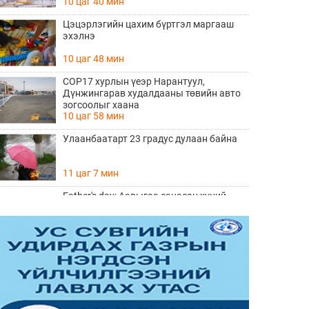
10 цаг 40 мин
Цэцэрлэгийн цахим бүртгэл маргааш
эхэлнэ
10 цаг 48 мин
COP17 хурлын үеэр Нарантуул,
Дүнжингарав худалдааны төвийн авто
зогсоолыг хаана
10 цаг 58 мин
Улаанбаатарт 23 градус дулаан байна
11 цаг 7 мин
Father's day: Аавыгаа санасан хүний
ЗААВАЛ унших 8 шүлэг
Өчигдөр 11 цаг 15 мин
Өнөөдөр тоглолтоо хийх гэж байгаа THE
HU хамтлагийн алдартай 10 дуу
Өчигдөр 10 цаг 20 мин