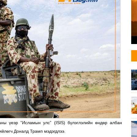
ны үеэр “Исламын улс” (ISIS) бүлэглэлийн өндөр албан
ийлөгч Доналд Трамп мэдэгдлээ.