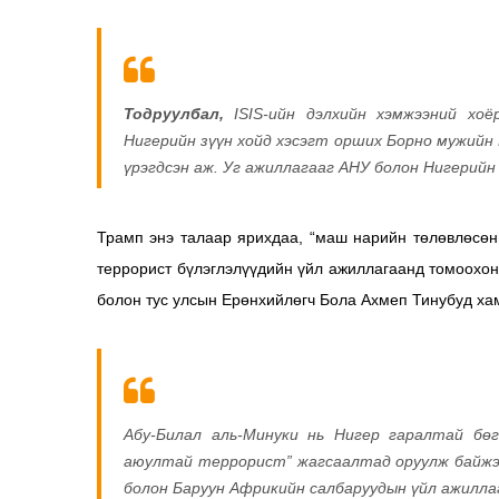
Тодруулбал,
ISIS-ийн дэлхийн хэмжээний хоё
Нигерийн зүүн хойд хэсэгт орших Борно мужийн
үрэгдсэн аж. Уг ажиллагааг АНУ болон Нигерийн
Трамп энэ талаар ярихдаа, “маш нарийн төлөвлөсөн
террорист бүлэглэлүүдийн үйл ажиллагаанд томоохон
болон тус улсын Ерөнхийлөгч Бола Ахмеп Тинубуд ха
Абу-Билал аль-Минуки нь Нигер гаралтай бө
аюултай террорист” жагсаалтад оруулж байжээ.
болон Баруун Африкийн салбаруудын үйл ажиллаг