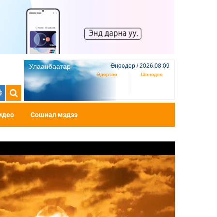
Улаанбаатар
Өнөөдөр / 2026.08.09
Өдөртөө
Шөнөдөө
идео
Сошиал мэдээ