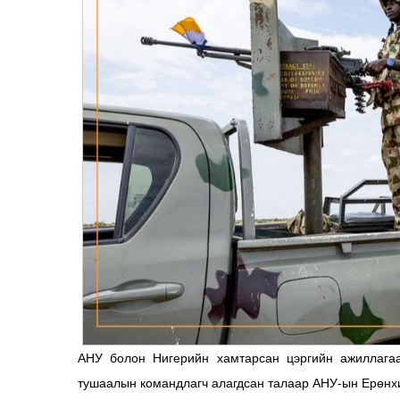
АНУ болон Нигерийн хамтарсан цэргийн ажиллагаа
тушаалын командлагч алагдсан талаар АНУ-ын Ерөнх