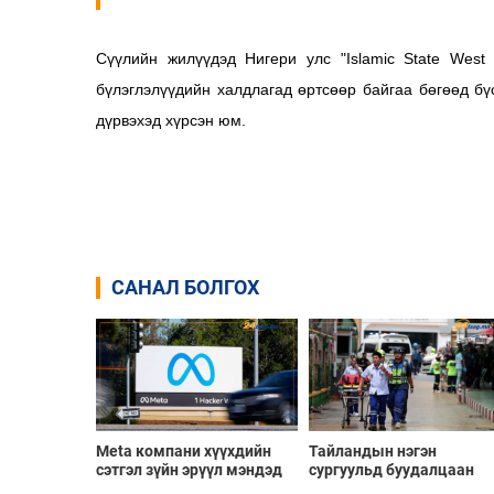
Сүүлийн жилүүдэд Нигери улс "Islamic State West A
бүлэглэлүүдийн халдлагад өртсөөр байгаа бөгөөд бү
дүрвэхэд хүрсэн юм.
САНАЛ БОЛГОХ
Meta компани хүүхдийн
Тайландын нэгэн
сэтгэл зүйн эрүүл мэндэд
сургуульд буудалцаан
хохирол учруулсан хэргээр
болсны улмаас багш