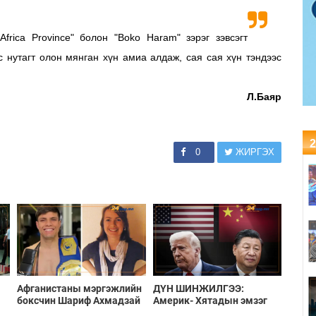
frica Province" болон "Boko Haram" зэрэг зэвсэгт
с нутагт олон мянган хүн амиа алдаж, сая сая хүн тэндээс
Л.Баяр
2
0
ЖИРГЭХ
Афганистаны мэргэжлийн
ДҮН ШИНЖИЛГЭЭ:
боксчин Шариф Ахмадзай
Америк- Хятадын эмзэг
Шотланд эмэгтэйг хөнөөж,
харилцаа