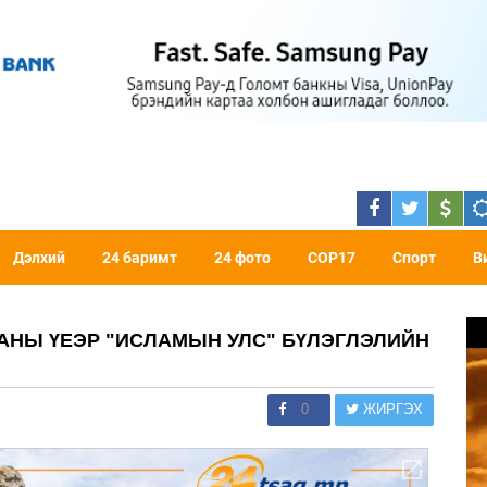
Дэлхий
24 баримт
24 фото
COP17
Спорт
В
АНЫ ҮЕЭР "ИСЛАМЫН УЛС" БҮЛЭГЛЭЛИЙН
0
ЖИРГЭХ