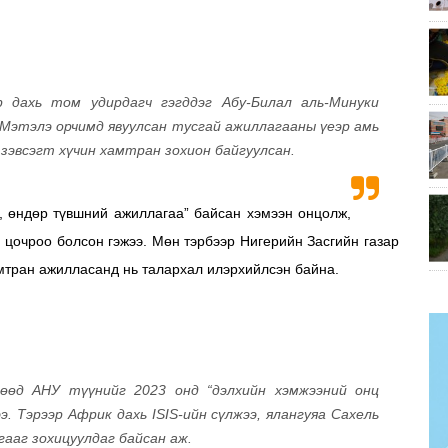
р дахь том удирдагч гэгддэг Абу-Билал аль-Минуки
 Мэтэлэ орчимд явуулсан тусгай ажиллагааны үеэр амь
 зэвсэгт хүчин хамтран зохион байгуулсан.
, өндөр түвшний ажиллагаа” байсан хэмээн онцолж,
 цочроо болсон гэжээ. Мөн тэрбээр Нигерийн Засгийн газар
мтран ажилласанд нь талархал илэрхийлсэн байна.
гөөд АНУ түүнийг 2023 онд “дэлхийн хэмжээний онц
 Тэрээр Африк дахь ISIS-ийн сүлжээ, ялангуяа Сахель
ааг зохицуулдаг байсан аж.