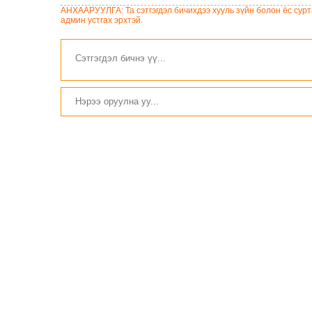
Нью-Мексико мужид 567
болон халдлага үйлдсэн
АНХААРУУЛГА: Та сэтгэгдэл бичихдээ хууль зүйн болон ёс сурта
сая доллар төлөхөөр
сурагч амиа алджээ
админ устгах эрхтэй.
болжээ