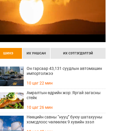
ШИНЭ
ИХ УНШСАН
ИХ СЭТГЭГДЭЛТЭЙ
Он гарсаар 43,131 суудлын автомашин
импортолжээ
10 цаг 22 мин
Амралтын өдрийн жор: Яргай загасны
стейк
10 цаг 26 мин
Нөөцийн савны “нууц” буюу шатахууны
хомсдлоос чөлөөлөх 9 хувийн зээл