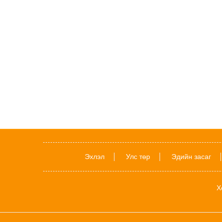
Эхлэл
Улс төр
Эдийн засаг
Х