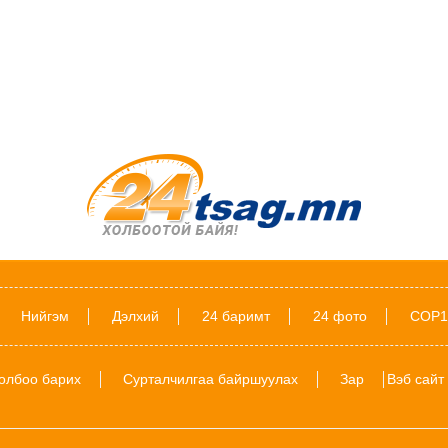
Нийгэм
Дэлхий
24 баримт
24 фото
COP1
олбоо барих
Сурталчилгаа байршуулах
Зар
Вэб сайт