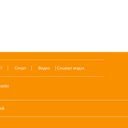
ДҮН ШИНЖИЛГЭЭ: Америк- Хятадын
эмзэг харилцаа
Уржигдар 11 цаг 15 мин
Даян аварга Б.Орхонбаярын тухай 24
баримт
Father's day: Аавыгаа санасан хүний
ЗААВАЛ унших 8 шүлэг
7
Спорт
Видео
Сошиал мэдээ
18-хан насандаа Аймгийн заан болсон
Ш.Батырбек хүүгийн тухай 15 баримт
хийх
Дэлхий даяар шатахууны хомсдол
нүүрлэсэн ч Орос, Куба, Хятад улсад
илүү хурцадмал байдал үүсээд байна
ой.
Наймдугаар сард ордуудын амьдрал
хэрхэн өрнөх вэ?