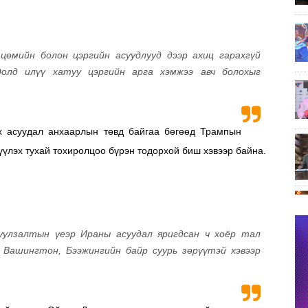
цөмийн болон цэргийн асуудлууд дээр ахиц гарахгүй
олд илүү хатуу цэргийн арга хэмжээ авч болохыг
х асуудал анхаарлын төвд байгаа бөгөөд Трампын
үлэх тухай тохиролцоо бүрэн тодорхой биш хэвээр байна.
уулзалтын үеэр Ираны асуудал яригдсан ч хоёр тал
 Вашингтон, Бээжингийн байр суурь зөрүүтэй хэвээр