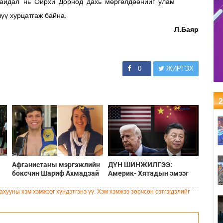
байдал нь Ойрхи Дорнод дахь мөргөлдөөнийг улам
үү хурцатгаж байна.
Л.Баяр
0
ЖИРГЭХ
2
Афганистаны мэргэжлийн
ДҮН ШИНЖИЛГЭЭ:
боксчин Шариф Ахмадзай
Америк- Хятадын эмзэг
Шотланд эмэгтэйг хөнөөж,
харилцаа
чемоданд хийж хаясан
хууны хэм хэмжээг хүндэтгэнэ үү. Хэм хэмжээ зөрчсөн сэтгэгдэлийг
хэрэгт буруутгагдаж байна