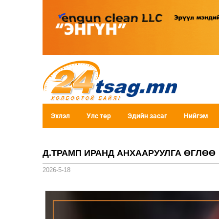
Эхлэл
Улс төр
Эдийн засаг
Нийгэм
Д.ТРАМП ИРАНД АНХААРУУЛГА ӨГЛӨӨ
2026-5-18