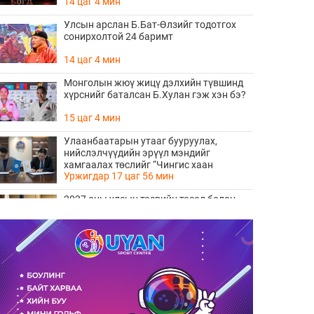
14 цаг 4 мин
Улсын арслан Б.Бат-Өлзийг тодотгох
сонирхолтой 24 баримт
14 цаг 4 мин
Монголын жюү жицү дэлхийн түвшинд
хүрснийг баталсан Б.Хулан гэж хэн бэ?
15 цаг 4 мин
Улаанбаатарын утааг бууруулах,
нийслэлчүүдийн эрүүл мэндийг
хамгаалах төслийг “Чингис хаан
Уржигдар 17 цаг 56 мин
баялгийн сан нэгдэл” ХХК-тай хамтран
хэрэгжүүлнэ
2027 оны улсын төсвийн төсөл болон
2026 оны төсвийн тодотголын төслийн
олон нийтийн хэлэлцүүлэг боллоо
Уржигдар 17 цаг 38 мин
Нийгмийн даатгалын сангийн хөрөнгө
7.6 тэрбум төгрөгөөр арвижлаа
Уржигдар 17 цаг 18 мин