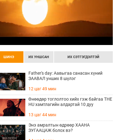
ШИНЭ
ИХ УНШСАН
ИХ СЭТГЭГДЭЛТЭЙ
Father's day: Аавыгаа санасан хүний
ЗААВАЛ унших 8 шүлэг
12 цаг 49 мин
Өнөөдөр тоглолтоо хийх гэж байгаа THE
HU хамтлагийн алдартай 10 дуу
13 цаг 44 мин
Энэ амралтын өдрөөр ХААНА
ЗУГААЦАЖ болох вэ?