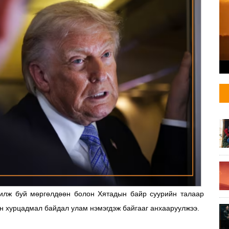
илж буй мөргөлдөөн болон Хятадын байр суурийн талаар
йн хурцадмал байдал улам нэмэгдэж байгааг анхааруулжээ.