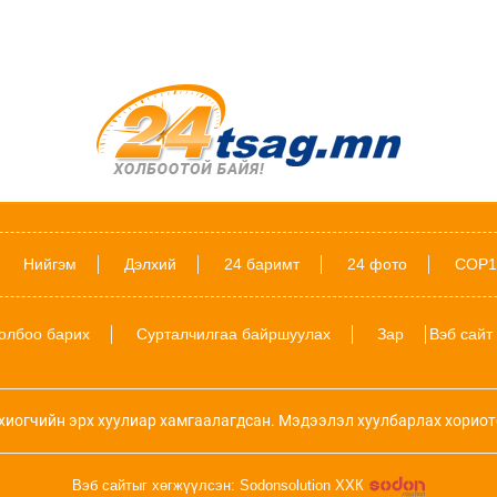
Нийгэм
Дэлхий
24 баримт
24 фото
COP1
олбоо барих
Сурталчилгаа байршуулах
Зар
Вэб сайт
хиогчийн эрх хуулиар хамгаалагдсан. Мэдээлэл хуулбарлах хориот
Вэб сайтыг хөгжүүлсэн: Sodonsolution ХХК