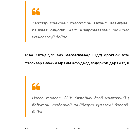
Тэрбээр Ирантай холбоотой зөрчил, ялангуяа 
байгааг онцолж, АНУ шаардлагатай тохиолд
үгүйсгээгүй байна.
Мөн Хятад улс энэ мөргөлдөөнд шууд оролцох эсэ
хэлснээр Бээжин Ираны асуудалд тодорхой дарамт үзү
Нөгөө талаас, АНУ–Хятадын дээд хэмжээний 
бодитой, тодорхой шийдвэрт хүрээгүй бөгөөд
байна.