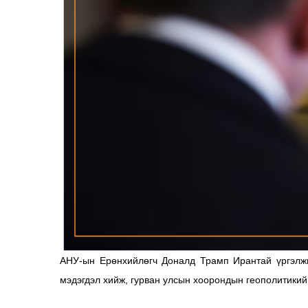
АНУ-ын Ерөнхийлөгч Доналд Трамп Ирантай үргэлж
мэдэгдэл хийж, гурван улсын хоорондын геополитики