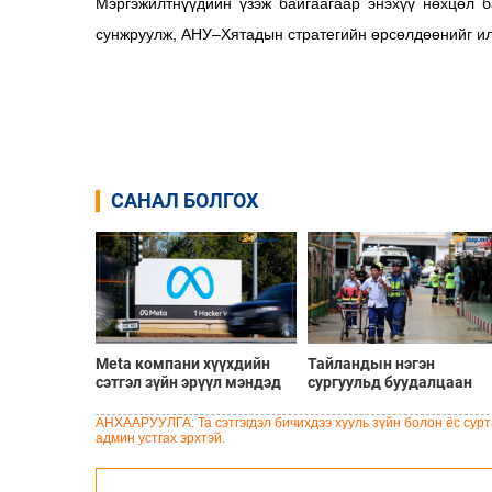
Мэргэжилтнүүдийн үзэж байгаагаар энэхүү нөхцөл 
сунжруулж, АНУ–Хятадын стратегийн өрсөлдөөнийг ил
САНАЛ БОЛГОХ
Meta компани хүүхдийн
Тайландын нэгэн
сэтгэл зүйн эрүүл мэндэд
сургуульд буудалцаан
хохирол учруулсан хэргээр
болсны улмаас багш
Нью-Мексико мужид 567
болон халдлага үйлдсэн
АНХААРУУЛГА: Та сэтгэгдэл бичихдээ хууль зүйн болон ёс сурта
сая доллар төлөхөөр
сурагч амиа алджээ
админ устгах эрхтэй.
болжээ