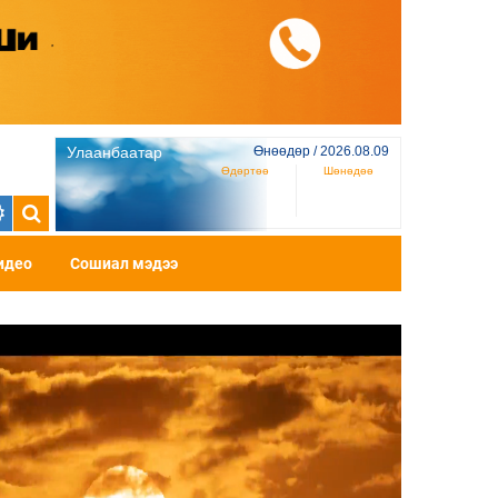
Улаанбаатар
Өнөөдөр / 2026.08.09
Өдөртөө
Шөнөдөө
идео
Сошиал мэдээ