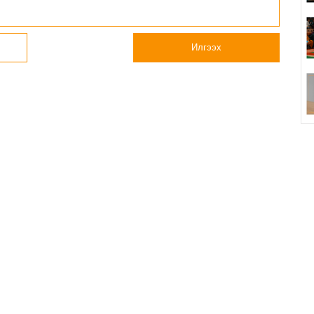
Илгээх