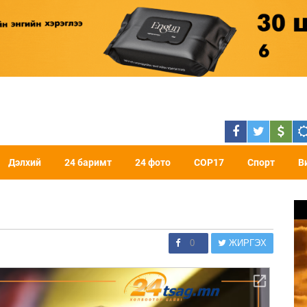
Дэлхий
24 баримт
24 фото
COP17
Спорт
В
0
ЖИРГЭХ