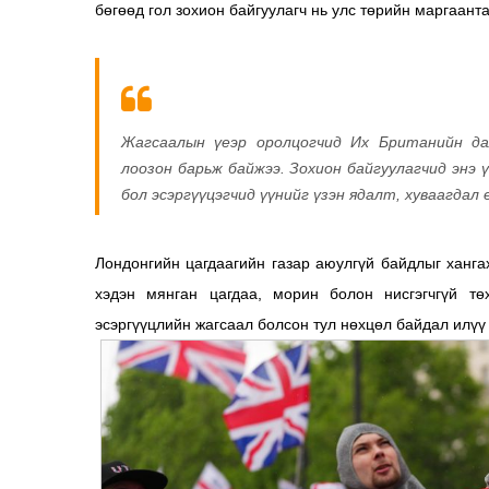
бөгөөд гол зохион байгуулагч нь улс төрийн маргаант
Жагсаалын үеэр оролцогчид Их Британийн дал
лоозон барьж байжээ. Зохион байгуулагчид энэ 
бол эсэргүүцэгчид үүнийг үзэн ядалт, хуваагдал
Лондонгийн цагдаагийн газар аюулгүй байдлыг ханга
хэдэн мянган цагдаа, морин болон нисгэгчгүй тө
эсэргүүцлийн жагсаал болсон тул нөхцөл байдал илүү 