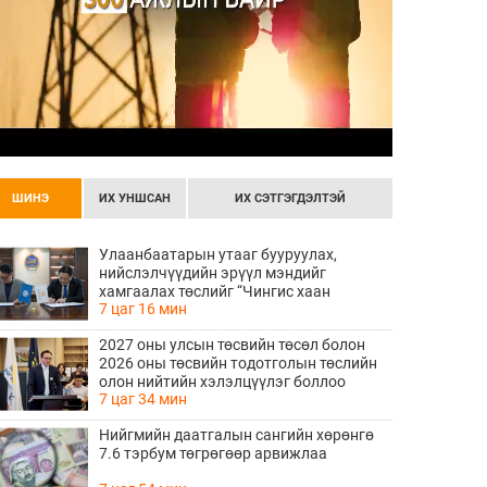
ШИНЭ
ИХ УНШСАН
ИХ СЭТГЭГДЭЛТЭЙ
Улаанбаатарын утааг бууруулах,
нийслэлчүүдийн эрүүл мэндийг
хамгаалах төслийг “Чингис хаан
7 цаг 16 мин
баялгийн сан нэгдэл” ХХК-тай хамтран
хэрэгжүүлнэ
2027 оны улсын төсвийн төсөл болон
2026 оны төсвийн тодотголын төслийн
олон нийтийн хэлэлцүүлэг боллоо
7 цаг 34 мин
Нийгмийн даатгалын сангийн хөрөнгө
7.6 тэрбум төгрөгөөр арвижлаа