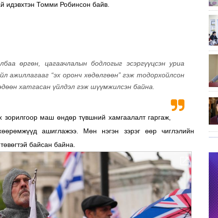
ай идэвхтэн Томми Робинсон байв.
баа өргөн, цагаачлалын бодлогыг эсэргүүцсэн уриа
үйл ажиллагааг “эх оронч хөдөлгөөн” гэж тодорхойлсон
 өдөөн хатгасан үйлдэл гэж шүүмжилсэн байна.
х зорилгоор маш өндөр түвшний хамгаалалт гаргаж,
хөөрөмжүүд ашиглажээ. Мөн нэгэн зэрэг өөр чиглэлийн
төвөгтэй байсан байна.