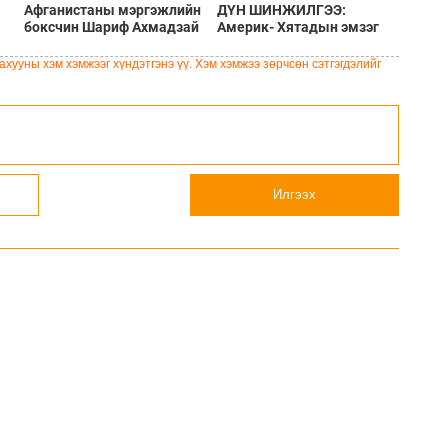
Афганистаны мэргэжлийн
ДҮН ШИНЖИЛГЭЭ:
боксчин Шариф Ахмадзай
Америк- Хятадын эмзэг
Шотланд эмэгтэйг хөнөөж,
харилцаа
чемоданд хийж хаясан
хууны хэм хэмжээг хүндэтгэнэ үү. Хэм хэмжээ зөрчсөн сэтгэгдэлийг
хэрэгт буруутгагдаж байна
Илгээх