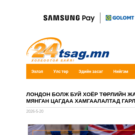
Эхлэл
Улс төр
Эдийн засаг
Нийгэм
ЛОНДОН БОЛЖ БУЙ ХОЁР ТӨРЛИЙН Ж
МЯНГАН ЦАГДАА ХАМГААЛАЛТАД ГАР
2026-5-20