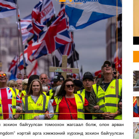
н зохион байгуулсан томоохон жагсаал болж, олон арван
Kingdom” нэртэй арга хэмжээний хүрээнд зохион байгуулсан