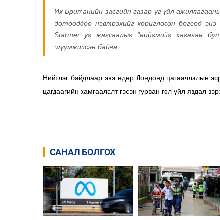
Их Британийн засгийн газар уг үйл ажиллагаан
дотооддоо нэвтрэхийг хориглосон бөгөөд энэ
Starmer уг жагсаалыг “нийгмийг хагалан бу
шүүмжилсэн байна.
Нийтлэг байдлаар энэ өдөр Лондонд
цагаачлалын эс
цагдаагийн хамгаалалт
гэсэн гурван гол үйл явдал зэ
САНАЛ БОЛГОХ