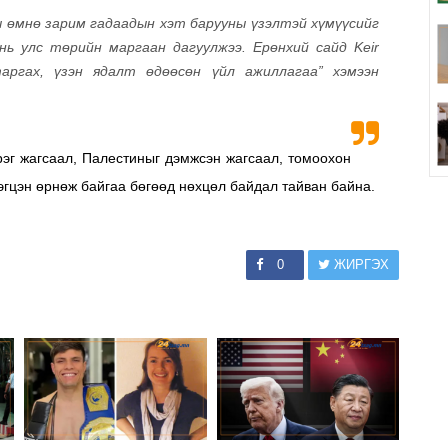
ы өмнө зарим гадаадын хэт барууны үзэлтэй хүмүүсийг
 нь улс төрийн маргаан дагуулжээ.
Ерөнхий сайд Keir
таргах, үзэн ядалт өдөөсөн үйл ажиллагаа” хэмээн
рэг жагсаал,
Палестиныг дэмжсэн жагсаал,
томоохон
рэгцэн өрнөж байгаа бөгөөд нөхцөл байдал тайван байна.
0
ЖИРГЭХ