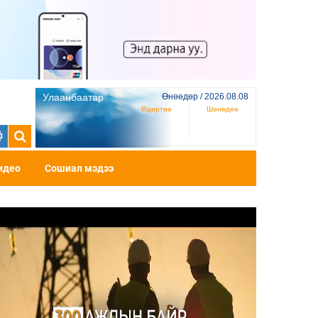
Улаанбаатар
Өнөөдөр / 2026.08.08
Өдөртөө
Шөнөдөө
идео
Сошиал мэдээ