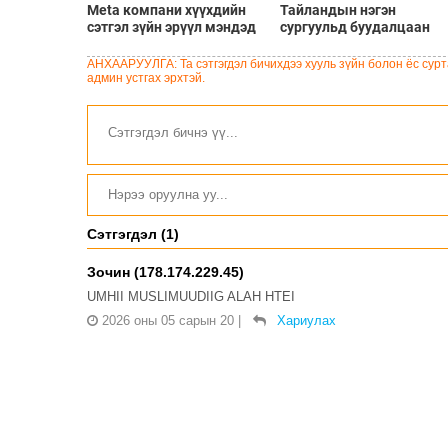
Meta компани хүүхдийн
Тайландын нэгэн
сэтгэл зүйн эрүүл мэндэд
сургуульд буудалцаан
хохирол учруулсан хэргээр
болсны улмаас багш
Нью-Мексико мужид 567
болон халдлага үйлдсэн
АНХААРУУЛГА: Та сэтгэгдэл бичихдээ хууль зүйн болон ёс сурта
сая доллар төлөхөөр
сурагч амиа алджээ
админ устгах эрхтэй.
болжээ
Сэтгэгдэл (1)
Зочин (178.174.229.45)
UMHII MUSLIMUUDIIG ALAH HTEI
2026 оны 05 сарын 20
|
Хариулах