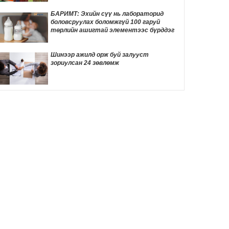
ТОМООХОН маргаан дагуулж эхлэв
13 цаг 47 мин
БАРИМТ: Эхийн сүү нь лабораторид
боловсруулах боломжгүй 100 гаруй
ДҮН ШИНЖИЛГЭЭ: Америк- Хятадын
төрлийн ашигтай элементээс бүрддэг
эмзэг харилцаа
13 цаг 57 мин
Шинээр ажилд орж буй залууст
зориулсан 24 зөвлөмж
Д.Трамп төрөлхийн иргэншлийг дахин
хязгаарлахыг оролдлоо
14 цаг 8 мин
Монелийн гудамжны авто замыг
өнөөдрөөс хааж, засварлана
14 цаг 39 мин
Даян аварга Б.Орхонбаярын тухай 24
баримт
14 цаг 42 мин
"Дөчин жилийн дараа өөрийн гэсэн
байртай боллоо"
14 цаг 59 мин