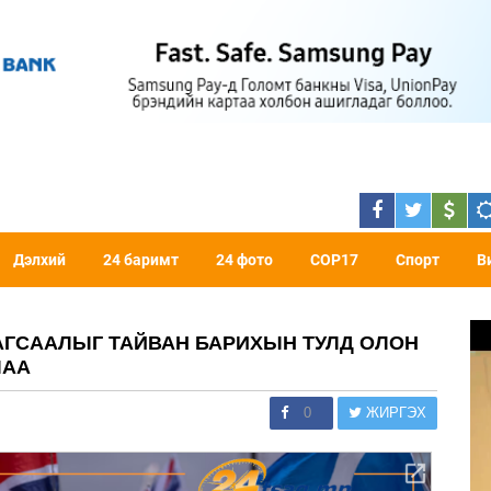
Дэлхий
24 баримт
24 фото
COP17
Спорт
В
АГСААЛЫГ ТАЙВАН БАРИХЫН ТУЛД ОЛОН
ЛАА
0
ЖИРГЭХ