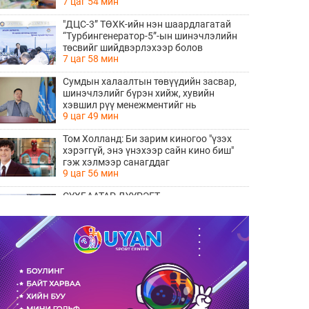
7 цаг 54 мин
"ДЦС-3” ТӨХК-ийн нэн шаардлагатай
“Турбингенератор-5”-ын шинэчлэлийн
төсвийг шийдвэрлэхээр болов
7 цаг 58 мин
Сумдын халаалтын төвүүдийн засвар,
шинэчлэлийг бүрэн хийж, хувийн
хэвшил рүү менежментийг нь
9 цаг 49 мин
шилжүүлсэн гэдгийг онцоллоо
Том Холланд: Би зарим киногоо "үзэх
хэрэггүй, энэ үнэхээр сайн кино биш"
гэж хэлмээр санагддаг
9 цаг 56 мин
СҮХБААТАР ДҮҮРЭГТ
ҮЙЛДВЭРЛЭВ-2026" ҮЗЭСГЭЛЭН
ҮРГЭЛЖИЛЖ БАЙНА
11 цаг 53 мин
Ирэх 10 хоногийн цаг агаарын
урьдчилсан төлөв
12 цаг 1 мин