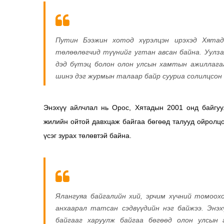
Путин Бээжин хотод хүрэлцэн ирэхэд Хятад
төлөөлөгчид түүнийг угтан авсан байна. Уулзал
дэд бүтэц болон олон улсын хамтын ажиллага
шинэ дэг журмын талаар байр сууриа солилцсон 
Энэхүү айлчлал нь Орос, Хятадын 2001 онд байгуу
жилийн ойтой давхцаж байгаа бөгөөд талууд ойролц
үсэг зурах төлөвтэй байна.
Ялангуяа байгалийн хий, эрчим хүчний томоо
анхаарал татсан сэдвүүдийн нэг байжээ. Энэ
байгааг харуулж байгаа бөгөөд олон улсын 