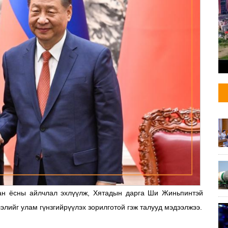
н ёсны айлчлал эхлүүлж, Хятадын дарга Ши Жиньпинтэй
элийг улам гүнзгийрүүлэх зорилготой гэж талууд мэдээлжээ.