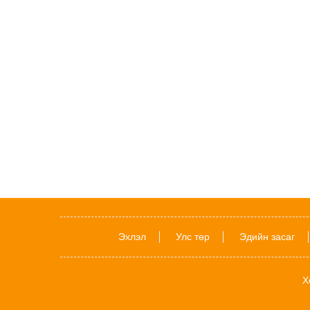
Эхлэл
Улс төр
Эдийн засаг
Х