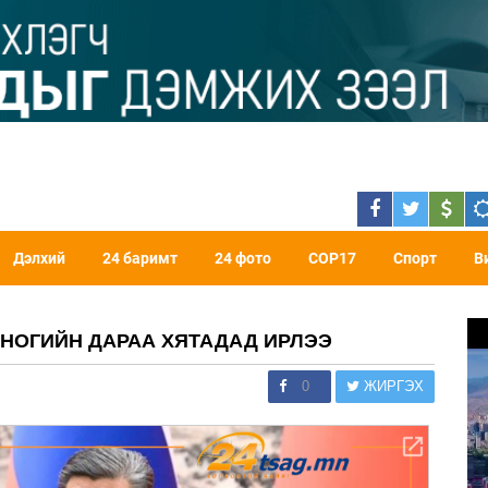
Дэлхий
24 баримт
24 фото
COP17
Спорт
В
ОНОГИЙН ДАРАА ХЯТАДАД ИРЛЭЭ
0
ЖИРГЭХ