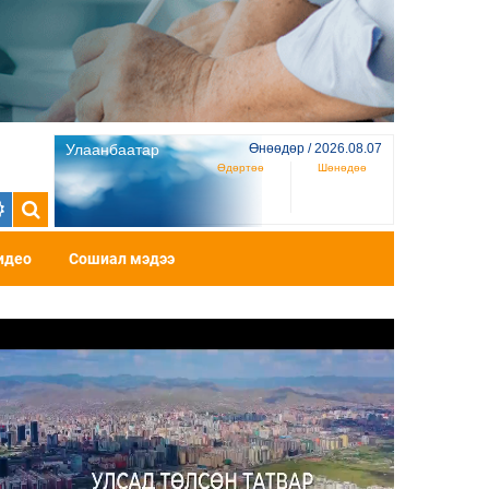
Улаанбаатар
Өнөөдөр / 2026.08.07
Өдөртөө
Шөнөдөө
идео
Сошиал мэдээ