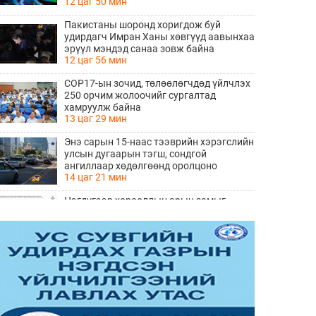
12 цаг 50 мин
Пакистаны шоронд хоригдож буй
удирдагч Имран Ханы хөвгүүд аавынхаа
эрүүл мэндэд санаа зовж байна
12 цаг 56 мин
COP17-ын зочид, төлөөлөгчдөд үйлчлэх
250 орчим жолоочийг сургалтад
хамруулж байна
13 цаг 29 мин
Энэ сарын 15-наас тээврийн хэрэгслийн
улсын дугаарын тэгш, сондгой
ангиллаар хөдөлгөөнд оролцоно
14 цаг 21 мин
Нэгдүгээр хорооллын арын замыг
наймдугаар сарын 6-ны 23:00 цагаас түр
хааж, борооны ус зайлуулах шугамын
14 цаг 22 мин
хөндлөн сэтэлгээ хийнэ
“Туул усан цогцолбор” төслийн
нэгдүгээр шатны ТЭЗҮ-ийг
боловсруулах ажил 90 хувийн
14 цаг 24 мин
гүйцэтгэлтэй байна