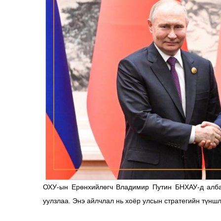
ОХУ-ын Ерөнхийлөгч Владимир Путин БНХАУ-д алба
уулзлаа. Энэ айлчлал нь хоёр улсын стратегийн түншл