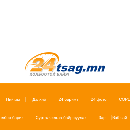
Нийгэм
Дэлхий
24 баримт
24 фото
COP1
олбоо барих
Сурталчилгаа байршуулах
Зар
Вэб сайт