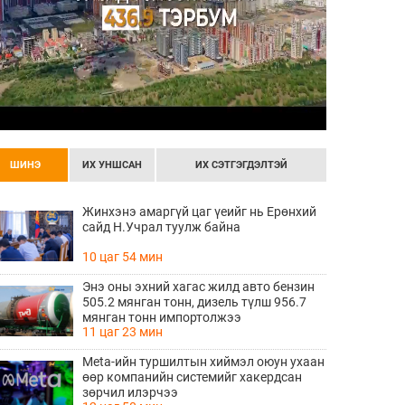
ШИНЭ
ИХ УНШСАН
ИХ СЭТГЭГДЭЛТЭЙ
Жинхэнэ амаргүй цаг үеийг нь Ерөнхий
сайд Н.Учрал туулж байна
10 цаг 54 мин
Энэ оны эхний хагас жилд авто бензин
505.2 мянган тонн, дизель түлш 956.7
мянган тонн импортолжээ
11 цаг 23 мин
Meta-ийн туршилтын хиймэл оюун ухаан
өөр компанийн системийг хакердсан
зөрчил илэрчээ