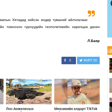
ампын Хятадад хийсэн өндөр түвшний айлчлалаас
йн томоохон гүрнүүдийн геополитикийн харилцаа дахин
Л.Баяр
2
0
ЖИРГЭХ
а
Лос-Анжелесын
Мексикийн алдарт TikTok