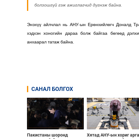
болзошгүй гэж ажиглагчид дүгнэж байна.
Энэхүү айлчлал нь АНУ-ын Ерөнхийлөгч Доналд Тр
хэдхэн хоногийн дараа болж байгаа бөгөөд дэлхи
анхаарал татаж байна.
САНАЛ БОЛГОХ
Пакистаны шоронд
Хятад АНУ-ын хориг арг