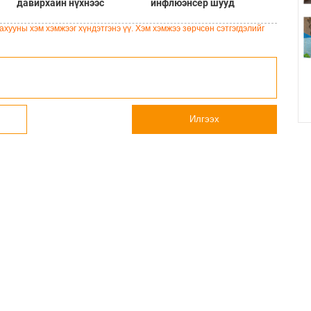
давирхайн нүхнээс
инфлюэнсер шууд
Мөстлөгийн үеийн шинэ
дамжуулалтын үеэр
мэлхийн төрөл илрүүлжээ
буудуулан амиа алджээ
хууны хэм хэмжээг хүндэтгэнэ үү. Хэм хэмжээ зөрчсөн сэтгэгдэлийг
Илгээх