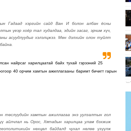
ын Гадаад хэргийн сайд Ван И болон албан ёсны
тын үеэр хоёр тал худалдаа, эдийн засаг, эрчим хүч,
аны асуудлуудыг хэлэлцжээ. Мөн дэлхийн олон туйлт
байна.
лсан найрсаг харилцаатай байх тухай гэрээний 25
оогоор 40 орчим хамтын ажиллагааны баримт бичигт гарын
хон төслүүдийн хамтын ажиллагаа энэ уулзалтын гол
хүү айлчлал нь Орос, Хятадын харилцаа улам бэхжиж
геополитикийн нөхцөл байдалд чухал нөлөө үзүүлж