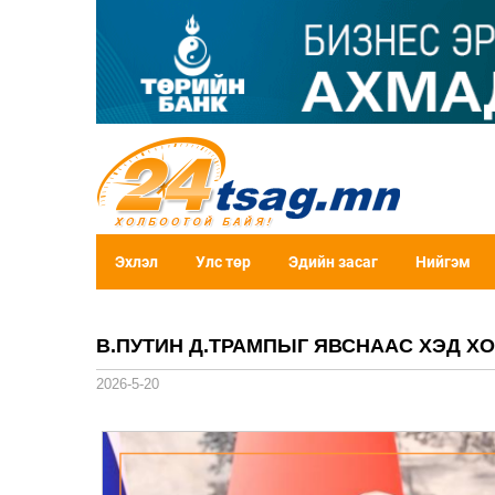
Эхлэл
Улс төр
Эдийн засаг
Нийгэм
В.ПУТИН Д.ТРАМПЫГ ЯВСНААС ХЭД Х
2026-5-20