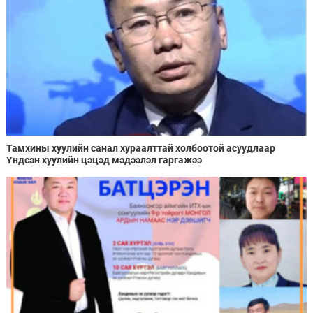
Тамхины хуулийн санал хураалттай холбоотой асуудлаар
Үндсэн хуулийн цэцэд мэдээлэл гаргажээ