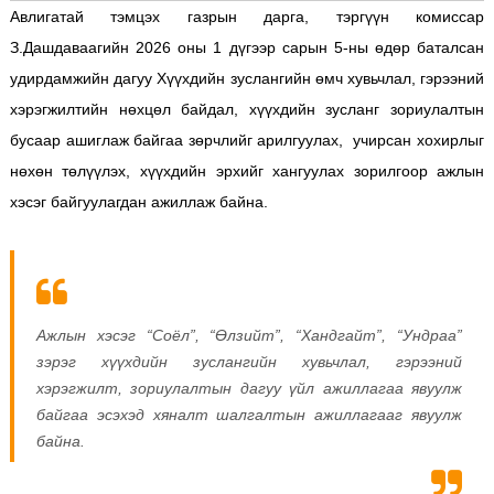
Авлигатай тэмцэх газрын дарга, тэргүүн комиссар
З.Дашдаваагийн 2026 оны 1 дүгээр сарын 5-ны өдөр баталсан
удирдамжийн дагуу Хүүхдийн зуслангийн өмч хувьчлал, гэрээний
хэрэгжилтийн нөхцөл байдал, хүүхдийн зусланг зориулалтын
бусаар ашиглаж байгаа зөрчлийг арилгуулах, учирсан хохирлыг
нөхөн төлүүлэх, хүүхдийн эрхийг хангуулах зорилгоор ажлын
хэсэг байгуулагдан ажиллаж байна.
Ажлын хэсэг “Соёл”, “Өлзийт”, “Хандгайт”, “Ундраа”
зэрэг хүүхдийн зуслангийн хувьчлал, гэрээний
хэрэгжилт, зориулалтын дагуу үйл ажиллагаа явуулж
байгаа эсэхэд хяналт шалгалтын ажиллагааг явуулж
байна.