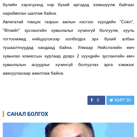
бүлийн хэрэгцээнд нэр бүхий иргэдэд эзэмшүүлж байгааг
нарийвчлан шалгаж байна.
Авлигатай тэмцэх газрын ажлын хэсгээс хүүхдийн “Соёл”,
”Өлзийт” зуслангийн хувьчлалыг хүчингүй болгуулж, хууль
тогтоомжид нийцүүлэхээр холбогдох эрх бүхий албан
тушаалтнуудад хандаад байна. Улмаар Нийслэлийн өмч
хувьчлах комиссын хурлаар дээрх 2 хүүхдийн зуслангийн өмч
хувьчлалын асуудлыг хүчингүй болгуулах арга хэмжээг
авахуулахаар ажиллаж байна.
0
ЖИРГЭХ
САНАЛ БОЛГОХ