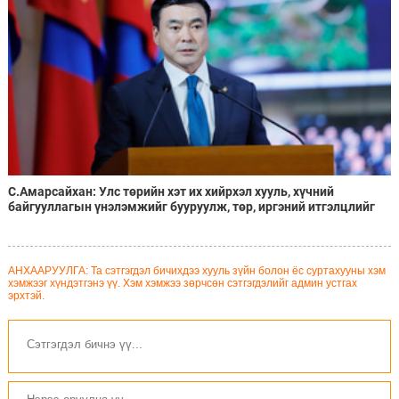
С.Амарсайхан: Улс төрийн хэт их хийрхэл хууль, хүчний
байгууллагын үнэлэмжийг бууруулж, төр, иргэний итгэлцлийг
асар ихээр сулруулжээ
АНХААРУУЛГА: Та сэтгэгдэл бичихдээ хууль зүйн болон ёс суртахууны хэм
хэмжээг хүндэтгэнэ үү. Хэм хэмжээ зөрчсөн сэтгэгдэлийг админ устгах
эрхтэй.