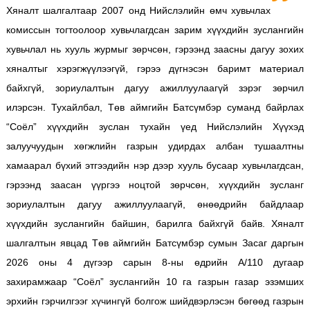
Хяналт шалгалтаар 2007 онд Нийслэлийн өмч хувьчлах
комиссын тогтоолоор хувьчлагдсан зарим хүүхдийн зуслангийн
хувьчлал нь хууль журмыг зөрчсөн, гэрээнд заасны дагуу зохих
хяналтыг хэрэгжүүлээгүй, гэрээ дүгнэсэн баримт материал
байхгүй, зориулалтын дагуу ажиллуулаагүй зэрэг зөрчил
илэрсэн. Тухайлбал, Төв аймгийн Батсүмбэр суманд байрлах
“Соёл” хүүхдийн зуслан тухайн үед Нийслэлийн Хүүхэд
залуучуудын хөгжлийн газрын удирдах албан тушаалтны
хамаарал бүхий этгээдийн нэр дээр хууль бусаар хувьчлагдсан,
гэрээнд заасан үүргээ ноцтой зөрчсөн, хүүхдийн зусланг
зориулалтын дагуу ажиллуулаагүй, өнөөдрийн байдлаар
хүүхдийн зуслангийн байшин, барилга байхгүй байв. Хяналт
шалгалтын явцад Төв аймгийн Батсүмбэр сумын Засаг даргын
2026 оны 4 дүгээр сарын 8-ны өдрийн А/110 дугаар
захирамжаар “Соёл” зуслангийн 10 га газрын газар эзэмших
эрхийн гэрчилгээг хүчингүй болгож шийдвэрлэсэн бөгөөд газрын