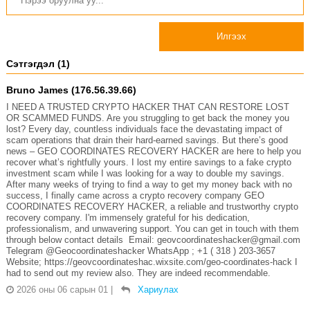
Илгээх
Сэтгэгдэл (1)
Bruno James (176.56.39.66)
I NEED A TRUSTED CRYPTO HACKER THAT CAN RESTORE LOST
OR SCAMMED FUNDS. Are you struggling to get back the money you
lost? Every day, countless individuals face the devastating impact of
scam operations that drain their hard-earned savings. But there’s good
news – GEO COORDINATES RECOVERY HACKER are here to help you
recover what’s rightfully yours. I lost my entire savings to a fake crypto
investment scam while I was looking for a way to double my savings.
After many weeks of trying to find a way to get my money back with no
success, I finally came across a crypto recovery company GEO
COORDINATES RECOVERY HACKER, a reliable and trustworthy crypto
recovery company. I'm immensely grateful for his dedication,
professionalism, and unwavering support. You can get in touch with them
through below contact details Email: geovcoordinateshacker@gmail.com
Telegram @Geocoordinateshacker WhatsApp ; +1 ( 318 ) 203-3657
Website; https://geovcoordinateshac.wixsite.com/geo-coordinates-hack I
had to send out my review also. They are indeed recommendable.
2026 оны 06 сарын 01
|
Хариулах