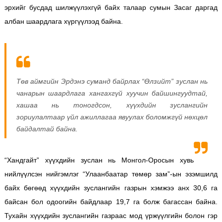
эрхийг бусдад шилжүүлэхгүй байх талаар сумын Засаг даргад
албан шаардлага хүргүүлээд байна.
Төв аймгийн Эрдэнэ суманд байрлах “Өлзийт” зуслан нь
чанарын шаардлага хангахгүй хуучин байшингуудтай,
хашаа нь тоногдсон, хүүхдийн зуслангийн
зориулалтаар үйл ажиллагаа явуулах боломжгүй нөхцөл
байдалтай байна.
“Хандгайт” хүүхдийн зуслан нь Монгол-Оросын хувь
нийлүүлсэн нийгэмлэг “Улаанбаатар төмөр зам”-ын эзэмшилд
байх бөгөөд хүүхдийн зуслангийн газрын хэмжээ анх 30,6 га
байсан бол одоогийн байдлаар 19,7 га болж багассан байна.
Тухайн хүүхдийн зуслангийн газраас мод үржүүлгийн болон гэр