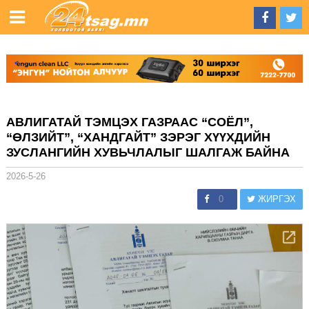
АВЛИГАТАЙ ТЭМЦЭХ ГАЗРААС “СОЁЛ”,
“ӨЛЗИЙТ”, “ХАНДГАЙТ” ЗЭРЭГ ХҮҮХДИЙН
ЗУСЛАНГИЙН ХУВЬЧЛАЛЫГ ШАЛГАЖ БАЙНА
2026-5-26
0
ЖИРГЭХ