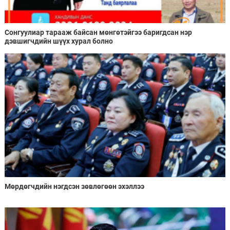
Сонгуулиар тарааж байсан мөнгөтэйгээ баригдсан нэр
дэвшигчдийн шүүх хурал болно
Мөрдөгчдийн нэгдсэн зөвлөгөөн эхэллээ