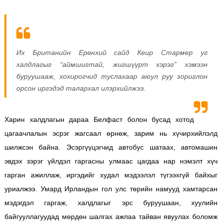
Их Британийн Ерөнхий сайд Кеир Стармер уг
халдлагыг “аймшигтай, жигшүүрт хэрэг” хэмээн
буруушааж, хохирогчид туслахаар аюул руу зориглон
орсон иргэдэд талархал илэрхийлжээ.
Харин халдлагын дараа Белфаст болон бусад хотод
цагаачлалын эсрэг жагсаал өрнөж, зарим нь хүчирхийлэлд
шилжсэн байна. Эсэргүүцэгчид автобус шатаах, автомашин
эвдэх зэрэг үйлдэл гаргасны улмаас цагдаа нар нэмэлт хүч
гарган ажиллаж, иргэдийг худал мэдээлэл түгээхгүй байхыг
уриалжээ.
Умард Ирландын гол улс төрийн намууд хамтарсан
мэдэгдэл гаргаж, халдлагыг эрс буруушаан, хуулийн
байгууллагуудад мөрдөн шалгах ажлаа тайван явуулах боломж