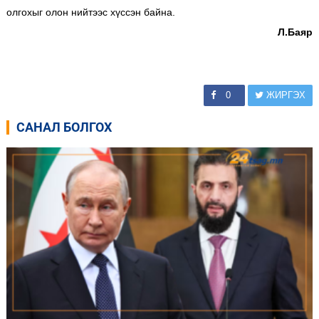
олгохыг олон нийтээс хүссэн байна.
Л.Баяр
0
ЖИРГЭХ
САНАЛ БОЛГОХ