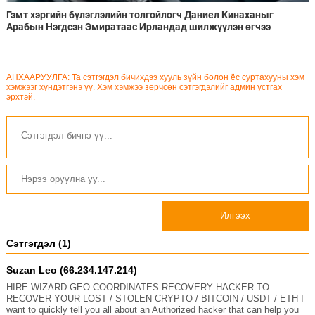
Гэмт хэргийн бүлэглэлийн толгойлогч Даниел Кинаханыг
Арабын Нэгдсэн Эмиратаас Ирландад шилжүүлэн өгчээ
АНХААРУУЛГА: Та сэтгэгдэл бичихдээ хууль зүйн болон ёс суртахууны хэм
хэмжээг хүндэтгэнэ үү. Хэм хэмжээ зөрчсөн сэтгэгдэлийг админ устгах
эрхтэй.
Илгээх
Сэтгэгдэл (1)
Suzan Leo (66.234.147.214)
HIRE WIZARD GEO COORDINATES RECOVERY HACKER TO
RECOVER YOUR LOST / STOLEN CRYPTO / BITCOIN / USDT / ETH I
want to quickly tell you all about an Authorized hacker that can help you