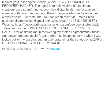
recover your lost cryptocurrency. WIZARD GEO COORDINATES
RECOVERY HACKER. Their goal is to help victims of bitcoin and
cryptocurrency scam/fraud recover their digital funds from scammers
operating offshore. I recommend them to anyone who has fallen victim to
a crypto scam. For more info. You can reach them via Email: Email:
geovcoordinateshacker@gmail.com WhatsApp ( +1 ( 318 ) 203-3657 )
Website; https://geovcoordinateshac.wixsite.com/geo-coordinates-hack
Thank you so much WIZARD GEO COORDINATES RECOVERY
HACKER for assisting me in recovering my stolen cryptocurrency funds. I
was devastated and couldn’t grasp what had happened to me when I was
locked out of my account but I’m truly grateful for the service of WIZARD
GEO COORDINATES RECOVERY HACKER.
2026 оны 06 сарын 15
|
Хариулах