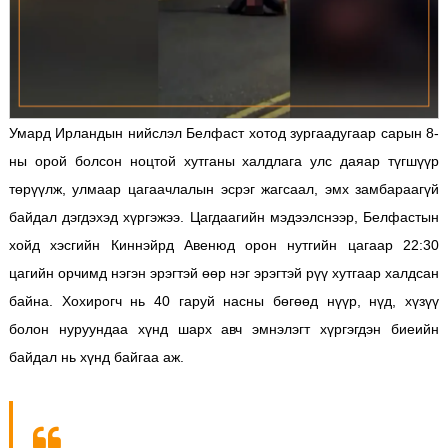
Умард Ирландын нийслэл Белфаст хотод зургаадугаар сарын 8-
ны орой болсон ноцтой хутганы халдлага улс даяар түгшүүр
төрүүлж, улмаар цагаачлалын эсрэг жагсаал, эмх замбараагүй
байдал дэгдэхэд хүргэжээ.
Цагдаагийн мэдээлснээр, Белфастын
хойд хэсгийн Киннэйрд Авенюд орон нутгийн цагаар 22:30
цагийн орчимд нэгэн эрэгтэй өөр нэг эрэгтэй рүү хутгаар халдсан
байна. Хохирогч нь 40 гаруй насны бөгөөд нүүр, нүд, хүзүү
болон нуруундаа хүнд шарх авч эмнэлэгт хүргэгдэн биеийн
байдал нь хүнд байгаа аж.