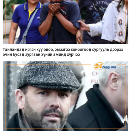
Тайландад нэгэн хүү өвөө, эмээгээ хөнөөгөөд сургууль дээрээ
очин бусад зургаан хүний аминд хүрчээ