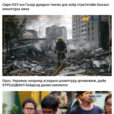
Сири ОХУ-ын Газар дундын тэнгис дэх хоёр стратегийн баазыг
хяналтдаа авна
Орос, Украины хооронд агаарын цохилтууд эрчимжиж, дайн
ХУРЦАДМАЛ байдалд дахин шилжлээ