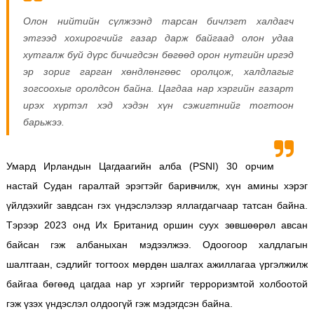
Олон нийтийн сүлжээнд тарсан бичлэгт халдагч
этгээд хохирогчийг газар дарж байгаад олон удаа
хутгалж буй дүрс бичигдсэн бөгөөд орон нутгийн иргэд
эр зориг гарган хөндлөнгөөс оролцож, халдлагыг
зогсоохыг оролдсон байна. Цагдаа нар хэргийн газарт
ирэх хүртэл хэд хэдэн хүн сэжигтнийг тогтоон
барьжээ.
Умард Ирландын Цагдаагийн алба (PSNI) 30 орчим
настай Судан гаралтай эрэгтэйг баривчилж, хүн амины хэрэг
үйлдэхийг завдсан гэх үндэслэлээр яллагдагчаар татсан байна.
Тэрээр 2023 онд Их Британид оршин суух зөвшөөрөл авсан
байсан гэж албаныхан мэдээлжээ. Одоогоор халдлагын
шалтгаан, сэдлийг тогтоох мөрдөн шалгах ажиллагаа үргэлжилж
байгаа бөгөөд цагдаа нар уг хэргийг терроризмтой холбоотой
гэж үзэх үндэслэл олдоогүй гэж мэдэгдсэн байна.