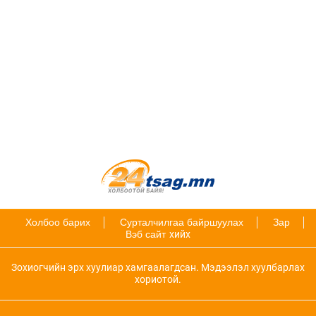
Холбоо барих
Сурталчилгаа байршуулах
Зар
Вэб сайт
хийх
Зохиогчийн эрх хуулиар хамгаалагдсан. Мэдээлэл хуулбарлах
хориотой.