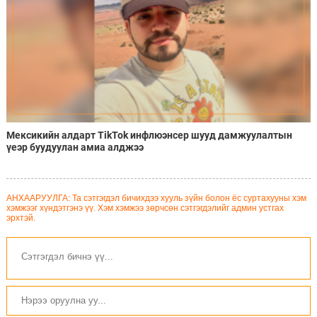
Мексикийн алдарт TikTok инфлюэнсер шууд дамжуулалтын
үеэр буудуулан амиа алджээ
АНХААРУУЛГА: Та сэтгэгдэл бичихдээ хууль зүйн болон ёс суртахууны хэм
хэмжээг хүндэтгэнэ үү. Хэм хэмжээ зөрчсөн сэтгэгдэлийг админ устгах
эрхтэй.