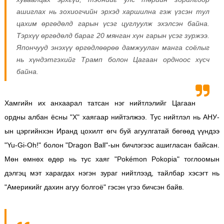
ашиглах нь зохиогчийн эрхэд харшилна гэж үзсэн тул
цахим өргөдөлд гарын үсэг цуглуулж эхэлсэн байна.
Тэрхүү өргөдөлд бараг 20 мянган хүн гарын үсэг зуржээ.
Япончууд энэхүү өргөдлөөрөө дамжуулан манга соёлыг
нь хүндэтгэхийг Трамп болон Цагаан ордноос хүсч
байна.
Хамгийн их анхаарал татсан нэг нийтлэлийг Цагаан
ордны албан ёсны "Х" хаягаар нийтэлжээ. Тус нийтлэл нь АНУ-
ын цэргийнхэн Иранд цохилт өгч буй агуулгатай бөгөөд үүндээ
"Yu-Gi-Oh!" болон "Dragon Ball"-ын бичлэгээс ашигласан байсан.
Мөн өмнөх өдөр нь тус хаяг "Pokémon Pokopia" тоглоомын
дэлгэц мэт харагдах нэгэн зураг нийтлээд, тайлбар хэсэгт нь
"Америкийг дахин агуу болгоё" гэсэн үгээ бичсэн байв.