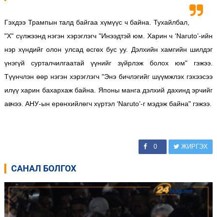
Гэхдээ Трампын талд байгаа хүмүүс ч байна. Тухайлбал,
"Х" сүлжээнд нэгэн хэрэглэгч "Инээдтэй юм. Харин ч ‘Naruto’-ийн
нэр хүндийг олон улсад өсгөх бус уу. Дэлхийн хамгийн шилдэг
үнэгүй сурталчилгаатай үүнийг зүйрлэж болох юм" гэжээ.
Түүнчлэн өөр нэгэн хэрэглэгч "Энэ бичлэгийг шүүмжлэх гэхээсээ
илүү харин бахархаж байна. Японы манга дэлхий дахинд эрчийг
авчээ. АНУ-ын ерөнхийлөгч хүртэл ‘Naruto’-г мэдэж байна" гэжээ.
0
ЖИРГЭХ
САНАЛ БОЛГОХ