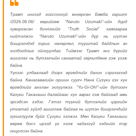
Трамп ингээд зогссонгүй өнгөрсөн Бямба гаригт
/2026.06.06/ өөрийгөө "Naruto Uzumaki"-ийн дүрд
хувиргасан бичлэгийг "Truth Social" хаягаараа
нийтэлжээ. "Naruto Uzumaki"-ийн дүр нь шүтэн
бишрэгчдэд зориг, нөхөрлөл, тууштай байдлын ач
холбогдлыг ойлгуулдаг. Тиймээс Трамп энэ дүрийг
ашиглах нь бүтээгчийн санаатай зөрчилдөнө гэж үзэж
байна.
Үүнээс улбаалаад дээрх өргөдлийг дахин сэргээгээд
байна. Канагавагийн оршин суугч Нана Сүзүки гэх хүн
өргөдлийг анхлан эхлүүлжээ. "Yu-Gi-Oh!"-ийн бүтээгч
Казүки Такахаши далайгаас хүн аврах гэж байгаад амь
эрсэдсэн гэдэг. Гэтэл түүний бүтээлийг цэргийн
утгатай зүйлд ашиглаж байгаа нь шүтэн бишрэгчдийг
гуниглуулж буйг Сүзүки хэлжээ. Мөн Казүки Такахаши
өөрөө босч ирээд үг хэлж чадахгүй гэдгийг тэр
онцолсон байна.