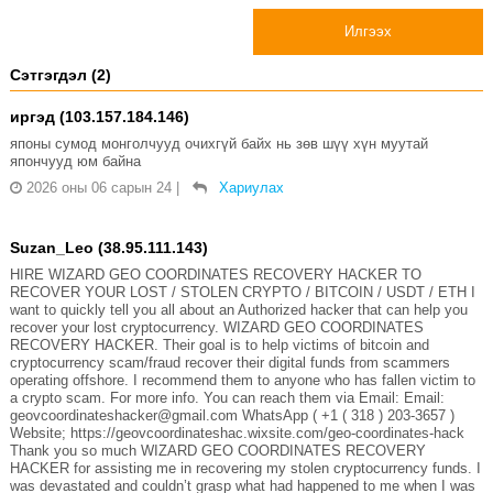
Илгээх
Сэтгэгдэл (2)
иргэд (103.157.184.146)
японы сумод монголчууд очихгүй байх нь зөв шүү хүн муутай
япончууд юм байна
2026 оны 06 сарын 24
|
Хариулах
Suzan_Leo (38.95.111.143)
HIRE WIZARD GEO COORDINATES RECOVERY HACKER TO
RECOVER YOUR LOST / STOLEN CRYPTO / BITCOIN / USDT / ETH I
want to quickly tell you all about an Authorized hacker that can help you
recover your lost cryptocurrency. WIZARD GEO COORDINATES
RECOVERY HACKER. Their goal is to help victims of bitcoin and
cryptocurrency scam/fraud recover their digital funds from scammers
operating offshore. I recommend them to anyone who has fallen victim to
a crypto scam. For more info. You can reach them via Email: Email:
geovcoordinateshacker@gmail.com WhatsApp ( +1 ( 318 ) 203-3657 )
Website; https://geovcoordinateshac.wixsite.com/geo-coordinates-hack
Thank you so much WIZARD GEO COORDINATES RECOVERY
HACKER for assisting me in recovering my stolen cryptocurrency funds. I
was devastated and couldn’t grasp what had happened to me when I was