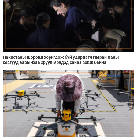
Пакистаны шоронд хоригдож буй удирдагч Имран Ханы
хөвгүүд аавынхаа эрүүл мэндэд санаа зовж байна