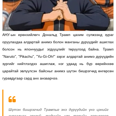
АНУ-ын ерөнхийлөгч Дональд Трамп цахим сүлжээнд зураг
оруулахдаа алдартай анимэ болон манганы дүрүүдийг ашиглах
болсон нь япончуудыг эгдүүцлийг төрүүлээд байна. Трамп
"Naruto", "Pikachu", "Yu-Gi-Oh!" зэрэг алдартай анимэ дүрүүдийн
зургийг нийтлэлдээ ашиглаж, нэг удаад нь бүр өөрийнхөө
царайтай эвлүүлсэн байсныг анимэ шүтэн бишрэгчид өнгөрсөн
гуравдугаар сард анх анзаарчээ.
Шүтэн бишрэгчид Трампыг энэ дүрүүдийн үнэ цэнийг
хуваалцах эрхгүй, тэднийг улс төрийн зорилгоор