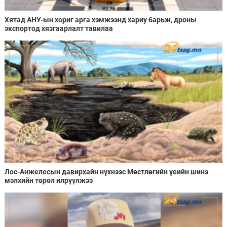
Хятад АНУ-ын хориг арга хэмжээнд хариу барьж, дроны
экспортод хязгаарлалт тавилаа
Лос-Анжелесын давирхайн нүхнээс Мөстлөгийн үеийн шинэ
мэлхийн төрөл илрүүлжээ