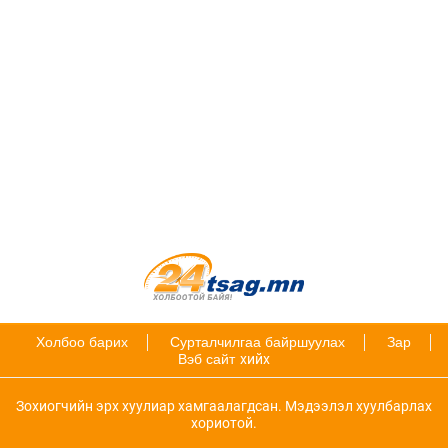
Холбоо барих
Сурталчилгаа байршуулах
Зар
Вэб сайт
хийх
Зохиогчийн эрх хуулиар хамгаалагдсан. Мэдээлэл хуулбарлах
хориотой.