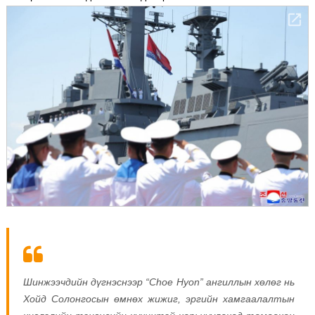
Шинжээчдийн дүгнэснээр “Choe Hyon” ангиллын хөлөг нь
Хойд Солонгосын өмнөх жижиг, эргийн хамгаалалтын