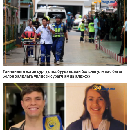
Тайландын нэгэн сургуульд буудалцаан болсны улмаас багш
болон халдлага үйлдсэн сурагч амиа алджээ