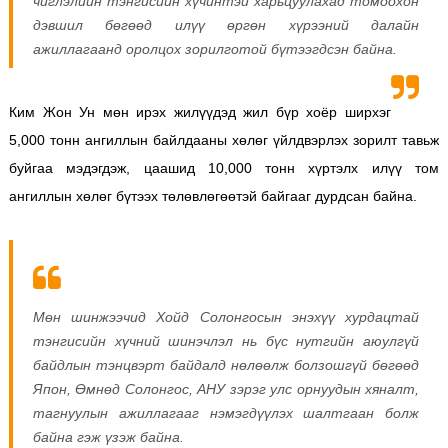
чиглэлийн тэнгисийн хүчинтэй харьцуулахад томоохон
дэвшил бөгөөд илүү өргөн хүрээний далайн
ажиллагаанд оролцох зорилготой бүтээгдсэн байна.
Ким Жон Ун мөн ирэх жилүүдэд жил бүр хоёр ширхэг
5,000 тонн ангиллын байлдааны хөлөг үйлдвэрлэх зорилт тавьж
буйгаа мэдэгдэж, цаашид 10,000 тонн хүртэлх илүү том
ангиллын хөлөг бүтээх төлөвлөгөөтэй байгааг дурдсан байна.
Мөн шинжээчид Хойд Солонгосын энэхүү хурдацтай
тэнгисийн хүчний шинэчлэл нь бүс нутгийн аюулгүй
байдлын тэнцвэрт байдалд нөлөөлж болзошгүй бөгөөд
Япон, Өмнөд Солонгос, АНУ зэрэг улс орнуудын хяналт,
тагнуулын ажиллагааг нэмэгдүүлэх шалтгаан болж
байна гэж үзэж байна.