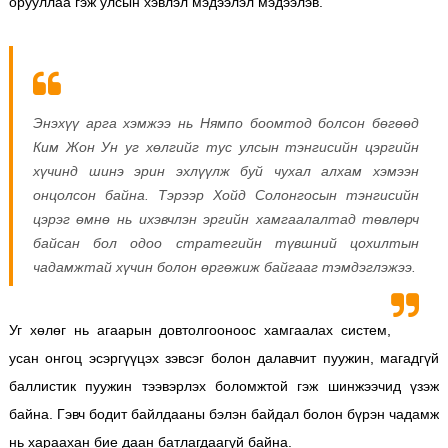
орууллаа гэж улсын хэвлэл мэдээлэл мэдээлэв.
Энэхүү арга хэмжээ нь Нямпо боомтод болсон бөгөөд
Ким Жон Ун уг хөлгийг тус улсын тэнгисийн цэргийн
хүчинд шинэ эрин эхлүүлж буй чухал алхам хэмээн
онцолсон байна. Тэрээр Хойд Солонгосын тэнгисийн
цэрэг өмнө нь ихэвчлэн эргийн хамгаалалтад төвлөрч
байсан бол одоо стратегийн түвшний цохилтын
чадамжтай хүчин болон өргөжиж байгааг тэмдэглэжээ.
Уг хөлөг нь агаарын довтолгооноос хамгаалах систем,
усан онгоц эсэргүүцэх зэвсэг болон далавчит пуужин, магадгүй
баллистик пуужин тээвэрлэх боломжтой гэж шинжээчид үзэж
байна. Гэвч бодит байлдааны бэлэн байдал болон бүрэн чадамж
нь хараахан бие даан батлагдаагүй байна.