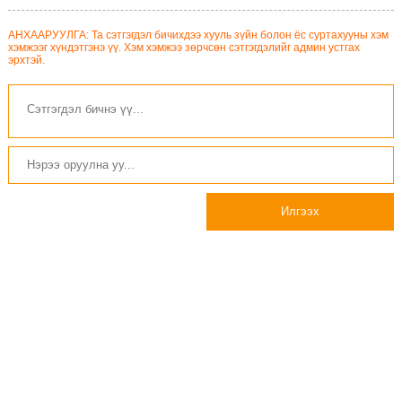
АНХААРУУЛГА: Та сэтгэгдэл бичихдээ хууль зүйн болон ёс суртахууны хэм
хэмжээг хүндэтгэнэ үү. Хэм хэмжээ зөрчсөн сэтгэгдэлийг админ устгах
эрхтэй.
Илгээх