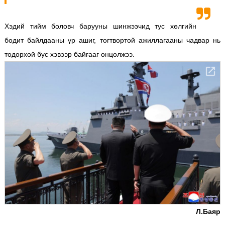
Хэдий тийм боловч барууны шинжээчид тус хөлгийн
бодит байлдааны үр ашиг, тогтвортой ажиллагааны чадвар нь
тодорхой бус хэвээр байгааг онцолжээ.
Л.Баяр