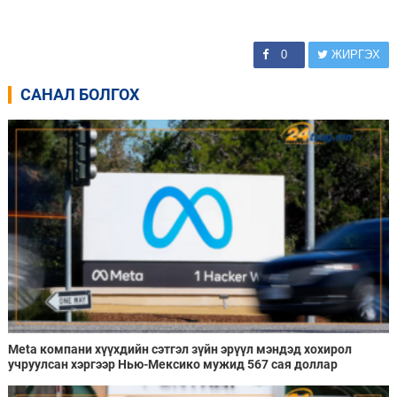
0
ЖИРГЭХ
САНАЛ БОЛГОХ
Meta компани хүүхдийн сэтгэл зүйн эрүүл мэндэд хохирол
учруулсан хэргээр Нью-Мексико мужид 567 сая доллар
төлөхөөр болжээ