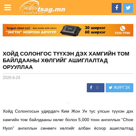
ХОЙД СОЛОНГОС ТҮҮХЭН ДЭХ ХАМГИЙН ТОМ
БАЙЛДААНЫ ХӨЛГИЙГ АШИГЛАЛТАД
ОРУУЛЛАА
2026-6-24
0
ЖИРГЭХ
Хойд Солонгосын удирдагч Ким Жон Ун тус улсын түүхэн дэх
хамгийн том байлдааны хөлөг болох 5,000 тонн ангиллын “Choe
Hyon” ангиллын сөнөөгч хөлгийг албан ёсоор ашиглалтад