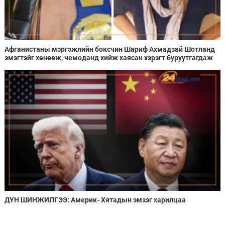
Афганистаны мэргэжлийн боксчин Шариф Ахмадзай Шотланд
эмэгтэйг хөнөөж, чемоданд хийж хаясан хэрэгт буруутгагдаж
байна
ДҮН ШИНЖИЛГЭЭ: Америк- Хятадын эмзэг харилцаа