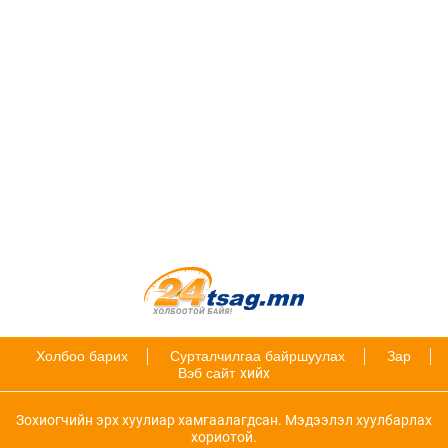
Холбоо барих
Сурталчилгаа байршуулах
Зар
Вэб сайт
хийх
Зохиогчийн эрх хуулиар хамгаалагдсан. Мэдээлэл хуулбарлах
хориотой.