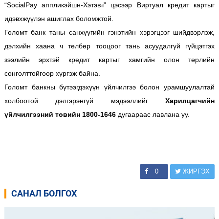
“SocialPay аппликэйшн-Хэтэвч” цэсээр Виртуал кредит картыг
идэвхжүүлэн ашиглах боломжтой.
Голомт банк таны санхүүгийн гэнэтийн хэрэгцээг шийдвэрлэж,
дэлхийн хаана ч төлбөр тооцоог тань асуудалгүй гүйцэтгэх
зээлийн эрхтэй кредит картыг хамгийн олон төрлийн
сонголттойгоор хүргэж байна.
Голомт банкны бүтээгдэхүүн үйлчилгээ болон урамшуулалтай
холбоотой дэлгэрэнгүй мэдээллийг
Харилцагчийн
үйлчилгээний төвийн 1800-1646
дугаараас лавлана уу.
0
ЖИРГЭХ
САНАЛ БОЛГОХ