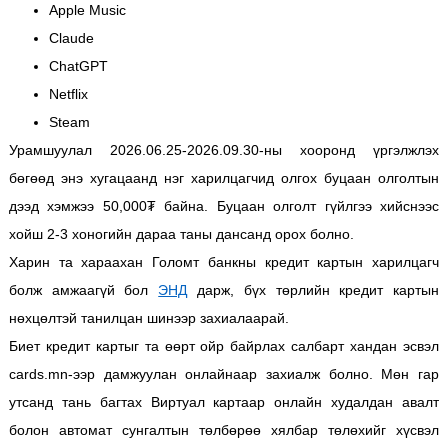
Apple Music
Claude
ChatGPT
Netflix
Steam
Урамшуулал 2026.06.25-2026.09.30-ны хооронд үргэлжлэх
бөгөөд энэ хугацаанд нэг харилцагчид олгох буцаан олголтын
дээд хэмжээ 50,000₮ байна. Буцаан олголт гүйлгээ хийснээс
хойш 2-3 хоногийн дараа таны дансанд орох болно.
Харин та хараахан Голомт банкны кредит картын харилцагч
болж амжаагүй бол
ЭНД
дарж, бүх төрлийн кредит картын
нөхцөлтэй танилцан шинээр захиалаарай.
Биет кредит картыг та өөрт ойр байрлах салбарт хандан эсвэл
cards.mn-ээр дамжуулан онлайнаар захиалж болно. Мөн гар
утсанд тань багтах Виртуал картаар онлайн худалдан авалт
болон автомат сунгалтын төлбөрөө хялбар төлөхийг хүсвэл