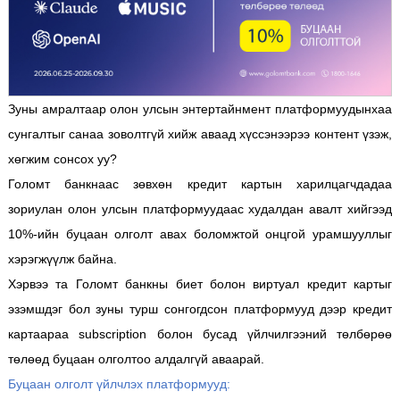
Зуны амралтаар олон улсын энтертайнмент платформуудынхаа
сунгалтыг санаа зоволтгүй хийж аваад хүссэнээрээ контент үзэж,
хөгжим сонсох уу?
Голомт банкнаас зөвхөн кредит картын харилцагчдадаа
зориулан олон улсын платформуудаас худалдан авалт хийгээд
10%-ийн буцаан олголт авах боломжтой онцгой урамшууллыг
хэрэгжүүлж байна.
Хэрвээ та Голомт банкны биет болон виртуал кредит картыг
эзэмшдэг бол зуны турш сонгогдсон платформууд дээр кредит
картаараа subscription болон бусад үйлчилгээний төлбөрөө
төлөөд буцаан олголтоо алдалгүй аваарай.
Буцаан олголт үйлчлэх платформууд: