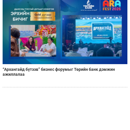
“Архангайд бүтээв” бизнес форумыг Төрийн банк дэмжин
ажиллалаа