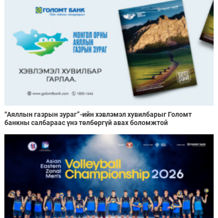
“Аяллын газрын зураг”-ийн хэвлэмэл хувилбарыг Голомт
банкны салбараас үнэ төлбөргүй авах боломжтой