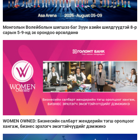
Монголын Волейболын шигшээ баг Зүүн азийн шилдгүүдтэй 8-р
сарын 5-9-нд эх орондоо өрсөлдөнө
WOMEN OWNED: Бизнесийн салбарт жендерийн тэгш оролцоог
хангаж, бизнес эрхлэгч эмэгтэйчүүдийг дэмжинэ