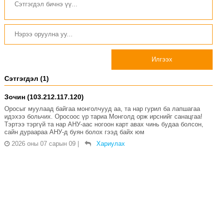
Илгээх
Сэтгэгдэл (1)
Зочин (103.212.117.120)
Оросыг муулаад байгаа монголчууд аа, та нар гурил ба лапшагаа
идэхээ больчих. Оросоос үр тариа Монголд орж ирснийг санацгаа!
Тэртээ тэргүй та нар АНУ-аас ногоон карт авах чинь будаа болсон,
сайн дураараа АНУ-д буян болох гээд байх юм
2026 оны 07 сарын 09
|
Хариулах