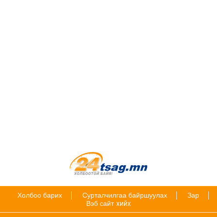
Холбоо барих
Сурталчилгаа байршуулах
Зар
Вэб сайт
хийх