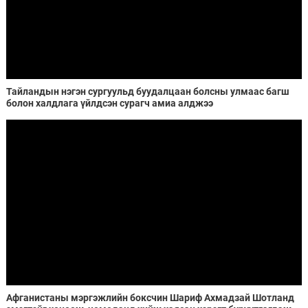
Тайландын нэгэн сургуульд буудалцаан болсны улмаас багш
болон халдлага үйлдсэн сурагч амиа алджээ
Афганистаны мэргэжлийн боксчин Шариф Ахмадзай Шотланд