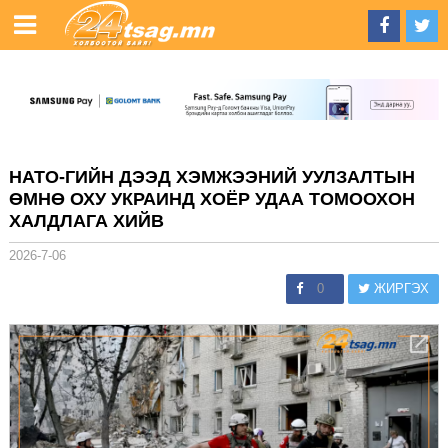
НАТО-ГИЙН ДЭЭД ХЭМЖЭЭНИЙ УУЛЗАЛТЫН
ӨМНӨ ОХУ УКРАИНД ХОЁР УДАА ТОМООХОН
ХАЛДЛАГА ХИЙВ
2026-7-06
0
ЖИРГЭХ