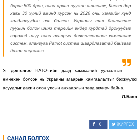
бараг 500 дрон, олон арван пуужин ашиглаж, Киевт дор
хаяж 30 хүний аминд хүрсэн нь 2026 оны хамгийн хүнд
халдлагуудын нэг болсон. Украины тал баллистик
пуужин болон шинэ төрлийн өндөр хурдтай дронуудыг
сөрөхөд илүү олон агаарын довтолгооноос хамгаалах
систем, ялангуяа Patriot систем шаардлагатай байгааг
дахин онцолжээ.
Уг довтолгоо НАТО-гийн дээд хэмжээний уулзалтын
өмнөхөн болсон нь Украины агаарын хамгаалалтыг бэхжүүлэх
асуудлыг дахин олон улсын анхаарлын төвд авчирч байна.
Л.Баяр
0
ЖИРГЭХ
САНАЛ БОЛГОХ