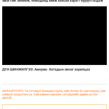
эмэгтэйг хөнөөж, чемоданд хийж хаясан хэрэгт буруутгагдаж
байна
ДҮН ШИНЖИЛГЭЭ: Америк- Хятадын эмзэг харилцаа
АНХААРУУЛГА: Та сэтгэгдэл бичихдээ хууль зүйн болон ёс суртахууны хэм
хэмжээг хүндэтгэнэ үү. Хэм хэмжээ зөрчсөн сэтгэгдэлийг админ устгах
эрхтэй.