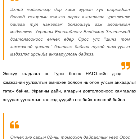
Эхний мэдээллээр дор хаяж гурван хүн шархадсан
бөгөөд хохирлын хэмжээ аврах ажиллагаа үргэлжилж
байгаа тул нэмэгдэж болзошгүй гэж албаныхан
мэдээлжээ. Украины Ерөнхийлөгч Владимир Зеленський
довтолгооноос өмнөх өдөр Орос улс "шинэ том
хэмжээний цохилт" бэлтгэж байгаа тухай тагнуулын
мэдээлэл ирснийг анхааруулсан байжээ.
Энэхүү халдлага нь Туркт болох НАТО-гийн дээд
хэмжээний уулзалтын өмнөхөн болсон нь олон улсын анхаарлыг
татаж байна. Украины дайн, агаарын довтолгооноос хамгаалах
асуудал уулзалтын гол сэдвүүдийн нэг байх төлөвтэй байна.
Өмнөх энэ сарын 02-ны томоохон дайралтын үеэр Орос