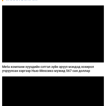
Meta компани хүүхдийн сэтгэл зүйн эрүүл мэндэд хохирол
учруулсан хэргээр Нью-Мексико мужид 567 сая доллар
төлөхөөр болжээ