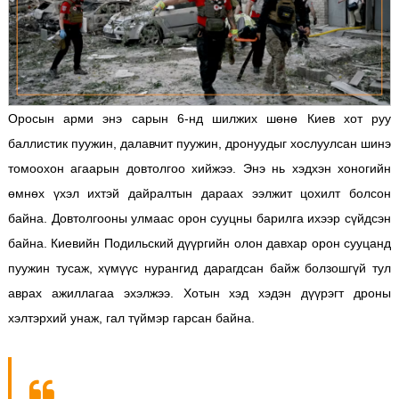
Оросын арми энэ сарын 6-нд шилжих шөнө Киев хот руу
баллистик пуужин, далавчит пуужин, дронуудыг хослуулсан шинэ
томоохон агаарын довтолгоо хийжээ. Энэ нь хэдхэн хоногийн
өмнөх үхэл ихтэй дайралтын дараах ээлжит цохилт болсон
байна. Довтолгооны улмаас орон сууцны барилга ихээр сүйдсэн
байна. Киевийн Подильский дүүргийн олон давхар орон сууцанд
пуужин тусаж, хүмүүс нурангид дарагдсан байж болзошгүй тул
аврах ажиллагаа эхэлжээ. Хотын хэд хэдэн дүүрэгт дроны
хэлтэрхий унаж, гал түймэр гарсан байна.