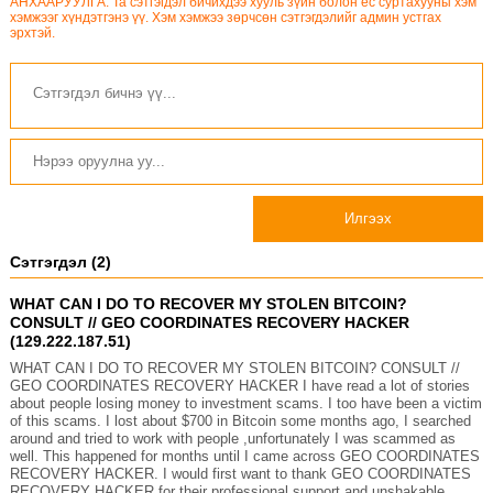
АНХААРУУЛГА: Та сэтгэгдэл бичихдээ хууль зүйн болон ёс суртахууны хэм
хэмжээг хүндэтгэнэ үү. Хэм хэмжээ зөрчсөн сэтгэгдэлийг админ устгах
эрхтэй.
Илгээх
Сэтгэгдэл (2)
WHAT CAN I DO TO RECOVER MY STOLEN BITCOIN?
CONSULT // GEO COORDINATES RECOVERY HACKER
(129.222.187.51)
WHAT CAN I DO TO RECOVER MY STOLEN BITCOIN? CONSULT //
GEO COORDINATES RECOVERY HACKER I have read a lot of stories
about people losing money to investment scams. I too have been a victim
of this scams. I lost about $700 in Bitcoin some months ago, I searched
around and tried to work with people ,unfortunately I was scammed as
well. This happened for months until I came across GEO COORDINATES
RECOVERY HACKER. I would first want to thank GEO COORDINATES
RECOVERY HACKER for their professional support and unshakable