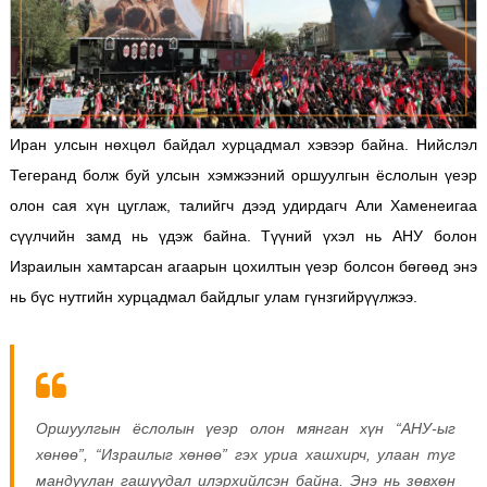
Иран улсын нөхцөл байдал хурцадмал хэвээр байна. Нийслэл
Тегеранд болж буй улсын хэмжээний оршуулгын ёслолын үеэр
олон сая хүн цуглаж, талийгч дээд удирдагч Али Хаменеигаа
сүүлчийн замд нь үдэж байна. Түүний үхэл нь АНУ болон
Израилын хамтарсан агаарын цохилтын үеэр болсон бөгөөд энэ
нь бүс нутгийн хурцадмал байдлыг улам гүнзгийрүүлжээ.
Оршуулгын ёслолын үеэр олон мянган хүн “АНУ-ыг
хөнөө”, “Израилыг хөнөө” гэх уриа хашхирч, улаан туг
мандуулан гашуудал илэрхийлсэн байна. Энэ нь зөвхөн