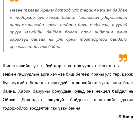
Нөгөө талаас Ираны дотоод улс төрийн нөхцөл байдал
ч тодорхой бус хэвээр байна. Талийгаач удирдагчийн
залгамжлагчийн эргэн тойрон дахь мэдээлэл, түүний
эрүүл мэндийн байдал болон олон нийтийн өмнө
гарахгүй байгаа нь улс орны тогтвортой байдалд
эргэлзээ төрүүлж байна.
Шинжээчдийн үзэж буйгаар энэ оршуулгын ёслол нь
зөвхөн гашуудлын арга хэмжээ биш бөгөөд Ираны улс төр, цэрэг,
бүс нутгийн бодлогын ирээдүйг тодорхойлох чухал мөч болж
байна. Харин барууны орнуудын хувьд энэ нөхцөл байдал нь
Ойрхи Дорнодын аюулгүй байдлын тэнцвэрийг дахин
тодорхойлох эрсдэлтэй гэж үзэж байна.
Л.Баяр