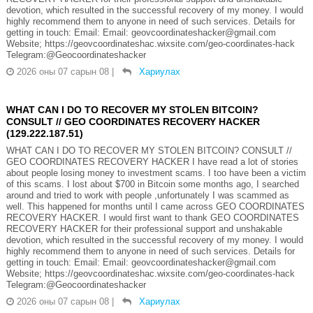
devotion, which resulted in the successful recovery of my money. I would
highly recommend them to anyone in need of such services. Details for
getting in touch: Email: Email: geovcoordinateshacker@gmail.com
Website; https://geovcoordinateshac.wixsite.com/geo-coordinates-hack
Telegram:@Geocoordinateshacker
2026 оны 07 сарын 08
|
Хариулах
WHAT CAN I DO TO RECOVER MY STOLEN BITCOIN?
CONSULT // GEO COORDINATES RECOVERY HACKER
(129.222.187.51)
WHAT CAN I DO TO RECOVER MY STOLEN BITCOIN? CONSULT //
GEO COORDINATES RECOVERY HACKER I have read a lot of stories
about people losing money to investment scams. I too have been a victim
of this scams. I lost about $700 in Bitcoin some months ago, I searched
around and tried to work with people ,unfortunately I was scammed as
well. This happened for months until I came across GEO COORDINATES
RECOVERY HACKER. I would first want to thank GEO COORDINATES
RECOVERY HACKER for their professional support and unshakable
devotion, which resulted in the successful recovery of my money. I would
highly recommend them to anyone in need of such services. Details for
getting in touch: Email: Email: geovcoordinateshacker@gmail.com
Website; https://geovcoordinateshac.wixsite.com/geo-coordinates-hack
Telegram:@Geocoordinateshacker
2026 оны 07 сарын 08
|
Хариулах