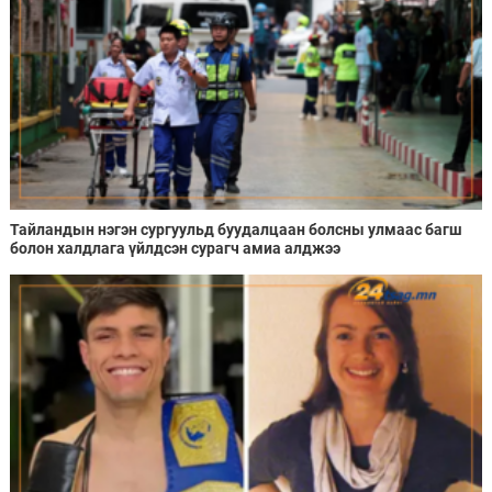
Тайландын нэгэн сургуульд буудалцаан болсны улмаас багш
болон халдлага үйлдсэн сурагч амиа алджээ