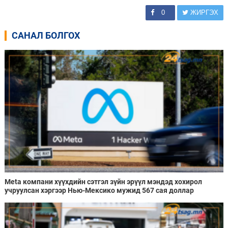
0
ЖИРГЭХ
САНАЛ БОЛГОХ
Meta компани хүүхдийн сэтгэл зүйн эрүүл мэндэд хохирол
учруулсан хэргээр Нью-Мексико мужид 567 сая доллар
төлөхөөр болжээ