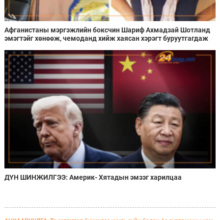
Афганистаны мэргэжлийн боксчин Шариф Ахмадзай Шотланд
эмэгтэйг хөнөөж, чемоданд хийж хаясан хэрэгт буруутгагдаж
байна
ДҮН ШИНЖИЛГЭЭ: Америк- Хятадын эмзэг харилцаа