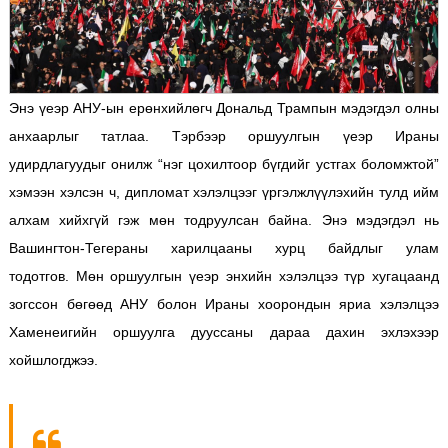
Энэ үеэр АНУ-ын ерөнхийлөгч Дональд Трампын мэдэгдэл олны
анхаарлыг татлаа. Тэрбээр оршуулгын үеэр Ираны
удирдлагуудыг онилж “нэг цохилтоор бүгдийг устгах боломжтой”
хэмээн хэлсэн ч, дипломат хэлэлцээг үргэлжлүүлэхийн тулд ийм
алхам хийхгүй гэж мөн тодруулсан байна. Энэ мэдэгдэл нь
Вашингтон-Тегераны харилцааны хурц байдлыг улам
тодотгов.
Мөн оршуулгын үеэр энхийн хэлэлцээ түр хугацаанд
зогссон бөгөөд АНУ болон Ираны хоорондын яриа хэлэлцээ
Хаменеигийн оршуулга дууссаны дараа дахин эхлэхээр
хойшлогджээ.