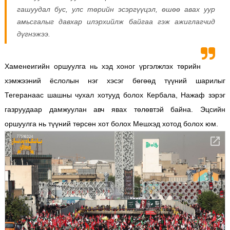
гашуудал бус, улс төрийн эсэргүүцэл, өшөө авах уур
амьсгалыг давхар илэрхийлж байгаа гэж ажиглагчид
дүгнэжээ.
Хаменеигийн оршуулга нь хэд хоног үргэлжлэх төрийн
хэмжээний ёслолын нэг хэсэг бөгөөд түүний шарилыг
Тегеранаас шашны чухал хотууд болох Кербала, Нажаф зэрэг
газруудаар дамжуулан авч явах төлөвтэй байна. Эцсийн
оршуулга нь түүний төрсөн хот болох Мешхэд хотод болох юм.