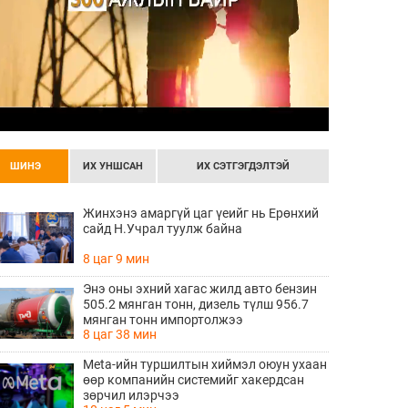
ШИНЭ
ИХ УНШСАН
ИХ СЭТГЭГДЭЛТЭЙ
Жинхэнэ амаргүй цаг үеийг нь Ерөнхий
сайд Н.Учрал туулж байна
8 цаг 9 мин
Энэ оны эхний хагас жилд авто бензин
505.2 мянган тонн, дизель түлш 956.7
мянган тонн импортолжээ
8 цаг 38 мин
Meta-ийн туршилтын хиймэл оюун ухаан
өөр компанийн системийг хакердсан
зөрчил илэрчээ