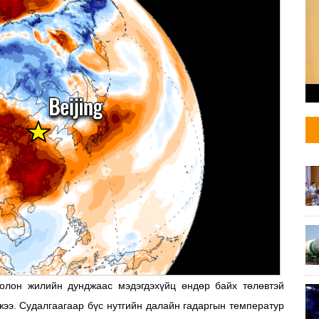
олон жилийн дунджаас мэдэгдэхүйц өндөр байх төлөвтэй
жээ. Судалгаагаар бүс нутгийн далайн гадаргын температур