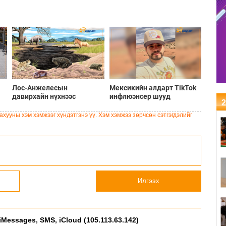
а
Лос-Анжелесын
Мексикийн алдарт TikTok
давирхайн нүхнээс
инфлюэнсер шууд
2
Мөстлөгийн үеийн шинэ
дамжуулалтын үеэр
мэлхийн төрөл илрүүлжээ
буудуулан амиа алджээ
хууны хэм хэмжээг хүндэтгэнэ үү. Хэм хэмжээ зөрчсөн сэтгэгдэлийг
Илгээх
iMessages, SMS, iCloud (105.113.63.142)