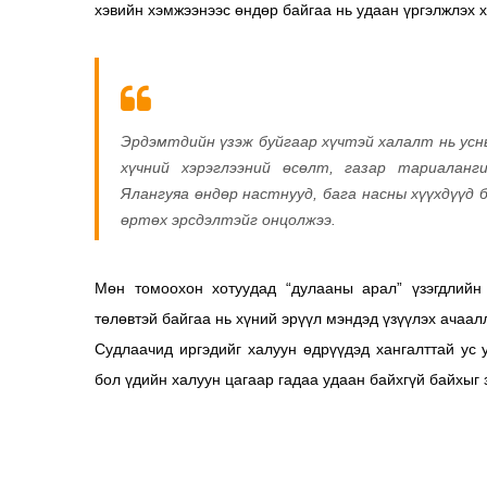
хэвийн хэмжээнээс өндөр байгаа нь удаан үргэлжлэх 
Эрдэмтдийн үзэж буйгаар хүчтэй халалт нь усны
хүчний хэрэглээний өсөлт, газар тариаланг
Ялангуяа өндөр настнууд, бага насны хүүхдүүд 
өртөх эрсдэлтэйг онцолжээ.
Мөн томоохон хотуудад “дулааны арал” үзэгдлийн
төлөвтэй байгаа нь хүний эрүүл мэндэд үзүүлэх ачаал
Судлаачид иргэдийг халуун өдрүүдэд хангалттай ус 
бол үдийн халуун цагаар гадаа удаан байхгүй байхыг 