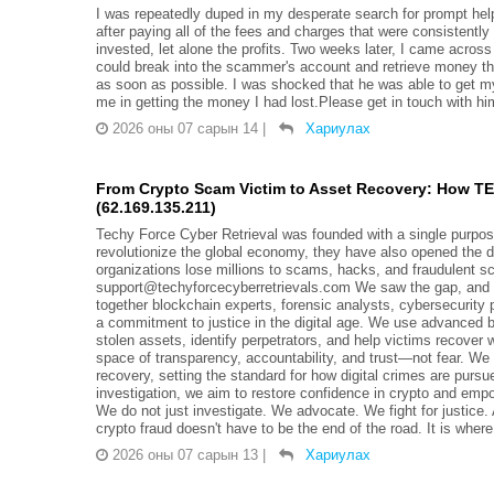
I was repeatedly duped in my desperate search for prompt hel
after paying all of the fees and charges that were consistentl
invested, let alone the profits. Two weeks later, I came acros
could break into the scammer's account and retrieve money t
as soon as possible. I was shocked that he was able to get m
me in getting the money I had lost.Please get in touch with 
2026 оны 07 сарын 14
|
Хариулах
From Crypto Scam Victim to Asset Recovery: How 
(62.169.135.211)
Techy Force Cyber Retrieval was founded with a single purpose:
revolutionize the global economy, they have also opened the d
organizations lose millions to scams, hacks, and fraudulent sc
support@techyforcecyberretrievals.com We saw the gap, and we
together blockchain experts, forensic analysts, cybersecurity 
a commitment to justice in the digital age. We use advanced b
stolen assets, identify perpetrators, and help victims recover w
space of transparency, accountability, and trust—not fear. We a
recovery, setting the standard for how digital crimes are purs
investigation, we aim to restore confidence in crypto and em
We do not just investigate. We advocate. We fight for justice
crypto fraud doesn't have to be the end of the road. It is where
2026 оны 07 сарын 13
|
Хариулах