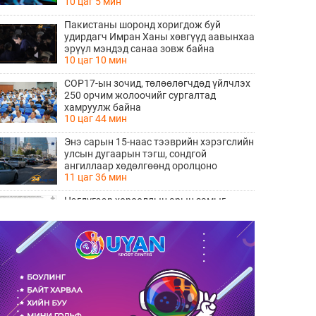
10 цаг 5 мин
Пакистаны шоронд хоригдож буй
удирдагч Имран Ханы хөвгүүд аавынхаа
эрүүл мэндэд санаа зовж байна
10 цаг 10 мин
COP17-ын зочид, төлөөлөгчдөд үйлчлэх
250 орчим жолоочийг сургалтад
хамруулж байна
10 цаг 44 мин
Энэ сарын 15-наас тээврийн хэрэгслийн
улсын дугаарын тэгш, сондгой
ангиллаар хөдөлгөөнд оролцоно
11 цаг 36 мин
Нэгдүгээр хорооллын арын замыг
наймдугаар сарын 6-ны 23:00 цагаас түр
хааж, борооны ус зайлуулах шугамын
11 цаг 37 мин
хөндлөн сэтэлгээ хийнэ
“Туул усан цогцолбор” төслийн
нэгдүгээр шатны ТЭЗҮ-ийг
боловсруулах ажил 90 хувийн
11 цаг 39 мин
гүйцэтгэлтэй байна