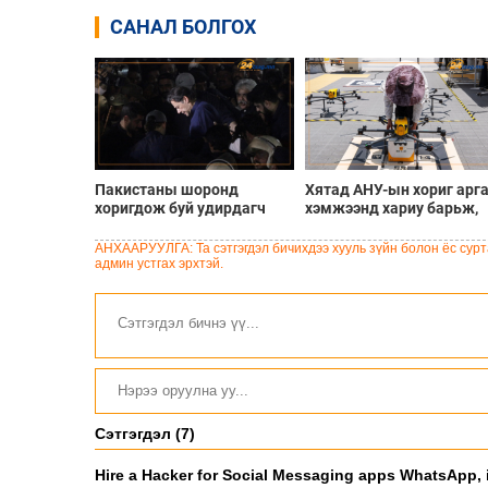
САНАЛ БОЛГОХ
Пакистаны шоронд
Хятад АНУ-ын хориг арг
хоригдож буй удирдагч
хэмжээнд хариу барьж,
Имран Ханы хөвгүүд
дроны экспортод
аавынхаа эрүүл мэндэд
хязгаарлалт тавилаа
АНХААРУУЛГА: Та сэтгэгдэл бичихдээ хууль зүйн болон ёс сурта
санаа зовж байна
админ устгах эрхтэй.
Сэтгэгдэл (7)
Hire a Hacker for Social Messaging apps WhatsApp, 