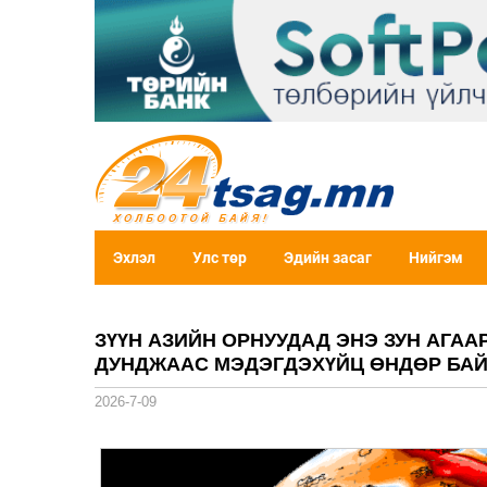
Эхлэл
Улс төр
Эдийн засаг
Нийгэм
ЗҮҮН АЗИЙН ОРНУУДАД ЭНЭ ЗУН АГА
ДУНДЖААС МЭДЭГДЭХҮЙЦ ӨНДӨР БА
2026-7-09