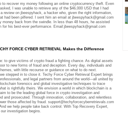
p to recover my money following an online cryptocurrency theft. Even
y asked, I was unable to retrieve any of the $46,000 USD that I had
s a review on jbeespyhack, a hacker who, given the right information,
hat had been pilfered. I sent him an email at jbeespyhack@gmail.com
y money back from the swindle. In less than 48 hours, he assisted
him for his best-ever performance. Email:jbeespyhack@gmail.com
TECHY FORCE CYBER RETRIEVAL Makes the Difference
 to give victims of crypto fraud a fighting chance. As digital assets
oor to new forms of fraud and deception. Every day, individuals and
hemes, with little recourse or guidance on what to do next.
 stepped in to close it. Techy Force Cyber Retrieval Expert brings
professionals, and legal partners from around the world—all united by
lockchain forensics and global investigative techniques to trace
hat is rightfully theirs. We envision a world in which blockchain is a
im to be the leading global force in crypto investigation and
ued and prosecuted. Through innovation, collaboration, and relentless
power those affected by fraud. support@techyforcecyberretrievals.com
. And we help people take back control. With Top Recovery Expert,
 our investigation begins.