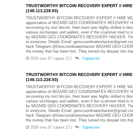
TRUSTWORTHY BITCOIN RECOVERY EXPERT // HIR
(148.113.228.93)
TRUSTWORTHY BITCOIN RECOVERY EXPERT // HIRE WIZ
appreciative of WIZARD GEO COORDINATES RECOVERY HACKER
recovering my lost bitcoin, their team was highly skilled in bl
various exchanges and wallets, even if the scammer tried to l
by WIZARD GEO COORDINATES RECOVERY HACKER. Their effort
to everyone. Details Email: geovcoordinateshacker@gmail.com
hack Telegram:@Geocoordinateshacker WIZARD GEO COORD
the money that has been lost. They turned my despair into hope
2026 оны 07 сарын 13
|
Хариулах
TRUSTWORTHY BITCOIN RECOVERY EXPERT // HIR
(148.113.228.93)
TRUSTWORTHY BITCOIN RECOVERY EXPERT // HIRE WIZ
appreciative of WIZARD GEO COORDINATES RECOVERY HACKER
recovering my lost bitcoin, their team was highly skilled in bl
various exchanges and wallets, even if the scammer tried to l
by WIZARD GEO COORDINATES RECOVERY HACKER. Their effort
to everyone. Details Email: geovcoordinateshacker@gmail.com
hack Telegram:@Geocoordinateshacker WIZARD GEO COORD
the money that has been lost. They turned my despair into hope
2026 оны 07 сарын 13
|
Хариулах