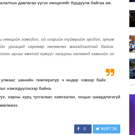
халалтын давлагаа үүсэх нөхцөлийг бүрдүүлж байгаа аж.
 нөөцийн хомсдол, ой хээрийн түймрийн эрсдэл, эрчим
ийн ургацад сөргөөр нөлөөлөх магадлалтай байна.
болон архаг өвчтэй хүмүүс халууны нөлөөнд хамгийн их
 улмаас шөнийн температур ч өндөр хэвээр байх
лыг нэмэгдүүлэхээр байна.
уух, нарны хурц тусгалаас хамгаалах, онцын шаардлагагүй
зөвлөжээ.
0
ЖИРГЭХ