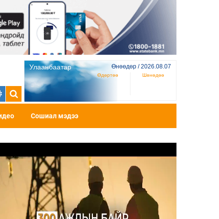
Улаанбаатар
Өнөөдөр / 2026.08.07
Өдөртөө
Шөнөдөө
идео
Сошиал мэдээ