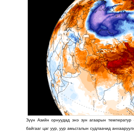
Зүүн Азийн орнуудад энэ зун агаарын температур 
байгааг цаг уур, уур амьсгалын судлаачид анхааруул