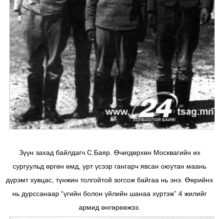
Зүүн захад байлдагч С.Баяр. Өчигдөрхөн Москвагийн их
сургуульд өргөн өмд, урт үсээр гангарч явсан оюутан маань
дүрэмт хувцас, түнжин толгойтой зогсож байгаа нь энэ. Өөрийнх
нь дурссанаар “үгийн болон үйлийн шанаа хүртэж” 4 жилийг
армид өнгөрөөжээ.