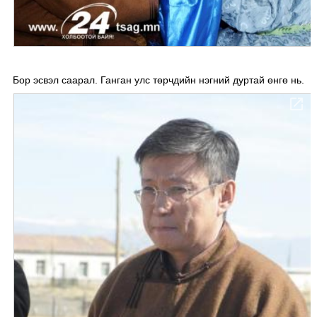
Бор эсвэл саарал. Ганган улс төрчдийн нэгний дуртай өнгө нь.