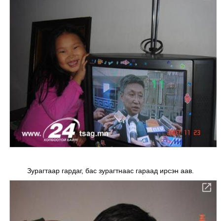
Зурагтаар гардаг, бас зурагтнаас гараад ирсэн аав.