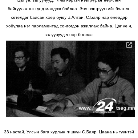
Цаг үе, залуучууд. Ийм нэртэй нэвтрүүлэг өөрчлөн
байгуулалтын үед мандаж байлаа. Энэ нэвтрүүлгийг бэлтгэн
хөтөлдөг байсан хоёр буюу З.Алтай, С.Баяр нар өнөөдөр
хоёулаа нэг парламентад сонгогдон ажиллаж байна. Цаг үе ч,
залуучууд ч өөр болжээ.
33 настай, Улсын бага хурлын гишүүн С.Баяр. Цаана нь түүнтэй