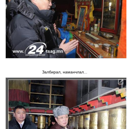
Залбирал, наманчлал...