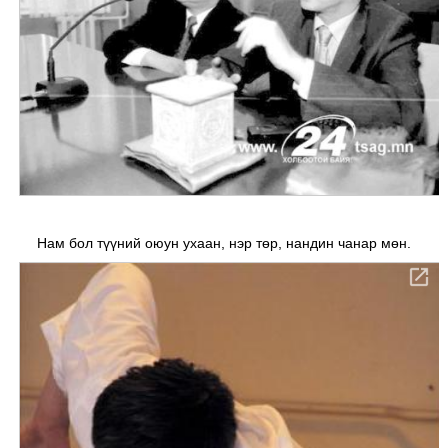
Нам бол түүний оюун ухаан, нэр төр, нандин чанар мөн.