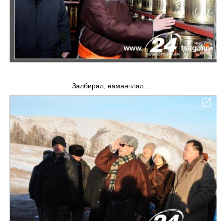
Залбирал, наманчлал...