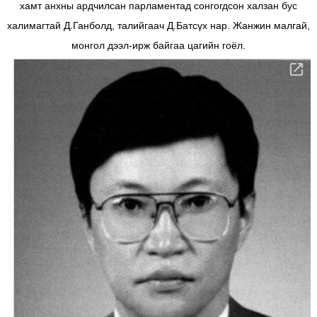
хамт анхны ардчилсан парламентад сонгогдсон халзан бус
халимагтай Д.Ганболд, талийгаач Д.Батсүх нар. Жанжин малгай,
монгол дээл-ирж байгаа цагийн гоёл.