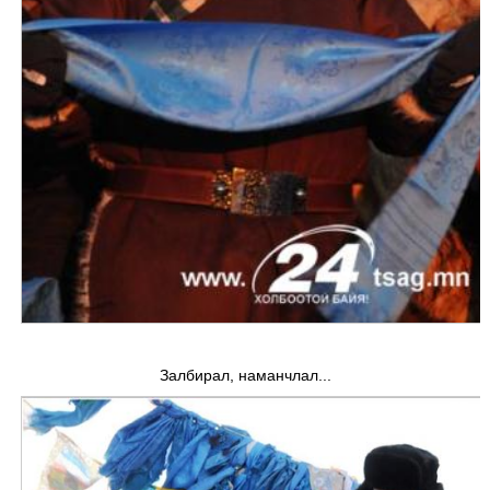
Залбирал, наманчлал...