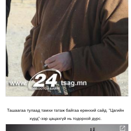
Ташаагаа тулаад тамхи татаж байгаа ерөнхий сайд. “Цагийн
хүрд”-ээр цацахгүй нь тодорхой дүрс.