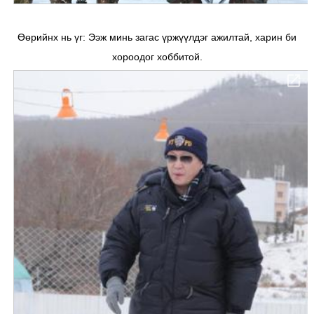
Өөрийнх нь үг: Ээж минь загас үржүүлдэг ажилтай, харин би
хороодог хоббитой.