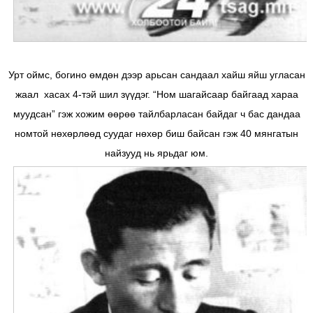
Урт оймс, богино өмдөн дээр арьсан сандаал хайш яйш угласан
жаал хасах 4-тэй шил зүүдэг. “Ном шагайсаар байгаад хараа
муудсан” гэж хожим өөрөө тайлбарласан байдаг ч бас дандаа
номтой нөхөрлөөд суудаг нөхөр биш байсан гэж 40 мянгатын
найзууд нь ярьдаг юм.