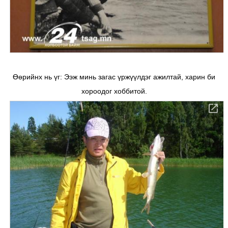
Өөрийнх нь үг: Ээж минь загас үржүүлдэг ажилтай, харин би
хороодог хоббитой.