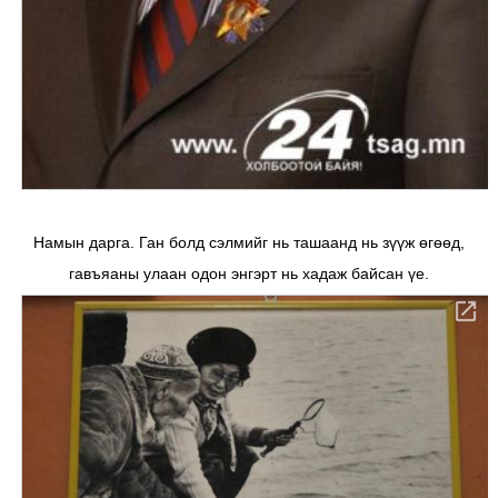
Намын дарга. Ган болд сэлмийг нь ташаанд нь зүүж өгөөд,
гавъяаны улаан одон энгэрт нь хадаж байсан үе.