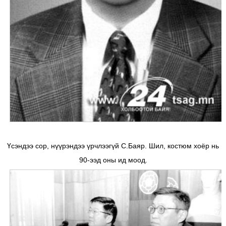
Үсэндээ сор, нүүрэндээ үрчлээгүй С.Баяр. Шил, костюм хоёр нь
90-ээд оны ид моод.