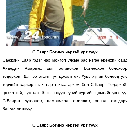
С.Баяр: Богино нэртэй урт т
үүх
Санжийн Баяр гэдэг нэр Монгол улсын бас нэгэн ерөнхий сайд
Анандын Амарынх шиг богинохон. Богинохон болохоор
тодорхой. Дан эр эгшиг тул цохилттой. Хувь хүний болоод улс
төрчийн карьер нь ч нэр шигээ эрхэм бол С.Баяр. Тодорхой,
цохилттой, түс тас. Энэ хэгжүүн хүний зургийн цомгийг үзнэ үү.
С.Баярын зугаацаж, наманчилж, ажиллаж, авлаж, амьдарч
байгаа агшнууд.
С.Баяр: Богино нэртэй урт т
үүх