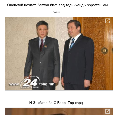
Оновчтой цохилт. Зөвхөн билъярд төдийхөнд ч хэрэгтэй юм
биш...
Н.Энхбаяр ба С.Баяр. Тэр харц...