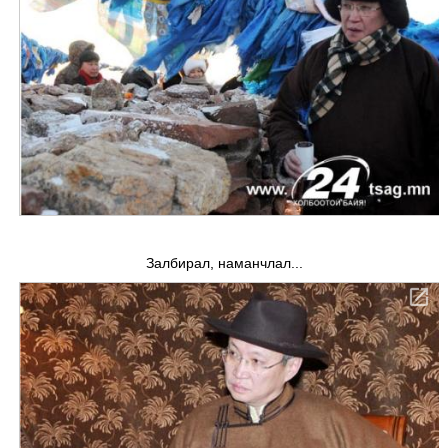
Залбирал, наманчлал...