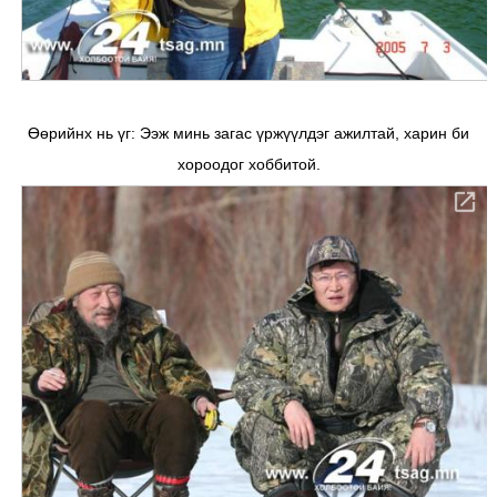
Өөрийнх нь үг: Ээж минь загас үржүүлдэг ажилтай, харин би
хороодог хоббитой.