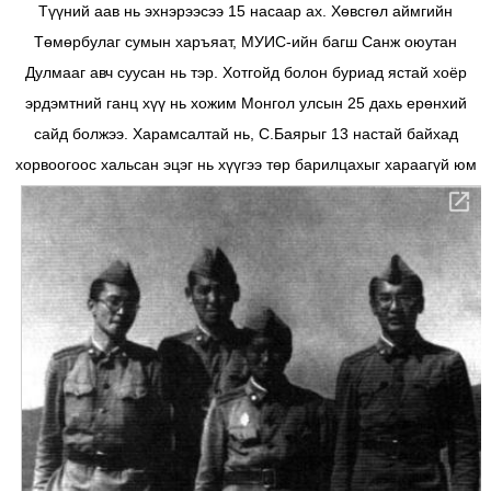
Түүний аав нь эхнэрээсээ 15 насаар ах. Хөвсгөл аймгийн
Төмөрбулаг сумын харъяат, МУИС-ийн багш Санж оюутан
Дулмааг авч суусан нь тэр. Хотгойд болон буриад ястай хоёр
эрдэмтний ганц хүү нь хожим Монгол улсын 25 дахь ерөнхий
сайд болжээ. Харамсалтай нь, С.Баярыг 13 настай байхад
хорвоогоос хальсан эцэг нь хүүгээ төр барилцахыг хараагүй юм