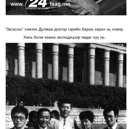
“Загасны” хэмээх Дулмаа доктор гэрийн бараа харах нь ховор.
Хань болж хааяа экспедицээр явдаг хүү нь.