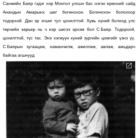
Санжийн Баяр гэдэг нэр Монгол улсын бас нэгэн ерөнхий сайд
Анандын Амарынх шиг богинохон. Богинохон болохоор
тодорхой. Дан эр эгшиг тул цохилттой. Хувь хүний болоод улс
төрчийн карьер нь ч нэр шигээ эрхэм бол С.Баяр. Тодорхой,
цохилттой, түс тас. Энэ хэгжүүн хүний зургийн цомгийг үзнэ үү.
С.Баярын зугаацаж, наманчилж, ажиллаж, авлаж, амьдарч
байгаа агшнууд