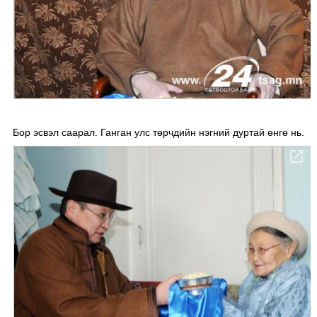
Бор эсвэл саарал. Ганган улс төрчдийн нэгний дуртай өнгө нь.